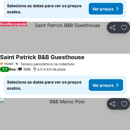
Selecione as datas para ver os preços
Ver preços
exatos.
Escolha popular
Partilhar
Ad
Saint Patrick B&B Guesthouse
Ver preços
Hotel
Terraço panorâmico na cobertura
Ver preços
1 Estrelas
7,7
Boa
698
a 0.4 km da praia
Selecione as datas para ver os preços
Ver preços
exatos.
Partilhar
Ad