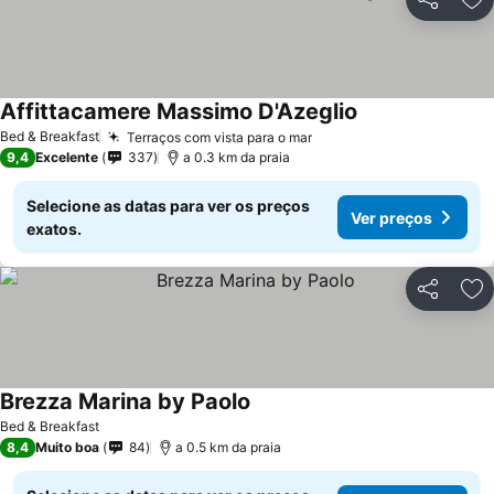
Partilhar
Ad
Affittacamere Massimo D'Azeglio
Ver preços
Bed & Breakfast
Terraços com vista para o mar
Ver preços
9,4
Excelente
337
a 0.3 km da praia
Selecione as datas para ver os preços
Ver preços
exatos.
Partilhar
Ad
Brezza Marina by Paolo
Ver preços
Bed & Breakfast
8,4
Muito boa
84
a 0.5 km da praia