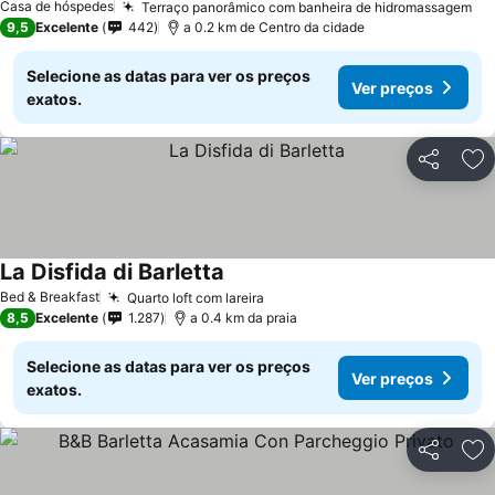
Casa de hóspedes
Terraço panorâmico com banheira de hidromassagem
Ve
9,5
Excelente
442
a 0.2 km de Centro da cidade
Selecione as datas para ver os preços
Ver preços
exatos.
Partilhar
Ad
La Disfida di Barletta
Ver preços
Bed & Breakfast
Quarto loft com lareira
Ver preços
8,5
Excelente
1.287
a 0.4 km da praia
Selecione as datas para ver os preços
Ver preços
exatos.
Partilhar
Ad