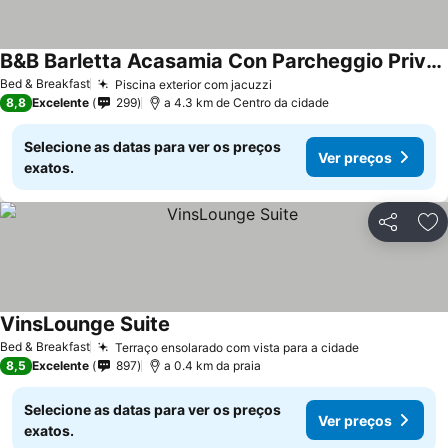
B&B Barletta Acasamia Con Parcheggio Privato
Ver preços
Bed & Breakfast
Piscina exterior com jacuzzi
Ver preços
8,8
Excelente
299
a 4.3 km de Centro da cidade
Selecione as datas para ver os preços
Ver preços
exatos.
Partilhar
Ad
VinsLounge Suite
Ver preços
Bed & Breakfast
Terraço ensolarado com vista para a cidade
Ver preços
8,5
Excelente
897
a 0.4 km da praia
Selecione as datas para ver os preços
Ver preços
exatos.