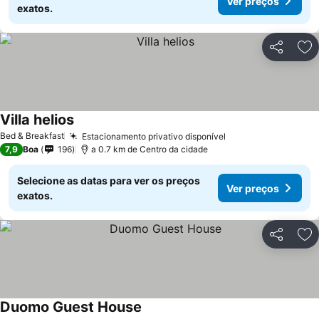
Ver preços
exatos.
Partilhar
Ad
Villa helios
Ver preços
Bed & Breakfast
Estacionamento privativo disponível
Ver preços
7,9
Boa
196
a 0.7 km de Centro da cidade
Selecione as datas para ver os preços
Ver preços
exatos.
Partilhar
Ad
Duomo Guest House
Ver preços