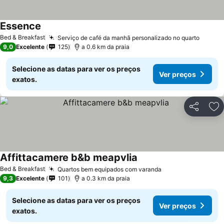
Essence
Ver preços
Bed & Breakfast
Serviço de café da manhã personalizado no quarto
Ver pr
9,0
Excelente
125
a 0.6 km da praia
Selecione as datas para ver os preços
Ver preços
exatos.
Partilhar
Ad
Affittacamere b&b meapvlia
Ver preços
Bed & Breakfast
Quartos bem equipados com varanda
Ver preços
9,3
Excelente
101
a 0.3 km da praia
Selecione as datas para ver os preços
Ver preços
exatos.