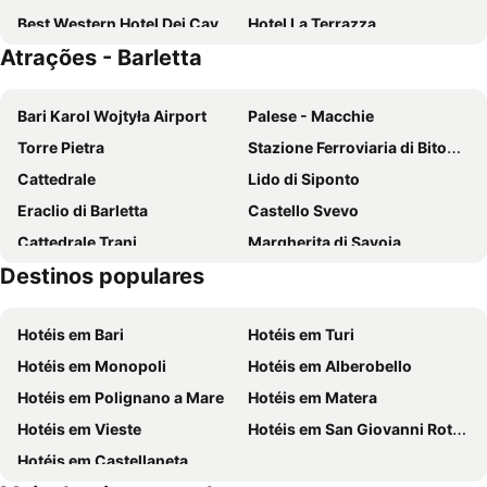
Best Western Hotel Dei Cavalieri
Hotel La Terrazza
Atrações - Barletta
Binario1 Rooms
Hotel Castel Del Monte Park
Salapia Salis Resort
Alta Marea
Bari Karol Wojtyła Airport
Palese - Macchie
Giardino Degli Ulivi Resort Masseria
Hotel Riviera
Torre Pietra
Stazione Ferroviaria di Bitonto
Hotel Villa
Cattedrale
Lido di Siponto
Eraclio di Barletta
Castello Svevo
Cattedrale Trani
Margherita di Savoia
Destinos populares
Lungomare di Trani
Molfetta Outlet - Fashion District
Miragica
Castel del Monte
Hotéis em Bari
Hotéis em Turi
Centro Storico
Parco Nazionale dell Alta Murgia
Hotéis em Monopoli
Hotéis em Alberobello
Hotéis em Polignano a Mare
Hotéis em Matera
Hotéis em Vieste
Hotéis em San Giovanni Rotondo
Hotéis em Castellaneta