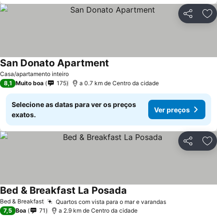
Partilhar
Ad
San Donato Apartment
Ver preços
Casa/apartamento inteiro
8,1
Muito boa
175
a 0.7 km de Centro da cidade
Selecione as datas para ver os preços
Ver preços
exatos.
Partilhar
Ad
Bed & Breakfast La Posada
Ver preços
Bed & Breakfast
Quartos com vista para o mar e varandas
Ver preços
7,5
Boa
71
a 2.9 km de Centro da cidade