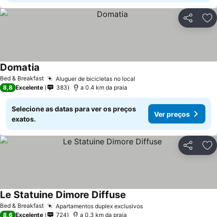
Partilhar
Ad
Domatia
Ver preços
Bed & Breakfast
Aluguer de bicicletas no local
Ver preços
8,8
Excelente
383
a 0.4 km da praia
Selecione as datas para ver os preços
Ver preços
exatos.
Partilhar
Ad
Le Statuine Dimore Diffuse
Ver preços
Bed & Breakfast
Apartamentos duplex exclusivos
Ver preços
8,6
Excelente
724
a 0.3 km da praia