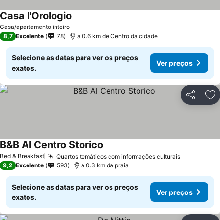
Casa l'Orologio
Ver preços
Casa/apartamento inteiro
8,7
Excelente
78
a 0.6 km de Centro da cidade
Selecione as datas para ver os preços
Ver preços
exatos.
Partilhar
Ad
B&B Al Centro Storico
Ver preços
Bed & Breakfast
Quartos temáticos com informações culturais
Ver preços
9,2
Excelente
593
a 0.3 km da praia
Selecione as datas para ver os preços
Ver preços
exatos.