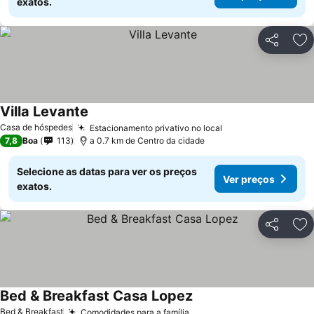
exatos.
Partilhar
Ad
Villa Levante
Ver preços
Casa de hóspedes
Estacionamento privativo no local
Ver preços
7,8
Boa
113
a 0.7 km de Centro da cidade
Selecione as datas para ver os preços
Ver preços
exatos.
Partilhar
Ad
Bed & Breakfast Casa Lopez
Ver preços
Bed & Breakfast
Comodidades para a família