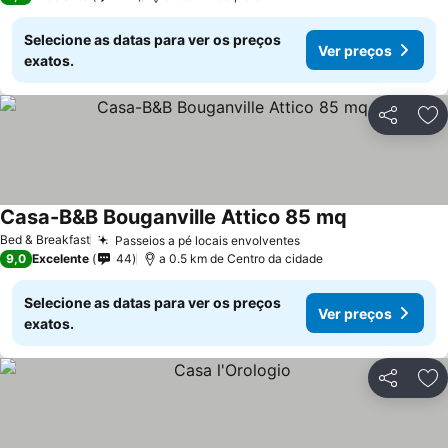
Selecione as datas para ver os preços
Ver preços
exatos.
Partilhar
Ad
Casa-B&B Bouganville Attico 85 mq
Ver preços
Bed & Breakfast
Passeios a pé locais envolventes
Ver preços
9,0
Excelente
44
a 0.5 km de Centro da cidade
Selecione as datas para ver os preços
Ver preços
exatos.
Partilhar
Ad