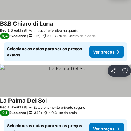
B&B Chiaro di Luna
Ver preços
Bed & Breakfast
Jacuzzi privativa no quarto
Ver preços
9,4
Excelente
116
a 0.3 km de Centro da cidade
Selecione as datas para ver os preços
Ver preços
exatos.
Partilhar
Ad
La Palma Del Sol
Ver preços
Bed & Breakfast
Estacionamento privado seguro
Ver preços
9,1
Excelente
342
a 0.3 km da praia
Selecione as datas para ver os preços
Ver preços