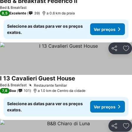
Bed & Breakfast Federico II
Ver preços
Bed & Breakfast
8,5
Excelente
39
a 0.6 km da praia
Selecione as datas para ver os preços
Ver preços
exatos.
Partilhar
Ad
I 13 Cavalieri Guest House
Ver preços
Bed & Breakfast
Restaurante familiar
Ver preços
7,8
Boa
101
a 1.0 km de Centro da cidade
Selecione as datas para ver os preços
Ver preços
exatos.
Partilhar
Ad