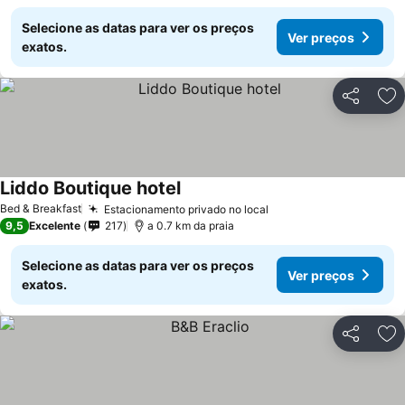
Selecione as datas para ver os preços
Ver preços
exatos.
Partilhar
Ad
Liddo Boutique hotel
Ver preços
Bed & Breakfast
Estacionamento privado no local
Ver preços
9,5
Excelente
217
a 0.7 km da praia
Selecione as datas para ver os preços
Ver preços
exatos.
Partilhar
Ad