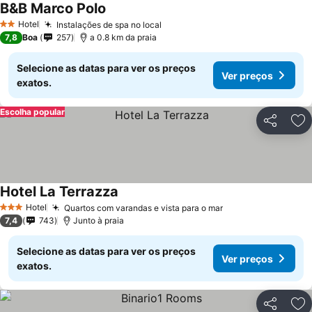
B&B Marco Polo
Ver preços
Hotel
Instalações de spa no local
Ver preços
2 Estrelas
7,8
Boa
257
a 0.8 km da praia
Selecione as datas para ver os preços
Ver preços
exatos.
Escolha popular
Partilhar
Ad
Hotel La Terrazza
Ver preços
Hotel
Quartos com varandas e vista para o mar
Ver preços
3 Estrelas
7,4
743
Junto à praia
Selecione as datas para ver os preços
Ver preços
exatos.
Partilhar
Ad