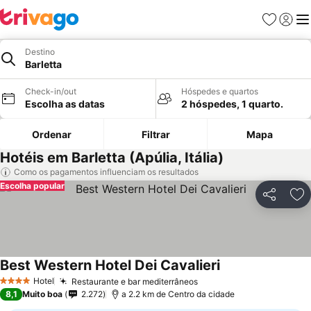
Favoritos
Iniciar
Me
Destino
Barletta
Check-in/out
Hóspedes e quartos
Escolha as datas
2 hóspedes, 1 quarto.
Ordenar
Filtrar
Mapa
Hotéis em Barletta (Apúlia, Itália)
Como os pagamentos influenciam os resultados
Escolha popular
Partilhar
Ad
Best Western Hotel Dei Cavalieri
Ver preços
Hotel
Restaurante e bar mediterrâneos
Ver preços
4 Estrelas
8,1
Muito boa
2.272
a 2.2 km de Centro da cidade