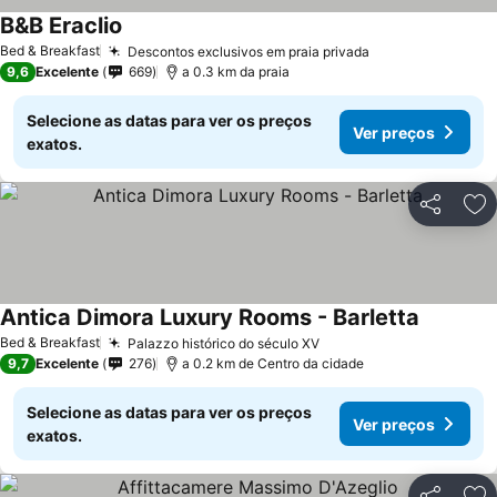
B&B Eraclio
Ver preços
Bed & Breakfast
Descontos exclusivos em praia privada
Ver preços
9,6
Excelente
669
a 0.3 km da praia
Selecione as datas para ver os preços
Ver preços
exatos.
Partilhar
Ad
Antica Dimora Luxury Rooms - Barletta
Ver preç
Bed & Breakfast
Palazzo histórico do século XV
Ver preços
9,7
Excelente
276
a 0.2 km de Centro da cidade
Selecione as datas para ver os preços
Ver preços
exatos.