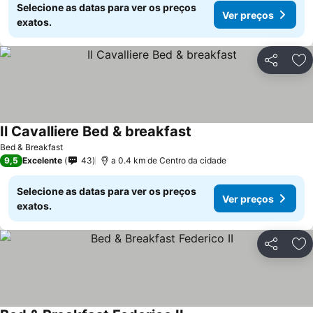
Selecione as datas para ver os preços
Ver preços
exatos.
Partilhar
Ad
Il Cavalliere Bed & breakfast
Ver preços
Bed & Breakfast
9,5
Excelente
43
a 0.4 km de Centro da cidade
Selecione as datas para ver os preços
Ver preços
exatos.
Partilhar
Ad