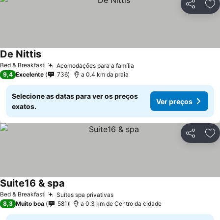
Partilhar
Ad
De Nittis
Ver preços
Bed & Breakfast
Acomodações para a família
Ver preços
9,4
Excelente
736
a 0.4 km da praia
Selecione as datas para ver os preços
Ver preços
exatos.
Partilhar
Ad
Suite16 & spa
Ver preços
Bed & Breakfast
Suítes spa privativas
Ver preços
8,3
Muito boa
581
a 0.3 km de Centro da cidade