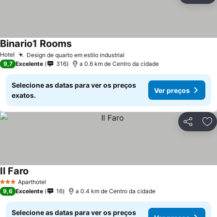
Binario1 Rooms
Ver preços
Hotel
Design de quarto em estilo industrial
Ver preços
9,7
Excelente
316
a 0.6 km de Centro da cidade
Selecione as datas para ver os preços
Ver preços
exatos.
Partilhar
Ad
Il Faro
Ver preços
Aparthotel
3 Estrelas
9,6
Excelente
16
a 0.4 km de Centro da cidade
Selecione as datas para ver os preços