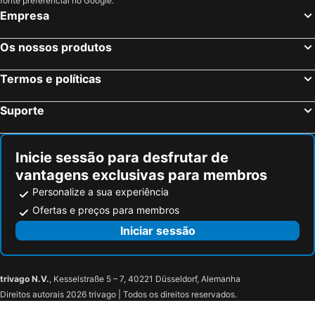
fonte preferencial no Google.
Taranto, Apúlia Hotéis
Roma, Lazio Hotéis
Empresa
Milão, Lombardia Hotéis
Veneza, Veneto Hotéis
Os nossos produtos
Florença, Toscana Hotéis
Nápoles, Campanha Hotéis
Bolonha, Emília-Romanha Hotéis
Palermo, Sicília Hotéis
Termos e políticas
Verona, Veneto Hotéis
Cagliari, Sardenha Hotéis
Suporte
Inicie sessão para desfrutar de
vantagens exclusivas para membros
Personalize a sua experiência
Ofertas e preços para membros
Iniciar sessão
trivago N.V.
, Kesselstraße 5 – 7, 40221 Düsseldorf, Alemanha
Direitos autorais 2026 trivago | Todos os direitos reservados.