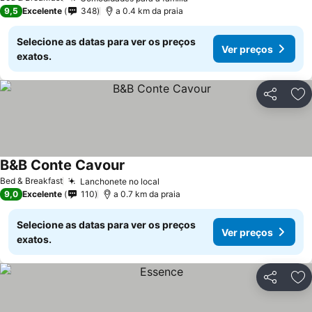
Ver preços
9,5
Excelente
348
a 0.4 km da praia
Selecione as datas para ver os preços
Ver preços
exatos.
Partilhar
Ad
B&B Conte Cavour
Ver preços
Bed & Breakfast
Lanchonete no local
Ver preços
9,0
Excelente
110
a 0.7 km da praia
Selecione as datas para ver os preços
Ver preços
exatos.
Partilhar
Ad