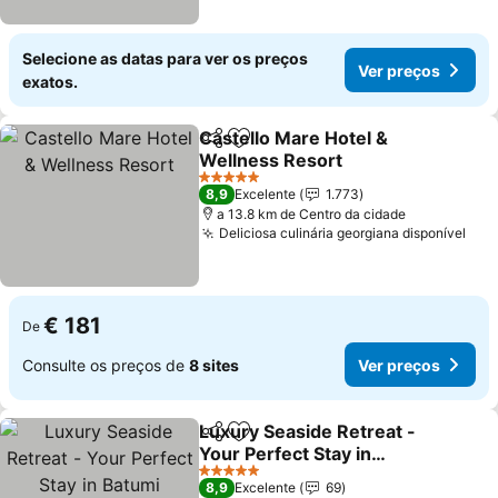
Selecione as datas para ver os preços
Ver preços
exatos.
Castello Mare Hotel &
Partilhar
Adicionar aos favoritos
Wellness Resort
Ver preços
5 Estrelas
8,9
Excelente
1.773
a 13.8 km de Centro da cidade
Deliciosa culinária georgiana disponível
Ver
€ 181
De
Consulte os preços de
8 sites
Ver preços
Luxury Seaside Retreat -
Partilhar
Adicionar aos favoritos
Your Perfect Stay in
Batumi
Ver preços
5 Estrelas
8,9
Excelente
69