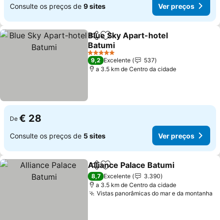
Consulte os preços de
9 sites
Ver preços
Blue Sky Apart-hotel
Partilhar
Adicionar aos favoritos
Batumi
Ver preços
5 Estrelas
9,2
Excelente
537
a 3.5 km de Centro da cidade
€ 28
De
Consulte os preços de
5 sites
Ver preços
Alliance Palace Batumi
Partilhar
Adicionar aos favoritos
Ver
8,7
Excelente
3.390
a 3.5 km de Centro da cidade
Vistas panorâmicas do mar e da montanha
V