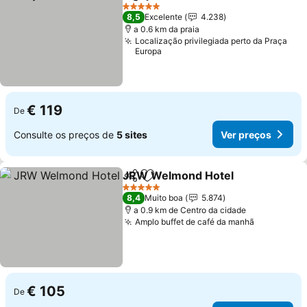
Partilhar
Adicionar aos favoritos
Ver preç
5 Estrelas
8,5
Excelente
4.238
a 0.6 km da praia
Localização privilegiada perto da Praça
Europa
€ 119
De
Consulte os preços de
5 sites
Ver preços
JRW Welmond Hotel
Partilhar
Adicionar aos favoritos
Ver p
5 Estrelas
8,4
Muito boa
5.874
a 0.9 km de Centro da cidade
Amplo buffet de café da manhã
Ver preço
€ 105
De