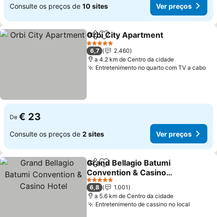
Consulte os preços de
10 sites
Ver preços
Orbi City Apartment
Partilhar
Adicionar aos favoritos
Ver p
5 Estrelas
6,7
2.460
a 4.2 km de Centro da cidade
Entretenimento no quarto com TV a cabo
Ve
€ 23
De
Consulte os preços de
2 sites
Ver preços
Grand Bellagio Batumi
Partilhar
Adicionar aos favoritos
Convention & Casino
Hotel
Ver preços
5 Estrelas
6,8
1.001
a 5.6 km de Centro da cidade
Entretenimento de cassino no local
Ver pr