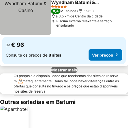
Wyndham Batumi &
Casino
Ver preços
5 Estrelas
8,4
Muito boa
1.963
a 3.5 km de Centro da cidade
Piscina externa relaxante e terraço
ensolarado
€ 96
De
Consulte os preços de
8 sites
Ver preços
Mostrar mais
Os preços e a disponibilidade que recebemos dos sites de reserva
mudam frequentemente. Como tal, pode haver diferenças entre as
ofertas que consulta no trivago e os preços que estão disponíveis
nos sites de reserva.
Outras estadias em Batumi