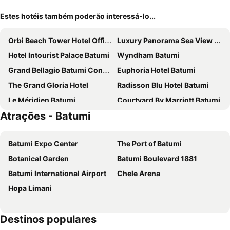
Estes hotéis também poderão interessá-lo...
Orbi Beach Tower Hotel Official
Luxury Panorama Sea View hotel
Hotel Intourist Palace Batumi
Wyndham Batumi
Grand Bellagio Batumi Convention & Casino Hotel
Euphoria Hotel Batumi
The Grand Gloria Hotel
Radisson Blu Hotel Batumi
Le Méridien Batumi
Courtyard By Marriott Batumi
Atrações - Batumi
Rock Hotel First Line
Sky Inn Batumi
Hotel Amber
Seaside VIP40
Batumi Expo Center
The Port of Batumi
Best Western Premier Batumi
Piazza Boutique Hotel
Botanical Garden
Batumi Boulevard 1881
Four Seasons Hotel
Hotel Old Town
Batumi International Airport
Chele Arena
Mariinsky Boutique Hotel
Porto Franco
Hopa Limani
Orbi City A - C - D
Station 22
Black Sea Pearl
SKYLINE CITY HOTEL BATUMI
Destinos populares
Calligraphy Hotel and Cottages