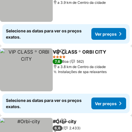
a 3.9 km de Centro da cidade
Selecione as datas para ver os preços
Ver preços
exatos.
VIP CLASS ꙳ ORBI CITY
Partilhar
Adicionar aos favoritos
Ve
4 Estrelas
7,6
Boa
562
a 3.8 km de Centro da cidade
Instalações de spa relaxantes
Ver preços
Selecione as datas para ver os preços
Ver preços
exatos.
#Orbi-city
Partilhar
Adicionar aos favoritos
Ver preços
6,6
2.433