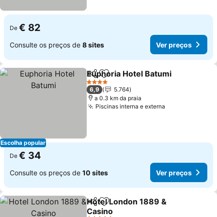
€ 82
De
Consulte os preços de
8 sites
Ver preços
Euphoria Hotel Batumi
Partilhar
Adicionar aos favoritos
Ver
4 Estrelas
6,9
5.764
a 0.3 km da praia
Piscinas interna e externa
Ver preços
Escolha popular
€ 34
De
Consulte os preços de
10 sites
Ver preços
Hotel London 1889 &
Partilhar
Adicionar aos favoritos
Casino