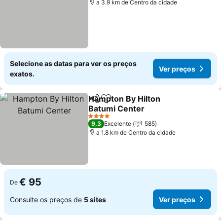
a 3.9 km de Centro da cidade
Selecione as datas para ver os preços
Ver preços
exatos.
Hampton By Hilton
Partilhar
Adicionar aos favoritos
Batumi Center
Ver preços
4 Estrelas
9,3
Excelente
585
a 1.8 km de Centro da cidade
€ 95
De
Consulte os preços de
5 sites
Ver preços