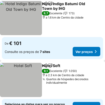
Hotel Indigo Batumi Old
Partilhar
Adicionar aos favoritos
Town by IHG
Ver preços
9,7
Excelente
173
a 1.6 km de Centro da cidade
€ 101
De
Consulte os preços de
7 sites
Ver preços
Hotel Soft
Partilhar
Adicionar aos favoritos
Ver preços
9,1
Excelente
1.050
a 2.3 km de Centro da cidade
Quartos de hóspedes decorados
individualmente
Selecione as datas para ver os preços