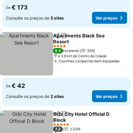
€ 173
De
Consulte os preços de
5 sites
Ver preços
Apartments Black Sea
Partilhar
Adicionar aos favoritos
Resort
Ver preços
4 Estrelas
8,9
Excelente
306
a 3.8 km de Centro da cidade
Cozinhas compactas bem equipadas
Ver p
€ 42
De
Consulte os preços de
2 sites
Ver preços
Orbi City Hotel Official D
Partilhar
Adicionar aos favoritos
Block
Ver preços
5 Estrelas
7,2
2.539