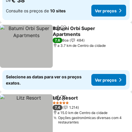
€ 38
De
Consulte os preços de
10 sites
Ver preços
Batumi Orbi Super
Partilhar
Adicionar aos favoritos
Apartments
Ver preços
7,6
Boa
484
a 3.7 km de Centro da cidade
Selecione as datas para ver os preços
Ver preços
exatos.
Litz Resort
Partilhar
Adicionar aos favoritos
Ver preços
5 Estrelas
7,4
1.214
a 15.0 km de Centro da cidade
Opções gastronómicas diversas com 4
restaurantes