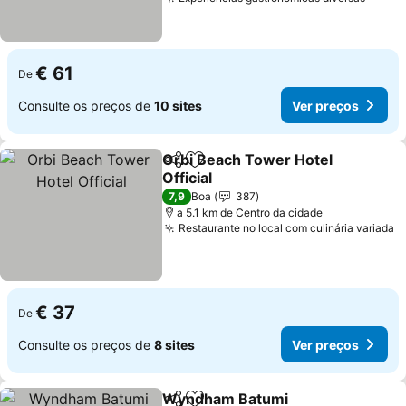
Ver p
€ 61
De
Consulte os preços de
10 sites
Ver preços
Orbi Beach Tower Hotel
Partilhar
Adicionar aos favoritos
Official
Ver preços
7,9
Boa
387
a 5.1 km de Centro da cidade
Restaurante no local com culinária variada
V
€ 37
De
Consulte os preços de
8 sites
Ver preços
Wyndham Batumi