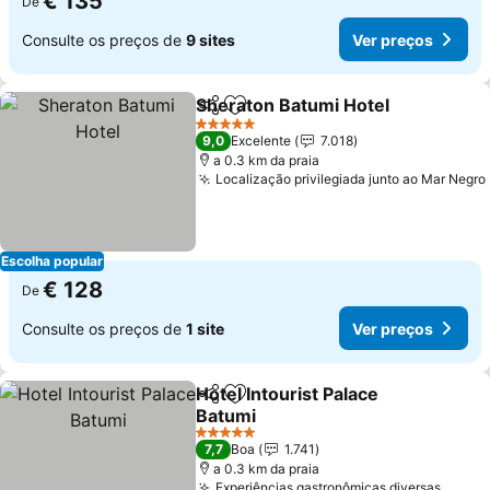
€ 135
De
Consulte os preços de
9 sites
Ver preços
Sheraton Batumi Hotel
Partilhar
Adicionar aos favoritos
Ver
5 Estrelas
9,0
Excelente
7.018
a 0.3 km da praia
Localização privilegiada junto ao Mar Negro
Escolha popular
€ 128
De
Consulte os preços de
1 site
Ver preços
Hotel Intourist Palace
Partilhar
Adicionar aos favoritos
Batumi
Ver preços
5 Estrelas
7,7
Boa
1.741
a 0.3 km da praia
Experiências gastronômicas diversas