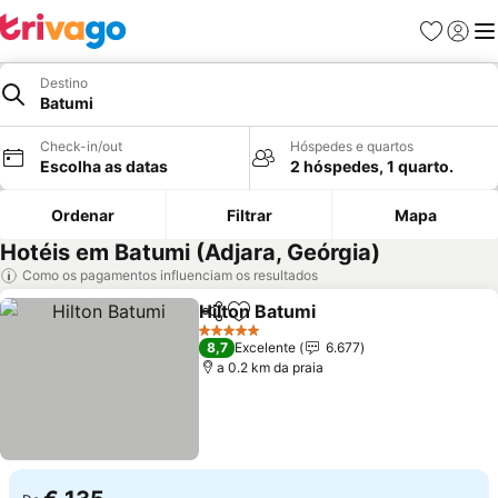
Favoritos
Iniciar
Me
Destino
Batumi
Check-in/out
Hóspedes e quartos
Escolha as datas
2 hóspedes, 1 quarto.
Ordenar
Filtrar
Mapa
Hotéis em Batumi (Adjara, Geórgia)
Como os pagamentos influenciam os resultados
Hilton Batumi
Partilhar
Adicionar aos favoritos
Ver preços
5 Estrelas
8,7
Excelente
6.677
a 0.2 km da praia