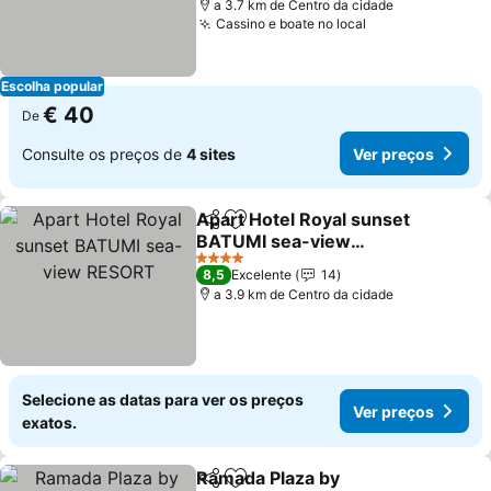
a 3.7 km de Centro da cidade
Cassino e boate no local
Ver preços
Escolha popular
€ 40
De
Consulte os preços de
4 sites
Ver preços
Apart Hotel Royal sunset
Partilhar
Adicionar aos favoritos
BATUMI sea-view
RESORT
Ver preços
4 Estrelas
8,5
Excelente
14
a 3.9 km de Centro da cidade
Selecione as datas para ver os preços
Ver preços
exatos.
Ramada Plaza by
Partilhar
Adicionar aos favoritos