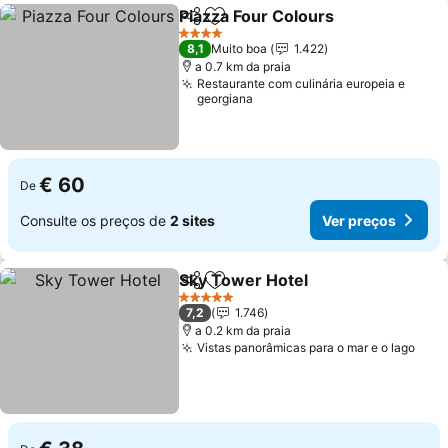
Piazza Four Colours
Partilhar
Adicionar aos favoritos
Ver pr
4 Estrelas
8,1
Muito boa
1.422
a 0.7 km da praia
Restaurante com culinária europeia e
georgiana
€ 60
De
Consulte os preços de
2 sites
Ver preços
Sky Tower Hotel
Partilhar
Adicionar aos favoritos
Ver preço
5 Estrelas
7,2
1.746
a 0.2 km da praia
Vistas panorâmicas para o mar e o lago
Ver 