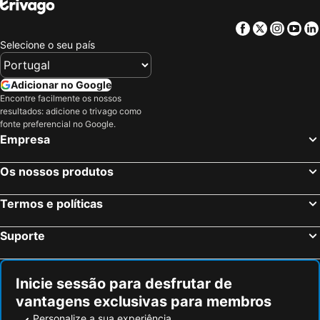
Gudauri, Mtskheta-Mtianeti Hotéis
Facebook
Twitter
Insta
Yo
Selecione o seu país
Adicionar no Google
Encontre facilmente os nossos
resultados: adicione o trivago como
fonte preferencial no Google.
Empresa
Os nossos produtos
Termos e políticas
Suporte
Inicie sessão para desfrutar de
vantagens exclusivas para membros
Personalize a sua experiência