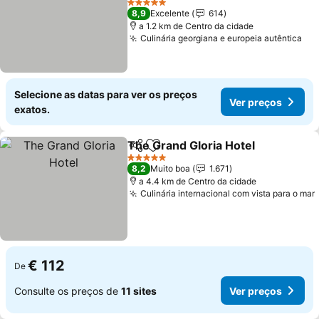
Ver preços
5 Estrelas
8,9
Excelente
614
a 1.2 km de Centro da cidade
Culinária georgiana e europeia autêntica
Ver
Selecione as datas para ver os preços
Ver preços
exatos.
The Grand Gloria Hotel
Partilhar
Adicionar aos favoritos
Ver
5 Estrelas
8,2
Muito boa
1.671
a 4.4 km de Centro da cidade
Culinária internacional com vista para o mar
€ 112
De
Consulte os preços de
11 sites
Ver preços