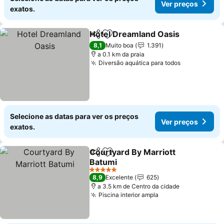
Ver preços
exatos.
Hotel Dreamland Oasis
Partilhar
Adicionar aos favoritos
Ver
8,1
Muito boa
1.391
a 0.1 km da praia
Diversão aquática para todos
Ver preços
Selecione as datas para ver os preços
Ver preços
exatos.
Courtyard By Marriott
Partilhar
Adicionar aos favoritos
Batumi
Ver preços
5 Estrelas
8,9
Excelente
625
a 3.5 km de Centro da cidade
Piscina interior ampla
Ver preços