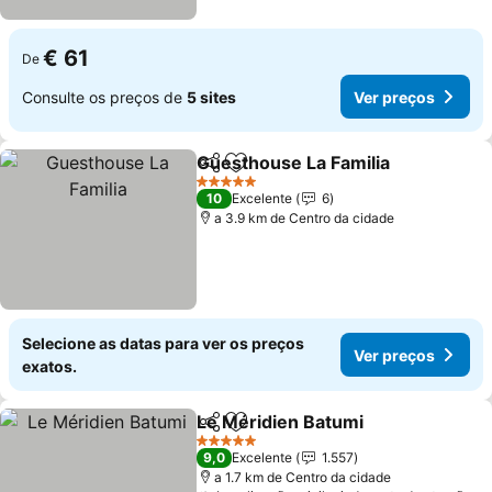
€ 61
De
Consulte os preços de
5 sites
Ver preços
Guesthouse La Familia
Partilhar
Adicionar aos favoritos
Ver
5 Estrelas
10
Excelente
6
a 3.9 km de Centro da cidade
Selecione as datas para ver os preços
Ver preços
exatos.
Le Méridien Batumi
Partilhar
Adicionar aos favoritos
Ver pr
5 Estrelas
9,0
Excelente
1.557
a 1.7 km de Centro da cidade