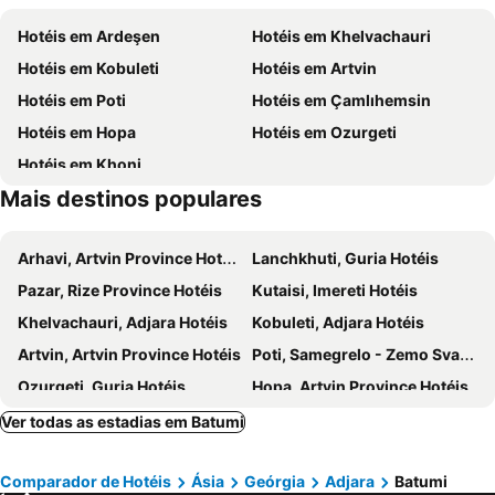
Hotéis em Ardeşen
Hotéis em Khelvachauri
Hotéis em Kobuleti
Hotéis em Artvin
Hotéis em Poti
Hotéis em Çamlıhemsin
Hotéis em Hopa
Hotéis em Ozurgeti
Hotéis em Khoni
Mais destinos populares
Arhavi, Artvin Province Hotéis
Lanchkhuti, Guria Hotéis
Pazar, Rize Province Hotéis
Kutaisi, Imereti Hotéis
Khelvachauri, Adjara Hotéis
Kobuleti, Adjara Hotéis
Artvin, Artvin Province Hotéis
Poti, Samegrelo - Zemo Svaneti Hotéis
Ozurgeti, Guria Hotéis
Hopa, Artvin Province Hotéis
Khoni, Imereti Hotéis
Tbilisi, Tbilisi Hotéis
Ver todas as estadias em Batumi
Chiatura, Imereti Hotéis
Borjomi, Samtskhe-Javakheti Hotéis
Comparador de Hotéis
Ásia
Geórgia
Adjara
Batumi
Stepantsminda, Mtskheta-Mtianeti Hotéis
Bakuriani, Samtskhe-Javakheti Hotéis