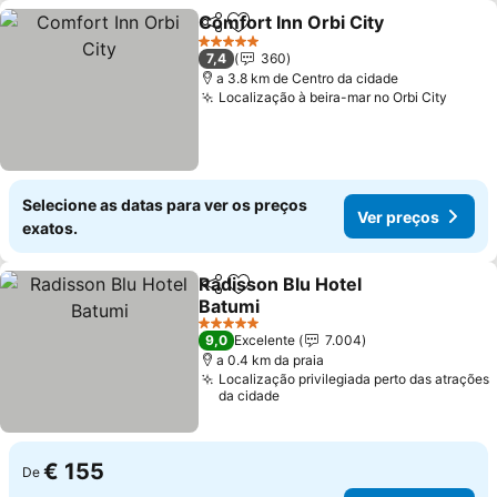
Comfort Inn Orbi City
Partilhar
Adicionar aos favoritos
Ver 
5 Estrelas
7,4
360
a 3.8 km de Centro da cidade
Localização à beira-mar no Orbi City
Ver p
Selecione as datas para ver os preços
Ver preços
exatos.
Radisson Blu Hotel
Partilhar
Adicionar aos favoritos
Batumi
Ver preços
5 Estrelas
9,0
Excelente
7.004
a 0.4 km da praia
Localização privilegiada perto das atrações
da cidade
€ 155
De