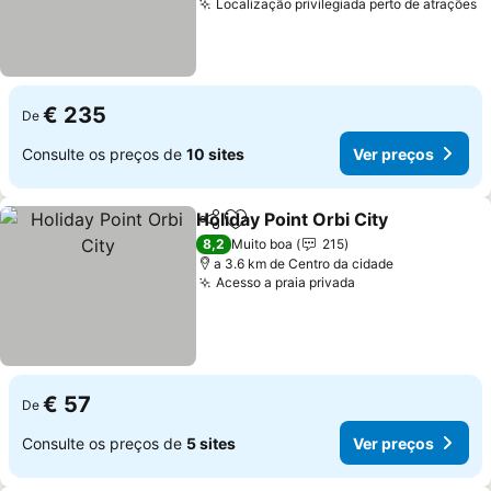
Localização privilegiada perto de atrações
V
€ 235
De
Consulte os preços de
10 sites
Ver preços
Holiday Point Orbi City
Partilhar
Adicionar aos favoritos
Ver
8,2
Muito boa
215
a 3.6 km de Centro da cidade
Acesso a praia privada
Ver preços
€ 57
De
Consulte os preços de
5 sites
Ver preços