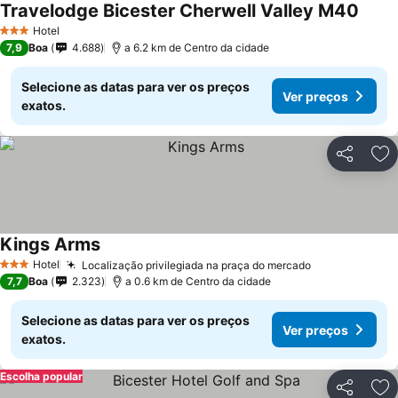
Travelodge Bicester Cherwell Valley M40
Hotel
3 Estrelas
7,9
Boa
4.688
a 6.2 km de Centro da cidade
Selecione as datas para ver os preços
Ver preços
exatos.
Partilhar
Ad
Kings Arms
Hotel
Localização privilegiada na praça do mercado
3 Estrelas
7,7
Boa
2.323
a 0.6 km de Centro da cidade
Selecione as datas para ver os preços
Ver preços
exatos.
Escolha popular
Partilhar
Ad