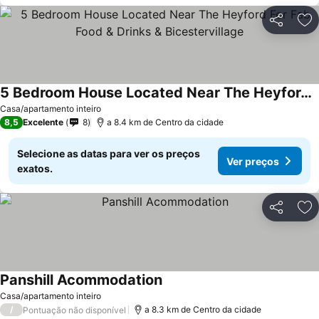
Partilhar
Ad
5 Bedroom House Located Near The Heyford For Fab Food & Drinks & Bicestervillage
Casa/apartamento inteiro
8,5
Excelente
8
a 8.4 km de Centro da cidade
Selecione as datas para ver os preços
Ver preços
exatos.
Partilhar
Ad
Panshill Acommodation
Casa/apartamento inteiro
/
a 8.3 km de Centro da cidade
Pontuação não disponível