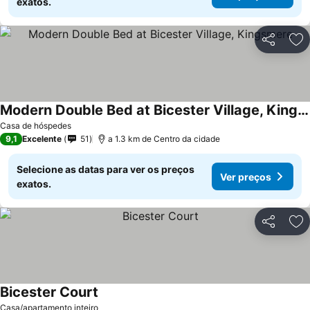
exatos.
Partilhar
Ad
Modern Double Bed at Bicester Village, Kingsmere
Casa de hóspedes
9,1
Excelente
51
a 1.3 km de Centro da cidade
Selecione as datas para ver os preços
Ver preços
exatos.
Partilhar
Ad
Bicester Court
Casa/apartamento inteiro