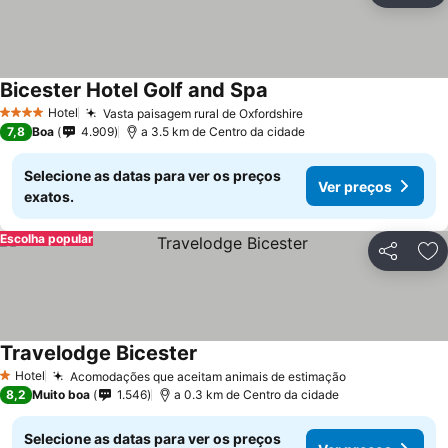
Bicester Hotel Golf and Spa
Hotel
Vasta paisagem rural de Oxfordshire
4 Estrelas
7,8
Boa
4.909
a 3.5 km de Centro da cidade
Selecione as datas para ver os preços
Ver preços
exatos.
Escolha popular
Partilhar
Ad
Travelodge Bicester
Hotel
Acomodações que aceitam animais de estimação
1 Estrelas
8,2
Muito boa
1.546
a 0.3 km de Centro da cidade
Selecione as datas para ver os preços