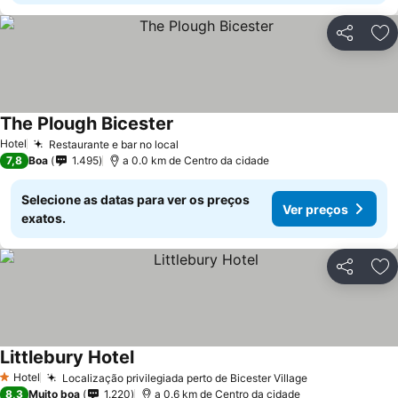
Partilhar
Ad
The Plough Bicester
Hotel
Restaurante e bar no local
7,8
Boa
1.495
a 0.0 km de Centro da cidade
Selecione as datas para ver os preços
Ver preços
exatos.
Partilhar
Ad
Littlebury Hotel
Hotel
Localização privilegiada perto de Bicester Village
1 Estrelas
8,3
Muito boa
1.220
a 0.6 km de Centro da cidade