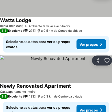
Watts Lodge
Bed & Breakfast
Ambiente familiar e acolhedor
8,8
Excelente
276
a 0.5 km de Centro da cidade
Selecione as datas para ver os preços
Ver preços
exatos.
Partilhar
Ad
Newly Renovated Apartment
Casa/apartamento inteiro
9,2
Excelente
123
a 0.3 km de Centro da cidade
Selecione as datas para ver os preços
Ver preços