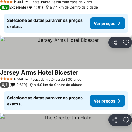
Hotel
Restaurante Baton com casa de vidro
4 Estrelas
8,9
Excelente
1.181
a 7.4 km de Centro da cidade
Selecione as datas para ver os preços
Ver preços
exatos.
Partilhar
Ad
Jersey Arms Hotel Bicester
Hotel
Pousada histórica de 800 anos
4 Estrelas
6,5
2.670
a 4.9 km de Centro da cidade
Selecione as datas para ver os preços
Ver preços
exatos.
Partilhar
Ad