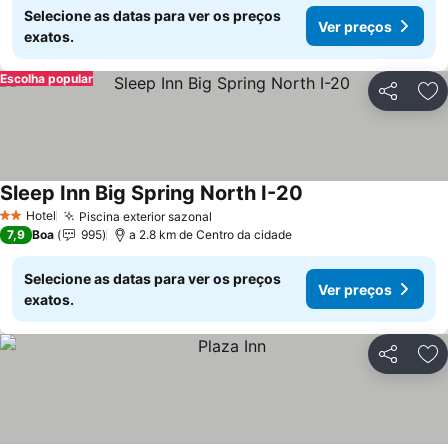
Selecione as datas para ver os preços
Ver preços
exatos.
Escolha popular
Partilhar
Ad
Sleep Inn Big Spring North I-20
Ver preços
Hotel
Piscina exterior sazonal
Ver preços
2 Estrelas
7,9
Boa
995
a 2.8 km de Centro da cidade
Selecione as datas para ver os preços
Ver preços
exatos.
Partilhar
Ad