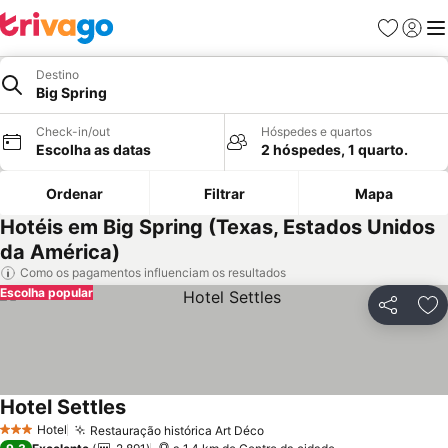
Favoritos
Iniciar
Me
Destino
Big Spring
Check-in/out
Hóspedes e quartos
Escolha as datas
2 hóspedes, 1 quarto.
Ordenar
Filtrar
Mapa
Hotéis em Big Spring (Texas, Estados Unidos
da América)
Como os pagamentos influenciam os resultados
Escolha popular
Partilhar
Ad
Hotel Settles
Ver preços
Hotel
Restauração histórica Art Déco
Ver preços
3 Estrelas