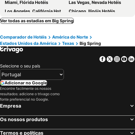
Miami, Flórida Hotéis
Las Vegas, Nevada Hotéis
Los Angeles, Califórnia Hotéis
Chicago, Ilinóis Hotéis
Lake Buena Vista, Flórida Hotéis
Boston, Massachusetts Hotéis
Ver todas as estadias em Big Spring
Comparador de Hotéis
América do Norte
Estados Unidos da América
Texas
Big Spring
Facebook
Twitter
Insta
Yo
Selecione o seu país
Adicionar no Google
Encontre facilmente os nossos
resultados: adicione o trivago como
fonte preferencial no Google.
Empresa
Os nossos produtos
Termos e políticas