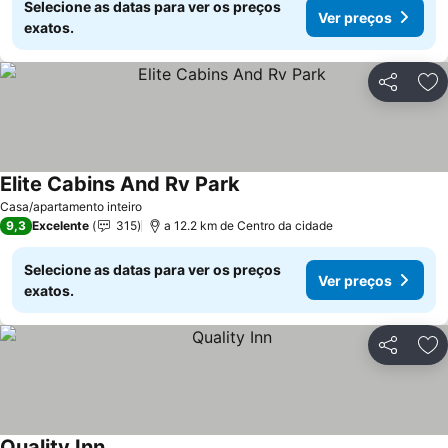
Selecione as datas para ver os preços
Ver preços
exatos.
Partilhar
Ad
Elite Cabins And Rv Park
Ver preços
Casa/apartamento inteiro
9,3
Excelente
315
a 12.2 km de Centro da cidade
Selecione as datas para ver os preços
Ver preços
exatos.
Partilhar
Ad
Quality Inn