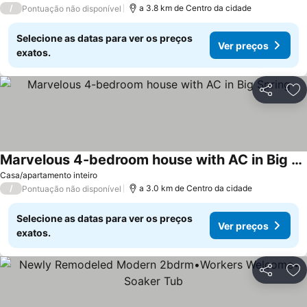
/
a 3.8 km de Centro da cidade
Pontuação não disponível
Selecione as datas para ver os preços
Ver preços
exatos.
Partilhar
Ad
Marvelous 4-bedroom house with AC in Big Spring
Ver preços
Casa/apartamento inteiro
/
a 3.0 km de Centro da cidade
Pontuação não disponível
Selecione as datas para ver os preços
Ver preços
exatos.
Partilhar
Ad