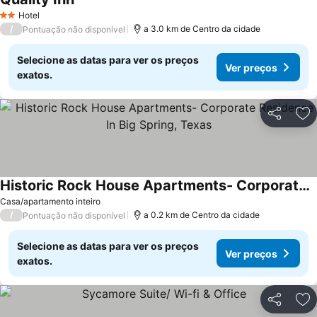
Ver preços
Hotel
2 Estrelas
/
a 3.0 km de Centro da cidade
Pontuação não disponível
Selecione as datas para ver os preços
Ver preços
exatos.
Partilhar
Ad
Historic Rock House Apartments- Corporate Residence In Big Spring, Texas
Ver preços
Casa/apartamento inteiro
/
a 0.2 km de Centro da cidade
Pontuação não disponível
Selecione as datas para ver os preços
Ver preços
exatos.
Partilhar
Ad