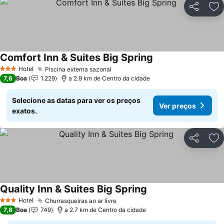
Partilhar
Ad
Comfort Inn & Suites Big Spring
Ver preços
Hotel
Piscina externa sazonal
Ver preços
3 Estrelas
7,6
Boa
1.229
a 2.9 km de Centro da cidade
Selecione as datas para ver os preços
Ver preços
exatos.
Partilhar
Ad
Quality Inn & Suites Big Spring
Ver preços
Hotel
Churrasqueiras ao ar livre
Ver preços
3 Estrelas
7,8
Boa
749
a 2.7 km de Centro da cidade