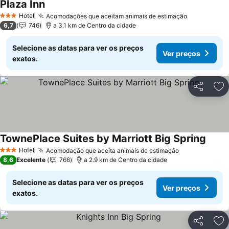
Plaza Inn
Ver preços
Hotel
Acomodações que aceitam animais de estimação
Ver preços
3 Estrelas
6,7
746
a 3.1 km de Centro da cidade
Selecione as datas para ver os preços
Ver preços
exatos.
Partilhar
Ad
TownePlace Suites by Marriott Big Spring
Ver p
Hotel
Acomodação que aceita animais de estimação
Ver preços
3 Estrelas
8,6
Excelente
766
a 2.9 km de Centro da cidade
Selecione as datas para ver os preços
Ver preços
exatos.
Partilhar
Ad