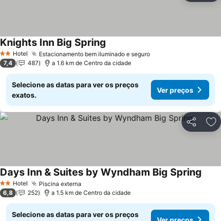
Knights Inn Big Spring
Ver preços
Hotel
Estacionamento bem iluminado e seguro
Ver preços
2 Estrelas
7,4
487
a 1.6 km de Centro da cidade
Selecione as datas para ver os preços
Ver preços
exatos.
Partilhar
Ad
Days Inn & Suites by Wyndham Big Spring
Ver 
Hotel
Piscina externa
Ver preços
2 Estrelas
6,8
252
a 1.5 km de Centro da cidade
Selecione as datas para ver os preços
Ver preços