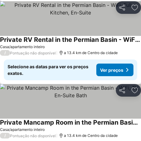
Partilhar
Ad
Private RV Rental in the Permian Basin - WiFi, Full Kitchen, En-Suite
Ver preços
Casa/apartamento inteiro
/
a 13.4 km de Centro da cidade
Pontuação não disponível
Selecione as datas para ver os preços
Ver preços
exatos.
Partilhar
Ad
Private Mancamp Room in the Permian Basin - WiFi, TV, En-Suite Bath
Ver preços
Casa/apartamento inteiro
/
a 13.4 km de Centro da cidade
Pontuação não disponível