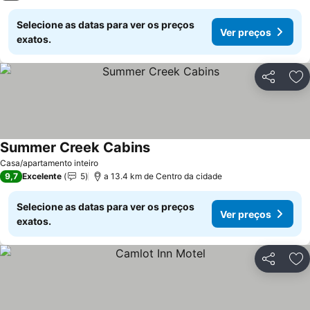
Selecione as datas para ver os preços
Ver preços
exatos.
Partilhar
Ad
Summer Creek Cabins
Ver preços
Casa/apartamento inteiro
9,7
Excelente
5
a 13.4 km de Centro da cidade
Selecione as datas para ver os preços
Ver preços
exatos.
Partilhar
Ad