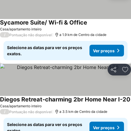
Sycamore Suite/ Wi-fi & Office
Ver preços
Casa/apartamento inteiro
/
a 1.9 km de Centro da cidade
Pontuação não disponível
Selecione as datas para ver os preços
Ver preços
exatos.
Partilhar
Ad
Diegos Retreat-charming 2br Home Near I-20
Casa/apartamento inteiro
/
a 3.5 km de Centro da cidade
Pontuação não disponível
Selecione as datas para ver os preços
Ver preços
exatos.