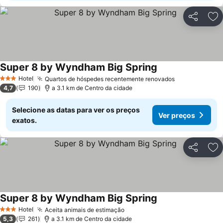
Partilhar
Ad
Super 8 by Wyndham Big Spring
Ver preços
Hotel
Quartos de hóspedes recentemente renovados
Ver preços
3 Estrelas
4,7
190
a 3.1 km de Centro da cidade
Selecione as datas para ver os preços
Ver preços
exatos.
Partilhar
Ad
Super 8 by Wyndham Big Spring
Ver preços
Hotel
Aceita animais de estimação
Ver preços
3 Estrelas
5,3
261
a 3.1 km de Centro da cidade