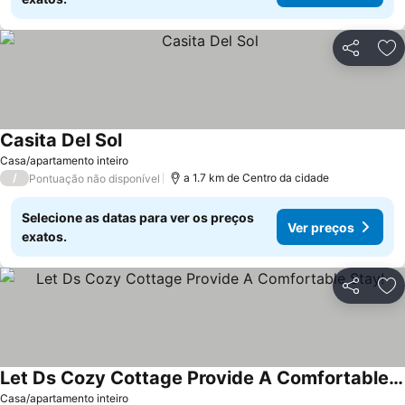
Partilhar
Ad
Casita Del Sol
Ver preços
Casa/apartamento inteiro
/
a 1.7 km de Centro da cidade
Pontuação não disponível
Selecione as datas para ver os preços
Ver preços
exatos.
Partilhar
Ad
Let Ds Cozy Cottage Provide A Comfortable Stay!
Ver preços
Casa/apartamento inteiro