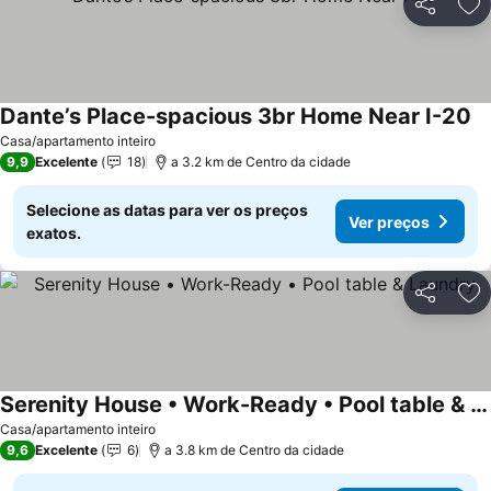
Partilhar
Ad
Dante’s Place-spacious 3br Home Near I-20
Ve
Casa/apartamento inteiro
9,9
Excelente
18
a 3.2 km de Centro da cidade
Selecione as datas para ver os preços
Ver preços
exatos.
Partilhar
Ad
Serenity House • Work-Ready • Pool table & Laundry
Ver preços
Casa/apartamento inteiro
9,6
Excelente
6
a 3.8 km de Centro da cidade