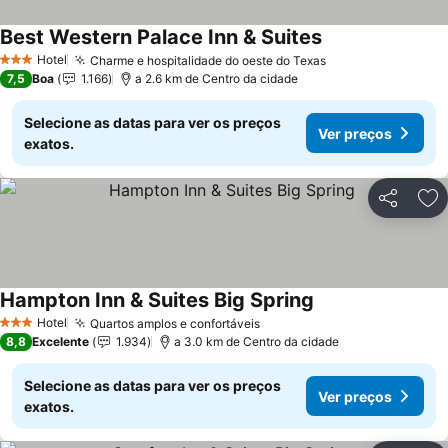
Best Western Palace Inn & Suites
Ver preços
Hotel
Charme e hospitalidade do oeste do Texas
Ver preços
3 Estrelas
7,5
Boa
1.166
a 2.6 km de Centro da cidade
Selecione as datas para ver os preços
Ver preços
exatos.
Partilhar
Ad
Hampton Inn & Suites Big Spring
Ver preços
Hotel
Quartos amplos e confortáveis
Ver preços
3 Estrelas
8,8
Excelente
1.934
a 3.0 km de Centro da cidade
Selecione as datas para ver os preços
Ver preços
exatos.