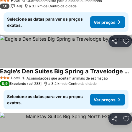
Hotel
Quartos com vista para a cidade ou montanha
Ver preços
3 Estrelas
7,0
49
a 3.1 km de Centro da cidade
Selecione as datas para ver os preços
Ver preços
exatos.
Partilhar
Ad
Eagle's Den Suites Big Spring a Travelodge by Wyndham
Ver preços
Hotel
Acomodações que aceitam animais de estimação
Ver preços
3 Estrelas
8,9
Excelente
288
a 3.2 km de Centro da cidade
Selecione as datas para ver os preços
Ver preços
exatos.
Partilhar
Ad