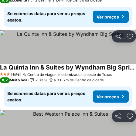
9,3
Excelente
2.891
a 1.4 km de Centro da cidade
Selecione as datas para ver os preços
Ver preços
exatos.
Partilhar
Ad
La Quinta Inn & Suites by Wyndham Big Spring
Ver preços
Hotel
Centro de viagem modernizado no oeste do Texas
Ver preço
3 Estrelas
8,2
Muito boa
2.335
a 3.0 km de Centro da cidade
Selecione as datas para ver os preços
Ver preços
exatos.
Partilhar
Ad