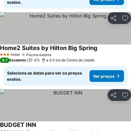
exatos.
Partilhar
Ad
Home2 Suites by Hilton Big Spring
Ver preços
Hotel
Piscina externa
Ver preços
3 Estrelas
9,7
Excelente
47
a 3.0 km de Centro da cidade
Selecione as datas para ver os preços
Ver preços
exatos.
Partilhar
Ad
BUDGET INN
Ver preços