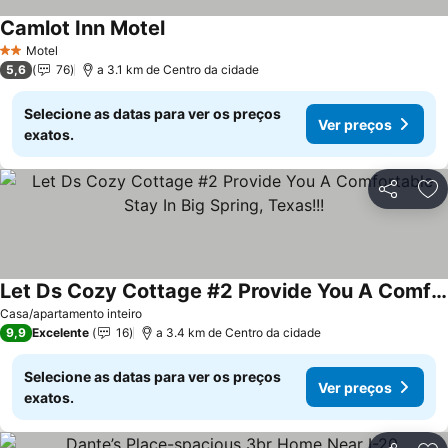
Camlot Inn Motel
Ver preços
Motel
2 Estrelas
5,6
76
a 3.1 km de Centro da cidade
Selecione as datas para ver os preços
Ver preços
exatos.
Partilhar
Ad
Let Ds Cozy Cottage #2 Provide You A Comfortable Stay In Big Spring, Texas!!!
Ver preços
Casa/apartamento inteiro
9,9
Excelente
16
a 3.4 km de Centro da cidade
Selecione as datas para ver os preços
Ver preços
exatos.