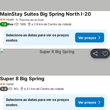
MainStay Suites Big Spring North I-20
Ver preço
Hotel
Piscina ao ar livre
Ver preços
2 Estrelas
7,6
Boa
169
a 2.9 km de Centro da cidade
Selecione as datas para ver os preços
Ver preços
exatos.
Partilhar
Ad
Super 8 Big Spring
Ver preços
Hotel
2 Estrelas
5,8
90
a 3.1 km de Centro da cidade
Selecione as datas para ver os preços
Ver preços
exatos.