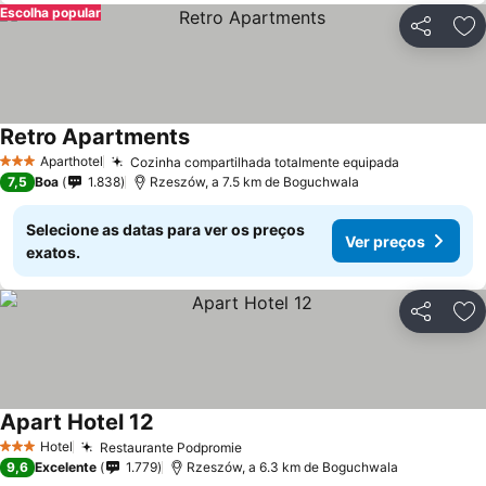
Escolha popular
Partilhar
Ad
Retro Apartments
Aparthotel
Cozinha compartilhada totalmente equipada
3 Estrelas
7,5
Boa
1.838
Rzeszów, a 7.5 km de Boguchwala
Selecione as datas para ver os preços
Ver preços
exatos.
Partilhar
Ad
Apart Hotel 12
Hotel
Restaurante Podpromie
3 Estrelas
9,6
Excelente
1.779
Rzeszów, a 6.3 km de Boguchwala