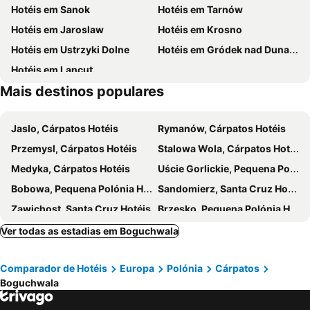
Hotéis em Sanok
Hotéis em Tarnów
Hotéis em Jaroslaw
Hotéis em Krosno
Hotéis em Ustrzyki Dolne
Hotéis em Gródek nad Dunajcem
Hotéis em Lancut
Mais destinos populares
Jaslo, Cárpatos Hotéis
Rymanów, Cárpatos Hotéis
Przemysl, Cárpatos Hotéis
Stalowa Wola, Cárpatos Hotéis
Medyka, Cárpatos Hotéis
Uście Gorlickie, Pequena Polónia Hotéis
Bobowa, Pequena Polónia Hotéis
Sandomierz, Santa Cruz Hotéis
Zawichost, Santa Cruz Hotéis
Brzesko, Pequena Polónia Hotéis
Staryi Sambir, Lviv Oblast Hotéis
Lutowiska, Cárpatos Hotéis
Ver todas as estadias em Boguchwala
Nowy Sącz, Pequena Polónia Hotéis
Raków, Santa Cruz Hotéis
Comparador de Hotéis
Europa
Polónia
Cárpatos
Rzeszów, Cárpatos Hotéis
Sanok, Cárpatos Hotéis
Boguchwala
Tarnów, Pequena Polónia Hotéis
Jaroslaw, Cárpatos Hotéis
Krosno, Cárpatos Hotéis
Ustrzyki Dolne, Cárpatos Hotéis