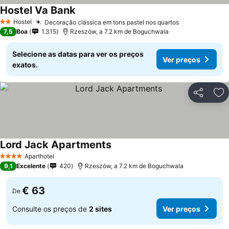
Hostel Va Bank
Hostel
Decoração clássica em tons pastel nos quartos
2 Estrelas
7,5
Boa
1.315
Rzeszów, a 7.2 km de Boguchwala
Selecione as datas para ver os preços
Ver preços
exatos.
Partilhar
Ad
Lord Jack Apartments
Aparthotel
4 Estrelas
9,1
Excelente
420
Rzeszów, a 7.2 km de Boguchwala
€ 63
De
Consulte os preços de
2 sites
Ver preços