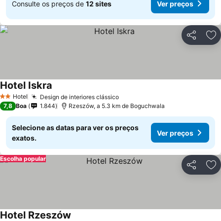
Consulte os preços de
12 sites
Ver preços
Partilhar
Ad
Hotel Iskra
Hotel
Design de interiores clássico
2 Estrelas
7,8
Boa
1.844
Rzeszów, a 5.3 km de Boguchwala
Selecione as datas para ver os preços
Ver preços
exatos.
Escolha popular
Partilhar
Ad
Hotel Rzeszów