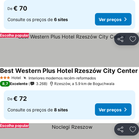
€ 70
De
Consulte os preços de
6 sites
Ver preços
Escolha popular
Partilhar
Ad
Best Western Plus Hotel Rzeszów City Center
Hotel
Interiores modernos recém-reformados
3 Estrelas
8,7
Excelente
3.268
Rzeszów, a 5.9 km de Boguchwala
€ 72
De
Consulte os preços de
8 sites
Ver preços
Escolha popular
Partilhar
Ad