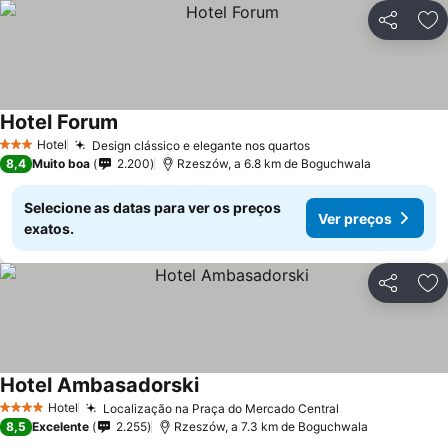
Partilhar
Ad
Hotel Forum
Hotel
Design clássico e elegante nos quartos
3 Estrelas
8,4
Muito boa
2.200
Rzeszów, a 6.8 km de Boguchwala
Selecione as datas para ver os preços
Ver preços
exatos.
Partilhar
Ad
Hotel Ambasadorski
Hotel
Localização na Praça do Mercado Central
4 Estrelas
8,5
Excelente
2.255
Rzeszów, a 7.3 km de Boguchwala