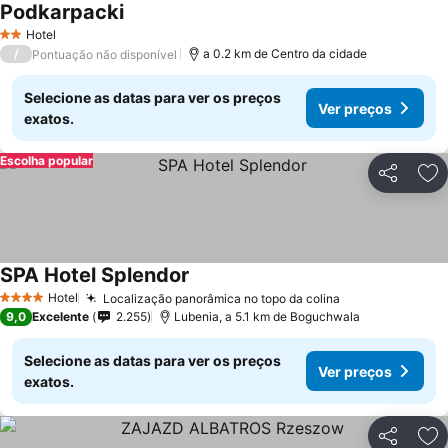
Podkarpacki
Hotel
2 Estrelas
/
a 0.2 km de Centro da cidade
Pontuação não disponível
Selecione as datas para ver os preços
Ver preços
exatos.
Escolha popular
Partilhar
Ad
SPA Hotel Splendor
Hotel
Localização panorâmica no topo da colina
4 Estrelas
9,0
Excelente
2.255
Lubenia, a 5.1 km de Boguchwala
Selecione as datas para ver os preços
Ver preços
exatos.
Partilhar
Ad