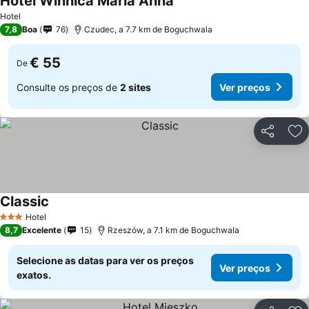
Hotel Winnica Maria Anna
Hotel
7,8
Boa
76
Czudec, a 7.7 km de Boguchwala
€ 55
De
Consulte os preços de
2 sites
Ver preços
Partilhar
Ad
Classic
Hotel
3 Estrelas
8,7
Excelente
15
Rzeszów, a 7.1 km de Boguchwala
Selecione as datas para ver os preços
Ver preços
exatos.