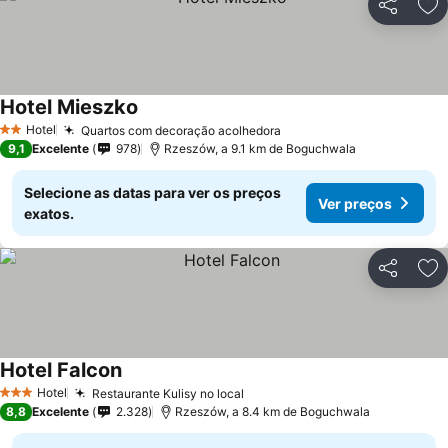
Partilhar
Ad
Hotel Mieszko
Hotel
Quartos com decoração acolhedora
2 Estrelas
9,1
Excelente
978
Rzeszów, a 9.1 km de Boguchwala
Selecione as datas para ver os preços
Ver preços
exatos.
Partilhar
Ad
Hotel Falcon
Hotel
Restaurante Kulisy no local
3 Estrelas
8,8
Excelente
2.328
Rzeszów, a 8.4 km de Boguchwala