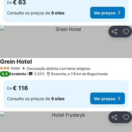
€ 63
De
Consulte os preços de
6 sites
Ver preços
Partilhar
Ad
Grein Hotel
Hotel
Decoração distinta com tema religioso
3 Estrelas
8,8
Excelente
2.221
Rzeszów, a 7.8 km de Boguchwala
€ 116
De
Consulte os preços de
6 sites
Ver preços
Partilhar
Ad