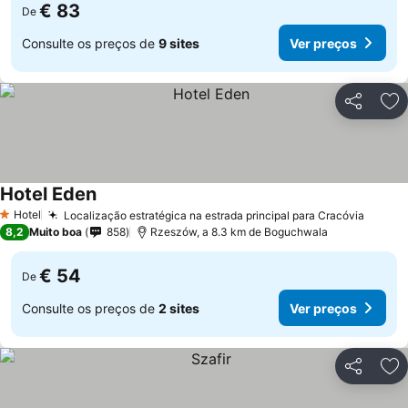
€ 83
De
Consulte os preços de
9 sites
Ver preços
Partilhar
Ad
Hotel Eden
Hotel
Localização estratégica na estrada principal para Cracóvia
1 Estrelas
8,2
Muito boa
858
Rzeszów, a 8.3 km de Boguchwala
€ 54
De
Consulte os preços de
2 sites
Ver preços
Partilhar
Ad