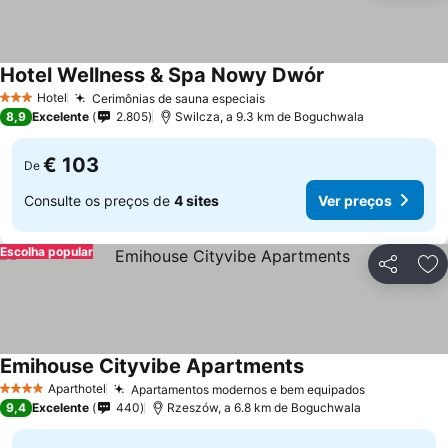
Hotel Wellness & Spa Nowy Dwór
Hotel
Cerimônias de sauna especiais
3 Estrelas
8,9
Excelente
2.805
Swilcza, a 9.3 km de Boguchwala
€ 103
De
Consulte os preços de
4 sites
Ver preços
Escolha popular
Partilhar
Ad
Emihouse Cityvibe Apartments
Aparthotel
Apartamentos modernos e bem equipados
4 Estrelas
9,4
Excelente
440
Rzeszów, a 6.8 km de Boguchwala