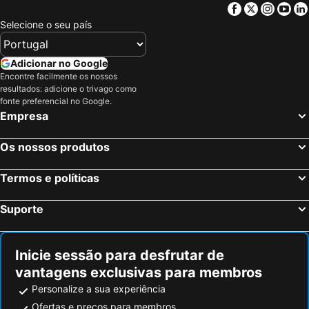
Facebook
Twitter
Insta
Yo
Lancut, Cárpatos Hotéis
Dubiecko, Cárpatos Hotéis
Selecione o seu país
Cracóvia, Pequena Polónia Hotéis
Varsóvia, Masovia Hotéis
Wrocław, Baixa Silésia Hotéis
Gdańsk, Pommerania Hotéis
Adicionar no Google
Encontre facilmente os nossos
Zakopane, Pequena Polónia Hotéis
Poznań, Grande Polónia Hotéis
resultados: adicione o trivago como
Katowice, Alta Silésia Hotéis
Łódź, Łódź Hotéis
fonte preferencial no Google.
Empresa
Auschwitz, Pequena Polónia Hotéis
Os nossos produtos
Termos e políticas
Suporte
Inicie sessão para desfrutar de
vantagens exclusivas para membros
Personalize a sua experiência
Ofertas e preços para membros