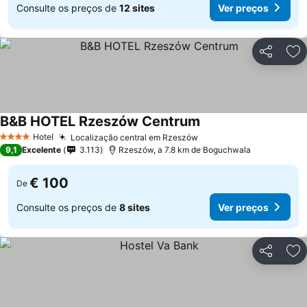
Consulte os preços de
12 sites
Ver preços
Partilhar
Ad
B&B HOTEL Rzeszów Centrum
Hotel
Localização central em Rzeszów
4 Estrelas
9,1
Excelente
3.113
Rzeszów, a 7.8 km de Boguchwala
€ 100
De
Consulte os preços de
8 sites
Ver preços
Partilhar
Ad