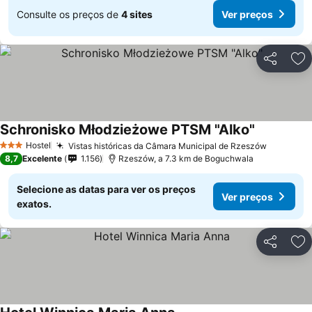
Consulte os preços de
4 sites
Ver preços
Partilhar
Ad
Schronisko Młodzieżowe PTSM "Alko"
Hostel
Vistas históricas da Câmara Municipal de Rzeszów
3 Estrelas
8,7
Excelente
1.156
Rzeszów, a 7.3 km de Boguchwala
Selecione as datas para ver os preços
Ver preços
exatos.
Partilhar
Ad