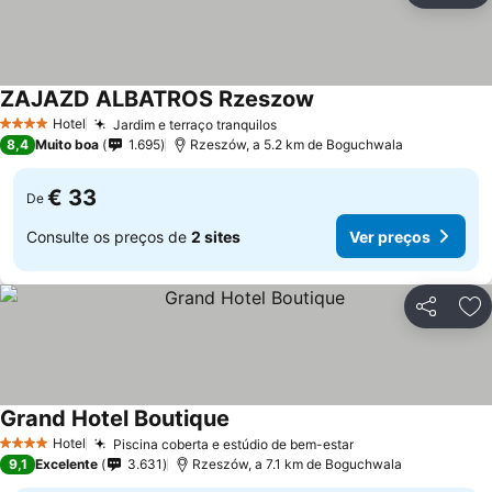
ZAJAZD ALBATROS Rzeszow
Hotel
Jardim e terraço tranquilos
4 Estrelas
8,4
Muito boa
1.695
Rzeszów, a 5.2 km de Boguchwala
€ 33
De
Consulte os preços de
2 sites
Ver preços
Partilhar
Ad
Grand Hotel Boutique
Hotel
Piscina coberta e estúdio de bem-estar
4 Estrelas
9,1
Excelente
3.631
Rzeszów, a 7.1 km de Boguchwala