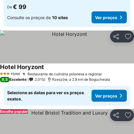
€ 99
De
Consulte os preços de
10 sites
Ver preços
Partilhar
Ad
Hotel Horyzont
Hotel
Restaurante de culinária polonesa e regional
3 Estrelas
8,5
Excelente
2.015
Rzeszów, a 2.8 km de Boguchwala
Selecione as datas para ver os preços
Ver preços
exatos.
Escolha popular
Partilhar
Ad