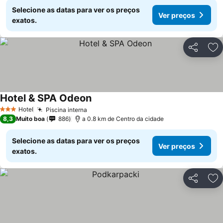
Selecione as datas para ver os preços
Ver preços
exatos.
Partilhar
Ad
Hotel & SPA Odeon
Hotel
Piscina interna
3 Estrelas
8,3
Muito boa
886
a 0.8 km de Centro da cidade
Selecione as datas para ver os preços
Ver preços
exatos.
Partilhar
Ad