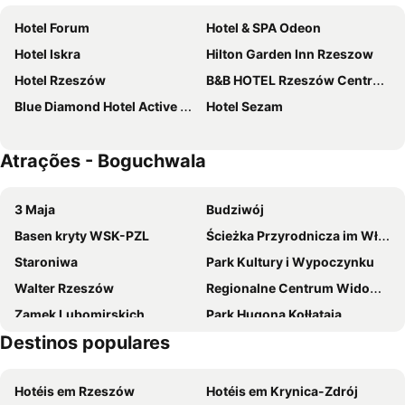
Hotel Forum
Hotel & SPA Odeon
Hotel Iskra
Hilton Garden Inn Rzeszow
Hotel Rzeszów
B&B HOTEL Rzeszów Centrum
Blue Diamond Hotel Active SPA
Hotel Sezam
Atrações - Boguchwala
3 Maja
Budziwój
Basen kryty WSK-PZL
Ścieżka Przyrodnicza im Władysława Szafera
Staroniwa
Park Kultury i Wypoczynku
Walter Rzeszów
Regionalne Centrum Widowiskowo-Sportowe
Zamek Lubomirskich
Park Hugona Kołłątaja
Destinos populares
Muzeum Dobranocek PRL-u
Czarnorzeki Ski
Kościół pw Św Michała Archanioła
ROSiR Baseny Otwarte
Hotéis em Rzeszów
Hotéis em Krynica-Zdrój
Nowe Miasto
Grunwaldzka