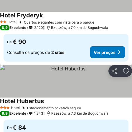
Hotel Fryderyk
Hotel
Quartos elegantes com vista para o parque
2 Estrelas
8,9
Excelente
2.120
Rzeszów, a 7.0 km de Boguchwala
€ 90
De
Consulte os preços de
2 sites
Ver preços
Partilhar
Ad
Hotel Hubertus
Hotel
Estacionamento privativo seguro
3 Estrelas
8,9
Excelente
1.843
Rzeszów, a 7.3 km de Boguchwala
€ 84
De