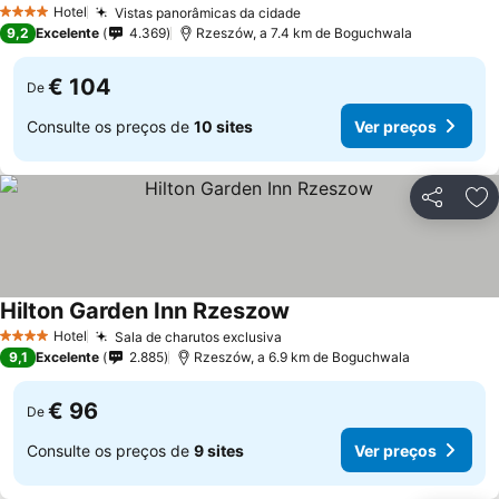
Hotel
Vistas panorâmicas da cidade
4 Estrelas
9,2
Excelente
4.369
Rzeszów, a 7.4 km de Boguchwala
€ 104
De
Consulte os preços de
10 sites
Ver preços
Partilhar
Ad
Hilton Garden Inn Rzeszow
Hotel
Sala de charutos exclusiva
4 Estrelas
9,1
Excelente
2.885
Rzeszów, a 6.9 km de Boguchwala
€ 96
De
Consulte os preços de
9 sites
Ver preços