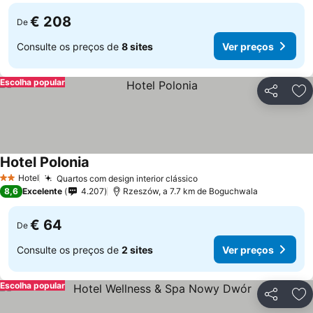
€ 208
De
Consulte os preços de
8 sites
Ver preços
Escolha popular
Partilhar
Ad
Hotel Polonia
Hotel
Quartos com design interior clássico
2 Estrelas
8,6
Excelente
4.207
Rzeszów, a 7.7 km de Boguchwala
€ 64
De
Consulte os preços de
2 sites
Ver preços
Escolha popular
Partilhar
Ad