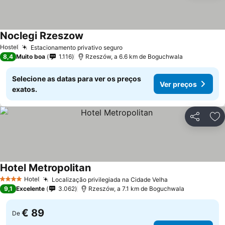
Noclegi Rzeszow
Hostel
Estacionamento privativo seguro
8,4
Muito boa
1.116
Rzeszów, a 6.6 km de Boguchwala
Selecione as datas para ver os preços
Ver preços
exatos.
Partilhar
Ad
Hotel Metropolitan
Hotel
Localização privilegiada na Cidade Velha
4 Estrelas
9,1
Excelente
3.062
Rzeszów, a 7.1 km de Boguchwala
€ 89
De