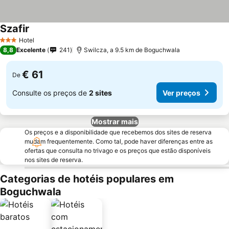
Szafir
Hotel
3 Estrelas
8,8
Excelente
241
Swilcza, a 9.5 km de Boguchwala
€ 61
De
Consulte os preços de
2 sites
Ver preços
Mostrar mais
Os preços e a disponibilidade que recebemos dos sites de reserva
mudam frequentemente. Como tal, pode haver diferenças entre as
ofertas que consulta no trivago e os preços que estão disponíveis
nos sites de reserva.
Categorias de hotéis populares em
Boguchwala