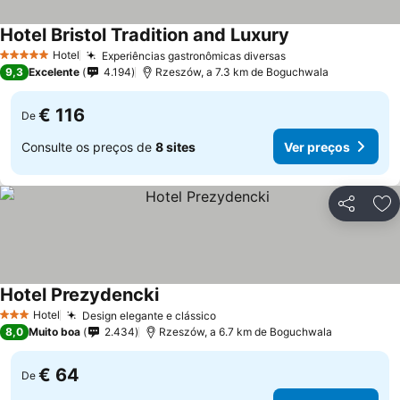
Hotel Bristol Tradition and Luxury
Hotel
Experiências gastronômicas diversas
5 Estrelas
9,3
Excelente
4.194
Rzeszów, a 7.3 km de Boguchwala
€ 116
De
Consulte os preços de
8 sites
Ver preços
Partilhar
Ad
Hotel Prezydencki
Hotel
Design elegante e clássico
3 Estrelas
8,0
Muito boa
2.434
Rzeszów, a 6.7 km de Boguchwala
€ 64
De