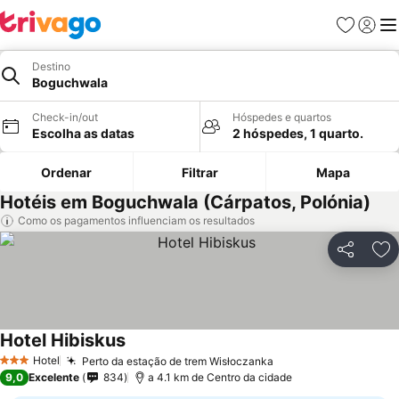
Favoritos
Iniciar
Me
Destino
Boguchwala
Check-in/out
Hóspedes e quartos
Escolha as datas
2 hóspedes, 1 quarto.
Ordenar
Filtrar
Mapa
Hotéis em Boguchwala (Cárpatos, Polónia)
Como os pagamentos influenciam os resultados
Partilhar
Ad
Hotel Hibiskus
Hotel
Perto da estação de trem Wisłoczanka
3 Estrelas
9,0
Excelente
834
a 4.1 km de Centro da cidade