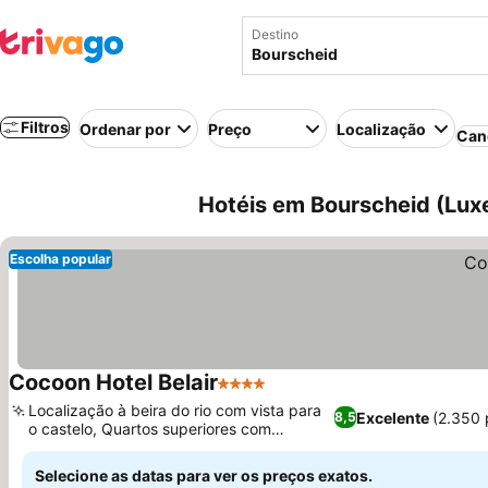
Destino
Filtros
Ordenar por
Preço
Localização
Can
Hotéis em Bourscheid (Lu
Escolha popular
Cocoon Hotel Belair
4 Estrelas
Ver preços
Localização à beira do rio com vista para
Excelente
(2.350 
8,5
o castelo, Quartos superiores com
Ver preços
varandas privativas
Selecione as datas para ver os preços exatos.