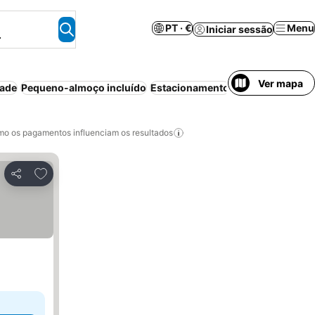
PT · €
Menu
Iniciar sessão
.
Ver mapa
dade
Pequeno-almoço incluído
Estacionamento
Quarto para não
o os pagamentos influenciam os resultados
Adicionar aos favoritos
Partilhar