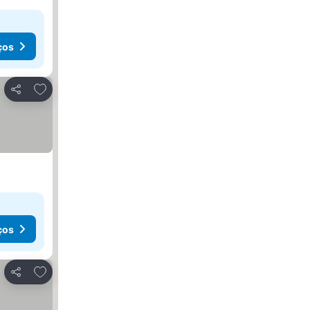
ços
Adicionar aos favoritos
Partilhar
ços
Adicionar aos favoritos
Partilhar