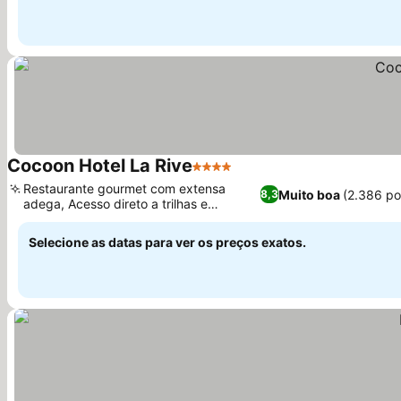
Cocoon Hotel La Rive
4 Estrelas
Ver preços
Restaurante gourmet com extensa
Muito boa
(2.386 po
8,3
adega, Acesso direto a trilhas e
Ver preços
atividades ao ar livre
Selecione as datas para ver os preços exatos.