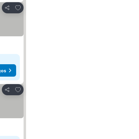
Adicionar aos favoritos
Partilhar
ços
Adicionar aos favoritos
Partilhar