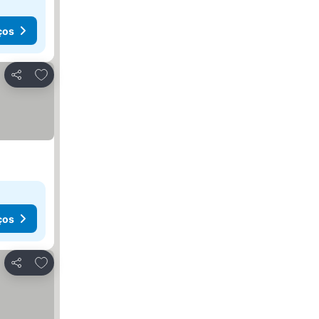
ços
Adicionar aos favoritos
Partilhar
ços
Adicionar aos favoritos
Partilhar