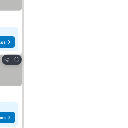
ços
Adicionar aos favoritos
Partilhar
ços