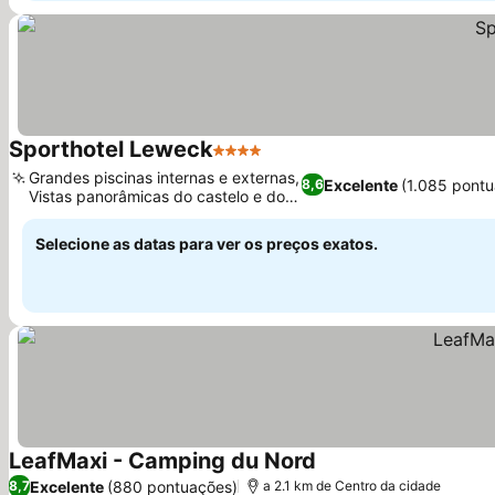
Sporthotel Leweck
4 Estrelas
Ver preços
Grandes piscinas internas e externas,
Excelente
(1.085 pontu
8,6
Vistas panorâmicas do castelo e do
Ver preços
vale
Selecione as datas para ver os preços exatos.
LeafMaxi - Camping du Nord
Ver preços
Excelente
(880 pontuações)
8,7
a 2.1 km de Centro da cidade