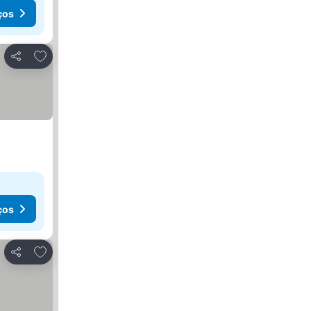
ços
Adicionar aos favoritos
Partilhar
ços
Adicionar aos favoritos
Partilhar