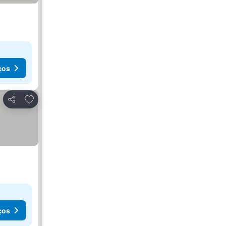
ços
Adicionar aos favoritos
Partilhar
ços