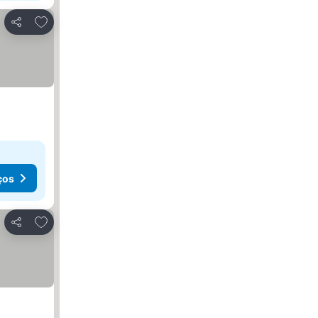
Adicionar aos favoritos
Partilhar
ços
Adicionar aos favoritos
Partilhar