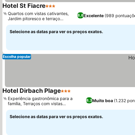
Hotel St Fiacre
3 Estrelas
Ver preços
Quartos com vistas cativantes,
Excelente
(989 pontuaçõ
8,8
Jardim pitoresco e terraço
Ver preços
ensolarado
Selecione as datas para ver os preços exatos.
Escolha popular
Hotel Dirbach Plage
3 Estrelas
Ver preços
Experiência gastronômica para a
Muito boa
(1.232 pon
8,3
família, Terraços com vistas
Ver preços
panorâmicas para o rio
Selecione as datas para ver os preços exatos.