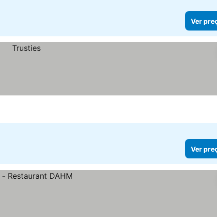
Ver pre
Ver pre