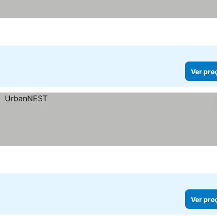
Ver pre
Ver pre