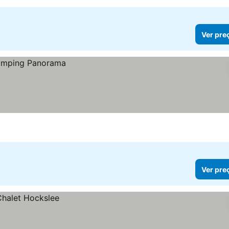
Ver pre
Ver pre