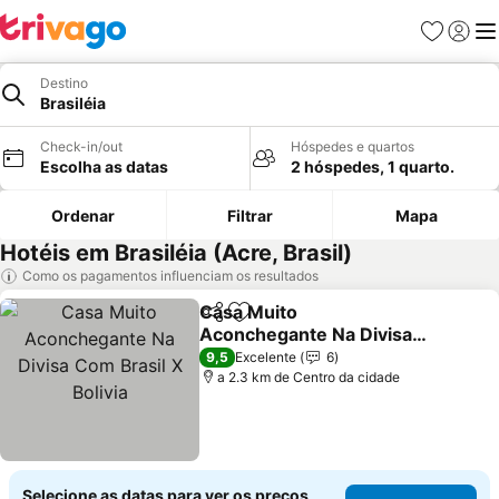
Favoritos
Iniciar
Me
Destino
Brasiléia
Check-in/out
Hóspedes e quartos
Escolha as datas
2 hóspedes, 1 quarto.
Ordenar
Filtrar
Mapa
Hotéis em Brasiléia (Acre, Brasil)
Como os pagamentos influenciam os resultados
Casa Muito
Partilhar
Adicionar aos favoritos
Aconchegante Na Divisa
Com Brasil X Bolivia
9,5
Excelente
6
a 2.3 km de Centro da cidade
Selecione as datas para ver os preços