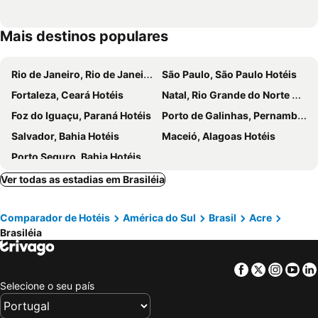
Mais destinos populares
Rio de Janeiro, Rio de Janeiro Hotéis
São Paulo, São Paulo Hotéis
Fortaleza, Ceará Hotéis
Natal, Rio Grande do Norte Hotéis
Foz do Iguaçu, Paraná Hotéis
Porto de Galinhas, Pernambuco Hotéis
Salvador, Bahia Hotéis
Maceió, Alagoas Hotéis
Porto Seguro, Bahia Hotéis
Ver todas as estadias em Brasiléia
Comparador de Hotéis
América do Sul
Brasil
Acre
Brasiléia
Facebook
Twitter
Insta
Yo
Selecione o seu país