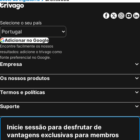
Richmond-upon-Thames, Inglaterra Hotéis
Epsom, Inglaterra Hotéis
Berwick Manor Hotel
Phoenix Epping
Dagenham, Inglaterra Hotéis
Deal, Inglaterra Hotéis
Ruskin Hotel
Facebook
Twitter
Insta
Yo
Birmingham, Inglaterra Hotéis
Oxford, Inglaterra Hotéis
Selecione o seu país
Cambridge, Inglaterra Hotéis
Nottingham, Inglaterra Hotéis
Leicester, Inglaterra Hotéis
Peterborough, Inglaterra Hotéis
Adicionar no Google
Encontre facilmente os nossos
Londres, Inglaterra Hotéis
Edimburgo, Escócia Hotéis
resultados: adicione o trivago como
Manchester, Inglaterra Hotéis
Liverpool, Inglaterra Hotéis
fonte preferencial no Google.
Empresa
Glasgow, Escócia Hotéis
Hounslow, Inglaterra Hotéis
Bristol, Inglaterra Hotéis
Inverness, Escócia Hotéis
Os nossos produtos
Termos e políticas
Suporte
Inicie sessão para desfrutar de
vantagens exclusivas para membros