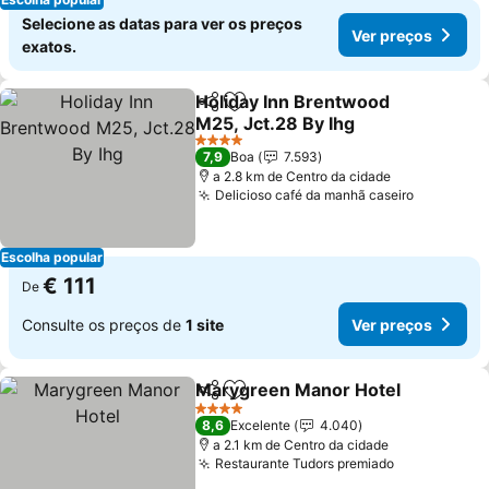
Selecione as datas para ver os preços
Ver preços
exatos.
Holiday Inn Brentwood
Partilhar
Adicionar aos favoritos
M25, Jct.28 By Ihg
4 Estrelas
7,9
Boa
7.593
a 2.8 km de Centro da cidade
Delicioso café da manhã caseiro
Escolha popular
€ 111
De
Consulte os preços de
1 site
Ver preços
Marygreen Manor Hotel
Partilhar
Adicionar aos favoritos
4 Estrelas
8,6
Excelente
4.040
a 2.1 km de Centro da cidade
Restaurante Tudors premiado