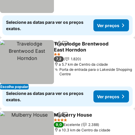
Selecione as datas para ver os preços
Ver preços
exatos.
Travelodge Brentwood
Partilhar
Adicionar aos favoritos
East Horndon
2 Estrelas
7,2
1.820
a 5.7 km de Centro da cidade
Porta de entrada para o Lakeside Shopping
Centre
Escolha popular
Selecione as datas para ver os preços
Ver preços
exatos.
Mulberry House
Partilhar
Adicionar aos favoritos
4 Estrelas
9,0
Excelente
2.388
a 10.3 km de Centro da cidade