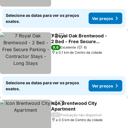
Selecione as datas para ver os preços
Ver preços
exatos.
7 Royal Oak Brentwood -
Partilhar
Adicionar aos favoritos
2 Bed - Free Secure
Parking - Contractor
9,6
Excelente
6
Stays - Long Stays
a 0.1 km de Centro da cidade
Selecione as datas para ver os preços
Ver preços
exatos.
Icon Brentwood City
Partilhar
Adicionar aos favoritos
Apartment
/
Pontuação não disponível
a 0.5 km de Centro da cidade