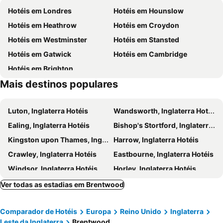
Hotéis em Londres
Hotéis em Hounslow
South Kensington
Kensington
Ilford Grand Hotel
Holiday Inn Brentwood M25, Jct.28 By Ihg
Hotéis em Heathrow
Hotéis em Croydon
Camden Town
The O2 Arena
Travelodge London Dagenham East
Palms Hotel & Retreat By Palette London Romford
Hotéis em Westminster
Hotéis em Stansted
Victoria
Grosvenor Victoria Casino
Campanile Hotel - Basildon - East of London
Harefield Manor Hotel
Hotéis em Gatwick
Hotéis em Cambridge
Secret Nuclear Bunker
Upminster Metro Station
The County Hotel
Travelodge Basildon
Hotéis em Brighton
Upminster
Upminster Bridge Metro Station
Ilford Hotel Goodmayes
Travelodge Chelmsford
Mais destinos populares
Hornchurch Metro Station
We Are Festival
London Chigwell Prince Regent Hotel, BW Signature Collection
Travelodge London Belvedere
Damyns Hall Aerodrome
Elm Park Metro Station
DoubleTree by Hilton Dartford Bridge
The Eastbrook Pub & Hotel
Luton, Inglaterra Hotéis
Wandsworth, Inglaterra Hotéis
Dagenham East Metro Station
Spitalfields
Premier Inn London Rainham
Premier Inn Dagenham
Ealing, Inglaterra Hotéis
Bishop's Stortford, Inglaterra Hotéis
Abadia de Westminster
The London Bridge Experience
Premier Inn Chelmsford City Centre
Travelodge London Chigwell
Kingston upon Thames, Inglaterra Hotéis
Harrow, Inglaterra Hotéis
Southwark Bridge
Ealing Broadway Metro Station
Belvilla Ilford Station Hotel, 4 min from Elizabeth line
The Bank Hotel
Crawley, Inglaterra Hotéis
Eastbourne, Inglaterra Hotéis
Passeando a Pé em Londres
Limehouse
Premier Inn Loughton/Buckhurst Hill
Travelodge Dartford
Windsor, Inglaterra Hotéis
Horley, Inglaterra Hotéis
Premier Inn Brentwood
Marygreen Manor Hotel
Barking, Inglaterra Hotéis
Slough, Inglaterra Hotéis
Ver todas as estadias em Brentwood
London Romford (Mercury Gardens)
Spark by Hilton London Romford
Watford, Inglaterra Hotéis
Milton Keynes, Inglaterra Hotéis
Havering Hotel
Greenwoods Hotel & Spa
Comparador de Hotéis
Europa
Reino Unido
Inglaterra
Reading, Inglaterra Hotéis
Bexley, Inglaterra Hotéis
Premier Inn Basildon - Festival Park
Holiday Inn Basildon By Ihg
Leste da Inglaterra
Brentwood