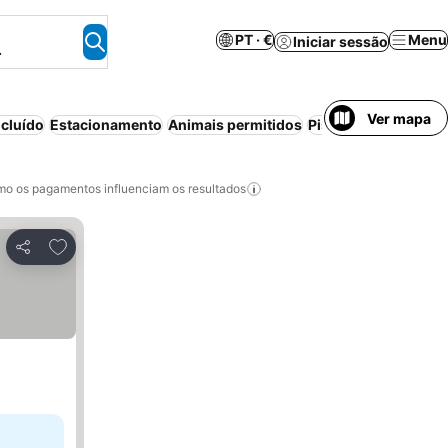
PT · €
Menu
Iniciar sessão
.
Ver mapa
cluído
Estacionamento
Animais permitidos
Piscina
Casa/aparta
o os pagamentos influenciam os resultados
Adicionar aos favoritos
Partilhar