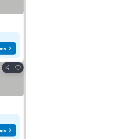
ços
Adicionar aos favoritos
Partilhar
ços