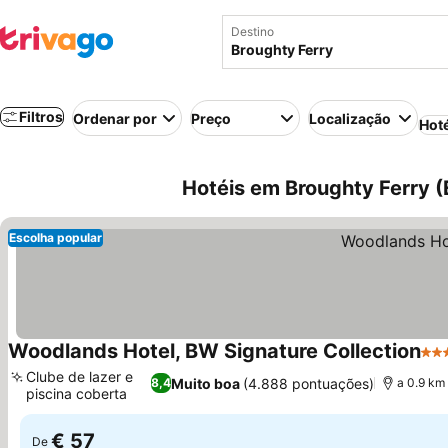
Destino
Filtros
Ordenar por
Preço
Localização
Hot
Hotéis em Broughty Ferry (
Escolha popular
Woodlands Hotel, BW Signature Collection
3 E
Clube de lazer e
Muito boa
(4.888 pontuações)
8,4
a 0.9 km
piscina coberta
Ver preços
€ 57
De