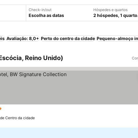
Check-in/out
Hóspedes e quartos
Escolha as datas
2 hóspedes, 1 quarto
éis
Avaliação: 8,0+
Perto do centro da cidade
Pequeno-almoço in
Escócia, Reino Unido)
Com
strelas
Ver preços
 de Centro da cidade