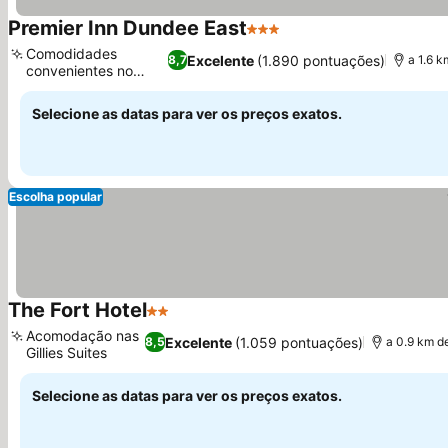
Premier Inn Dundee East
3 Estrelas
Ver preços
Comodidades
Excelente
(1.890 pontuações)
8,7
a 1.6 k
convenientes no
Ver preços
bairro
Selecione as datas para ver os preços exatos.
Escolha popular
The Fort Hotel
2 Estrelas
Ver preços
Acomodação nas
Excelente
(1.059 pontuações)
8,5
a 0.9 km d
Gillies Suites
Ver preços
Selecione as datas para ver os preços exatos.