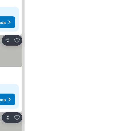
ços
Adicionar aos favoritos
Partilhar
ços
Adicionar aos favoritos
Partilhar