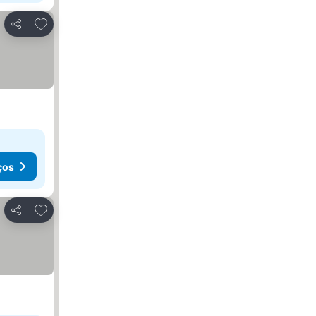
Adicionar aos favoritos
Partilhar
ços
Adicionar aos favoritos
Partilhar