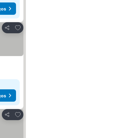
ços
Adicionar aos favoritos
Partilhar
ços
Adicionar aos favoritos
Partilhar