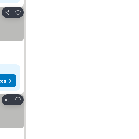
Adicionar aos favoritos
Partilhar
ços
Adicionar aos favoritos
Partilhar