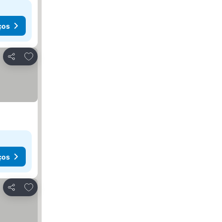
ços
Adicionar aos favoritos
Partilhar
ços
Adicionar aos favoritos
Partilhar