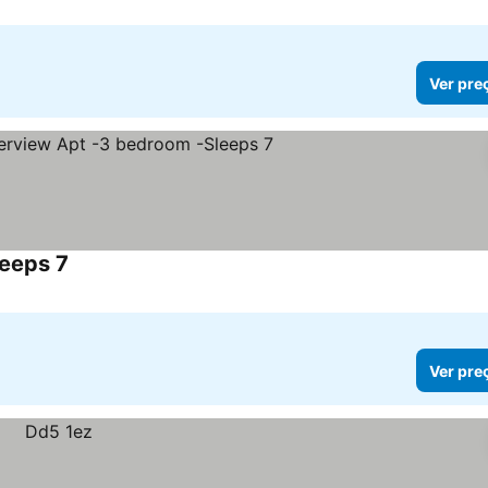
Ver pre
leeps 7
Ver preços
Ver pre