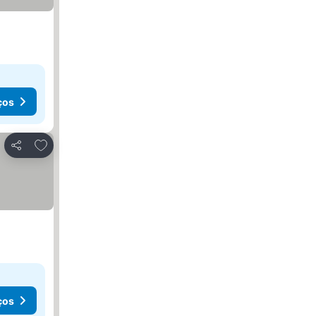
ços
Adicionar aos favoritos
Partilhar
ços