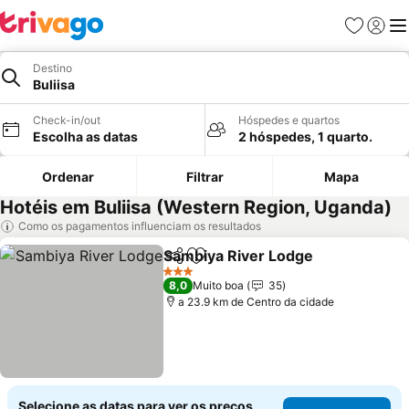
Favoritos
Iniciar
Me
Destino
Buliisa
Check-in/out
Hóspedes e quartos
Escolha as datas
2 hóspedes, 1 quarto.
Ordenar
Filtrar
Mapa
Hotéis em Buliisa (Western Region, Uganda)
Como os pagamentos influenciam os resultados
Sambiya River Lodge
Partilhar
Adicionar aos favoritos
3 Estrelas
8,0
Muito boa
35
a 23.9 km de Centro da cidade
Selecione as datas para ver os preços