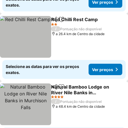
Ver preços
exatos.
Red Chilli Rest Camp
Partilhar
Adicionar aos favoritos
2 Estrelas
/
Pontuação não disponível
a 26.4 km de Centro da cidade
Selecione as datas para ver os preços
Ver preços
exatos.
Natural Bamboo Lodge on
Partilhar
Adicionar aos favoritos
River Nile Banks in
Murchison Falls
4 Estrelas
/
Pontuação não disponível
a 48.4 km de Centro da cidade