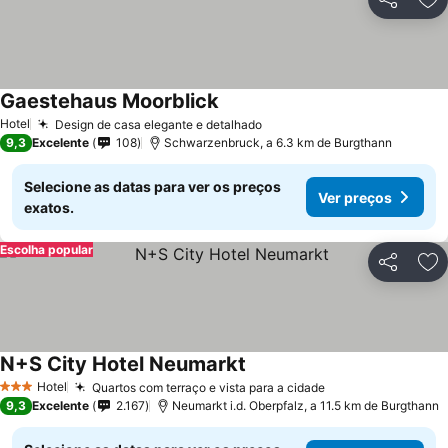
Partilhar
Ad
Gaestehaus Moorblick
Hotel
Design de casa elegante e detalhado
9,3
Excelente
108
Schwarzenbruck, a 6.3 km de Burgthann
Selecione as datas para ver os preços
Ver preços
exatos.
Escolha popular
Partilhar
Ad
N+S City Hotel Neumarkt
Hotel
Quartos com terraço e vista para a cidade
3 Estrelas
9,3
Excelente
2.167
Neumarkt i.d. Oberpfalz, a 11.5 km de Burgthann