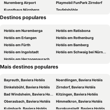
Nuremberg Airport
Playmobil FunPark Zirndorf
ibis budget Nuernberg City Messe
Hotel Central City Hbf Nürnberg
Kunsthaus Nürnberg
Teufelshöhle
art & business hotel Nürnberg
Serways Hotel Feucht Ost
Destinos populares
Rock im Park
Fembohaus
Park Inn by Radisson Neumarkt
Le Méridien Grand Hotel Nuremberg
easyCredit-Stadion
Wöhrder See
H+ Hotel Nürnberg
Creativ Park Hotel
Hotéis em Nuremberga
Hotéis em Ratisbona
Sankt Katharina Nürnberg
Hauptmarkt
numberOne Hotel
Hotel-Gasthof Weisses Ross
Hotéis em Erlangen
Hotéis em Rothenburg
Sankt Elisabeth-Kirche
Kaiserburg
Hotel Wilder Mann
Zum wilden Mann
Hotéis em Fürth
Hotéis em Bamberg
Wülzburg
Norisring - Rennen der DTM
DORMERO Schlosshotel Reichenschwand
Hotel Gerhard
Hotéis em Ingolstadt
Hotéis em Schwaig bei Nürnberg
Zoo
Strandhaus
Best Western Hotel Nürnberg am Hauptbahnhof
Behringers City Hotel Nürnberg
Hotéis em Herzogenaurach
Dokumentationszentrum Reichsparteitagsgelände
Happurger Stausee
Hotel Elisei
Ringhotel Loew's Merkur
Mais destinos populares
Hirtenmuseum
Modellbahnmuseum Muggendorf
The Cloud One Nürnberg, by the Motel One Group
Rothsee
Historischer Kunstbunker
Bayreuth, Baviera Hotéis
Noerdlingen, Baviera Hotéis
Turm der Sinne
Dinkelsbühl, Baviera Hotéis
Zirndorf, Baviera Hotéis
Bad Windsheim, Baviera Hotéis
Kitzingen, Baviera Hotéis
Oberasbach, Baviera Hotéis
Himmelkron, Baviera Hotéis
Kulmbach, Baviera Hotéis
Burgkunstadt, Baviera Hotéis