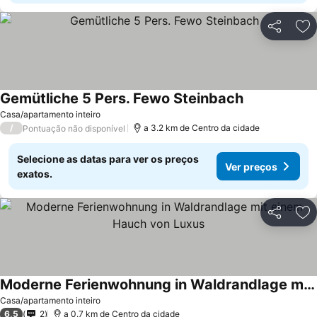
Partilhar
Ad
Gemütliche 5 Pers. Fewo Steinbach
Casa/apartamento inteiro
/
a 3.2 km de Centro da cidade
Pontuação não disponível
Selecione as datas para ver os preços
Ver preços
exatos.
Partilhar
Ad
Moderne Ferienwohnung in Waldrandlage mit einem Hauch von Luxus
Casa/apartamento inteiro
6,5
2
a 0.7 km de Centro da cidade