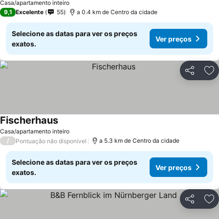
Casa/apartamento inteiro
9,1
Excelente
55
a 0.4 km de Centro da cidade
Selecione as datas para ver os preços
Ver preços
exatos.
Partilhar
Ad
Fischerhaus
Casa/apartamento inteiro
/
a 5.3 km de Centro da cidade
Pontuação não disponível
Selecione as datas para ver os preços
Ver preços
exatos.
Partilhar
Ad