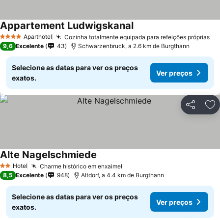
Appartement Ludwigskanal
Aparthotel
Cozinha totalmente equipada para refeições próprias
4 Estrelas
9,6
Excelente
43
Schwarzenbruck, a 2.6 km de Burgthann
Selecione as datas para ver os preços
Ver preços
exatos.
Partilhar
Ad
Alte Nagelschmiede
Hotel
Charme histórico em enxaimel
2 Estrelas
8,5
Excelente
948
Altdorf, a 4.4 km de Burgthann
Selecione as datas para ver os preços
Ver preços
exatos.