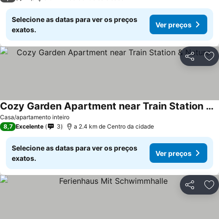
Selecione as datas para ver os preços
Ver preços
exatos.
Partilhar
Ad
Cozy Garden Apartment near Train Station & Nature
Casa/apartamento inteiro
8,7
Excelente
3
a 2.4 km de Centro da cidade
Selecione as datas para ver os preços
Ver preços
exatos.
Partilhar
Ad