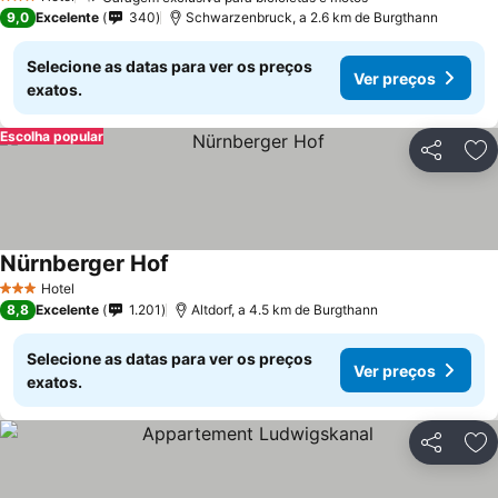
3 Estrelas
9,0
Excelente
340
Schwarzenbruck, a 2.6 km de Burgthann
Selecione as datas para ver os preços
Ver preços
exatos.
Escolha popular
Partilhar
Ad
Nürnberger Hof
Hotel
3 Estrelas
8,8
Excelente
1.201
Altdorf, a 4.5 km de Burgthann
Selecione as datas para ver os preços
Ver preços
exatos.
Partilhar
Ad