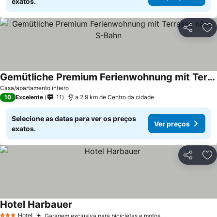
exatos.
Partilhar
Ad
Gemütliche Premium Ferienwohnung mit Terrasse nähe S-Bahn
Casa/apartamento inteiro
10
Excelente
11
a 2.9 km de Centro da cidade
Selecione as datas para ver os preços
Ver preços
exatos.
Partilhar
Ad
Hotel Harbauer
Hotel
Garagem exclusiva para bicicletas e motos