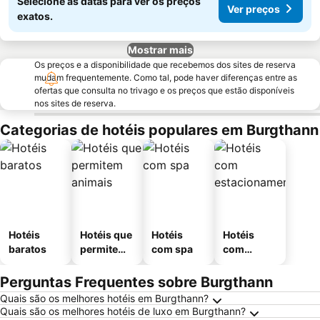
Selecione as datas para ver os preços
Ver preços
exatos.
Mostrar mais
Os preços e a disponibilidade que recebemos dos sites de reserva
mudam frequentemente. Como tal, pode haver diferenças entre as
ofertas que consulta no trivago e os preços que estão disponíveis
nos sites de reserva.
Categorias de hotéis populares em Burgthann
Hotéis
Hotéis que
Hotéis
Hotéis
baratos
permitem
com spa
com
animais
estaciona
mento
Perguntas Frequentes sobre Burgthann
Quais são os melhores hotéis em Burgthann?
Quais são os melhores hotéis de luxo em Burgthann?