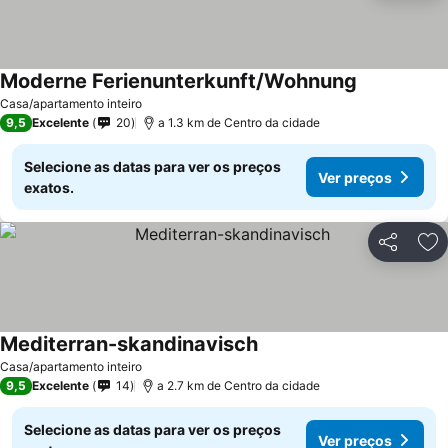
Moderne Ferienunterkunft/Wohnung
Casa/apartamento inteiro
9,5
Excelente
20
a 1.3 km de Centro da cidade
Selecione as datas para ver os preços
Ver preços
exatos.
Partilhar
Ad
Mediterran-skandinavisch
Casa/apartamento inteiro
9,5
Excelente
14
a 2.7 km de Centro da cidade
Selecione as datas para ver os preços
Ver preços