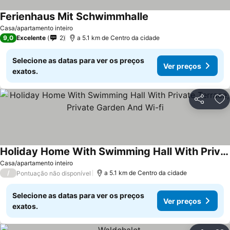
Ferienhaus Mit Schwimmhalle
Casa/apartamento inteiro
9,0
Excelente
2
a 5.1 km de Centro da cidade
Selecione as datas para ver os preços
Ver preços
exatos.
Partilhar
Ad
Holiday Home With Swimming Hall With Private Terrace, Private Garden And Wi-fi
Casa/apartamento inteiro
/
a 5.1 km de Centro da cidade
Pontuação não disponível
Selecione as datas para ver os preços
Ver preços
exatos.