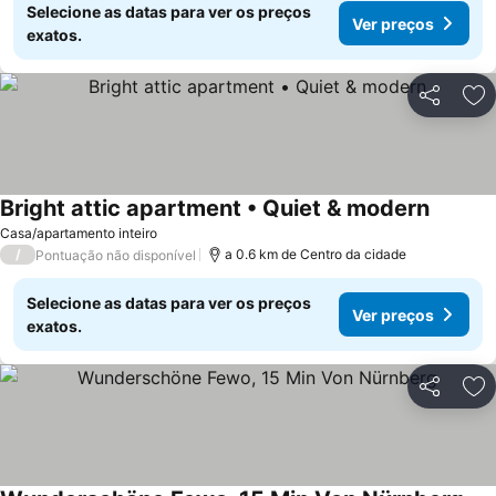
Selecione as datas para ver os preços
Ver preços
exatos.
Partilhar
Ad
Bright attic apartment • Quiet & modern
Casa/apartamento inteiro
/
a 0.6 km de Centro da cidade
Pontuação não disponível
Selecione as datas para ver os preços
Ver preços
exatos.
Partilhar
Ad