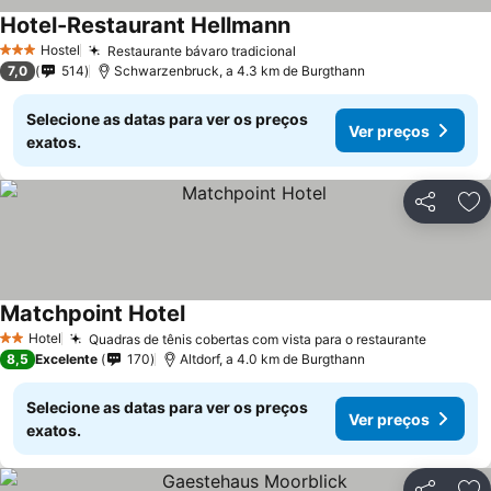
Hotel-Restaurant Hellmann
Hostel
Restaurante bávaro tradicional
3 Estrelas
7,0
514
Schwarzenbruck, a 4.3 km de Burgthann
Selecione as datas para ver os preços
Ver preços
exatos.
Partilhar
Ad
Matchpoint Hotel
Hotel
Quadras de tênis cobertas com vista para o restaurante
2 Estrelas
8,5
Excelente
170
Altdorf, a 4.0 km de Burgthann
Selecione as datas para ver os preços
Ver preços
exatos.