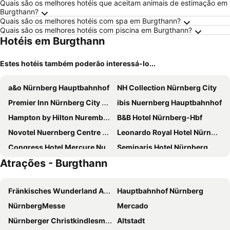
Quais são os melhores hotéis que aceitam animais de estimação em
Burgthann?
Quais são os melhores hotéis com spa em Burgthann?
Quais são os melhores hotéis com piscina em Burgthann?
Hotéis em Burgthann
Estes hotéis também poderão interessá-lo...
a&o Nürnberg Hauptbahnhof
NH Collection Nürnberg City
Premier Inn Nürnberg City Centre
ibis Nuernberg Hauptbahnhof
Hampton by Hilton Nuremberg City Centre
B&B Hotel Nürnberg-Hbf
Novotel Nuernberg Centre Ville
Leonardo Royal Hotel Nürnberg
Congress Hotel Mercure Nuernberg an der Messe
Seminaris Hotel Nürnberg
Atrações - Burgthann
Novina Hotel Wöhrdersee Nürnberg City
Park Plaza Nuremberg
Novotel Nuernberg Messezentrum
Ramada by Wyndham Nuernberg Parkhotel
Fränkisches Wunderland Amusement Park
Hauptbahnhof Nürnberg
Gästehaus Palmengarten
Panorama-Gasthof Burgschänke
NürnbergMesse
Mercado
Arvena Park Hotel
Arvena Messe
Nürnberger Christkindlesmarkt
Altstadt
1, 2, sleep Hostel Nürnberg Messe
Hotel Erlenstegen