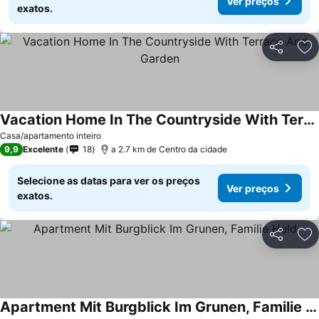
Ver preços
exatos.
Partilhar
Ad
Vacation Home In The Countryside With Terrace And Garden
Casa/apartamento inteiro
9,9
Excelente
18
a 2.7 km de Centro da cidade
Selecione as datas para ver os preços
Ver preços
exatos.
Partilhar
Ad
Apartment Mit Burgblick Im Grunen, Familie Held