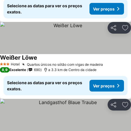
Selecione as datas para ver os preços
Ver preços
exatos.
Partilhar
Ad
Weißer Löwe
Hotel
Quartos únicos no sótão com vigas de madeira
3 Estrelas
8,9
Excelente
690
a 3.3 km de Centro da cidade
Selecione as datas para ver os preços
Ver preços
exatos.
Partilhar
Ad