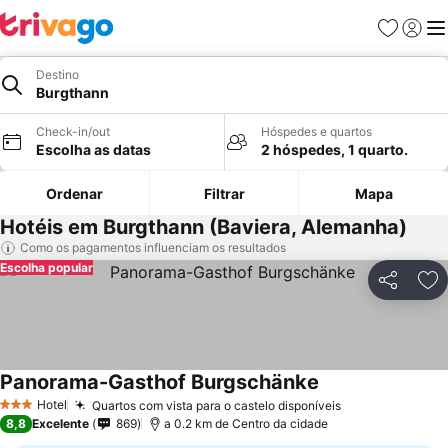
Favoritos
Iniciar
Me
Destino
Burgthann
Check-in/out
Hóspedes e quartos
Escolha as datas
2 hóspedes, 1 quarto.
Ordenar
Filtrar
Mapa
Hotéis em Burgthann (Baviera, Alemanha)
Como os pagamentos influenciam os resultados
Escolha popular
Partilhar
Ad
Panorama-Gasthof Burgschänke
Hotel
Quartos com vista para o castelo disponíveis
3 Estrelas
8,8
Excelente
869
a 0.2 km de Centro da cidade