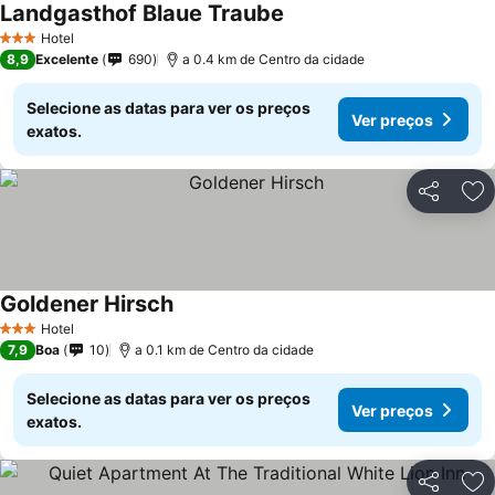
Landgasthof Blaue Traube
Hotel
3 Estrelas
8,9
Excelente
690
a 0.4 km de Centro da cidade
Selecione as datas para ver os preços
Ver preços
exatos.
Partilhar
Ad
Goldener Hirsch
Hotel
3 Estrelas
7,9
Boa
10
a 0.1 km de Centro da cidade
Selecione as datas para ver os preços
Ver preços
exatos.
Partilhar
Ad