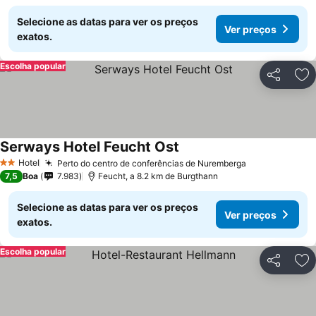
Selecione as datas para ver os preços
Ver preços
exatos.
Escolha popular
Partilhar
Ad
Serways Hotel Feucht Ost
Hotel
Perto do centro de conferências de Nuremberga
2 Estrelas
7,5
Boa
7.983
Feucht, a 8.2 km de Burgthann
Selecione as datas para ver os preços
Ver preços
exatos.
Escolha popular
Partilhar
Ad