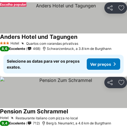
Escolha popular
Partilhar
Ad
Anders Hotel und Tagungen
Hotel
Quartos com varandas privativas
3 Estrelas
8,6
Excelente
468
Schwarzenbruck, a 3.8 km de Burgthann
Selecione as datas para ver os preços
Ver preços
exatos.
Partilhar
Ad
Pension Zum Schrammel
Hotel
Restaurante italiano com pizza no local
9,4
Excelente
712
Berg b. Neumarkt, a 4.6 km de Burgthann