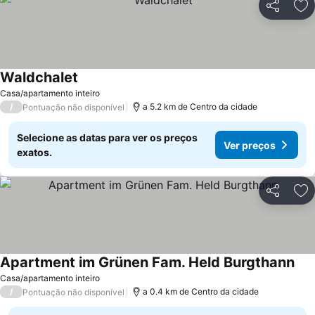
Partilhar
Ad
Waldchalet
Casa/apartamento inteiro
/
a 5.2 km de Centro da cidade
Pontuação não disponível
Selecione as datas para ver os preços
Ver preços
exatos.
Partilhar
Ad
Apartment im Grünen Fam. Held Burgthann
Casa/apartamento inteiro
/
a 0.4 km de Centro da cidade
Pontuação não disponível