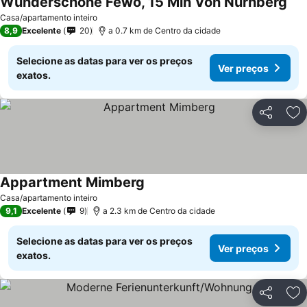
Wunderschöne Fewo, 15 Min Von Nürnberg
Casa/apartamento inteiro
8,9
Excelente
20
a 0.7 km de Centro da cidade
Selecione as datas para ver os preços
Ver preços
exatos.
Partilhar
Ad
Appartment Mimberg
Casa/apartamento inteiro
9,1
Excelente
9
a 2.3 km de Centro da cidade
Selecione as datas para ver os preços
Ver preços
exatos.
Partilhar
Ad