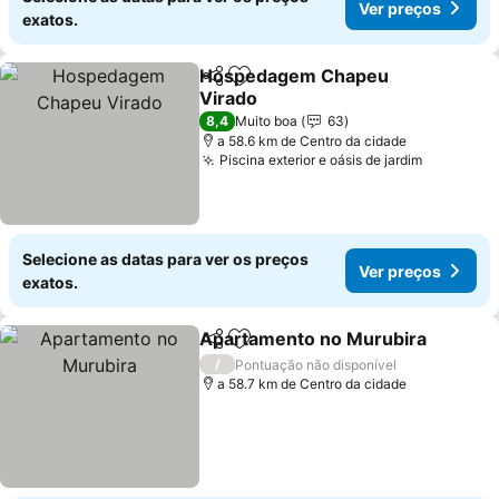
Ver preços
exatos.
Hospedagem Chapeu
Partilhar
Adicionar aos favoritos
Virado
8,4
Muito boa
63
a 58.6 km de Centro da cidade
Piscina exterior e oásis de jardim
Selecione as datas para ver os preços
Ver preços
exatos.
Apartamento no Murubira
Partilhar
Adicionar aos favoritos
/
Pontuação não disponível
a 58.7 km de Centro da cidade