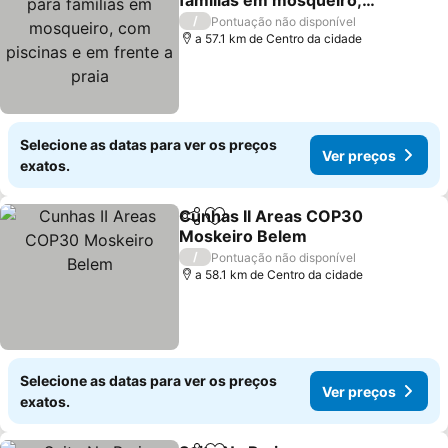
famílias em mosqueiro,
com piscinas e em frente
/
Pontuação não disponível
a praia
a 57.1 km de Centro da cidade
Selecione as datas para ver os preços
Ver preços
exatos.
Cunhas II Areas COP30
Partilhar
Adicionar aos favoritos
Moskeiro Belem
/
Pontuação não disponível
a 58.1 km de Centro da cidade
Selecione as datas para ver os preços
Ver preços
exatos.