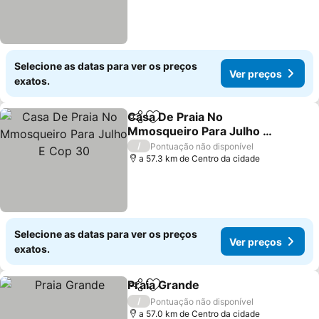
Selecione as datas para ver os preços
Ver preços
exatos.
Casa De Praia No
Partilhar
Adicionar aos favoritos
Mmosqueiro Para Julho E
Cop 30
/
Pontuação não disponível
a 57.3 km de Centro da cidade
Selecione as datas para ver os preços
Ver preços
exatos.
Praia Grande
Partilhar
Adicionar aos favoritos
/
Pontuação não disponível
a 57.0 km de Centro da cidade