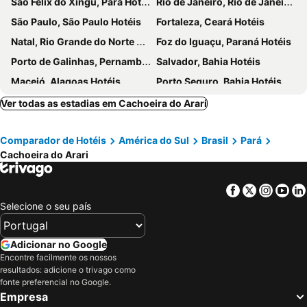
São Félix do Xingu, Pará Hotéis
Rio de Janeiro, Rio de Janeiro Hotéis
São Paulo, São Paulo Hotéis
Fortaleza, Ceará Hotéis
Natal, Rio Grande do Norte Hotéis
Foz do Iguaçu, Paraná Hotéis
Porto de Galinhas, Pernambuco Hotéis
Salvador, Bahia Hotéis
Maceió, Alagoas Hotéis
Porto Seguro, Bahia Hotéis
Ver todas as estadias em Cachoeira do Arari
Comparador de Hotéis
América do Sul
Brasil
Pará
Cachoeira do Arari
Facebook
Twitter
Insta
Yo
Selecione o seu país
Adicionar no Google
Encontre facilmente os nossos
resultados: adicione o trivago como
fonte preferencial no Google.
Empresa