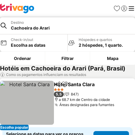
Favoritos
Iniciar
Me
Destino
Cachoeira do Arari
Check-in/out
Hóspedes e quartos
Escolha as datas
2 hóspedes, 1 quarto.
Ordenar
Filtrar
Mapa
Hotéis em Cachoeira do Arari (Pará, Brasil)
Como os pagamentos influenciam os resultados
Hotel Santa Clara
Partilhar
Adicionar aos favoritos
3 Estrelas
5,5
847
a 68.7 km de Centro da cidade
Áreas designadas para fumantes
Escolha popular
Selecione as datas para ver os preços