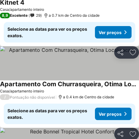
Kitnet 4
Casa/apartamento inteiro
8,9
Excelente
29
a 0.7 km de Centro da cidade
Selecione as datas para ver os preços
Ver preços
exatos.
Partilhar
Ad
Apartamento Com Churrasqueira, Otima Localizacao.
Casa/apartamento inteiro
/
a 0.4 km de Centro da cidade
Pontuação não disponível
Selecione as datas para ver os preços
Ver preços
exatos.
Partilhar
Ad