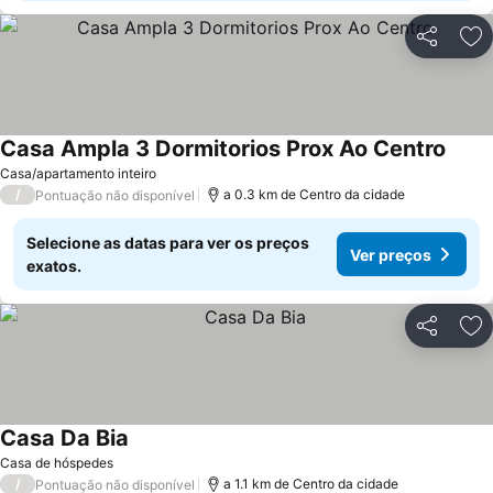
Partilhar
Ad
Casa Ampla 3 Dormitorios Prox Ao Centro
Casa/apartamento inteiro
/
a 0.3 km de Centro da cidade
Pontuação não disponível
Selecione as datas para ver os preços
Ver preços
exatos.
Partilhar
Ad
Casa Da Bia
Casa de hóspedes
/
a 1.1 km de Centro da cidade
Pontuação não disponível