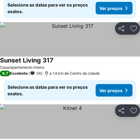
Selecione as datas para ver os preços
Ver preços
exatos.
Partilhar
Ad
Sunset Living 317
Casa/apartamento inteiro
9,7
Excelente
24
a 1.9 km de Centro da cidade
Selecione as datas para ver os preços
Ver preços
exatos.
Partilhar
Ad