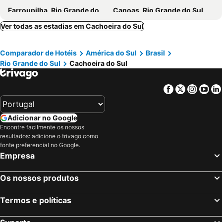
Farroupilha, Rio Grande do Sul Hotéis
Canoas, Rio Grande do Sul Hotéis
Novo Hamburgo, Rio Grande do Sul Hotéis
Garibaldi, Rio Grande do Sul Hotéis
Ver todas as estadias em Cachoeira do Sul
Rio de Janeiro, Rio de Janeiro Hotéis
São Paulo, São Paulo Hotéis
Comparador de Hotéis
América do Sul
Brasil
Fortaleza, Ceará Hotéis
Natal, Rio Grande do Norte Hotéis
Rio Grande do Sul
Cachoeira do Sul
Foz do Iguaçu, Paraná Hotéis
Porto de Galinhas, Pernambuco Hotéis
Salvador, Bahia Hotéis
Maceió, Alagoas Hotéis
Facebook
Twitter
Insta
Yo
Porto Seguro, Bahia Hotéis
Adicionar no Google
Encontre facilmente os nossos
resultados: adicione o trivago como
fonte preferencial no Google.
Empresa
Os nossos produtos
Termos e políticas