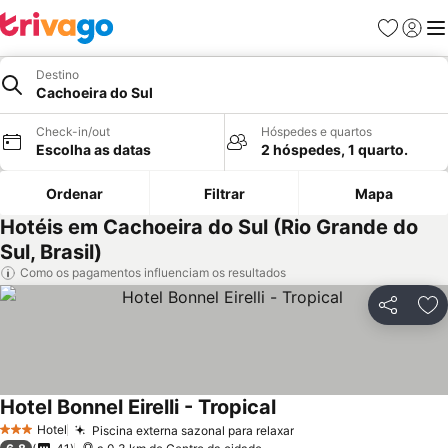
Favoritos
Iniciar
Me
Destino
Cachoeira do Sul
Check-in/out
Hóspedes e quartos
Escolha as datas
2 hóspedes, 1 quarto.
Ordenar
Filtrar
Mapa
Hotéis em Cachoeira do Sul (Rio Grande do
Sul, Brasil)
Como os pagamentos influenciam os resultados
Partilhar
Ad
Hotel Bonnel Eirelli - Tropical
Hotel
Piscina externa sazonal para relaxar
3 Estrelas