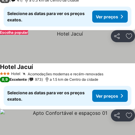
6,8
41
a 0.3 km de Centro da cidade
Selecione as datas para ver os preços
Ver preços
exatos.
Escolha popular
Partilhar
Ad
Hotel Jacuí
Hotel
Acomodações modernas e recém-renovadas
3 Estrelas
8,9
Excelente
973
a 1.5 km de Centro da cidade
Selecione as datas para ver os preços
Ver preços
exatos.
Partilhar
Ad