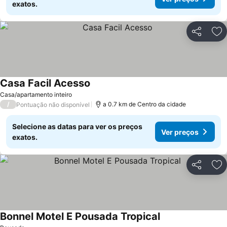
exatos.
Partilhar
Ad
Casa Facil Acesso
Casa/apartamento inteiro
/
a 0.7 km de Centro da cidade
Pontuação não disponível
Selecione as datas para ver os preços
Ver preços
exatos.
Partilhar
Ad
Bonnel Motel E Pousada Tropical