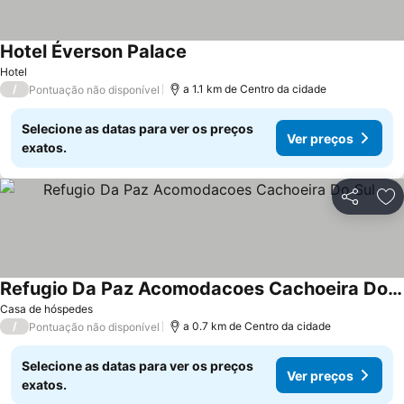
Hotel Éverson Palace
Hotel
/
a 1.1 km de Centro da cidade
Pontuação não disponível
Selecione as datas para ver os preços
Ver preços
exatos.
Partilhar
Ad
Refugio Da Paz Acomodacoes Cachoeira Do Sul
Casa de hóspedes
/
a 0.7 km de Centro da cidade
Pontuação não disponível
Selecione as datas para ver os preços
Ver preços
exatos.