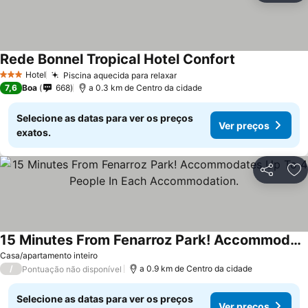
Rede Bonnel Tropical Hotel Confort
Hotel
Piscina aquecida para relaxar
3 Estrelas
7,6
Boa
668
a 0.3 km de Centro da cidade
Selecione as datas para ver os preços
Ver preços
exatos.
Partilhar
Ad
15 Minutes From Fenarroz Park! Accommodates Up To 4 People In Each Accommodation.
Casa/apartamento inteiro
/
a 0.9 km de Centro da cidade
Pontuação não disponível
Selecione as datas para ver os preços
Ver preços