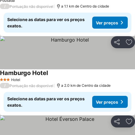
Pousada
/
a 1.1 km de Centro da cidade
Pontuação não disponível
Selecione as datas para ver os preços
Ver preços
exatos.
Partilhar
Ad
Hamburgo Hotel
Hotel
3 Estrelas
/
a 2.0 km de Centro da cidade
Pontuação não disponível
Selecione as datas para ver os preços
Ver preços
exatos.
Partilhar
Ad