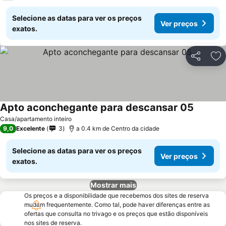
Selecione as datas para ver os preços
Ver preços
exatos.
Partilhar
Ad
Apto aconchegante para descansar 05
Casa/apartamento inteiro
9,0
Excelente
3
a 0.4 km de Centro da cidade
Selecione as datas para ver os preços
Ver preços
exatos.
Mostrar mais
Os preços e a disponibilidade que recebemos dos sites de reserva
mudam frequentemente. Como tal, pode haver diferenças entre as
ofertas que consulta no trivago e os preços que estão disponíveis
nos sites de reserva.