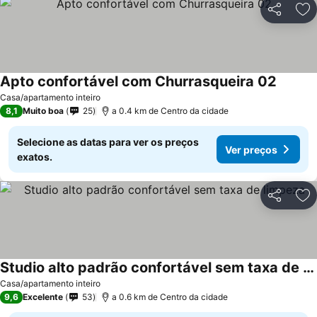
Partilhar
Ad
Apto confortável com Churrasqueira 02
Casa/apartamento inteiro
8,1
Muito boa
25
a 0.4 km de Centro da cidade
Selecione as datas para ver os preços
Ver preços
exatos.
Partilhar
Ad
Studio alto padrão confortável sem taxa de limpeza
Casa/apartamento inteiro
9,6
Excelente
53
a 0.6 km de Centro da cidade