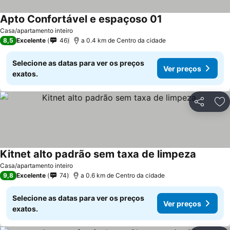
Apto Confortável e espaçoso 01
Casa/apartamento inteiro
8,5
Excelente
46
a 0.4 km de Centro da cidade
Selecione as datas para ver os preços
Ver preços
exatos.
Partilhar
Ad
Kitnet alto padrão sem taxa de limpeza
Casa/apartamento inteiro
9,8
Excelente
74
a 0.6 km de Centro da cidade
Selecione as datas para ver os preços
Ver preços
exatos.