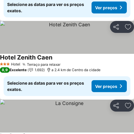
Selecione as datas para ver os preços
Ver preços
exatos.
Partilhar
Ad
Hotel Zenith Caen
Ver preços
Hotel
Terraço para relaxar
Ver preços
3 Estrelas
8,9
Excelente
1.692
a 2.4 km de Centro da cidade
Selecione as datas para ver os preços
Ver preços
exatos.
Partilhar
Ad