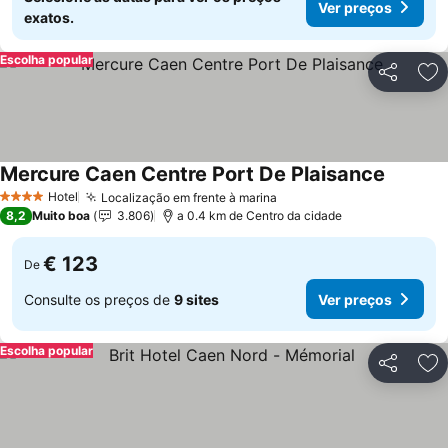
Ver preços
exatos.
Escolha popular
Partilhar
Ad
Mercure Caen Centre Port De Plaisance
Ver pre
Hotel
Localização em frente à marina
Ver preços
4 Estrelas
8,2
Muito boa
3.806
a 0.4 km de Centro da cidade
€ 123
De
Consulte os preços de
9 sites
Ver preços
Escolha popular
Partilhar
Ad