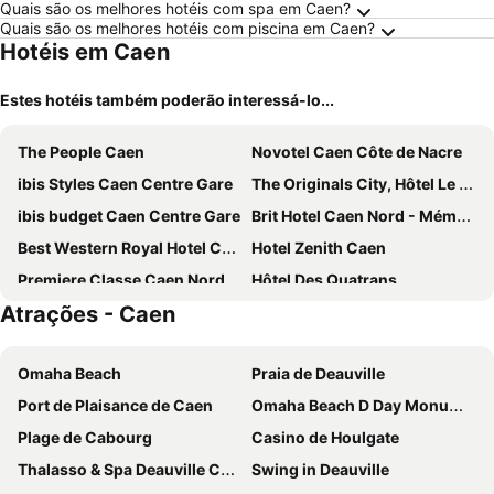
Quais são os melhores hotéis com spa em Caen?
Quais são os melhores hotéis com piscina em Caen?
Hotéis em Caen
Estes hotéis também poderão interessá-lo...
The People Caen
Novotel Caen Côte de Nacre
ibis Styles Caen Centre Gare
The Originals City, Hôtel Le Savoy, Caen
ibis budget Caen Centre Gare
Brit Hotel Caen Nord - Mémorial
Best Western Royal Hotel Caen
Hotel Zenith Caen
Premiere Classe Caen Nord - Mémorial
Hôtel Des Quatrans
Atrações - Caen
The People Caen
Kyriad Direct Caen Nord Memorial
ibis budget Caen Nord Mémorial
ibis budget Caen Hérouville
Omaha Beach
Praia de Deauville
Kyriad Caen Nord - Hérouville-Saint-Clair
Campanile Caen Est - Mondeville
Port de Plaisance de Caen
Omaha Beach D Day Monument
B Hotel Caen Mondeville
Chateau du Baffy
Plage de Cabourg
Casino de Houlgate
Mercure Caen Centre Port De Plaisance
Hôtel Mary's - Caen Centre Gare Sncf
Thalasso & Spa Deauville Centre Algotherm
Swing in Deauville
Logis Hotel Du Chateau
Novotel