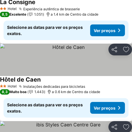
La Consigne
Ver preços
Hotel
Experiência autêntica de brasserie
Ver preços
2 Estrelas
8,5
Excelente
1.051
a 1.4 km de Centro da cidade
Selecione as datas para ver os preços
Ver preços
exatos.
Partilhar
Ad
Hôtel de Caen
Ver preços
Hotel
Instalações dedicadas para bicicletas
Ver preços
2 Estrelas
8,3
Muito boa
1.443
a 0.6 km de Centro da cidade
Selecione as datas para ver os preços
Ver preços
exatos.
Partilhar
Ad