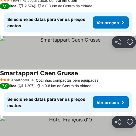
Hotel
Localização central em Caen
Ver preços
3 Estrelas
7,9
Boa
2.574
a 0.3 km de Centro da cidade
Selecione as datas para ver os preços
Ver preços
exatos.
Partilhar
Ad
Smartappart Caen Grusse
Ver preços
Aparthotel
Cozinhas compactas bem equipadas
Ver preços
3 Estrelas
7,9
Boa
1.297
a 0.8 km de Centro da cidade
Selecione as datas para ver os preços
Ver preços
exatos.
Partilhar
Ad