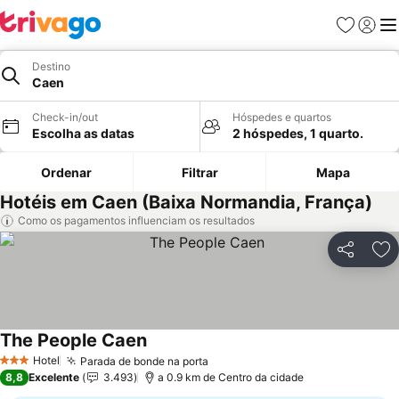
Favoritos
Iniciar
Me
Destino
Caen
Check-in/out
Hóspedes e quartos
Escolha as datas
2 hóspedes, 1 quarto.
Ordenar
Filtrar
Mapa
Hotéis em Caen (Baixa Normandia, França)
Como os pagamentos influenciam os resultados
Partilhar
Ad
The People Caen
Ver preços
Hotel
Parada de bonde na porta
Ver preços
3 Estrelas
8,8
Excelente
3.493
a 0.9 km de Centro da cidade