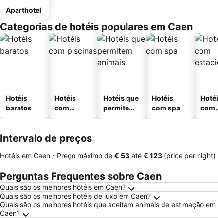
Aparthotel
Categorias de hotéis populares em Caen
Hotéis
Hotéis
Hotéis que
Hotéis
Hoté
baratos
com
permitem
com spa
com
piscinas
animais
esta
ment
Intervalo de preços
Hotéis em Caen -
Preço máximo
de
‎€ 53
até
‎€ 123
(price per night)
Perguntas Frequentes sobre Caen
Quais são os melhores hotéis em Caen?
Quais são os melhores hotéis de luxo em Caen?
Quais são os melhores hotéis que aceitam animais de estimação em
Caen?