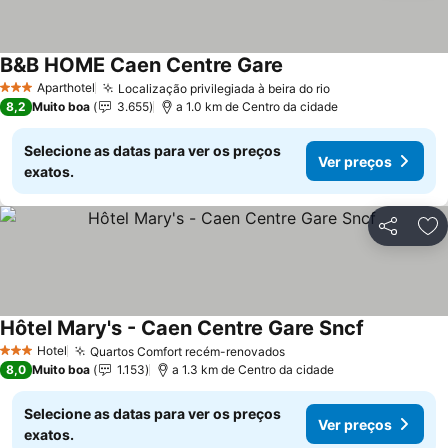
B&B HOME Caen Centre Gare
Ver preços
Aparthotel
Localização privilegiada à beira do rio
Ver preços
3 Estrelas
8,2
Muito boa
3.655
a 1.0 km de Centro da cidade
Selecione as datas para ver os preços
Ver preços
exatos.
Partilhar
Ad
Hôtel Mary's - Caen Centre Gare Sncf
Ver preços
Hotel
Quartos Comfort recém-renovados
Ver preços
3 Estrelas
8,0
Muito boa
1.153
a 1.3 km de Centro da cidade
Selecione as datas para ver os preços
Ver preços
exatos.