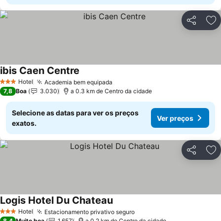
Partilhar
Ad
ibis Caen Centre
Ver preços
Hotel
Academia bem equipada
Ver preços
3 Estrelas
7,8
Boa
3.030
a 0.3 km de Centro da cidade
Selecione as datas para ver os preços
Ver preços
exatos.
Partilhar
Ad
Logis Hotel Du Chateau
Ver preços
Hotel
Estacionamento privativo seguro
Ver preços
3 Estrelas
8,4
Muito boa
1.657
a 0.2 km de Centro da cidade