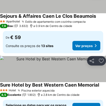
Sejours & Affaires Caen Le Clos Beaumois
Ver p
Aparthotel
Estilo de apartamento com cozinha compacta
Ver preços
2 Estrelas
7,9
Boa
3.632
a 0.9 km de Centro da cidade
€ 59
De
Consulte os preços de
13 sites
Ver preços
Partilhar
Ad
Sure Hotel by Best Western Caen Memorial
Ver
Hotel
Piscina exterior aquecida
Ver preços
3 Estrelas
8,5
Excelente
1.902
a 2.8 km de Centro da cidade
Selecione as datas para ver os preços