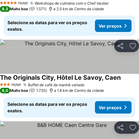
Hotel
Workshops de culinária com o Chef Vautier
Ver preços
5 Estrelas
8,3
Muito boa
1.571
a 2.5 km de Centro da cidade
Selecione as datas para ver os preços
Ver preços
exatos.
Partilhar
Ad
The Originals City, Hôtel Le Savoy, Caen
Ver pre
Hotel
Buffet de café da manhã variado
Ver preços
3 Estrelas
8,0
Muito boa
1.720
a 1.8 km de Centro da cidade
Selecione as datas para ver os preços
Ver preços
exatos.
Partilhar
Ad