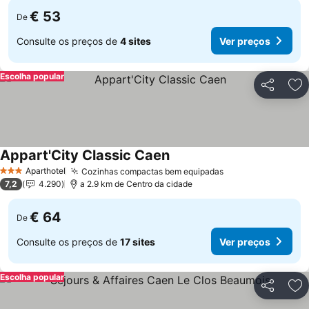
€ 53
De
Consulte os preços de
4 sites
Ver preços
Escolha popular
Partilhar
Ad
Appart'City Classic Caen
Ver preços
Aparthotel
Cozinhas compactas bem equipadas
Ver preços
3 Estrelas
7,2
4.290
a 2.9 km de Centro da cidade
€ 64
De
Consulte os preços de
17 sites
Ver preços
Escolha popular
Partilhar
Ad