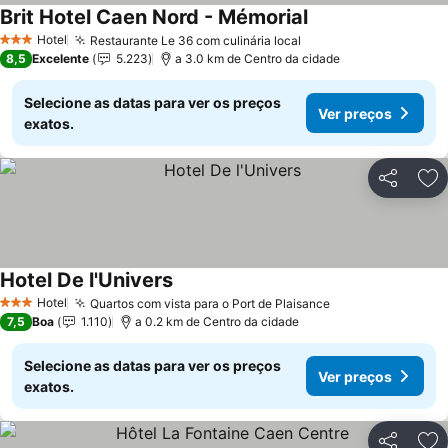
Brit Hotel Caen Nord - Mémorial
Ver preços
Hotel
Restaurante Le 36 com culinária local
Ver preços
3 Estrelas
8,5
Excelente
5.223
a 3.0 km de Centro da cidade
Selecione as datas para ver os preços
Ver preços
exatos.
Partilhar
Ad
Hotel De l'Univers
Ver preços
Hotel
Quartos com vista para o Port de Plaisance
Ver preços
3 Estrelas
7,5
Boa
1.110
a 0.2 km de Centro da cidade
Selecione as datas para ver os preços
Ver preços
exatos.