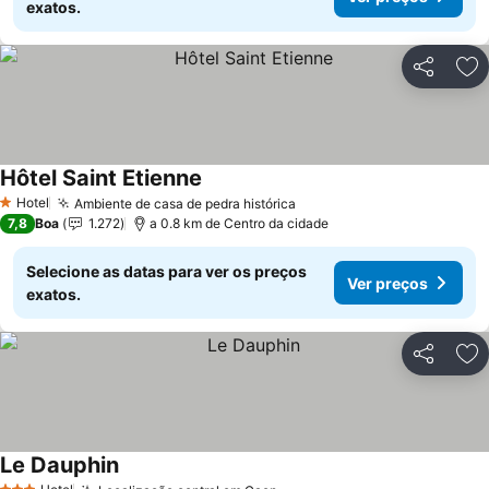
exatos.
Partilhar
Ad
Hôtel Saint Etienne
Ver preços
Hotel
Ambiente de casa de pedra histórica
Ver preços
1 Estrelas
7,8
Boa
1.272
a 0.8 km de Centro da cidade
Selecione as datas para ver os preços
Ver preços
exatos.
Partilhar
Ad
Le Dauphin
Ver preços