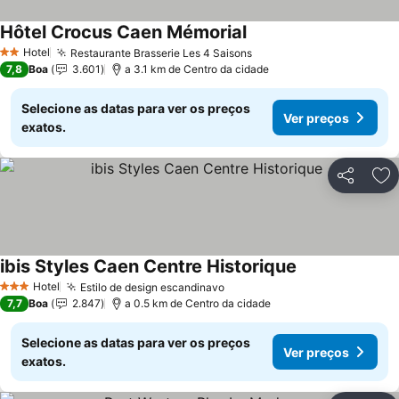
Hôtel Crocus Caen Mémorial
Ver preços
Hotel
Restaurante Brasserie Les 4 Saisons
Ver preços
2 Estrelas
7,8
Boa
3.601
a 3.1 km de Centro da cidade
Selecione as datas para ver os preços
Ver preços
exatos.
Partilhar
Ad
ibis Styles Caen Centre Historique
Ver preços
Hotel
Estilo de design escandinavo
Ver preços
3 Estrelas
7,7
Boa
2.847
a 0.5 km de Centro da cidade
Selecione as datas para ver os preços
Ver preços
exatos.