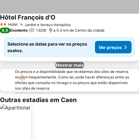
Hôtel François d'O
Ver preços
Hotel
Jardim e terraço tranquilos
Ver preços
2 Estrelas
8,5
Excelente
1.629
a 0.4 km de Centro da cidade
Selecione as datas para ver os preços
Ver preços
exatos.
Mostrar mais
Os preços e a disponibilidade que recebemos dos sites de reserva
mudam frequentemente. Como tal, pode haver diferenças entre as
ofertas que consulta no trivago e os preços que estão disponíveis
nos sites de reserva.
Outras estadias em Caen