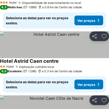
Hotel
Disponibilidade de estacionamento no local
Ver preços
3 Estrelas
8,3
Muito boa
1.689
a 0.8 km de Centro da cidade
Selecione as datas para ver os preços
Ver preços
exatos.
Partilhar
Ad
Hotel Astrid Caen centre
Ver preços
Hotel
Exploração culinária local
Ver preços
2 Estrelas
9,0
Excelente
1.298
a 0.3 km de Centro da cidade
Selecione as datas para ver os preços
Ver preços
exatos.
Partilhar
Ad