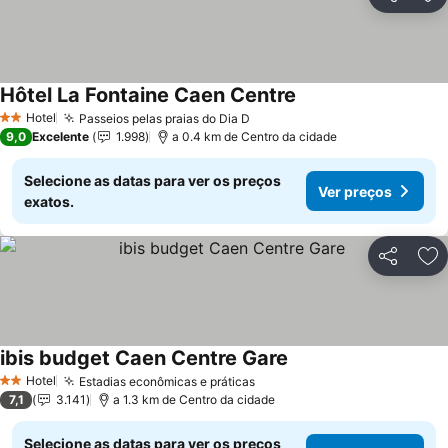
Partilhar
Ad
Hôtel La Fontaine Caen Centre
Ver preços
Hotel
Passeios pelas praias do Dia D
Ver preços
2 Estrelas
9,0
Excelente
1.998
a 0.4 km de Centro da cidade
Selecione as datas para ver os preços
Ver preços
exatos.
Partilhar
Ad
ibis budget Caen Centre Gare
Ver preços
Hotel
Estadias econômicas e práticas
Ver preços
2 Estrelas
7,1
3.141
a 1.3 km de Centro da cidade
Selecione as datas para ver os preços