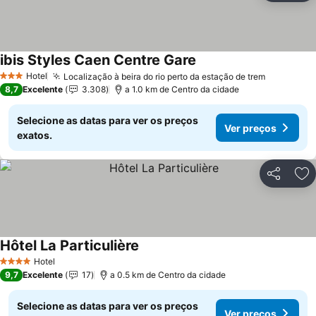
ibis Styles Caen Centre Gare
Ver preços
Hotel
Localização à beira do rio perto da estação de trem
Ver preç
3 Estrelas
8,7
Excelente
3.308
a 1.0 km de Centro da cidade
Selecione as datas para ver os preços
Ver preços
exatos.
Partilhar
Ad
Hôtel La Particulière
Ver preços
Hotel
4 Estrelas
9,7
Excelente
17
a 0.5 km de Centro da cidade
Selecione as datas para ver os preços
Ver preços