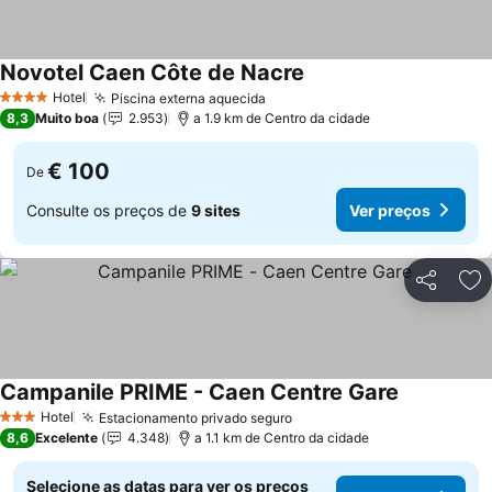
Novotel Caen Côte de Nacre
Ver preços
Hotel
Piscina externa aquecida
Ver preços
4 Estrelas
8,3
Muito boa
2.953
a 1.9 km de Centro da cidade
€ 100
De
Consulte os preços de
9 sites
Ver preços
Partilhar
Ad
Campanile PRIME - Caen Centre Gare
Ver preços
Hotel
Estacionamento privado seguro
Ver preços
3 Estrelas
8,6
Excelente
4.348
a 1.1 km de Centro da cidade
Selecione as datas para ver os preços