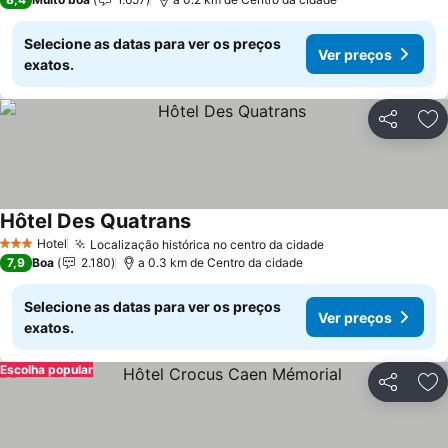
Selecione as datas para ver os preços
Ver preços
exatos.
Partilhar
Ad
Hôtel Des Quatrans
Ver preços
Hotel
Localização histórica no centro da cidade
Ver preços
3 Estrelas
7,9
Boa
2.180
a 0.3 km de Centro da cidade
Selecione as datas para ver os preços
Ver preços
exatos.
Escolha popular
Partilhar
Ad