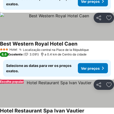
Ver preços
exatos.
Partilhar
Ad
Best Western Royal Hotel Caen
Ver preços
Hotel
Localização central na Place de la République
Ver preços
3 Estrelas
8,6
Excelente
3.091
a 0.4 km de Centro da cidade
Selecione as datas para ver os preços
Ver preços
exatos.
Escolha popular
Partilhar
Ad
Hotel Restaurant Spa Ivan Vautier
Ver preços