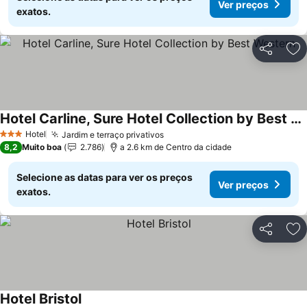
Ver preços
exatos.
Partilhar
Ad
Hotel Carline, Sure Hotel Collection by Best Western
Ver preços
Hotel
Jardim e terraço privativos
Ver preços
3 Estrelas
8,2
Muito boa
2.786
a 2.6 km de Centro da cidade
Selecione as datas para ver os preços
Ver preços
exatos.
Partilhar
Ad
Hotel Bristol
Ver preços