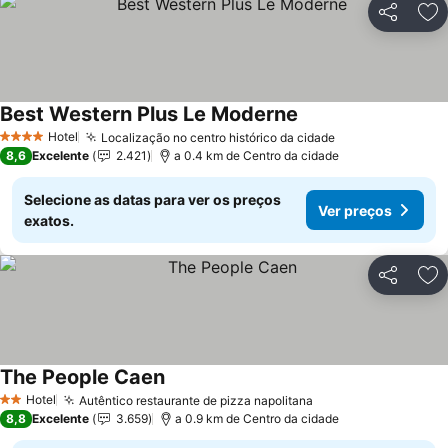
Partilhar
Ad
Best Western Plus Le Moderne
Ver preços
Hotel
Localização no centro histórico da cidade
Ver preços
4 Estrelas
8,6
Excelente
2.421
a 0.4 km de Centro da cidade
Selecione as datas para ver os preços
Ver preços
exatos.
Partilhar
Ad
The People Caen
Ver preços
Hotel
Autêntico restaurante de pizza napolitana
Ver preços
2 Estrelas
8,8
Excelente
3.659
a 0.9 km de Centro da cidade