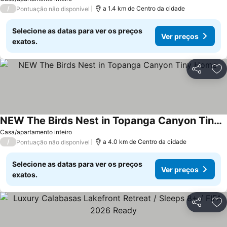
/
a 1.4 km de Centro da cidade
Pontuação não disponível
Selecione as datas para ver os preços
Ver preços
exatos.
Partilhar
Ad
NEW The Birds Nest in Topanga Canyon Tiny Home
Ver preços
Casa/apartamento inteiro
/
a 4.0 km de Centro da cidade
Pontuação não disponível
Selecione as datas para ver os preços
Ver preços
exatos.
Partilhar
Ad