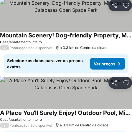
Partilhar
Ad
Mountain Scenery! Dog-friendly Property, Minutes to Calabasas Open Space Park
Ver preços
Casa/apartamento inteiro
/
a 3.3 km de Centro da cidade
Pontuação não disponível
Selecione as datas para ver os preços
Ver preços
exatos.
Partilhar
Ad
A Place You'll Surely Enjoy! Outdoor Pool, Minutes to Calabasas Open Space Park
Ver preços
Casa/apartamento inteiro
/
a 3.3 km de Centro da cidade
Pontuação não disponível