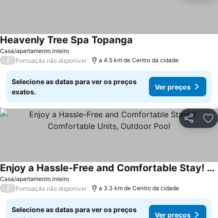
Heavenly Tree Spa Topanga
Ver preços
Casa/apartamento inteiro
/
a 4.5 km de Centro da cidade
Pontuação não disponível
Selecione as datas para ver os preços
Ver preços
exatos.
Partilhar
Ad
Enjoy a Hassle-Free and Comfortable Stay! 2 Comfortable Units, Outdoor Pool
Ver preços
Casa/apartamento inteiro
/
a 3.3 km de Centro da cidade
Pontuação não disponível
Selecione as datas para ver os preços
Ver preços