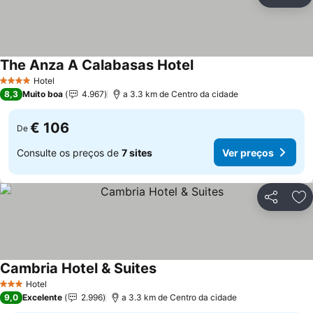
Partilhar
Ad
The Anza A Calabasas Hotel
Ver preços
Hotel
4 Estrelas
8,3
Muito boa
4.967
a 3.3 km de Centro da cidade
€ 106
De
Consulte os preços de
7 sites
Ver preços
Partilhar
Ad
Cambria Hotel & Suites
Ver preços
Hotel
3 Estrelas
9,0
Excelente
2.996
a 3.3 km de Centro da cidade