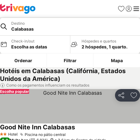
Favoritos
Iniciar
Me
Destino
Calabasas
Check-in/out
Hóspedes e quartos
Escolha as datas
2 hóspedes, 1 quarto.
Ordenar
Filtrar
Mapa
Hotéis em Calabasas (Califórnia, Estados
Unidos da América)
Como os pagamentos influenciam os resultados
Escolha popular
Partilhar
Ad
Good Nite Inn Calabasas
Ver preços
Hotel
Piscina no pátio central
Ver preços
2 Estrelas