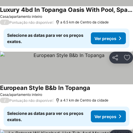
Luxury 4bd In Topanga Oasis With Pool, Spa And Cabana
Ver preços
Casa/apartamento inteiro
/
a 6.5 km de Centro da cidade
Pontuação não disponível
Selecione as datas para ver os preços
Ver preços
exatos.
Partilhar
Ad
European Style B&b In Topanga
Ver preços
Casa/apartamento inteiro
/
a 4.1 km de Centro da cidade
Pontuação não disponível
Selecione as datas para ver os preços
Ver preços
exatos.