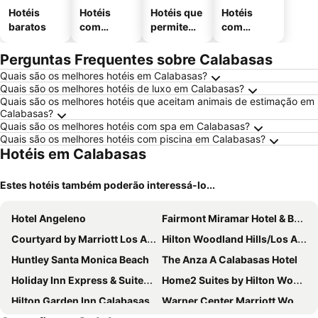
Hotéis
Hotéis
Hotéis que
Hotéis
baratos
com
permitem
com
piscinas
animais
estaciona
mento
Perguntas Frequentes sobre Calabasas
Quais são os melhores hotéis em Calabasas?
Quais são os melhores hotéis de luxo em Calabasas?
Quais são os melhores hotéis que aceitam animais de estimação em
Calabasas?
Quais são os melhores hotéis com spa em Calabasas?
Quais são os melhores hotéis com piscina em Calabasas?
Hotéis em Calabasas
Estes hotéis também poderão interessá-lo...
Hotel Angeleno
Fairmont Miramar Hotel & Bungalows
Courtyard by Marriott Los Angeles Woodland Hills
Hilton Woodland Hills/Los Angeles
Huntley Santa Monica Beach
The Anza A Calabasas Hotel
Holiday Inn Express & Suites Woodland Hills by IHG
Home2 Suites by Hilton Woodland Hills Los Angeles
Hilton Garden Inn Calabasas
Warner Center Marriott Woodland Hills