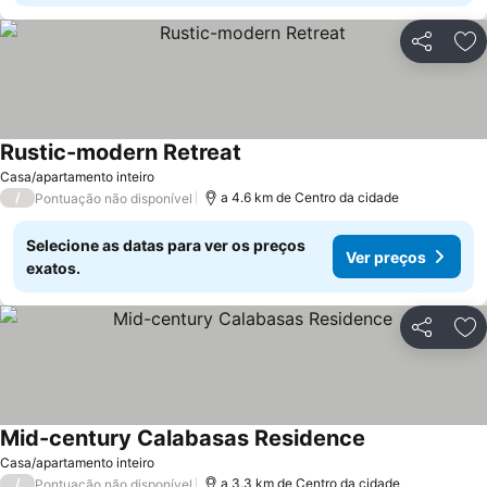
Partilhar
Ad
Rustic-modern Retreat
Ver preços
Casa/apartamento inteiro
/
a 4.6 km de Centro da cidade
Pontuação não disponível
Selecione as datas para ver os preços
Ver preços
exatos.
Partilhar
Ad
Mid-century Calabasas Residence
Ver preços
Casa/apartamento inteiro
/
a 3.3 km de Centro da cidade
Pontuação não disponível