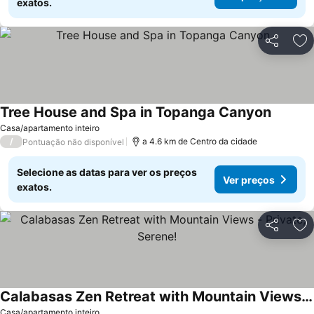
exatos.
Partilhar
Ad
Tree House and Spa in Topanga Canyon
Ver pre
Casa/apartamento inteiro
/
a 4.6 km de Centro da cidade
Pontuação não disponível
Selecione as datas para ver os preços
Ver preços
exatos.
Partilhar
Ad
Calabasas Zen Retreat with Mountain Views - Private, Serene!
Ver preços
Casa/apartamento inteiro