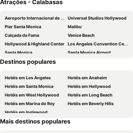
Atrações - Calabasas
Homewood Suites by Hilton Agoura Hills
The Surfrider Malibu
Hyatt Regency Westlake
The Sherman
Aeroporto Internacional de Los Angeles
Universal Studios Hollywood
The Sojourn Los Angeles - Sherman Oaks
Best Western Plus Carriage Inn
Pier Santa Monica
Malibu
Malibu Country Inn
Oceana Santa Monica, LXR Hotels & Resorts
Calçada da Fama
Venice Beach
Cal Mar Hotel Suites
Grand Vista Hotel
Hollywood & Highland Center
Los Angeles Convention Center
Santa Monica
Santa Monica Airport
Destinos populares
Beverly Center
Rodeo Drive
The Original Farmers Market
Dolby Theater ex Kodak Theater
Hotéis em Los Angeles
Hotéis em Anaheim
Angels Flight
Los Angeles County Museum of Art
Hotéis em Santa Monica
Hotéis em Hollywood
Walt Disney Concert Hall
Union Station Los Angeles
Hotéis em West Hollywood
Hotéis em Long Beach
Westwood Village Memorial Park Cemetery
Sunset Strip
Hotéis em Marina do Rey
Hotéis em Beverly Hills
Pier
The Getty Center Los Angeles
Hotéis em Inglewood
Van Nuys Airport
3rd Street Promenade
Mais destinos populares
The Ronald Reagan Presidential Library
Park rozrywki Pacyfik
Santa Monica Pier Aquarium
IAPH WORLD PORTS CONFERENCE