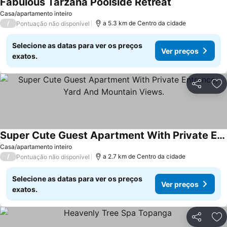
Fabulous Tarzana Poolside Retreat
Ver preços
Casa/apartamento inteiro
/
a 5.3 km de Centro da cidade
Pontuação não disponível
Selecione as datas para ver os preços
Ver preços
exatos.
Partilhar
Ad
Super Cute Guest Apartment With Private Entrance, Yard And Mountain Views.
Ver preços
Casa/apartamento inteiro
/
a 2.7 km de Centro da cidade
Pontuação não disponível
Selecione as datas para ver os preços
Ver preços
exatos.
Partilhar
Ad