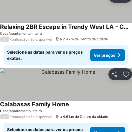
Relaxing 2BR Escape in Trendy West LA - CM-CAL
Ver preços
Casa/apartamento inteiro
/
a 2.9 km de Centro da cidade
Pontuação não disponível
Selecione as datas para ver os preços
Ver preços
exatos.
Partilhar
Ad
Calabasas Family Home
Ver preços
Casa/apartamento inteiro
/
a 4.6 km de Centro da cidade
Pontuação não disponível
Selecione as datas para ver os preços