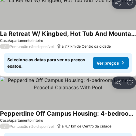
Partilhar
Ad
La Retreat W/ Kingbed, Hot Tub And Mountain Views!
Ver preços
Casa/apartamento inteiro
/
a 7.7 km de Centro da cidade
Pontuação não disponível
Selecione as datas para ver os preços
Ver preços
exatos.
Partilhar
Ad
Pepperdine Off Campus Housing: 4-bedroom Home In Peaceful Calabasas With Pool
Ver preços
Casa/apartamento inteiro
/
a 4.7 km de Centro da cidade
Pontuação não disponível