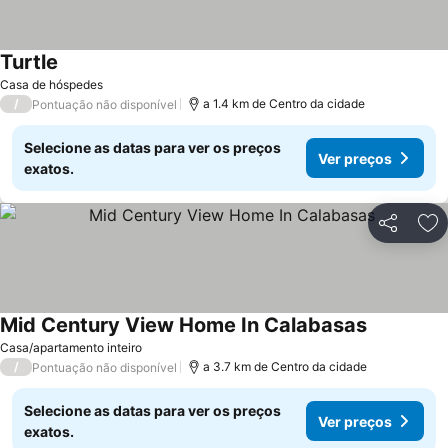
Turtle
Ver preços
Casa de hóspedes
/
a 1.4 km de Centro da cidade
Pontuação não disponível
Selecione as datas para ver os preços
Ver preços
exatos.
Partilhar
Ad
Mid Century View Home In Calabasas
Ver preços
Casa/apartamento inteiro
/
a 3.7 km de Centro da cidade
Pontuação não disponível
Selecione as datas para ver os preços
Ver preços
exatos.