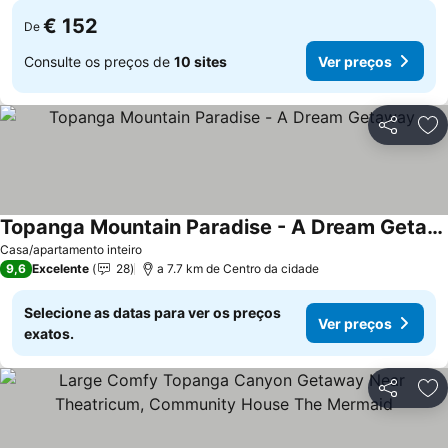
€ 152
De
Consulte os preços de
10 sites
Ver preços
Partilhar
Ad
Topanga Mountain Paradise - A Dream Getaway
Ver preços
Casa/apartamento inteiro
9,6
Excelente
28
a 7.7 km de Centro da cidade
Selecione as datas para ver os preços
Ver preços
exatos.
Partilhar
Ad