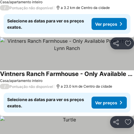
Casa/apartamento inteiro
/
a 3.2 km de Centro da cidade
Pontuação não disponível
Selecione as datas para ver os preços
Ver preços
exatos.
Partilhar
Ad
Vintners Ranch Farmhouse - Only Available Property In Lynn Ranch
Ver preços
Casa/apartamento inteiro
/
a 23.0 km de Centro da cidade
Pontuação não disponível
Selecione as datas para ver os preços
Ver preços
exatos.
Partilhar
Ad