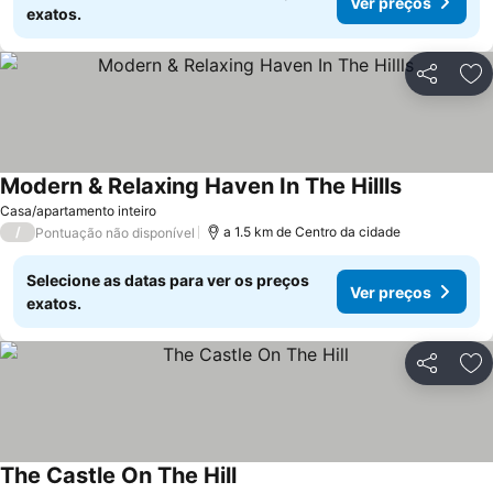
Ver preços
exatos.
Partilhar
Ad
Modern & Relaxing Haven In The Hillls
Ver preços
Casa/apartamento inteiro
/
a 1.5 km de Centro da cidade
Pontuação não disponível
Selecione as datas para ver os preços
Ver preços
exatos.
Partilhar
Ad
The Castle On The Hill
Ver preços