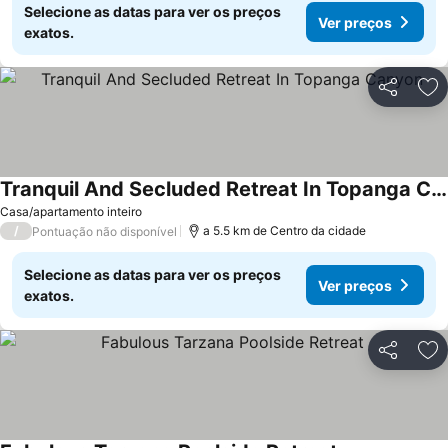
Selecione as datas para ver os preços
Ver preços
exatos.
Partilhar
Ad
Tranquil And Secluded Retreat In Topanga Canyon
Ver preços
Casa/apartamento inteiro
/
a 5.5 km de Centro da cidade
Pontuação não disponível
Selecione as datas para ver os preços
Ver preços
exatos.
Partilhar
Ad