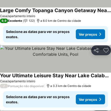
Large Comfy Topanga Canyon Getaway Near Theatricum, Community House The Mermaid
Ver preços
Casa/apartamento inteiro
9,9
Excelente
122
a 8.0 km de Centro da cidade
Selecione as datas para ver os preços
Ver preços
exatos.
Partilhar
Ad
Your Ultimate Leisure Stay Near Lake Calabasas Park! 2 Comfortable Units, Pool
Ver preços
Casa/apartamento inteiro
/
a 3.3 km de Centro da cidade
Pontuação não disponível
Selecione as datas para ver os preços
Ver preços
exatos.