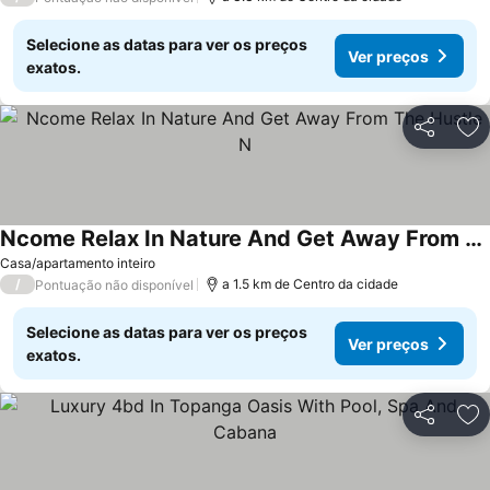
Selecione as datas para ver os preços
Ver preços
exatos.
Partilhar
Ad
Ncome Relax In Nature And Get Away From The Hustle N
Ver preços
Casa/apartamento inteiro
/
a 1.5 km de Centro da cidade
Pontuação não disponível
Selecione as datas para ver os preços
Ver preços
exatos.
Partilhar
Ad