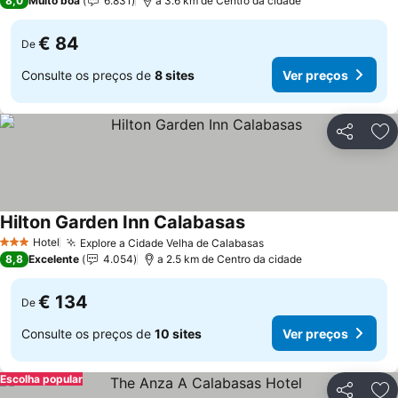
8,0
Muito boa
6.831
a 3.6 km de Centro da cidade
€ 84
De
Consulte os preços de
8 sites
Ver preços
Partilhar
Ad
Hilton Garden Inn Calabasas
Ver preços
Hotel
Explore a Cidade Velha de Calabasas
Ver preços
3 Estrelas
8,8
Excelente
4.054
a 2.5 km de Centro da cidade
€ 134
De
Consulte os preços de
10 sites
Ver preços
Escolha popular