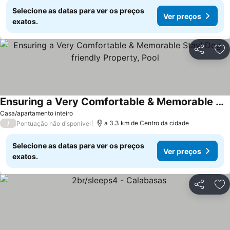
Selecione as datas para ver os preços
Ver preços
exatos.
Partilhar
Ad
Ensuring a Very Comfortable & Memorable Stay! Dog-friendly Property, Pool
Ver preços
Casa/apartamento inteiro
/
a 3.3 km de Centro da cidade
Pontuação não disponível
Selecione as datas para ver os preços
Ver preços
exatos.
Partilhar
Ad