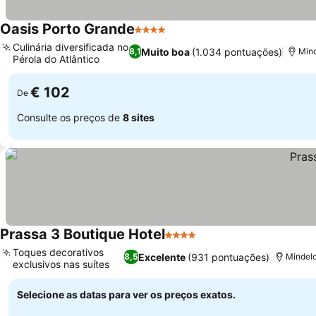
Oasis Porto Grande
4 Estrelas
Ver preços
Culinária diversificada no
Muito boa
(1.034 pontuações)
8,1
Mind
Pérola do Atlântico
Ver preços
€ 102
De
Consulte os preços de
8 sites
Prassa 3 Boutique Hotel
4 Estrelas
Ver preços
Toques decorativos
Excelente
(931 pontuações)
8,5
Mindelo
exclusivos nas suítes
Ver preços
Selecione as datas para ver os preços exatos.