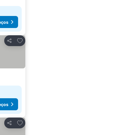
eços
Adicionar aos favoritos
Partilhar
eços
Adicionar aos favoritos
Partilhar