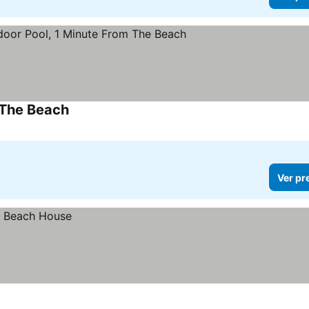
 The Beach
Ver preços
Ver pr