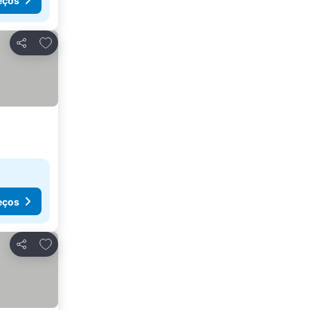
eços
Adicionar aos favoritos
Partilhar
eços
Adicionar aos favoritos
Partilhar