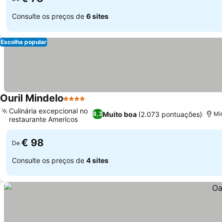
Consulte os preços de
6 sites
Escolha popular
Ouril Mindelo
4 Estrelas
Ver preços
Culinária excepcional no
Muito boa
(2.073 pontuações)
8,3
Mi
restaurante Americos
Ver preços
€ 98
De
Consulte os preços de
4 sites