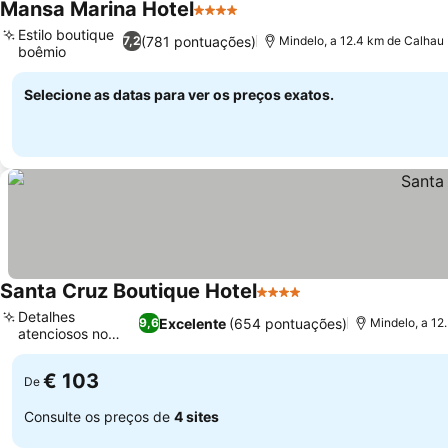
Mansa Marina Hotel
4 Estrelas
Ver preços
Estilo boutique
(781 pontuações)
7,2
Mindelo, a 12.4 km de Calhau
boêmio
Ver preços
Selecione as datas para ver os preços exatos.
Santa Cruz Boutique Hotel
4 Estrelas
Ver preços
Detalhes
Excelente
(654 pontuações)
9,6
Mindelo, a 12
atenciosos no
Ver preços
quarto
€ 103
De
Consulte os preços de
4 sites