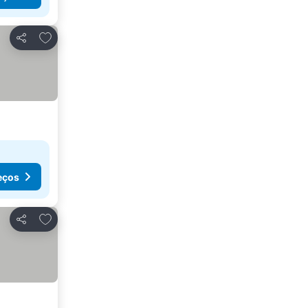
Adicionar aos favoritos
Partilhar
eços
Adicionar aos favoritos
Partilhar