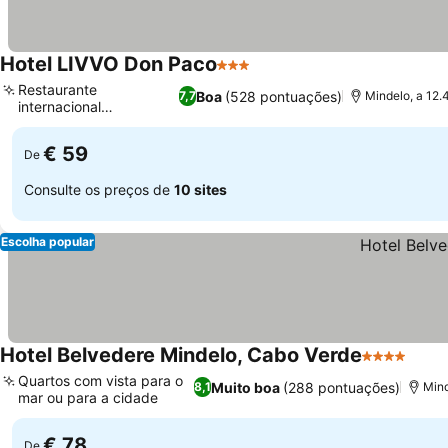
Hotel LIVVO Don Paco
3 Estrelas
Ver preços
Restaurante
Boa
(528 pontuações)
7,7
Mindelo, a 12.
internacional
Ver preços
descontraído
€ 59
De
Consulte os preços de
10 sites
Escolha popular
Hotel Belvedere Mindelo, Cabo Verde
4 Estrelas
Ver 
Quartos com vista para o
Muito boa
(288 pontuações)
8,1
Mind
mar ou para a cidade
Ver preços
€ 78
De