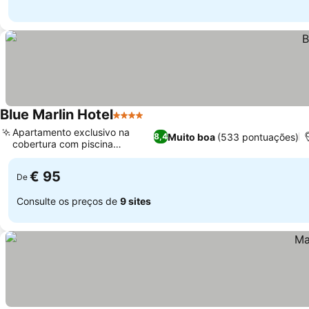
Blue Marlin Hotel
4 Estrelas
Ver preços
Apartamento exclusivo na
Muito boa
(533 pontuações)
8,4
cobertura com piscina
Ver preços
privativa
€ 95
De
Consulte os preços de
9 sites