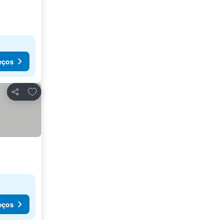
eços
Adicionar aos favoritos
Partilhar
eços