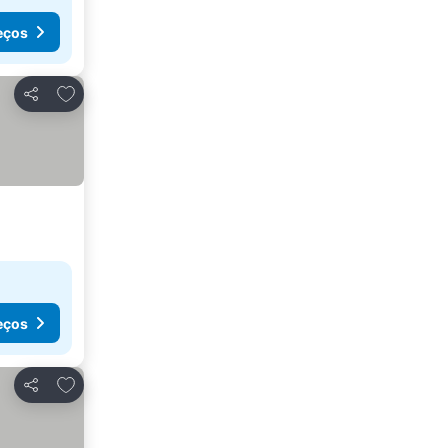
eços
Adicionar aos favoritos
Partilhar
eços
Adicionar aos favoritos
Partilhar