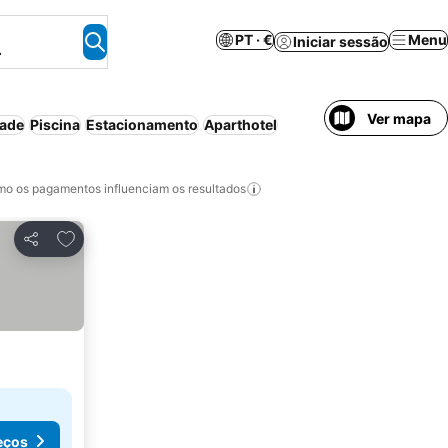
PT · €
Menu
Iniciar sessão
.
Ver mapa
dade
Piscina
Estacionamento
Aparthotel
o os pagamentos influenciam os resultados
Adicionar aos favoritos
Partilhar
eços