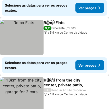
Selecione as datas para ver os preços
Ver preços
exatos.
Roma Flats
Partilhar
Adicionar aos favoritos
9,2
Excelente
52
a 5.9 km de Centro da cidade
Selecione as datas para ver os preços
Ver preços
exatos.
1.8km from the city
Partilhar
Adicionar aos favoritos
center, private patio,
garage for 2 cars.
/
Pontuação não disponível
a 2.8 km de Centro da cidade