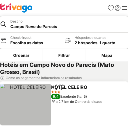
Favoritos
Iniciar
Me
Destino
Campo Novo do Parecis
Check-in/out
Hóspedes e quartos
Escolha as datas
2 hóspedes, 1 quarto.
Ordenar
Filtrar
Mapa
Hotéis em Campo Novo do Parecis (Mato
Grosso, Brasil)
Como os pagamentos influenciam os resultados
HOTEL CELEIRO
Partilhar
Adicionar aos favoritos
3 Estrelas
9,4
Excelente
5
a 2.7 km de Centro da cidade