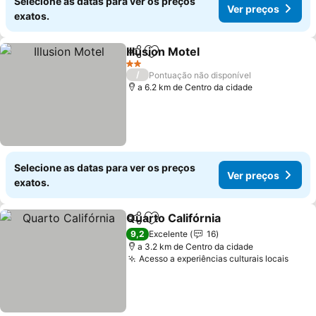
Selecione as datas para ver os preços
Ver preços
exatos.
Illusion Motel
Partilhar
Adicionar aos favoritos
2 Estrelas
/
Pontuação não disponível
a 6.2 km de Centro da cidade
Selecione as datas para ver os preços
Ver preços
exatos.
Quarto Califórnia
Partilhar
Adicionar aos favoritos
9,2
Excelente
16
a 3.2 km de Centro da cidade
Acesso a experiências culturais locais