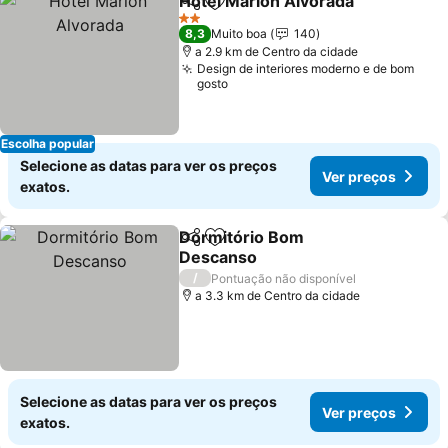
Hotel Marion Alvorada
Partilhar
Adicionar aos favoritos
2 Estrelas
8,3
Muito boa
140
a 2.9 km de Centro da cidade
Design de interiores moderno e de bom
gosto
Escolha popular
Selecione as datas para ver os preços
Ver preços
exatos.
Dormitório Bom
Partilhar
Adicionar aos favoritos
Descanso
/
Pontuação não disponível
a 3.3 km de Centro da cidade
Selecione as datas para ver os preços
Ver preços
exatos.