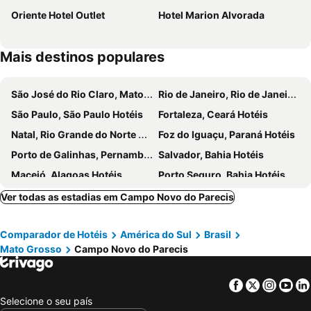
Oriente Hotel Outlet
Hotel Marion Alvorada
Mais destinos populares
São José do Rio Claro, Mato Grosso Hotéis
Rio de Janeiro, Rio de Janeiro Hotéis
São Paulo, São Paulo Hotéis
Fortaleza, Ceará Hotéis
Natal, Rio Grande do Norte Hotéis
Foz do Iguaçu, Paraná Hotéis
Porto de Galinhas, Pernambuco Hotéis
Salvador, Bahia Hotéis
Maceió, Alagoas Hotéis
Porto Seguro, Bahia Hotéis
Ver todas as estadias em Campo Novo do Parecis
Comparador de Hotéis
América do Sul
Brasil
Mato Grosso
Campo Novo do Parecis
Facebook
Twitter
Insta
Yo
Selecione o seu país