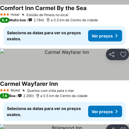
Comfort Inn Carmel By the Sea
Hotel
Estúdio de fitness no local
3 Estrelas
8,4
Muito boa
2.784
a 0.5 km de Centro da cidade
Selecione as datas para ver os preços
Ver preços
exatos.
Partilhar
Ad
Carmel Wayfarer Inn
Motel
Quartos com vista para o mar
3 Estrelas
7,6
Boa
2.290
a 0.5 km de Centro da cidade
Selecione as datas para ver os preços
Ver preços
exatos.