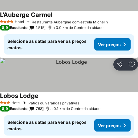
L'Auberge Carmel
Hotel
Restaurante Aubergine com estrela Michelin
4 Estrelas
8,9
Excelente
1.515
a 0.0 km de Centro da cidade
Selecione as datas para ver os preços
Ver preços
exatos.
Partilhar
Ad
Lobos Lodge
Hotel
Pátios ou varandas privativas
3 Estrelas
8,9
Excelente
768
a 0.1 km de Centro da cidade
Selecione as datas para ver os preços
Ver preços
exatos.