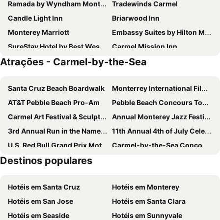
Ramada by Wyndham Monterey
Tradewinds Carmel
Candle Light Inn
Briarwood Inn
Monterey Marriott
Embassy Suites by Hilton Monterey Bay Seaside
SureStay Hotel by Best Western Seaside Monterey
Carmel Mission Inn
Atrações - Carmel-by-the-Sea
La Playa Hotel
Stilwell Hotel
Coachman's Inn, A Four Sisters Inn
Hofsas House Hotel
Santa Cruz Beach Boardwalk
Monterrey International Film Festival
Best Western Carmel's Town House Lodge
Carmel Valley Ranch, in The Unbound Collection by Hyatt
AT&T Pebble Beach Pro-Am
Pebble Beach Concours Tour d'Elegance
Lobos Lodge
Le Petit Pali at 8th Ave
Carmel Art Festival & Sculpture in the Park
Annual Monterey Jazz Festival
Svendsgaard's Inn
Colton Inn
3rd Annual Run in the Name of Love
11th Annual 4th of July Celebration
Hilton Garden Inn Monterey
Hotel Pacific
U.S. Red Bull Grand Prix Motorcycle Races
Carmel-by-the-Sea Concours on the Avenue
Monterey Bay Lodge
Victorian Inn
Destinos populares
Breakfast with the Bunny
Sea Otter Classic
Travelodge by Wyndham Monterey Bay
Monterey Fairgrounds Inn
Fisherman's Wharf
San Carlos Borromeo de Carmelo Mission
Scottish Fairway Inn
InterContinental the Clement Monterey by IHG
Hotéis em Santa Cruz
Hotéis em Monterey
Monterrey Flamenco Festival
Monterey Regional Airport
Hotéis em San Jose
Hotéis em Santa Clara
Hazlo Tu Monterrey
17-Miles-Scenic-Drive
Hotéis em Seaside
Hotéis em Sunnyvale