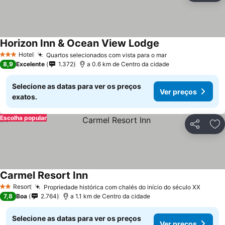
Horizon Inn & Ocean View Lodge
Hotel
Quartos selecionados com vista para o mar
3 Estrelas
8,9
Excelente
1.372
a 0.6 km de Centro da cidade
Selecione as datas para ver os preços
Ver preços
exatos.
Escolha popular
Partilhar
Ad
Carmel Resort Inn
Resort
Propriedade histórica com chalés do início do século XX
2 Estrelas
7,8
Boa
2.764
a 1.1 km de Centro da cidade
Selecione as datas para ver os preços
Ver preços