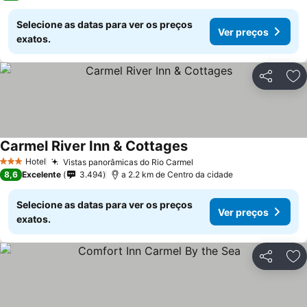
Selecione as datas para ver os preços
Ver preços
exatos.
Partilhar
Ad
Carmel River Inn & Cottages
Hotel
Vistas panorâmicas do Rio Carmel
3 Estrelas
8,6
Excelente
3.494
a 2.2 km de Centro da cidade
Selecione as datas para ver os preços
Ver preços
exatos.
Partilhar
Ad