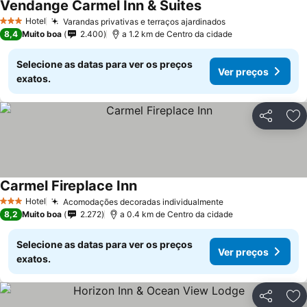
Vendange Carmel Inn & Suites
Hotel
Varandas privativas e terraços ajardinados
3 Estrelas
8,4
Muito boa
2.400
a 1.2 km de Centro da cidade
Selecione as datas para ver os preços
Ver preços
exatos.
Partilhar
Ad
Carmel Fireplace Inn
Hotel
Acomodações decoradas individualmente
3 Estrelas
8,2
Muito boa
2.272
a 0.4 km de Centro da cidade
Selecione as datas para ver os preços
Ver preços
exatos.
Partilhar
Ad