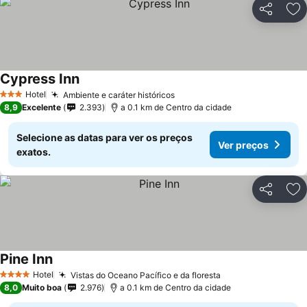
Partilhar
Ad
Cypress Inn
Hotel
Ambiente e caráter históricos
3 Estrelas
8,9
Excelente
2.393
a 0.1 km de Centro da cidade
Selecione as datas para ver os preços
Ver preços
exatos.
Partilhar
Ad
Pine Inn
Hotel
Vistas do Oceano Pacífico e da floresta
4 Estrelas
8,0
Muito boa
2.976
a 0.1 km de Centro da cidade