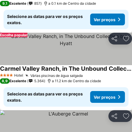
9,1
Excelente
857
a 0.1 km de Centro da cidade
Selecione as datas para ver os preços
Ver preços
exatos.
Escolha popular
Partilhar
Ad
Carmel Valley Ranch, in The Unbound Collection by Hyatt
Hotel
Várias piscinas de água salgada
4 Estrelas
8,9
Excelente
5.364
a 11.2 km de Centro da cidade
Selecione as datas para ver os preços
Ver preços
exatos.
Partilhar
Ad