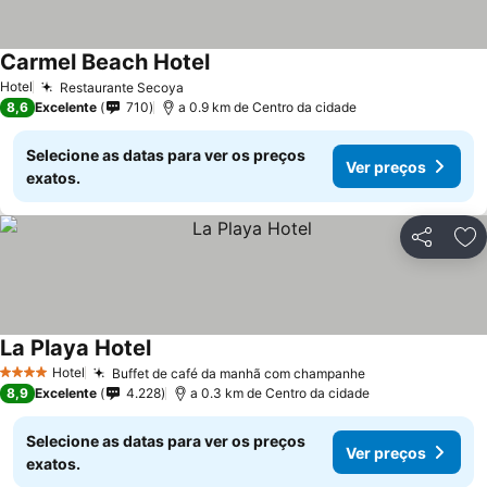
Carmel Beach Hotel
Hotel
Restaurante Secoya
8,6
Excelente
710
a 0.9 km de Centro da cidade
Selecione as datas para ver os preços
Ver preços
exatos.
Partilhar
Ad
La Playa Hotel
Hotel
Buffet de café da manhã com champanhe
4 Estrelas
8,9
Excelente
4.228
a 0.3 km de Centro da cidade
Selecione as datas para ver os preços
Ver preços
exatos.