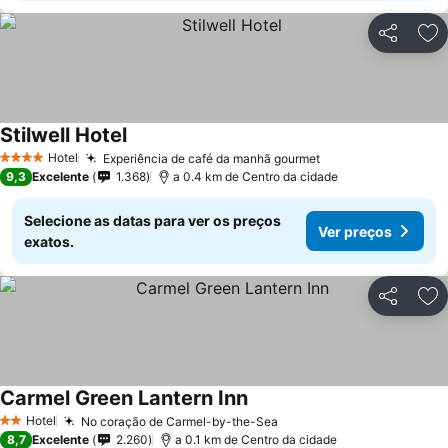
Partilhar
Ad
Stilwell Hotel
Hotel
Experiência de café da manhã gourmet
4 Estrelas
9,3
Excelente
1.368
a 0.4 km de Centro da cidade
Selecione as datas para ver os preços
Ver preços
exatos.
Partilhar
Ad
Carmel Green Lantern Inn
Hotel
No coração de Carmel-by-the-Sea
2 Estrelas
8,7
Excelente
2.260
a 0.1 km de Centro da cidade