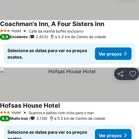
Coachman's Inn, A Four Sisters Inn
Hotel
Café da manhã buffet exclusivo
3 Estrelas
8,9
Excelente
2.403
a 0.3 km de Centro da cidade
Selecione as datas para ver os preços
Ver preços
exatos.
Partilhar
Ad
Hofsas House Hotel
Hotel
Quartos e pátios com vista para o mar
3 Estrelas
8,4
Muito boa
3.136
a 0.5 km de Centro da cidade
Selecione as datas para ver os preços
Ver preços
exatos.