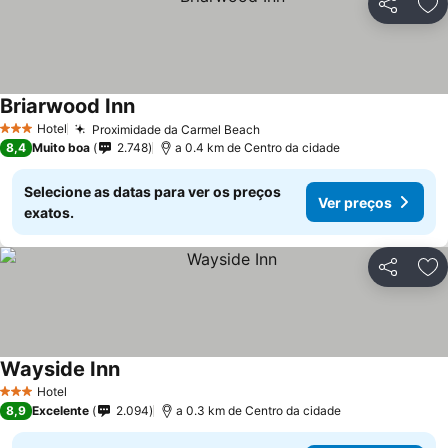
Partilhar
Ad
Briarwood Inn
Hotel
Proximidade da Carmel Beach
3 Estrelas
8,4
Muito boa
2.748
a 0.4 km de Centro da cidade
Selecione as datas para ver os preços
Ver preços
exatos.
Partilhar
Ad
Wayside Inn
Hotel
3 Estrelas
8,9
Excelente
2.094
a 0.3 km de Centro da cidade