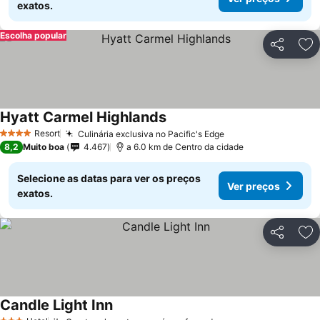
exatos.
Escolha popular
Partilhar
Ad
Hyatt Carmel Highlands
Resort
Culinária exclusiva no Pacific's Edge
4 Estrelas
8,2
Muito boa
4.467
a 6.0 km de Centro da cidade
Selecione as datas para ver os preços
Ver preços
exatos.
Partilhar
Ad
Candle Light Inn