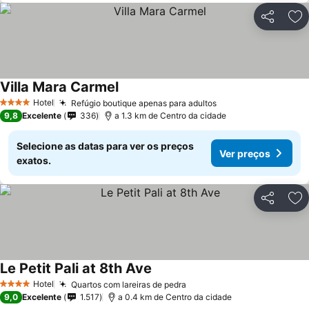
Partilhar
Ad
Villa Mara Carmel
Hotel
Refúgio boutique apenas para adultos
4 Estrelas
9,8
Excelente
336
a 1.3 km de Centro da cidade
Selecione as datas para ver os preços
Ver preços
exatos.
Partilhar
Ad
Le Petit Pali at 8th Ave
Hotel
Quartos com lareiras de pedra
4 Estrelas
9,0
Excelente
1.517
a 0.4 km de Centro da cidade