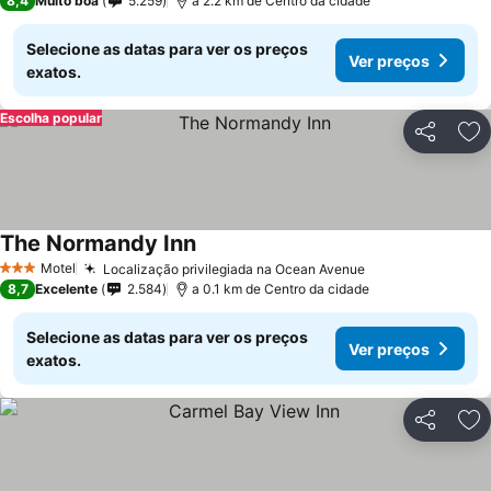
8,4
Muito boa
5.259
a 2.2 km de Centro da cidade
Selecione as datas para ver os preços
Ver preços
exatos.
Escolha popular
Partilhar
Ad
The Normandy Inn
Motel
Localização privilegiada na Ocean Avenue
3 Estrelas
8,7
Excelente
2.584
a 0.1 km de Centro da cidade
Selecione as datas para ver os preços
Ver preços
exatos.
Partilhar
Ad