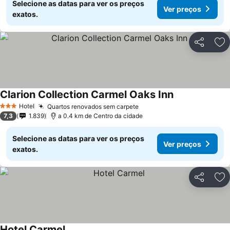
Selecione as datas para ver os preços
Ver preços
exatos.
Partilhar
Ad
Clarion Collection Carmel Oaks Inn
Hotel
Quartos renovados sem carpete
3 Estrelas
7,3
1.839
a 0.4 km de Centro da cidade
Selecione as datas para ver os preços
Ver preços
exatos.
Partilhar
Ad
Hotel Carmel