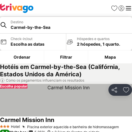
Favoritos
Iniciar
Me
Destino
Carmel-by-the-Sea
Check-in/out
Hóspedes e quartos
Escolha as datas
2 hóspedes, 1 quarto.
Ordenar
Filtrar
Mapa
Hotéis em Carmel-by-the-Sea (Califórnia,
Estados Unidos da América)
Como os pagamentos influenciam os resultados
Escolha popular
Partilhar
Ad
Carmel Mission Inn
Hotel
Piscina exterior aquecida e banheira de hidromassagem
3 Estrelas