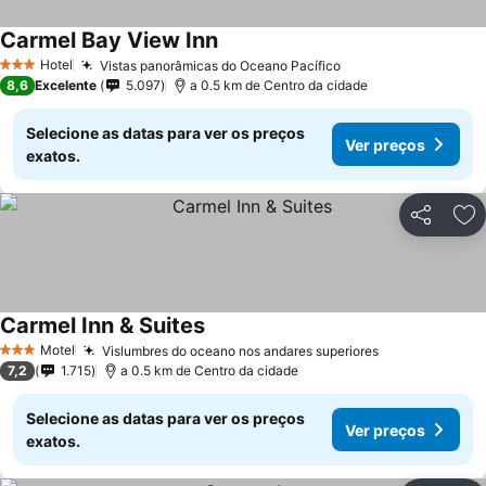
Carmel Bay View Inn
Hotel
Vistas panorâmicas do Oceano Pacífico
3 Estrelas
8,6
Excelente
5.097
a 0.5 km de Centro da cidade
Selecione as datas para ver os preços
Ver preços
exatos.
Partilhar
Ad
Carmel Inn & Suites
Motel
Vislumbres do oceano nos andares superiores
3 Estrelas
7,2
1.715
a 0.5 km de Centro da cidade
Selecione as datas para ver os preços
Ver preços
exatos.