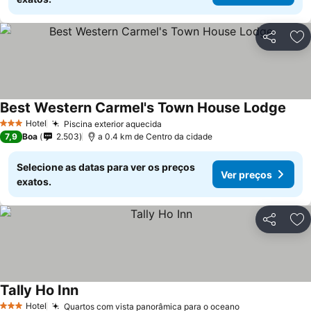
Partilhar
Ad
Best Western Carmel's Town House Lodge
Hotel
Piscina exterior aquecida
3 Estrelas
7,9
Boa
2.503
a 0.4 km de Centro da cidade
Selecione as datas para ver os preços
Ver preços
exatos.
Partilhar
Ad
Tally Ho Inn
Hotel
Quartos com vista panorâmica para o oceano
3 Estrelas