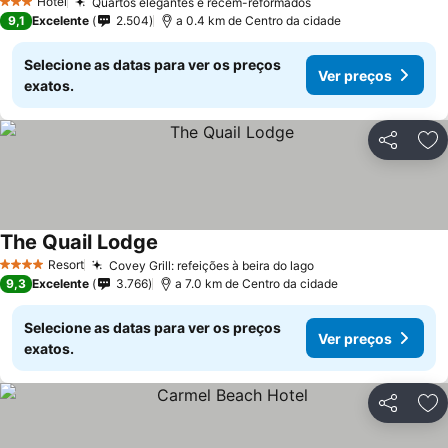
Hotel
Quartos elegantes e recém-reformados
3 Estrelas
9,1
Excelente
2.504
a 0.4 km de Centro da cidade
Selecione as datas para ver os preços
Ver preços
exatos.
Partilhar
Ad
The Quail Lodge
Resort
Covey Grill: refeições à beira do lago
4 Estrelas
9,3
Excelente
3.766
a 7.0 km de Centro da cidade
Selecione as datas para ver os preços
Ver preços
exatos.
Partilhar
Ad