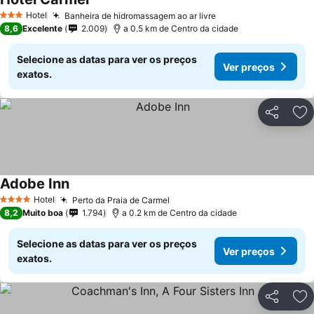
Hotel
Banheira de hidromassagem ao ar livre
3 Estrelas
8,6
Excelente
2.009
a 0.5 km de Centro da cidade
Selecione as datas para ver os preços
Ver preços
exatos.
Partilhar
Ad
Adobe Inn
Hotel
Perto da Praia de Carmel
4 Estrelas
8,2
Muito boa
1.794
a 0.2 km de Centro da cidade
Selecione as datas para ver os preços
Ver preços
exatos.
Partilhar
Ad