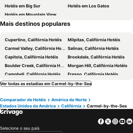
Hotéis em Big Sur
Hotéis em Los Gatos
Hotéis em Mountain View
Mais destinos populares
Cupertino, Califórnia Hotéis
Milpitas, Califórnia Hotéis
Carmel Valley, Califórnia Hotéis
Salinas, Califórnia Hotéis
Capitola, Califórnia Hotéis
Brookdale, Califórnia Hotéis
Boulder Creek, Califórnia Hotéis
Morgan Hill, Califórnia Hotéis
Campbell, Califórnia Hotéis
Fresno, Califórnia Hotéis
Los Banos, Califórnia Hotéis
Madera, Califórnia Hotéis
Ver todas as estadias em Carmel-by-the-Sea
Turlock, Califórnia Hotéis
Nova Iorque, Nova York Hotéis
Comparador de Hotéis
América do Norte
Miami Beach, Flórida Hotéis
Orlando, Flórida Hotéis
Estados Unidos da América
Califórnia
Carmel-by-the-Sea
Miami, Flórida Hotéis
Las Vegas, Nevada Hotéis
Los Angeles, Califórnia Hotéis
Chicago, Ilinóis Hotéis
Facebook
Twitter
Insta
Yo
Lake Buena Vista, Flórida Hotéis
Boston, Massachusetts Hotéis
Selecione o seu país