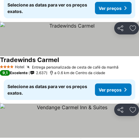
Selecione as datas para ver os preços
Ver preços
exatos.
Partilhar
Ad
Tradewinds Carmel
Hotel
Entrega personalizada de cesta de café da manhã
4 Estrelas
9,1
Excelente
2.637
a 0.6 km de Centro da cidade
Selecione as datas para ver os preços
Ver preços
exatos.
Partilhar
Ad