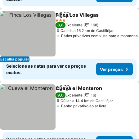
Finca Los Villegas
Partilhar
Adicionar aos favoritos
3 Estrelas
8,8
Excelente
168
Castril, a 16.2 km de Castilléjar
Pátios privativos com vista para a montanha
Escolha popular
Selecione as datas para ver os preços
Ver preços
exatos.
Cueva el Monteron
Partilhar
Adicionar aos favoritos
9,6
Excelente
16
Cúllar, a 14.4 km de Castilléjar
Banho privativo ao ar livre