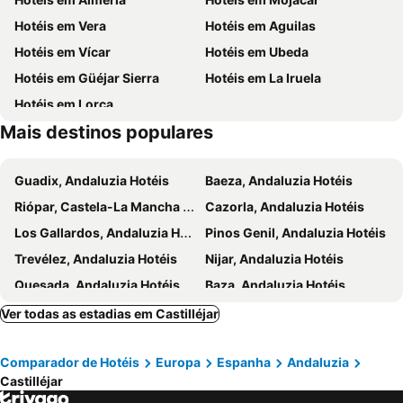
Fiestas en Honor a San Bernardino de Siena
Hotéis em Vera
Hotéis em Aguilas
Hotéis em Vícar
Hotéis em Ubeda
Hotéis em Güéjar Sierra
Hotéis em La Iruela
Hotéis em Lorca
Mais destinos populares
Guadix, Andaluzia Hotéis
Baeza, Andaluzia Hotéis
Riópar, Castela-La Mancha Hotéis
Cazorla, Andaluzia Hotéis
Los Gallardos, Andaluzia Hotéis
Pinos Genil, Andaluzia Hotéis
Trevélez, Andaluzia Hotéis
Nijar, Andaluzia Hotéis
Quesada, Andaluzia Hotéis
Baza, Andaluzia Hotéis
Pulpí, Andaluzia Hotéis
Cuevas de Almanzora, Andaluzia Hotéis
Ver todas as estadias em Castilléjar
Benalúa, Andaluzia Hotéis
Puerto Lumbreras, Múrcia Hotéis
Comparador de Hotéis
Europa
Espanha
Andaluzia
Quéntar, Andaluzia Hotéis
Tabernas, Andaluzia Hotéis
Castilléjar
Villanueva del Arzobispo, Andaluzia Hotéis
Caravaca da Cruz, Múrcia Hotéis