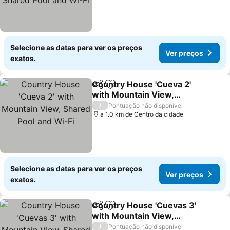
Selecione as datas para ver os preços
Ver preços
exatos.
Country House 'Cueva 2'
Partilhar
Adicionar aos favoritos
with Mountain View,
Shared Pool and Wi-Fi
/
Pontuação não disponível
a 1.0 km de Centro da cidade
Selecione as datas para ver os preços
Ver preços
exatos.
Country House 'Cuevas 3'
Partilhar
Adicionar aos favoritos
with Mountain View,
Shared Pool and Wi-Fi
/
Pontuação não disponível