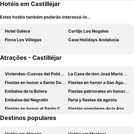
Hotéis em Castilléjar
Estes hotéis também poderão interessá-lo...
Hotel Galera
Cortijo Los Nogales
Finca Los Villegas
Cave Holidays Andalucia
Atrações - Castilléjar
Viviendas-Cuevas del Poblado almohade de Los Algarves
La Casa de don José María de la Torre
Fiestas en honor a Santo Domingo de Guzmán
Fiestas en honor a San Agustín
Embalse de la Bolera
Fiestas patronales en honor a Santa Bárbara
Embalse del Negratín
Feria y fiestas de agosto
Fiestas en honor al Santo Cristo de la Toscana
Fiestas populares de la Asunción
Destinos populares
Castillo de Tíscar
Villa Romana de Bruñel
Fiestas en honor a San Isidro
Cazorla Segura and Las Villas Nature Park
Hotéis em Almeria
Hotéis em Mojácar