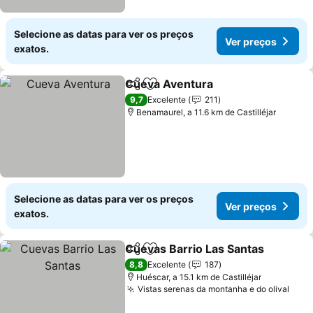
Selecione as datas para ver os preços
Ver preços
exatos.
Cueva Aventura
Partilhar
Adicionar aos favoritos
9,7
Excelente
211
Benamaurel, a 11.6 km de Castilléjar
Selecione as datas para ver os preços
Ver preços
exatos.
Cuevas Barrio Las Santas
Partilhar
Adicionar aos favoritos
8,8
Excelente
187
Huéscar, a 15.1 km de Castilléjar
Vistas serenas da montanha e do olival