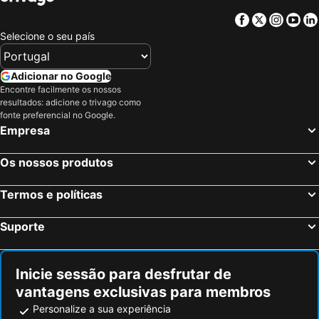
Alhama de Almería, Andaluzia Hotéis
Hinojares, Andaluzia Hotéis
Facebook
Twitter
Insta
Yo
Málaga, Andaluzia Hotéis
La Carlota, Andaluzia Hotéis
Selecione o seu país
Córdoba, Andaluzia Hotéis
Rodada, Andaluzia Hotéis
Antequera, Andaluzia Hotéis
Alora, Andaluzia Hotéis
Adicionar no Google
Encontre facilmente os nossos
Setenil de las Bodegas, Andaluzia Hotéis
Almodóvar del Río, Andaluzia Hotéis
resultados: adicione o trivago como
Jaén, Andaluzia Hotéis
Islantilla, Andaluzia Hotéis
fonte preferencial no Google.
Empresa
Madrid, Madrid Hotéis
Benidorm, Valência Hotéis
Sevilha, Andaluzia Hotéis
Barcelona, Catalunha Hotéis
Os nossos produtos
Vigo, Galiza Hotéis
Sangenjo, Galiza Hotéis
Termos e políticas
Isla Cristina, Andaluzia Hotéis
Isla Canela, Andaluzia Hotéis
Suporte
Inicie sessão para desfrutar de
vantagens exclusivas para membros
Personalize a sua experiência