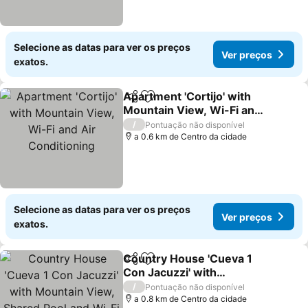
Selecione as datas para ver os preços
Ver preços
exatos.
Apartment 'Cortijo' with
Partilhar
Adicionar aos favoritos
Mountain View, Wi-Fi and
Air Conditioning
/
Pontuação não disponível
a 0.6 km de Centro da cidade
Selecione as datas para ver os preços
Ver preços
exatos.
Country House 'Cueva 1
Partilhar
Adicionar aos favoritos
Con Jacuzzi' with
Mountain View, Shared
/
Pontuação não disponível
Pool and Wi-Fi
a 0.8 km de Centro da cidade