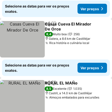
Selecione as datas para ver os preços
Ver preços
exatos.
Casas Cueva El Mirador
Partilhar
Adicionar aos favoritos
De Orce
8,4
Muito boa
256
Galera, a 8.6 km de Castilléjar
Rica história e culinária local
Selecione as datas para ver os preços
Ver preços
exatos.
RURAL EL MAÑo
Partilhar
Adicionar aos favoritos
8,5
Excelente
1.035
Castril, a 14.0 km de Castilléjar
Almoços embalados para excursões