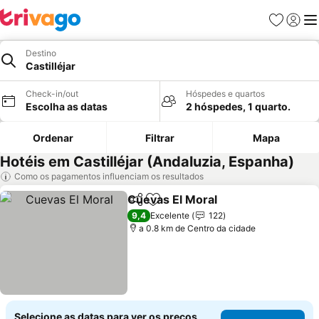
Favoritos
Iniciar
Me
Destino
Castilléjar
Check-in/out
Hóspedes e quartos
Escolha as datas
2 hóspedes, 1 quarto.
Ordenar
Filtrar
Mapa
Hotéis em Castilléjar (Andaluzia, Espanha)
Como os pagamentos influenciam os resultados
Cuevas El Moral
Partilhar
Adicionar aos favoritos
9,4
Excelente
122
a 0.8 km de Centro da cidade
Selecione as datas para ver os preços