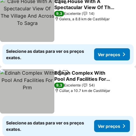
Cave House With A
Partilhar
Adicionar aos favoritos
Spectacular View Of The
Village And Across To
9,3
Excelente
14
Sagra
Galera, a 8.8 km de Castilléjar
Selecione as datas para ver os preços
Ver preços
exatos.
Edinah Complex With
Partilhar
Adicionar aos favoritos
Pool And Facilities For
Prm
9,3
Excelente
54
Cúllar, a 10.7 km de Castilléjar
Selecione as datas para ver os preços
Ver preços
exatos.