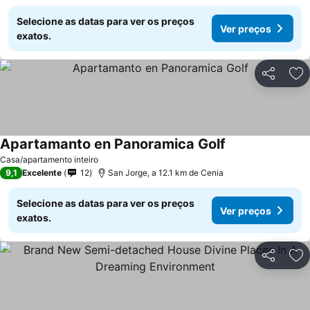
Selecione as datas para ver os preços
Ver preços
exatos.
Partilhar
Ad
Apartamanto en Panoramica Golf
Casa/apartamento inteiro
9,1
Excelente
12
San Jorge, a 12.1 km de Cenia
Selecione as datas para ver os preços
Ver preços
exatos.
Partilhar
Ad