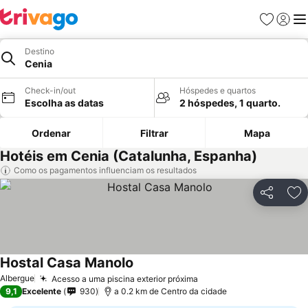
Favoritos
Iniciar
Me
Destino
Cenia
Check-in/out
Hóspedes e quartos
Escolha as datas
2 hóspedes, 1 quarto.
Ordenar
Filtrar
Mapa
Hotéis em Cenia (Catalunha, Espanha)
Como os pagamentos influenciam os resultados
Partilhar
Ad
Hostal Casa Manolo
Albergue
Acesso a uma piscina exterior próxima
9,1
Excelente
930
a 0.2 km de Centro da cidade