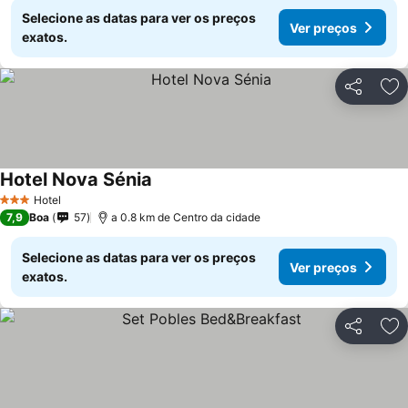
Selecione as datas para ver os preços
Ver preços
exatos.
Partilhar
Ad
Hotel Nova Sénia
Hotel
3 Estrelas
7,9
Boa
57
a 0.8 km de Centro da cidade
Selecione as datas para ver os preços
Ver preços
exatos.
Partilhar
Ad