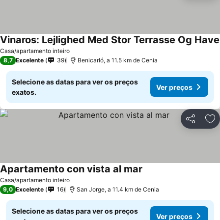
Vinaros: Lejlighed Med Stor Terrasse Og Have
Casa/apartamento inteiro
8,7
Excelente
39
Benicarló, a 11.5 km de Cenia
Selecione as datas para ver os preços
Ver preços
exatos.
Partilhar
Ad
Apartamento con vista al mar
Casa/apartamento inteiro
9,0
Excelente
16
San Jorge, a 11.4 km de Cenia
Selecione as datas para ver os preços
Ver preços