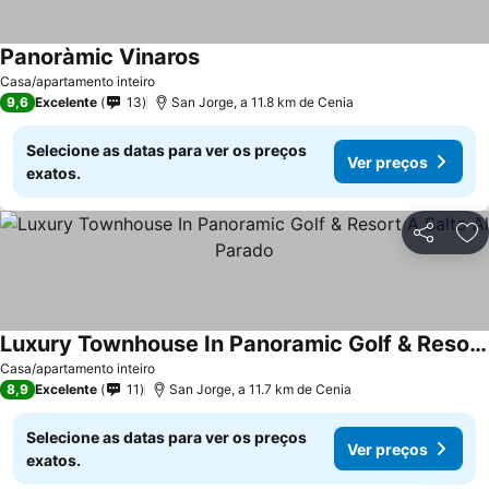
Panoràmic Vinaros
Casa/apartamento inteiro
9,6
Excelente
13
San Jorge, a 11.8 km de Cenia
Selecione as datas para ver os preços
Ver preços
exatos.
Partilhar
Ad
Luxury Townhouse In Panoramic Golf & Resort A Salto Al Parado
Casa/apartamento inteiro
8,9
Excelente
11
San Jorge, a 11.7 km de Cenia
Selecione as datas para ver os preços
Ver preços
exatos.