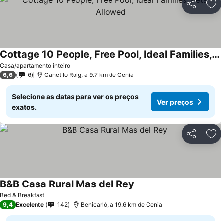
Partilhar
Ad
Cottage 10 People, Free Pool, Ideal Families, Pets Allowed
Casa/apartamento inteiro
6,6
6
Canet lo Roig, a 9.7 km de Cenia
Selecione as datas para ver os preços
Ver preços
exatos.
Partilhar
Ad
B&B Casa Rural Mas del Rey
Bed & Breakfast
9,4
Excelente
142
Benicarló, a 19.6 km de Cenia