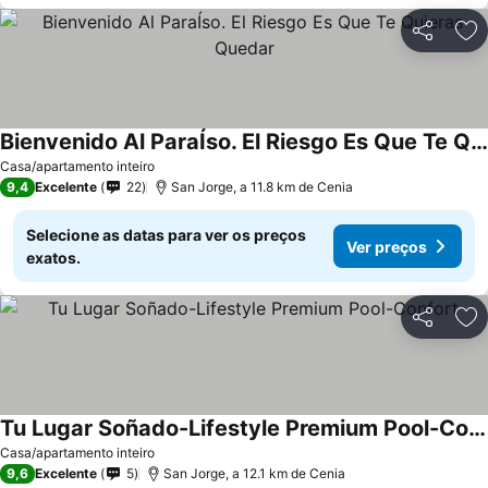
Partilhar
Ad
Bienvenido Al ParaÍso. El Riesgo Es Que Te Quieras Quedar
Casa/apartamento inteiro
9,4
Excelente
22
San Jorge, a 11.8 km de Cenia
Selecione as datas para ver os preços
Ver preços
exatos.
Partilhar
Ad
Tu Lugar Soñado-Lifestyle Premium Pool-Confort
Casa/apartamento inteiro
9,6
Excelente
5
San Jorge, a 12.1 km de Cenia