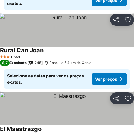
Ver preços
exatos.
Partilhar
Ad
Rural Can Joan
Hotel
3 Estrelas
8,7
Excelente
245
Rosell, a 5.4 km de Cenia
Selecione as datas para ver os preços
Ver preços
exatos.
Partilhar
Ad
El Maestrazgo