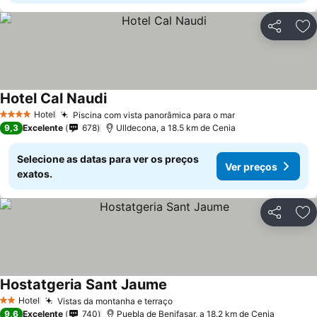
Partilhar
Ad
Hotel Cal Naudi
Hotel
Piscina com vista panorâmica para o mar
4 Estrelas
9,3
Excelente
678
Ulldecona, a 18.5 km de Cenia
Selecione as datas para ver os preços
Ver preços
exatos.
Partilhar
Ad
Hostatgeria Sant Jaume
Hotel
Vistas da montanha e terraço
2 Estrelas
9,6
Excelente
740
Puebla de Benifasar, a 18.2 km de Cenia