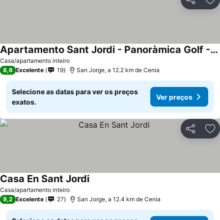
Partilhar
Ad
Apartamento Sant Jordi - Panoràmica Golf - Vinaròs
Casa/apartamento inteiro
8,6
Excelente
19
San Jorge, a 12.2 km de Cenia
Selecione as datas para ver os preços
Ver preços
exatos.
Partilhar
Ad
Casa En Sant Jordi
Casa/apartamento inteiro
9,2
Excelente
27
San Jorge, a 12.4 km de Cenia