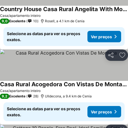
Country House Casa Rural Angelita With Mountain View, Wi-fi And Air Conditioning
Casa/apartamento inteiro
9,0
Excelente
10
Rosell, a 4.1 km de Cenia
Selecione as datas para ver os preços
Ver preços
exatos.
Partilhar
Ad
Casa Rural Acogedora Con Vistas De Montana
Casa/apartamento inteiro
9,2
Excelente
28
Ulldecona, a 9.4 km de Cenia
Selecione as datas para ver os preços
Ver preços
exatos.