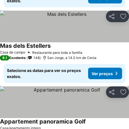
exatos.
Partilhar
Ad
Mas dels Estellers
Casa de campo
Restaurante para toda a família
9,1
Excelente
148
San Jorge, a 14.0 km de Cenia
Selecione as datas para ver os preços
Ver preços
exatos.
Partilhar
Ad
Appartement panoramica Golf
Casa/apartamento inteiro