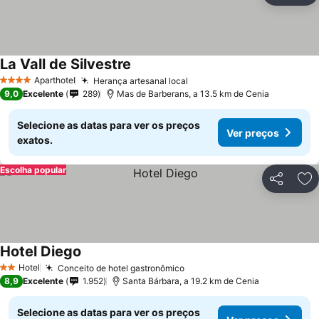
La Vall de Silvestre
Aparthotel
Herança artesanal local
4 Estrelas
9,0
Excelente
289
Mas de Barberans, a 13.5 km de Cenia
Selecione as datas para ver os preços
Ver preços
exatos.
Escolha popular
Partilhar
Ad
Hotel Diego
Hotel
Conceito de hotel gastronômico
2 Estrelas
8,9
Excelente
1.952
Santa Bárbara, a 19.2 km de Cenia
Selecione as datas para ver os preços