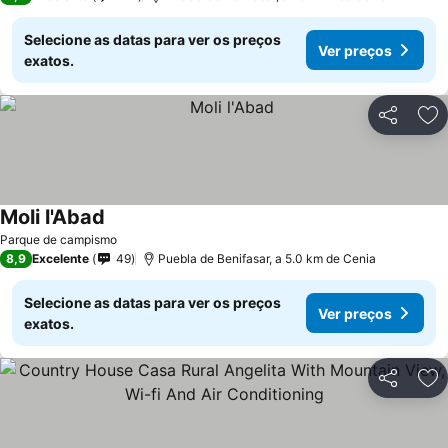
Selecione as datas para ver os preços
Ver preços
exatos.
Partilhar
Ad
Moli l'Abad
Parque de campismo
8,9
Excelente
49
Puebla de Benifasar, a 5.0 km de Cenia
Selecione as datas para ver os preços
Ver preços
exatos.
Partilhar
Ad