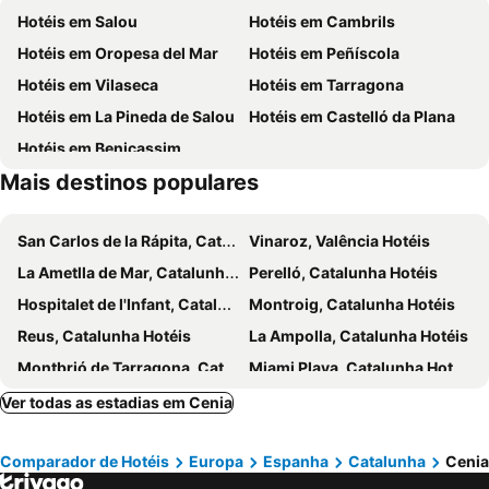
Hotéis em Salou
Hotéis em Cambrils
Cap Blanc
Del Carregador
Hotéis em Oropesa del Mar
Hotéis em Peñíscola
Parque Natural del Delta del Ebro
Parque Natural de la Tinença de Benifassà
Hotéis em Vilaseca
Hotéis em Tarragona
Casa O'connor
Parque Natural Els Ports
Hotéis em La Pineda de Salou
Hotéis em Castelló da Plana
La Fonda
Les Cases d'Alcanar
Hotéis em Benicassim
Maricel
Carlos III
Mais destinos populares
El Clot
Estación de tren de Tortosa
Plaza de Toros
Convento de San Francisco
San Carlos de la Rápita, Catalunha Hotéis
Vinaroz, Valência Hotéis
Museu d'escultures a l'aire lliure de Santiago de Santiago
El Morrongo
La Ametlla de Mar, Catalunha Hotéis
Perelló, Catalunha Hotéis
Sant Antoni
Cala Buena
Hospitalet de l'Infant, Catalunha Hotéis
Montroig, Catalunha Hotéis
Reus, Catalunha Hotéis
La Ampolla, Catalunha Hotéis
Montbrió de Tarragona, Catalunha Hotéis
Miami Playa, Catalunha Hotéis
Les Alqueríes, Valência Hotéis
La Selva del Campo, Catalunha Hotéis
Ver todas as estadias em Cenia
Alcalá de Chivert, Valência Hotéis
Tortosa, Catalunha Hotéis
Comparador de Hotéis
Europa
Espanha
Catalunha
Cenia
Andorra, Aragão Hotéis
Alcañiz, Aragão Hotéis