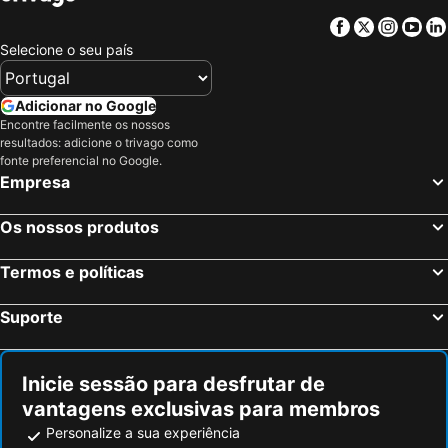
Benicarló, Valência Hotéis
Viñols y Archs, Catalunha Hotéis
Facebook
Twitter
Insta
Yo
Villarreal, Valência Hotéis
Mora de Rubielos, Aragão Hotéis
Selecione o seu país
Barcelona, Catalunha Hotéis
Salou, Catalunha Hotéis
Cambrils, Catalunha Hotéis
Santa Susana, Catalunha Hotéis
Adicionar no Google
Calella, Catalunha Hotéis
Hospitalet de Llobregat, Catalunha Hotéis
Encontre facilmente os nossos
resultados: adicione o trivago como
Vilaseca, Catalunha Hotéis
Tarragona, Catalunha Hotéis
fonte preferencial no Google.
La Pineda de Salou, Catalunha Hotéis
Islantilla, Andaluzia Hotéis
Empresa
Madrid, Madrid Hotéis
Benidorm, Valência Hotéis
Os nossos produtos
Sevilha, Andaluzia Hotéis
Vigo, Galiza Hotéis
Sangenjo, Galiza Hotéis
Isla Cristina, Andaluzia Hotéis
Termos e políticas
Isla Canela, Andaluzia Hotéis
Suporte
Inicie sessão para desfrutar de
vantagens exclusivas para membros
Personalize a sua experiência