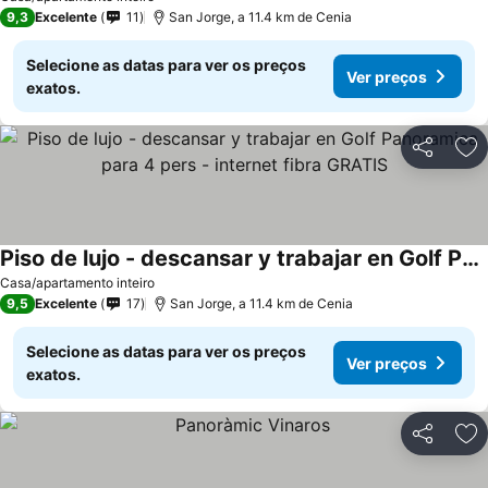
9,3
Excelente
11
San Jorge, a 11.4 km de Cenia
Selecione as datas para ver os preços
Ver preços
exatos.
Partilhar
Ad
Piso de lujo - descansar y trabajar en Golf Panoramica para 4 pers - internet fibra GRATIS
Casa/apartamento inteiro
9,5
Excelente
17
San Jorge, a 11.4 km de Cenia
Selecione as datas para ver os preços
Ver preços
exatos.
Partilhar
Ad