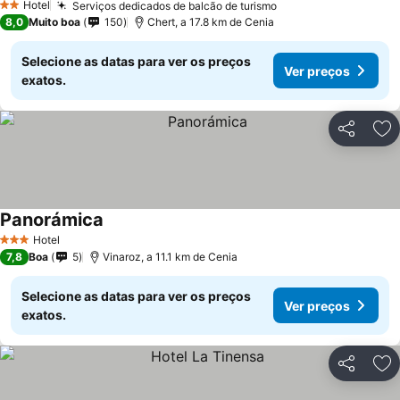
Hotel
Serviços dedicados de balcão de turismo
2 Estrelas
8,0
Muito boa
150
Chert, a 17.8 km de Cenia
Selecione as datas para ver os preços
Ver preços
exatos.
Partilhar
Ad
Panorámica
Hotel
3 Estrelas
7,8
Boa
5
Vinaroz, a 11.1 km de Cenia
Selecione as datas para ver os preços
Ver preços
exatos.
Partilhar
Ad