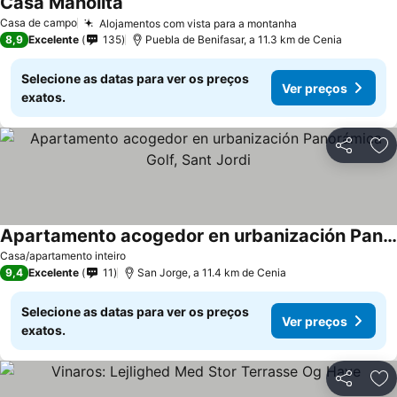
Casa Manolita
Casa de campo
Alojamentos com vista para a montanha
8,9
Excelente
135
Puebla de Benifasar, a 11.3 km de Cenia
Selecione as datas para ver os preços
Ver preços
exatos.
Partilhar
Ad
Apartamento acogedor en urbanización Panorámica Golf, Sant Jordi
Casa/apartamento inteiro
9,4
Excelente
11
San Jorge, a 11.4 km de Cenia
Selecione as datas para ver os preços
Ver preços
exatos.
Partilhar
Ad