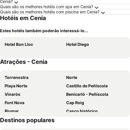
Cenia?
Quais são os melhores hotéis com spa em Cenia?
Quais são os melhores hotéis com piscina em Cenia?
Hotéis em Cenia
Estes hotéis também poderão interessá-lo...
Hotel Bon Lloc
Hotel Diego
Atrações - Cenia
Torrenostra
Norte
Playa Norte
Castillo de Peñíscola
Vinaròs
Benicarló - Peñíscola
Font Nova
Cap Roig
Riumar
Casco histórico
Destinos populares
Cerro Mar
Festes de l'estiu a Perelló Mar
Club Náutico Sant Carles de la Ràpita
Conjunto Histórico de la ciudad de Peñiscola