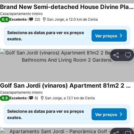
Brand New Semi-detached House Divine Places In A Dreaming Environment
Casa/apartamento inteiro
9,4
Excelente
22
San Jorge, a 12.0 km de Cenia
Selecione as datas para ver os preços
Ver preços
exatos.
Partilhar
Ad
Golf San Jordi (vinaros) Apartment 81m2 2 Bedrooms, 2 Bathrooms And Living Room 2 Gardens.
Casa/apartamento inteiro
9,8
Excelente
6
San Jorge, a 12.1 km de Cenia
Selecione as datas para ver os preços
Ver preços
exatos.