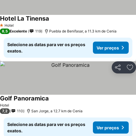
Hotel La Tinensa
Hotel
1 Estrelas
8,5
Excelente
119
Puebla de Benifasar, a 11.3 km de Cenia
Selecione as datas para ver os preços
Ver preços
exatos.
Partilhar
Ad
Golf Panoramica
Hotel
7,2
110
San Jorge, a 12.7 km de Cenia
Selecione as datas para ver os preços
Ver preços
exatos.