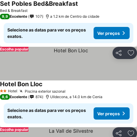
Set Pobles Bed&Breakfast
Bed & Breakfast
9,9
Excelente
107
a 1.2 km de Centro da cidade
Selecione as datas para ver os preços
Ver preços
exatos.
Escolha popular
Partilhar
Ad
Hotel Bon Lloc
Hotel
Piscina exterior sazonal
2 Estrelas
8,6
Excelente
874
Ulldecona, a 14.0 km de Cenia
Selecione as datas para ver os preços
Ver preços
exatos.
Escolha popular
Partilhar
Ad