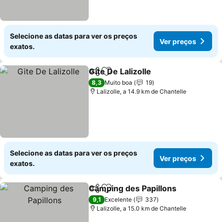
Selecione as datas para ver os preços
Ver preços
exatos.
Gite De Lalizolle
Partilhar
Adicionar aos favoritos
Ver preço
8,3
Muito boa
19
Lalizolle, a 14.9 km de Chantelle
Selecione as datas para ver os preços
Ver preços
exatos.
Camping des Papillons
Partilhar
Adicionar aos favoritos
Ver
9,1
Excelente
337
Lalizolle, a 15.0 km de Chantelle