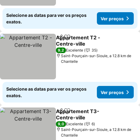
Selecione as datas para ver os preços
Ver preços
exatos.
Appartement T2 -
Partilhar
Adicionar aos favoritos
Centre-ville
Ver preços
9,2
Excelente
35
Saint-Pourçain-sur-Sioule, a 12.8 km de
Chantelle
Selecione as datas para ver os preços
Ver preços
exatos.
Appartement T3-
Partilhar
Adicionar aos favoritos
Centre-ville
Ver preços
9,0
Excelente
6
Saint-Pourçain-sur-Sioule, a 12.8 km de
Chantelle