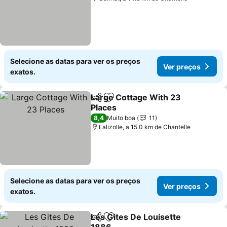
Selecione as datas para ver os preços
Ver preços
exatos.
Large Cottage With 23
Partilhar
Adicionar aos favoritos
Places
Ver preços
8,4
Muito boa
11
Lalizolle, a 15.0 km de Chantelle
Selecione as datas para ver os preços
Ver preços
exatos.
Les Gites De Louisette
Partilhar
Adicionar aos favoritos