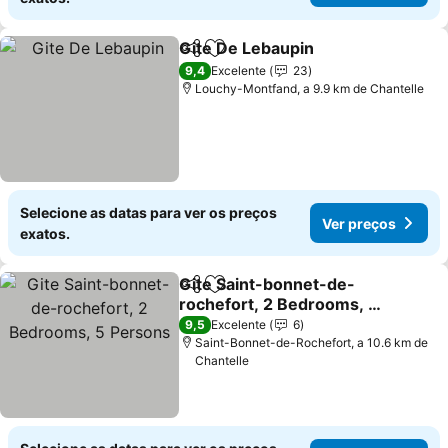
Gite De Lebaupin
Partilhar
Adicionar aos favoritos
Ver preç
9,4
Excelente
23
Louchy-Montfand, a 9.9 km de Chantelle
Selecione as datas para ver os preços
Ver preços
exatos.
Gite Saint-bonnet-de-
Partilhar
Adicionar aos favoritos
rochefort, 2 Bedrooms, 5
Persons
Ver preços
9,5
Excelente
6
Saint-Bonnet-de-Rochefort, a 10.6 km de
Chantelle