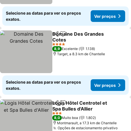
Selecione as datas para ver os preços
Ver preços
exatos.
Domaine Des Grandes
Partilhar
Adicionar aos favoritos
Cotes
Ver preços
4 Estrelas
8,9
Excelente
1.138
Target, a 8.3 km de Chantelle
Selecione as datas para ver os preços
Ver preços
exatos.
Logis Hôtel Centrotel et
Partilhar
Adicionar aos favoritos
Spa Bulles d'Allier
Ver preços
3 Estrelas
8,0
Muito boa
1.802
Montmarault, a 17.3 km de Chantelle
Opções de estacionamento privativo
Ver p