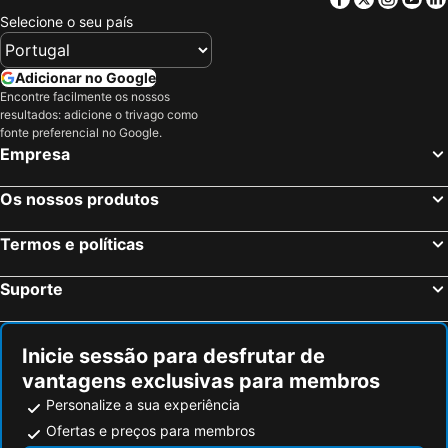
Clermont-Ferrand, Auvergne Hotéis
Montluçon, Auvergne Hotéis
Selecione o seu país
Vichy, Auvergne Hotéis
Riom, Auvergne Hotéis
Saint-Étienne, Ródano-Alpes Hotéis
Issoire, Auvergne Hotéis
Adicionar no Google
Encontre facilmente os nossos
Avermes, Auvergne Hotéis
Saint-Victor, Auvergne Hotéis
resultados: adicione o trivago como
Moulins, Auvergne Hotéis
Paris, França Hotéis
fonte preferencial no Google.
Empresa
Nice, Provença-Alpes-Costa Azul Hotéis
Coupvray, França Hotéis
Estrasburgo, Alsácia Hotéis
Bordéus, Aquitânia Hotéis
Os nossos produtos
Montévrain, França Hotéis
Serris, França Hotéis
Termos e políticas
Colmar, Alsácia Hotéis
Magny le Hongre, França Hotéis
Suporte
Inicie sessão para desfrutar de
vantagens exclusivas para membros
Personalize a sua experiência
Ofertas e preços para membros