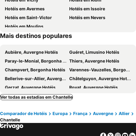
Hotéis em Avermes
Hotéis em Issoire
Hotéis em Saint-Victor
Hotéis em Nevers
Hotéis em Moulins
Mais destinos populares
Aubière, Auvergne Hotéis
Guéret, Limusino Hotéis
Paray-le-Monial, Borgonha Hotéis
Thiers, Auvergne Hotéis
Champvert, Borgonha Hotéis
Varennes-Vauzelles, Borgonha Hotéis
Bellerive-sur-Allier, Auvergne Hotéis
Châtelguyon, Auvergne Hotéis
Gerzat, Auvergne Hotéis
Royat, Auvergne Hotéis
Roanne, Ródano-Alpes Hotéis
Villeneuve-sur-Allier, Auvergne Hotéis
Ver todas as estadias em Chantelle
Pontgibaud, Auvergne Hotéis
Aydat, Auvergne Hotéis
Comparador de Hotéis
Europa
França
Auvergne
Allier
Saint-Rémy-de-Blot, Auvergne Hotéis
Commentry, Auvergne Hotéis
Chantelle
Les Ancizes-Comps, Auvergne Hotéis
Châteaugay, Auvergne Hotéis
Decize, Borgonha Hotéis
Saint-Nectaire, Auvergne Hotéis
Facebook
Twitter
Insta
Yo