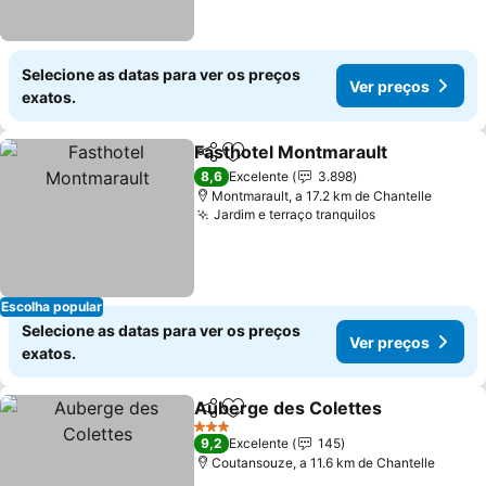
Selecione as datas para ver os preços
Ver preços
exatos.
Fasthotel Montmarault
Partilhar
Adicionar aos favoritos
Ver
8,6
Excelente
3.898
Montmarault, a 17.2 km de Chantelle
Jardim e terraço tranquilos
Ver preços
Escolha popular
Selecione as datas para ver os preços
Ver preços
exatos.
Auberge des Colettes
Partilhar
Adicionar aos favoritos
Ver 
3 Estrelas
9,2
Excelente
145
Coutansouze, a 11.6 km de Chantelle