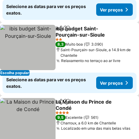
Selecione as datas para ver os preços
Ver preços
exatos.
ibis budget Saint-
Partilhar
Adicionar aos favoritos
Pourçain-sur-Sioule
Ver preços
2 Estrelas
8,3
Muito boa
3.090
Saint-Pourçain-sur-Sioule, a 14.9 km de
Chantelle
Relaxamento no terraço ao ar livre
Ver pre
Escolha popular
Selecione as datas para ver os preços
Ver preços
exatos.
La Maison du Prince de
Partilhar
Adicionar aos favoritos
Condé
Ver preços
4 Estrelas
9,5
Excelente
561
Charroux, a 6.0 km de Chantelle
Localizado em uma das mais belas vilas
Ver