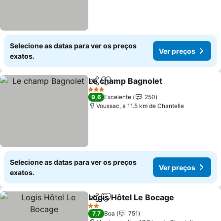
Selecione as datas para ver os preços
Ver preços
exatos.
Le champ Bagnolet
Partilhar
Adicionar aos favoritos
Ver pr
3 Estrelas
9,6
Excelente
250
Voussac, a 11.5 km de Chantelle
Selecione as datas para ver os preços
Ver preços
exatos.
Logis Hôtel Le Bocage
Partilhar
Adicionar aos favoritos
Ver
2 Estrelas
7,7
Boa
751