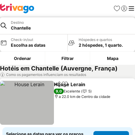
Favoritos
Iniciar
Me
Destino
Chantelle
Check-in/out
Hóspedes e quartos
Escolha as datas
2 hóspedes, 1 quarto.
Ordenar
Filtrar
Mapa
Hotéis em Chantelle (Auvergne, França)
Como os pagamentos influenciam os resultados
House Lerain
Partilhar
Adicionar aos favoritos
Ver preços
9,0
Excelente
5
a 22.0 km de Centro da cidade
Selecione as datas para ver os preços