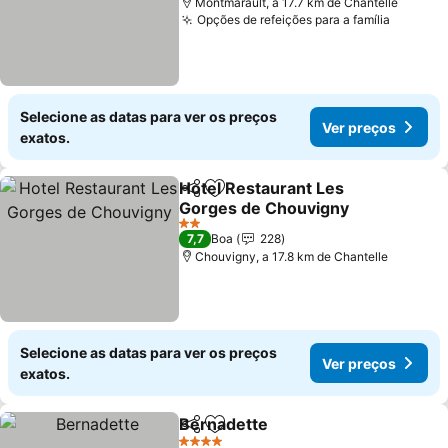
Montmarault, a 17.7 km de Chantelle
Opções de refeições para a família
Ver pre
Selecione as datas para ver os preços
Ver preços
exatos.
Hotel Restaurant Les
Partilhar
Adicionar aos favoritos
Gorges de Chouvigny
Ver preços
2 Estrelas
7,7
Boa
228
Chouvigny, a 17.8 km de Chantelle
Selecione as datas para ver os preços
Ver preços
exatos.
Bernadette
Partilhar
Adicionar aos favoritos
Ver preços