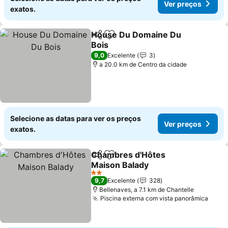
Ver preços
exatos.
House Du Domaine Du
Partilhar
Adicionar aos favoritos
Bois
Ver preços
9,0
Excelente
3
a 20.0 km de Centro da cidade
Selecione as datas para ver os preços
Ver preços
exatos.
Chambres d'Hôtes
Partilhar
Adicionar aos favoritos
Maison Balady
Ver preços
2 Estrelas
9,7
Excelente
328
Bellenaves, a 7.1 km de Chantelle
Piscina externa com vista panorâmica
Ver 