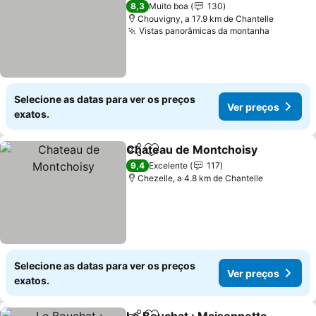
4 Estrelas
8,3
Muito boa
130
Chouvigny, a 17.9 km de Chantelle
Vistas panorâmicas da montanha
Ver preç
Selecione as datas para ver os preços
Ver preços
exatos.
Chateau de Montchoisy
Partilhar
Adicionar aos favoritos
Ve
9,4
Excelente
117
Chezelle, a 4.8 km de Chantelle
Selecione as datas para ver os preços
Ver preços
exatos.