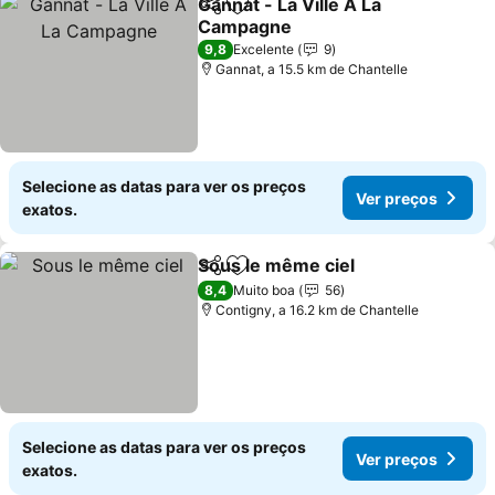
Gannat - La Ville A La
Partilhar
Adicionar aos favoritos
Campagne
Ver preços
9,8
Excelente
9
Gannat, a 15.5 km de Chantelle
Selecione as datas para ver os preços
Ver preços
exatos.
Sous le même ciel
Partilhar
Adicionar aos favoritos
Ver pre
8,4
Muito boa
56
Contigny, a 16.2 km de Chantelle
Selecione as datas para ver os preços
Ver preços
exatos.