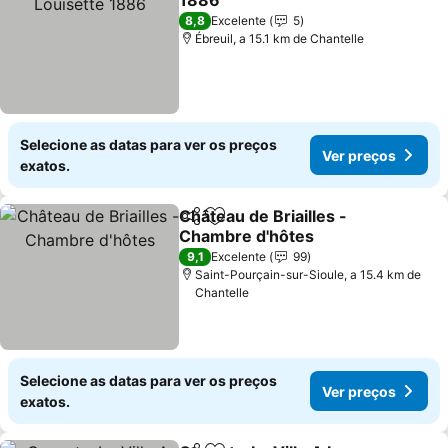
1886
Ver preços
8,8
Excelente
5
Ébreuil, a 15.1 km de Chantelle
Selecione as datas para ver os preços
Ver preços
exatos.
Château de Briailles -
Partilhar
Adicionar aos favoritos
Chambre d'hôtes
Ver preços
9,1
Excelente
99
Saint-Pourçain-sur-Sioule, a 15.4 km de
Chantelle
Selecione as datas para ver os preços
Ver preços
exatos.