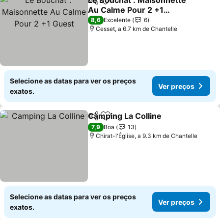
Le Bouchat : Maisonnette
Partilhar
Adicionar aos favoritos
Au Calme Pour 2 +1
Guest
Ver preços
8,6
Excelente
6
Cesset, a 6.7 km de Chantelle
Selecione as datas para ver os preços
Ver preços
exatos.
Camping La Colline
Partilhar
Adicionar aos favoritos
Ver pr
7,9
Boa
13
Chirat-l'Église, a 9.3 km de Chantelle
Selecione as datas para ver os preços
Ver preços
exatos.