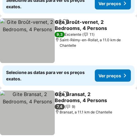
Selecione as datas para ver os preços
Ver preços
exatos.
Gite Broût-vernet, 2
Partilhar
Adicionar aos favoritos
Bedrooms, 4 Persons
Ver preços
9,3
Excelente
11
Saint-Rémy-en-Rollat, a 11.0 km de
Chantelle
Selecione as datas para ver os preços
Ver preços
exatos.
Gite Bransat, 2
Partilhar
Adicionar aos favoritos
Bedrooms, 4 Persons
Ver preços
7,4
9
Bransat, a 11.1 km de Chantelle