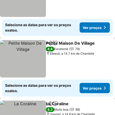
Selecione as datas para ver os preços
Ver preços
exatos.
Petite Maison De Village
Partilhar
Adicionar aos favoritos
V
8,8
Excelente
79
Ébreuil, a 14.7 km de Chantelle
Selecione as datas para ver os preços
Ver preços
exatos.
La Coraline
Partilhar
Adicionar aos favoritos
Ver preços
8,3
Muito boa
88
Gannat, a 14.8 km de Chantelle