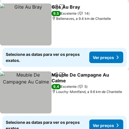
Gite Au Bray
Partilhar
Adicionar aos favoritos
Ver preços
9,5
Excelente
14
Bellenaves, a 9.4 km de Chantelle
Selecione as datas para ver os preços
Ver preços
exatos.
Meuble De Campagne Au
Partilhar
Adicionar aos favoritos
Calme
Ver preços
9,4
Excelente
5
Louchy-Montfand, a 9.6 km de Chantelle
Selecione as datas para ver os preços
Ver preços
exatos.