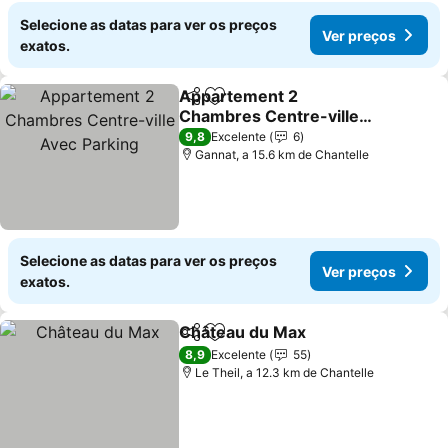
Selecione as datas para ver os preços
Ver preços
exatos.
Appartement 2
Partilhar
Adicionar aos favoritos
Chambres Centre-ville
Avec Parking
Ver preços
9,8
Excelente
6
Gannat, a 15.6 km de Chantelle
Selecione as datas para ver os preços
Ver preços
exatos.
Château du Max
Partilhar
Adicionar aos favoritos
Ver preço
8,9
Excelente
55
Le Theil, a 12.3 km de Chantelle