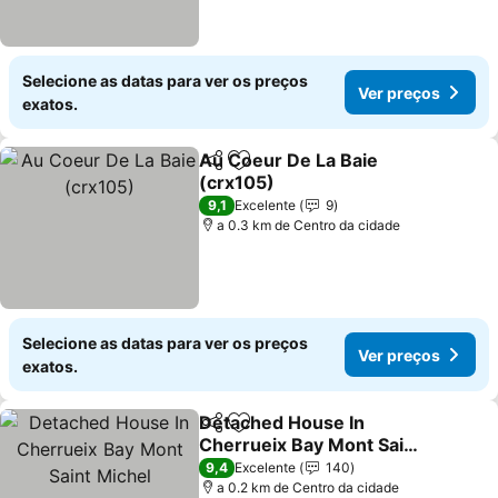
Selecione as datas para ver os preços
Ver preços
exatos.
Au Coeur De La Baie
Partilhar
Adicionar aos favoritos
(crx105)
9,1
Excelente
9
a 0.3 km de Centro da cidade
Selecione as datas para ver os preços
Ver preços
exatos.
Detached House In
Partilhar
Adicionar aos favoritos
Cherrueix Bay Mont Saint
Michel
9,4
Excelente
140
a 0.2 km de Centro da cidade