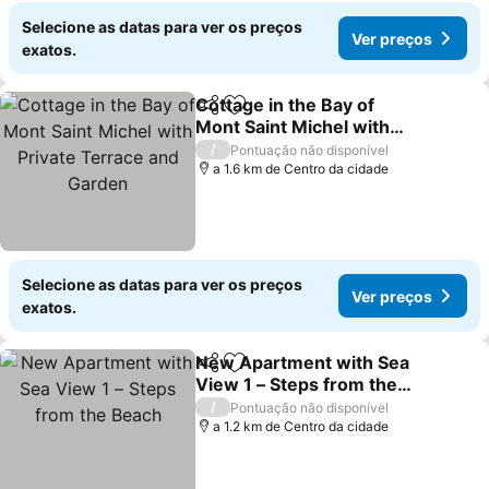
Selecione as datas para ver os preços
Ver preços
exatos.
Cottage in the Bay of
Partilhar
Adicionar aos favoritos
Mont Saint Michel with
Private Terrace and
/
Pontuação não disponível
Garden
a 1.6 km de Centro da cidade
Selecione as datas para ver os preços
Ver preços
exatos.
New Apartment with Sea
Partilhar
Adicionar aos favoritos
View 1 – Steps from the
Beach
/
Pontuação não disponível
a 1.2 km de Centro da cidade