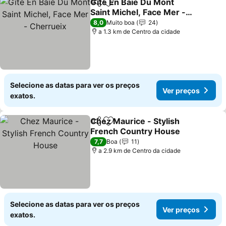
Gîte En Baie Du Mont
Partilhar
Adicionar aos favoritos
Saint Michel, Face Mer -
Cherrueix
8,0
Muito boa
24
a 1.3 km de Centro da cidade
Selecione as datas para ver os preços
Ver preços
exatos.
Chez Maurice - Stylish
Partilhar
Adicionar aos favoritos
French Country House
7,7
Boa
11
a 2.9 km de Centro da cidade
Selecione as datas para ver os preços
Ver preços
exatos.