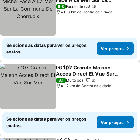
Face A La Mer Sur La
Commune De Cherrueix
9,3
Excelente
45
a 0.3 km de Centro da cidade
Selecione as datas para ver os preços
Ver preços
exatos.
Le 107 Grande Maison
Partilhar
Adicionar aos favoritos
Acces Direct Et Vue Sur
Mer
8,1
Muito boa
6
a 1.2 km de Centro da cidade
Selecione as datas para ver os preços
Ver preços
exatos.