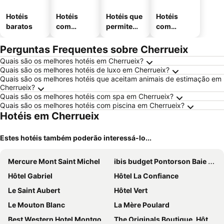
Hotéis
Hotéis
Hotéis que
Hotéis
baratos
com
permitem
com
piscinas
animais
estaciona
mento
Perguntas Frequentes sobre Cherrueix
Quais são os melhores hotéis em Cherrueix?
Quais são os melhores hotéis de luxo em Cherrueix?
Quais são os melhores hotéis que aceitam animais de estimação em
Cherrueix?
Quais são os melhores hotéis com spa em Cherrueix?
Quais são os melhores hotéis com piscina em Cherrueix?
Hotéis em Cherrueix
Estes hotéis também poderão interessá-lo...
Mercure Mont Saint Michel
ibis budget Pontorson Baie du Mont-Saint-Michel
Hôtel Gabriel
Hôtel La Confiance
Le Saint Aubert
Hôtel Vert
Le Mouton Blanc
La Mère Poulard
Best Western Hotel Montgomery
The Originals Boutique, Hôtel Les Quatre Salines, Le Mont Saint-Michel Sud