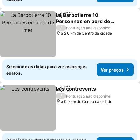
La Barbotierre 10
Partilhar
Adicionar aos favoritos
Personnes en bord de
mer
/
Pontuação não disponível
a 2.6 km de Centro da cidade
Selecione as datas para ver os preços
Ver preços
exatos.
Les contrevents
Partilhar
Adicionar aos favoritos
/
Pontuação não disponível
a 0.9 km de Centro da cidade