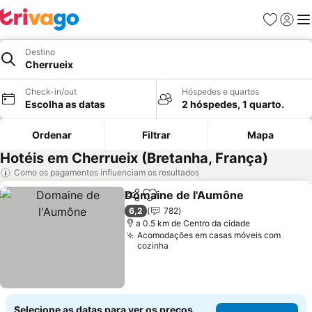
Favoritos
Iniciar
Me
Destino
Cherrueix
Check-in/out
Hóspedes e quartos
Escolha as datas
2 hóspedes, 1 quarto.
Ordenar
Filtrar
Mapa
Hotéis em Cherrueix (Bretanha, França)
Como os pagamentos influenciam os resultados
Domaine de l'Aumône
Partilhar
Adicionar aos favoritos
6,2
782
a 0.5 km de Centro da cidade
Acomodações em casas móveis com
cozinha
Selecione as datas para ver os preços