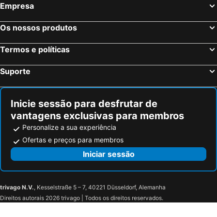
Empresa
Nice, Provença-Alpes-Costa Azul Hotéis
Coupvray, França Hotéis
Estrasburgo, Alsácia Hotéis
Bordéus, Aquitânia Hotéis
Os nossos produtos
Montévrain, França Hotéis
Serris, França Hotéis
Termos e políticas
Magny le Hongre, França Hotéis
Suporte
Inicie sessão para desfrutar de
vantagens exclusivas para membros
Personalize a sua experiência
Ofertas e preços para membros
Iniciar sessão
trivago N.V.
, Kesselstraße 5 – 7, 40221 Düsseldorf, Alemanha
Direitos autorais 2026 trivago | Todos os direitos reservados.