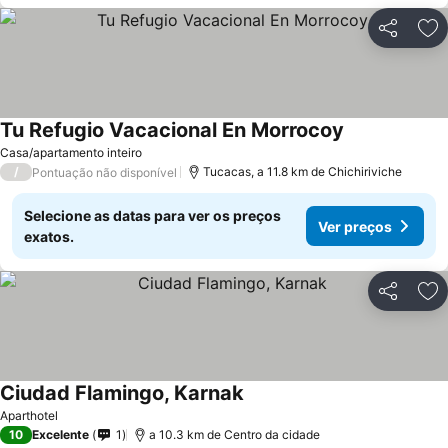
Partilhar
Ad
Tu Refugio Vacacional En Morrocoy
Casa/apartamento inteiro
/
Tucacas, a 11.8 km de Chichiriviche
Pontuação não disponível
Selecione as datas para ver os preços
Ver preços
exatos.
Partilhar
Ad
Ciudad Flamingo, Karnak
Aparthotel
10
Excelente
1
a 10.3 km de Centro da cidade