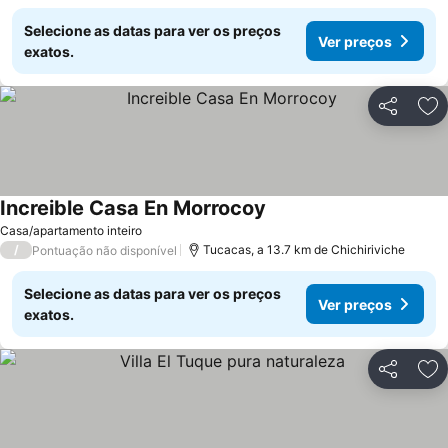
Selecione as datas para ver os preços
Ver preços
exatos.
Partilhar
Ad
Increible Casa En Morrocoy
Casa/apartamento inteiro
/
Tucacas, a 13.7 km de Chichiriviche
Pontuação não disponível
Selecione as datas para ver os preços
Ver preços
exatos.
Partilhar
Ad