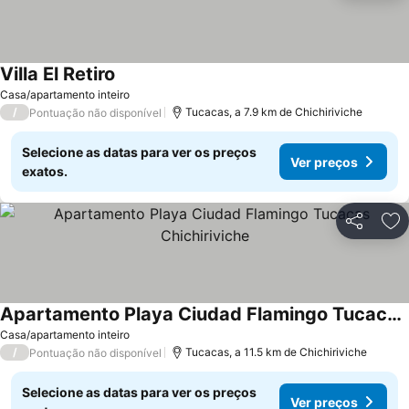
Villa El Retiro
Casa/apartamento inteiro
/
Tucacas, a 7.9 km de Chichiriviche
Pontuação não disponível
Selecione as datas para ver os preços
Ver preços
exatos.
Partilhar
Ad
Apartamento Playa Ciudad Flamingo Tucacas Chichiriviche
Casa/apartamento inteiro
/
Tucacas, a 11.5 km de Chichiriviche
Pontuação não disponível
Selecione as datas para ver os preços
Ver preços