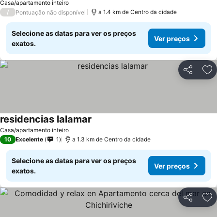
Casa/apartamento inteiro
/
a 1.4 km de Centro da cidade
Pontuação não disponível
Selecione as datas para ver os preços
Ver preços
exatos.
Partilhar
Ad
residencias lalamar
Casa/apartamento inteiro
10
Excelente
1
a 1.3 km de Centro da cidade
Selecione as datas para ver os preços
Ver preços
exatos.
Partilhar
Ad