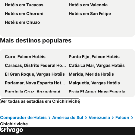
Hotéis em Tucacas
Hotéis em Valencia
Hotéis em Choroní
Hotéis em San Felipe
Hotéis em Chuao
Mais destinos populares
Coro, Falcon Hotéis
Punto Fijo, Falcon Hotéis
Caracas, Distrito Federal Hotéis
Catia La Mar, Vargas Hotéis
El Gran Roque, Vargas Hotéis
Merida, Merida Hotéis
Porlamar, Nova Esparta Hotéis
Maiquetia, Vargas Hotéis
Puerto la Cruz, Anzoategui Hotéis
Praia El Agua, Nova Esparta Hotéis
El Tirano, Nova Esparta Hotéis
Ver todas as estadias em Chichiriviche
Comparador de Hotéis
América do Sul
Venezuela
Falcon
Chichiriviche