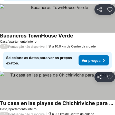
Partilhar
Ad
Bucaneros TownHouse Verde
Casa/apartamento inteiro
/
a 10.9 km de Centro da cidade
Pontuação não disponível
Selecione as datas para ver os preços
Ver preços
exatos.
Partilhar
Ad
Tu casa en las playas de Chichiriviche para 20 pax
Casa/apartamento inteiro
/
a 0.7 km de Centro da cidade
Pontuação não disponível