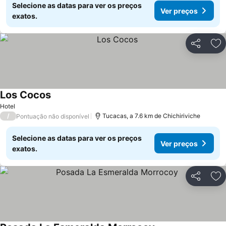
Selecione as datas para ver os preços
Ver preços
exatos.
Partilhar
Ad
Los Cocos
Hotel
/
Tucacas, a 7.6 km de Chichiriviche
Pontuação não disponível
Selecione as datas para ver os preços
Ver preços
exatos.
Partilhar
Ad