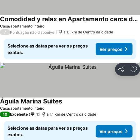
Comodidad y relax en Apartamento cerca del mar en Chichiriviche
Casa/apartamento inteiro
/
a 1.1 km de Centro da cidade
Pontuação não disponível
Selecione as datas para ver os preços
Ver preços
exatos.
Partilhar
Ad
Águila Marina Suites
Casa/apartamento inteiro
10
Excelente
1
a 1.1 km de Centro da cidade
Selecione as datas para ver os preços
Ver preços
exatos.