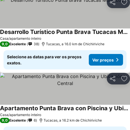
Partilhar
Ad
Desarrollo Turístico Punta Brava Tucacas Morrocoy
Casa/apartamento inteiro
9,0
Excelente
38
Tucacas, a 16.0 km de Chichiriviche
Selecione as datas para ver os preços
Ver preços
exatos.
Partilhar
Ad
Apartamento Punta Brava con Piscina y Ubicación Central
Casa/apartamento inteiro
9,0
Excelente
6
Tucacas, a 16.2 km de Chichiriviche