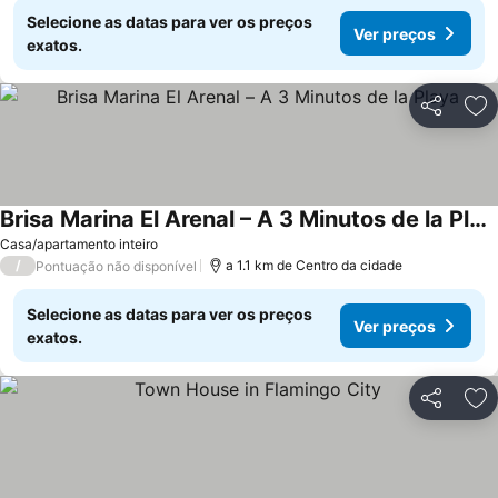
Selecione as datas para ver os preços
Ver preços
exatos.
Partilhar
Ad
Brisa Marina El Arenal – A 3 Minutos de la Playa
Casa/apartamento inteiro
/
a 1.1 km de Centro da cidade
Pontuação não disponível
Selecione as datas para ver os preços
Ver preços
exatos.
Partilhar
Ad