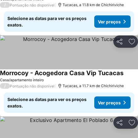
/
Tucacas, a 11.8 km de Chichiriviche
Pontuação não disponível
Selecione as datas para ver os preços
Ver preços
exatos.
Partilhar
Ad
Morrocoy - Acogedora Casa Vip Tucacas
Casa/apartamento inteiro
/
Tucacas, a 11.7 km de Chichiriviche
Pontuação não disponível
Selecione as datas para ver os preços
Ver preços
exatos.
Partilhar
Ad