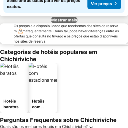
Selecione as datas para ver os preços
Ver preços
exatos.
Mostrar mais
Os preços e a disponibilidade que recebemos dos sites de reserva
mudam frequentemente. Como tal, pode haver diferenças entre as
ofertas que consulta no trivago e os preços que estão disponíveis
nos sites de reserva.
Categorias de hotéis populares em
Chichiriviche
Hotéis
Hotéis
baratos
com
estaciona
mento
Perguntas Frequentes sobre Chichiriviche
Quais são os melhores hotéis em Chichiriviche?