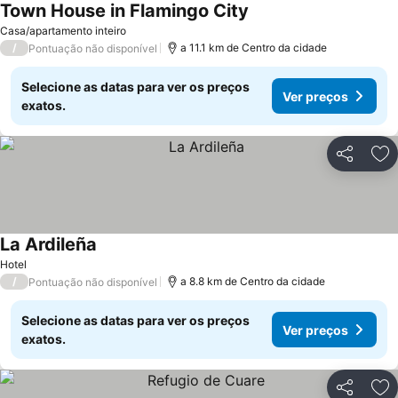
Town House in Flamingo City
Casa/apartamento inteiro
/
a 11.1 km de Centro da cidade
Pontuação não disponível
Selecione as datas para ver os preços
Ver preços
exatos.
Partilhar
Ad
La Ardileña
Hotel
/
a 8.8 km de Centro da cidade
Pontuação não disponível
Selecione as datas para ver os preços
Ver preços
exatos.
Partilhar
Ad