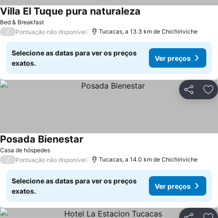
Villa El Tuque pura naturaleza
Bed & Breakfast
/
Tucacas, a 13.3 km de Chichiriviche
Pontuação não disponível
Selecione as datas para ver os preços
Ver preços
exatos.
Partilhar
Ad
Posada Bienestar
Casa de hóspedes
/
Tucacas, a 14.0 km de Chichiriviche
Pontuação não disponível
Selecione as datas para ver os preços
Ver preços
exatos.