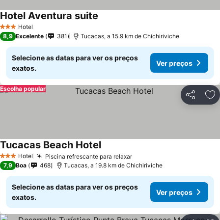
Hotel Aventura suite
Hotel
3 Estrelas
8,9
Excelente
381
Tucacas, a 15.9 km de Chichiriviche
Selecione as datas para ver os preços
Ver preços
exatos.
Escolha popular
Partilhar
Ad
Tucacas Beach Hotel
Hotel
Piscina refrescante para relaxar
3 Estrelas
7,9
Boa
468
Tucacas, a 19.8 km de Chichiriviche
Selecione as datas para ver os preços
Ver preços
exatos.