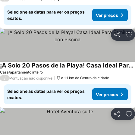
Selecione as datas para ver os preços
Ver preços
exatos.
Partilhar
Ad
¡A Solo 20 Pasos de la Playa! Casa Ideal Para Familias con Piscina
Casa/apartamento inteiro
/
a 1.1 km de Centro da cidade
Pontuação não disponível
Selecione as datas para ver os preços
Ver preços
exatos.
Partilhar
Ad