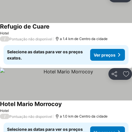
Refugio de Cuare
Hotel
/
a 1.4 km de Centro da cidade
Pontuação não disponível
Selecione as datas para ver os preços
Ver preços
exatos.
Partilhar
Ad
Hotel Mario Morrocoy
Hotel
/
a 1.0 km de Centro da cidade
Pontuação não disponível
Selecione as datas para ver os preços