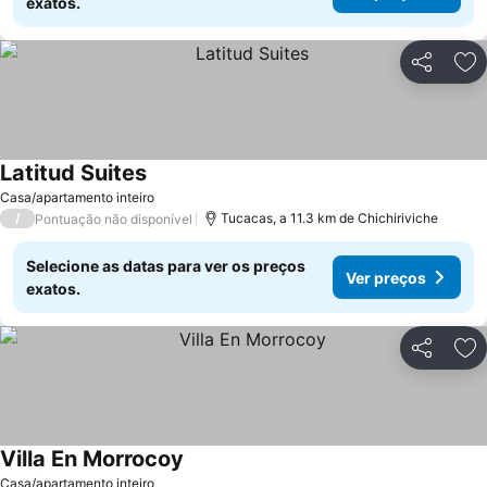
exatos.
Partilhar
Ad
Latitud Suites
Casa/apartamento inteiro
/
Tucacas, a 11.3 km de Chichiriviche
Pontuação não disponível
Selecione as datas para ver os preços
Ver preços
exatos.
Partilhar
Ad
Villa En Morrocoy
Casa/apartamento inteiro