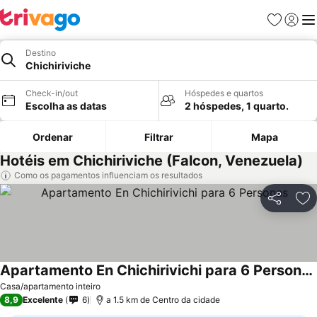
Favoritos
Iniciar
Me
Destino
Chichiriviche
Check-in/out
Hóspedes e quartos
Escolha as datas
2 hóspedes, 1 quarto.
Ordenar
Filtrar
Mapa
Hotéis em Chichiriviche (Falcon, Venezuela)
Como os pagamentos influenciam os resultados
Partilhar
Ad
Apartamento En Chichirivichi para 6 Personas
Casa/apartamento inteiro
8,9
Excelente
6
a 1.5 km de Centro da cidade