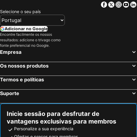
Facebook
Twitter
Insta
Yo
Selecione o seu país
Adicionar no Google
Encontre facilmente os nossos
resultados: adicione o trivago como
fonte preferencial no Google.
Empresa
Os nossos produtos
Termos e políticas
Suporte
Inicie sessão para desfrutar de
vantagens exclusivas para membros
Personalize a sua experiência
Ofertas e preços para membros