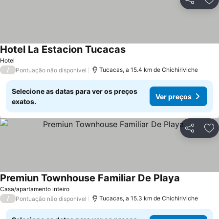
Partilhar
Ad
Hotel La Estacion Tucacas
Hotel
/
Tucacas, a 15.4 km de Chichiriviche
Pontuação não disponível
Selecione as datas para ver os preços
Ver preços
exatos.
Partilhar
Ad
Premiun Townhouse Familiar De Playa
Casa/apartamento inteiro
/
Tucacas, a 15.3 km de Chichiriviche
Pontuação não disponível