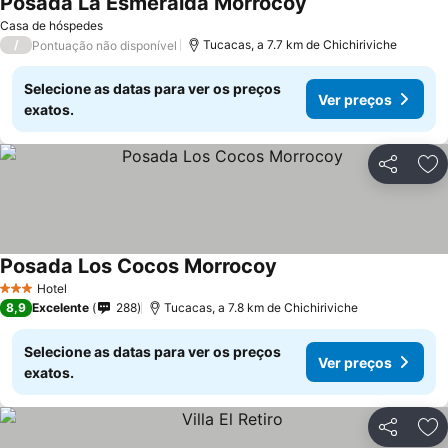
Posada La Esmeralda Morrocoy
Casa de hóspedes
/
Tucacas, a 7.7 km de Chichiriviche
Pontuação não disponível
Selecione as datas para ver os preços
Ver preços
exatos.
Partilhar
Ad
Posada Los Cocos Morrocoy
Hotel
3 Estrelas
8,9
Excelente
288
Tucacas, a 7.8 km de Chichiriviche
Selecione as datas para ver os preços
Ver preços
exatos.
Partilhar
Ad