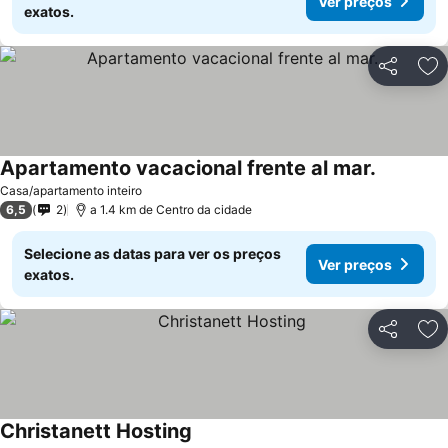
Ver preços
exatos.
Partilhar
Ad
Apartamento vacacional frente al mar.
Casa/apartamento inteiro
6,5
2
a 1.4 km de Centro da cidade
Selecione as datas para ver os preços
Ver preços
exatos.
Partilhar
Ad
Christanett Hosting