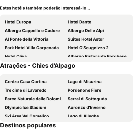
Estes hotéis também poderão interessá-lo...
Hotel Europa
Hotel Dante
Albergo Cappello e Cadore
Albergo Delle Alpi
Al Ponte della Vittoria
Suites Hotel Astor
Park Hotel Villa Carpenada
Hotel O'Scugnizzo 2
Hotel Oliva
Albergo Ristorante Borghese
Atrações - Chies d'Alpago
Centro Casa Cortina
Lago di Misurina
Tre cime di Lavaredo
Pordenone Fiere
Parco Naturale delle Dolomiti d'Ampezzo
Serrai di Sottoguda
Olympic Ice Stadium
Auronzo d'Inverno
Ski Area Val Comelico
Lago di Alleghe
Destinos populares
Fun Bob
Passo Giau