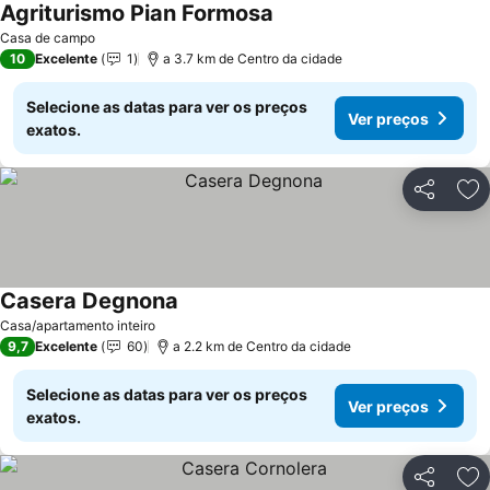
Agriturismo Pian Formosa
Casa de campo
10
Excelente
1
a 3.7 km de Centro da cidade
Selecione as datas para ver os preços
Ver preços
exatos.
Partilhar
Ad
Casera Degnona
Casa/apartamento inteiro
9,7
Excelente
60
a 2.2 km de Centro da cidade
Selecione as datas para ver os preços
Ver preços
exatos.
Partilhar
Ad