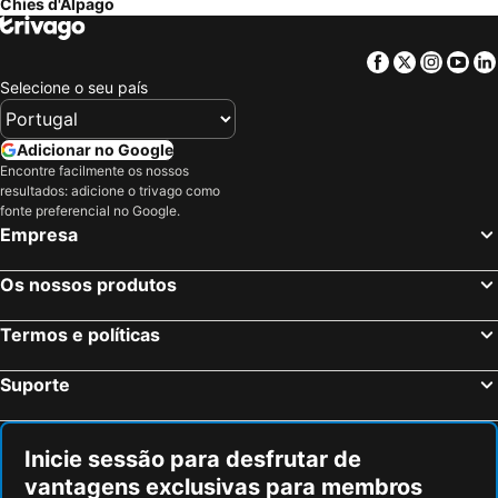
Chies d'Alpago
Caorle, Veneto Hotéis
Arabba, Veneto Hotéis
Campitello di Fassa, Trentino-Alto Ádige Hotéis
Murano, Veneto Hotéis
Facebook
Twitter
Insta
Yo
Veneza, Veneto Hotéis
Verona, Veneto Hotéis
Selecione o seu país
Mestre, Veneto Hotéis
Mira, Veneto Hotéis
Sirmione, Lombardia Hotéis
Pádua, Veneto Hotéis
Adicionar no Google
Encontre facilmente os nossos
Dolo, Veneto Hotéis
Abano Terme, Veneto Hotéis
resultados: adicione o trivago como
Cortina d'Ampezzo, Veneto Hotéis
Roma, Lazio Hotéis
fonte preferencial no Google.
Empresa
Milão, Lombardia Hotéis
Florença, Toscana Hotéis
Nápoles, Campanha Hotéis
Bolonha, Emília-Romanha Hotéis
Os nossos produtos
Palermo, Sicília Hotéis
Cagliari, Sardenha Hotéis
Termos e políticas
Suporte
Inicie sessão para desfrutar de
vantagens exclusivas para membros