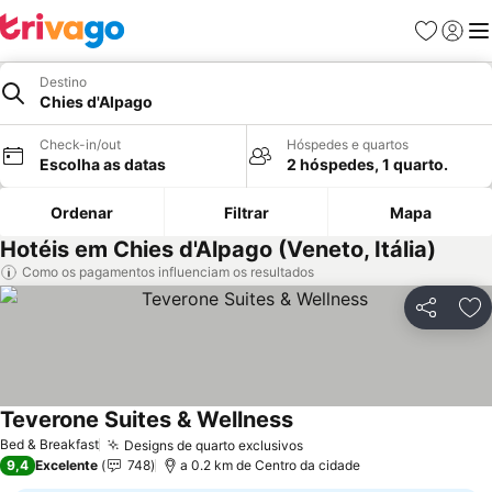
Favoritos
Iniciar
Me
Destino
Chies d'Alpago
Check-in/out
Hóspedes e quartos
Escolha as datas
2 hóspedes, 1 quarto.
Ordenar
Filtrar
Mapa
Hotéis em Chies d'Alpago (Veneto, Itália)
Como os pagamentos influenciam os resultados
Partilhar
Ad
Teverone Suites & Wellness
Bed & Breakfast
Designs de quarto exclusivos
9,4
Excelente
748
a 0.2 km de Centro da cidade