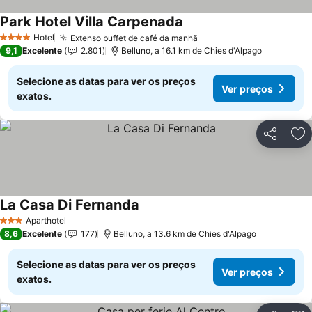
Park Hotel Villa Carpenada
Hotel
Extenso buffet de café da manhã
4 Estrelas
9,1
Excelente
2.801
Belluno, a 16.1 km de Chies d'Alpago
Selecione as datas para ver os preços
Ver preços
exatos.
Partilhar
Ad
La Casa Di Fernanda
Aparthotel
3 Estrelas
8,6
Excelente
177
Belluno, a 13.6 km de Chies d'Alpago
Selecione as datas para ver os preços
Ver preços
exatos.