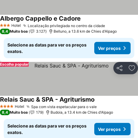
Albergo Cappello e Cadore
Hotel
Localização privilegiada no centro da cidade
3 Estrelas
8,4
Muito boa
3.127
Belluno, a 13.6 km de Chies d'Alpago
Selecione as datas para ver os preços
Ver preços
exatos.
Escolha popular
Partilhar
Ad
Relais Sauc & SPA - Agriturismo
Hotel
Spa com vista espetacular para o vale
4 Estrelas
8,4
Muito boa
179
Budoia, a 13.4 km de Chies d'Alpago
Selecione as datas para ver os preços
Ver preços
exatos.