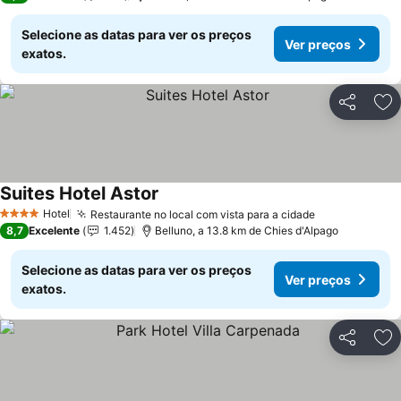
Selecione as datas para ver os preços
Ver preços
exatos.
Partilhar
Ad
Suites Hotel Astor
Hotel
Restaurante no local com vista para a cidade
4 Estrelas
8,7
Excelente
1.452
Belluno, a 13.8 km de Chies d'Alpago
Selecione as datas para ver os preços
Ver preços
exatos.
Partilhar
Ad