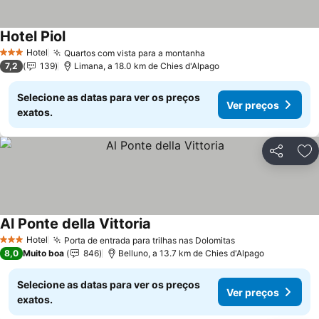
Hotel Piol
Hotel
Quartos com vista para a montanha
3 Estrelas
7,2
139
Limana, a 18.0 km de Chies d'Alpago
Selecione as datas para ver os preços
Ver preços
exatos.
Partilhar
Ad
Al Ponte della Vittoria
Hotel
Porta de entrada para trilhas nas Dolomitas
3 Estrelas
8,0
Muito boa
846
Belluno, a 13.7 km de Chies d'Alpago
Selecione as datas para ver os preços
Ver preços
exatos.