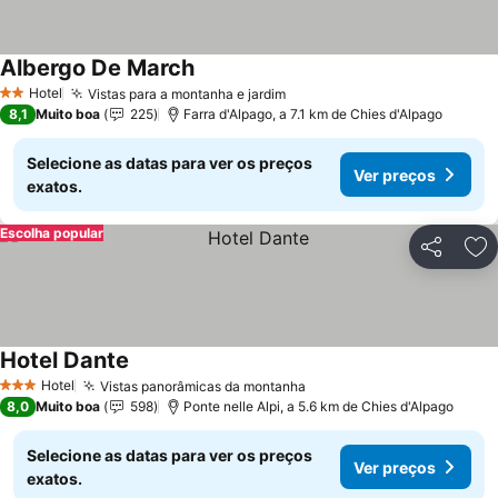
Albergo De March
Hotel
Vistas para a montanha e jardim
2 Estrelas
8,1
Muito boa
225
Farra d'Alpago, a 7.1 km de Chies d'Alpago
Selecione as datas para ver os preços
Ver preços
exatos.
Escolha popular
Partilhar
Ad
Hotel Dante
Hotel
Vistas panorâmicas da montanha
3 Estrelas
8,0
Muito boa
598
Ponte nelle Alpi, a 5.6 km de Chies d'Alpago
Selecione as datas para ver os preços
Ver preços
exatos.