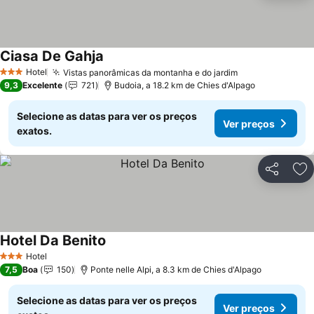
Ciasa De Gahja
Hotel
Vistas panorâmicas da montanha e do jardim
3 Estrelas
9,3
Excelente
721
Budoia, a 18.2 km de Chies d'Alpago
Selecione as datas para ver os preços
Ver preços
exatos.
Partilhar
Ad
Hotel Da Benito
Hotel
3 Estrelas
7,5
Boa
150
Ponte nelle Alpi, a 8.3 km de Chies d'Alpago
Selecione as datas para ver os preços
Ver preços