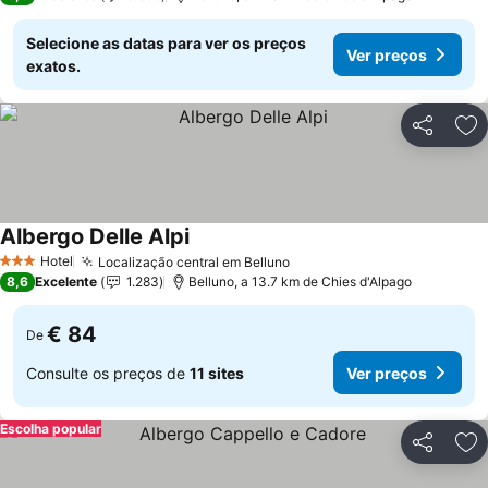
Selecione as datas para ver os preços
Ver preços
exatos.
Partilhar
Ad
Albergo Delle Alpi
Hotel
Localização central em Belluno
3 Estrelas
8,6
Excelente
1.283
Belluno, a 13.7 km de Chies d'Alpago
€ 84
De
Consulte os preços de
11 sites
Ver preços
Escolha popular
Partilhar
Ad