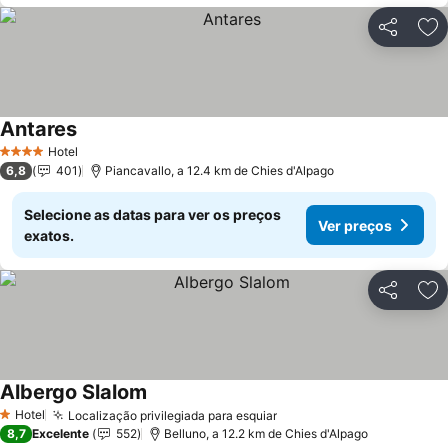
Partilhar
Ad
Antares
Hotel
4 Estrelas
6,8
401
Piancavallo, a 12.4 km de Chies d'Alpago
Selecione as datas para ver os preços
Ver preços
exatos.
Partilhar
Ad
Albergo Slalom
Hotel
Localização privilegiada para esquiar
1 Estrelas
8,7
Excelente
552
Belluno, a 12.2 km de Chies d'Alpago