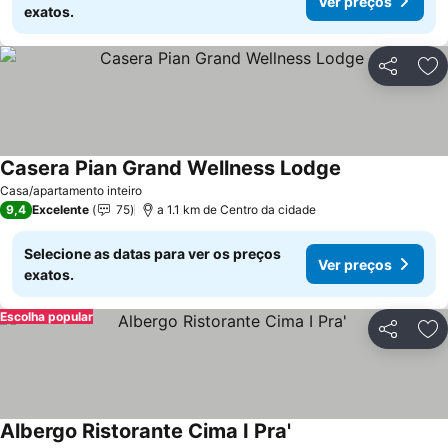
Ver preços
exatos.
Partilhar
Ad
Casera Pian Grand Wellness Lodge
Casa/apartamento inteiro
9,4
Excelente
75
a 1.1 km de Centro da cidade
Selecione as datas para ver os preços
Ver preços
exatos.
Escolha popular
Partilhar
Ad
Albergo Ristorante Cima I Pra'