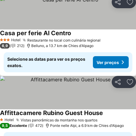
Partilhar
Ad
Casa per ferie Al Centro
Hotel
Restaurante no local com culinária regional
3 Estrelas
6,9
212
Belluno, a 13.7 km de Chies d'Alpago
Selecione as datas para ver os preços
Ver preços
exatos.
Partilhar
Ad
Affittacamere Rubino Guest House
Hotel
Vistas panorâmicas da montanha nos quartos
1 Estrelas
9,5
Excelente
472
Ponte nelle Alpi, a 6.9 km de Chies d'Alpago