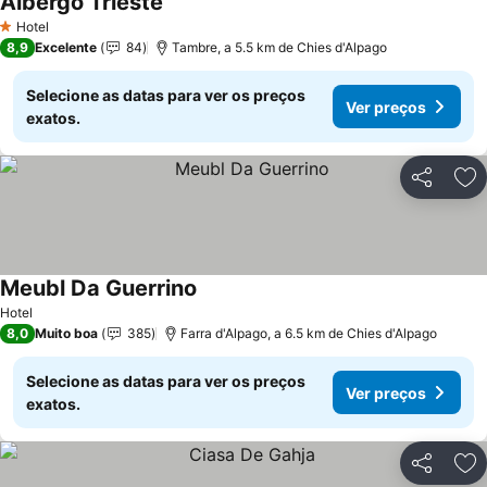
Albergo Trieste
Hotel
1 Estrelas
8,9
Excelente
84
Tambre, a 5.5 km de Chies d'Alpago
Selecione as datas para ver os preços
Ver preços
exatos.
Partilhar
Ad
Meubl Da Guerrino
Hotel
8,0
Muito boa
385
Farra d'Alpago, a 6.5 km de Chies d'Alpago
Selecione as datas para ver os preços
Ver preços
exatos.
Partilhar
Ad