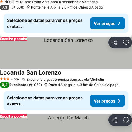
Hotel
Quartos com vista para a montanha e varandas
1 Estrelas
7,3
538
Ponte nelle Alpi, a 8.0 km de Chies d'Alpago
Selecione as datas para ver os preços
Ver preços
exatos.
Escolha popular
Partilhar
Ad
Locanda San Lorenzo
Hotel
Experiência gastronómica com estrela Michelin
3 Estrelas
9,2
Excelente
950
Puos d'Alpago, a 4.3 km de Chies d'Alpago
Selecione as datas para ver os preços
Ver preços
exatos.
Escolha popular
Partilhar
Ad