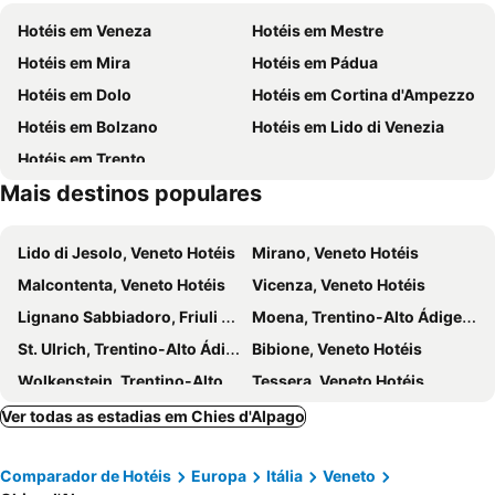
Pocol
Passo Falzarego
Hotéis em Veneza
Hotéis em Mestre
Lagazuoi
Golf Club Cansiglio
Hotéis em Mira
Hotéis em Pádua
Monte Toc
Diga del Vajont
Hotéis em Dolo
Hotéis em Cortina d'Ampezzo
Mostra internazionale del gelato artigianale
Nevegal
Hotéis em Bolzano
Hotéis em Lido di Venezia
Piancavallo
Lago di Barcis
Hotéis em Trento
Piazza dei Martiri
San Floriano
Mais destinos populares
Civetta
Borgo di Poffabro
Parco Nazionale delle Dolomiti Bellunesi
Abbazia Benedettina di Santa Maria in Sylvis
Lido di Jesolo, Veneto Hotéis
Mirano, Veneto Hotéis
Santuario della Madonna del Ramoncello
Antica Fiera di Santa Lucia
Malcontenta, Veneto Hotéis
Vicenza, Veneto Hotéis
Lignano Sabbiadoro, Friuli Venecia Júlia Hotéis
Moena, Trentino-Alto Ádige Hotéis
St. Ulrich, Trentino-Alto Ádige Hotéis
Bibione, Veneto Hotéis
Wolkenstein, Trentino-Alto Ádige Hotéis
Tessera, Veneto Hotéis
Canazei, Trentino-Alto Ádige Hotéis
Jesolo, Veneto Hotéis
Ver todas as estadias em Chies d'Alpago
Cavallino-Treporti, Veneto Hotéis
Misurina, Veneto Hotéis
Comparador de Hotéis
Europa
Itália
Veneto
Levico Terme, Trentino-Alto Ádige Hotéis
Corvara, Trentino-Alto Ádige Hotéis