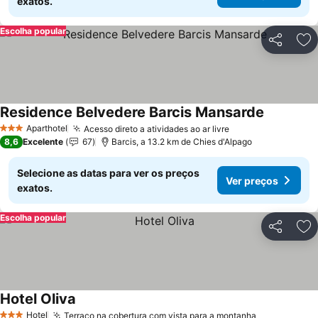
exatos.
Escolha popular
Partilhar
Ad
Residence Belvedere Barcis Mansarde
Aparthotel
Acesso direto a atividades ao ar livre
3 Estrelas
8,6
Excelente
67
Barcis, a 13.2 km de Chies d'Alpago
Selecione as datas para ver os preços
Ver preços
exatos.
Escolha popular
Partilhar
Ad
Hotel Oliva
Hotel
Terraço na cobertura com vista para a montanha