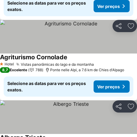
Selecione as datas para ver os preços
Ver preços
exatos.
Partilhar
Ad
Agriturismo Cornolade
Hotel
Vistas panorâmicas do lago e da montanha
1 Estrelas
8,7
Excelente
788
Ponte nelle Alpi, a 7.6 km de Chies d'Alpago
Selecione as datas para ver os preços
Ver preços
exatos.
Partilhar
Ad