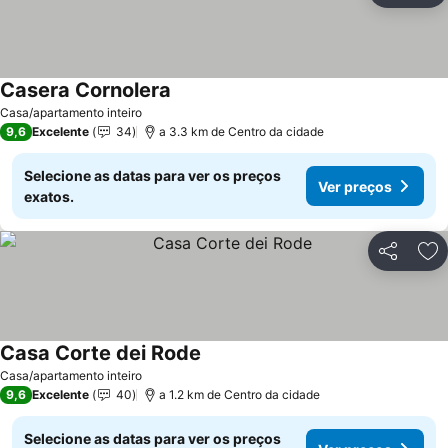
Casera Cornolera
Casa/apartamento inteiro
9,6
Excelente
34
a 3.3 km de Centro da cidade
Selecione as datas para ver os preços
Ver preços
exatos.
Partilhar
Ad
Casa Corte dei Rode
Casa/apartamento inteiro
9,6
Excelente
40
a 1.2 km de Centro da cidade
Selecione as datas para ver os preços