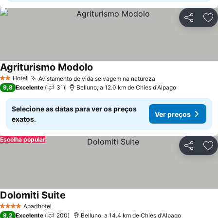
Partilhar
Ad
Agriturismo Modolo
Hotel
Avistamento de vida selvagem na natureza
2 Estrelas
9,8
Excelente
31
Belluno, a 12.0 km de Chies d'Alpago
Selecione as datas para ver os preços
Ver preços
exatos.
Escolha popular
Partilhar
Ad
Dolomiti Suite
Aparthotel
4 Estrelas
9,2
Excelente
200
Belluno, a 14.4 km de Chies d'Alpago