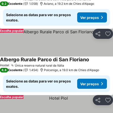
3 Estrelas
9,2
Excelente
1.058
Aviano, a 19.2 km de Chies d'Alpago
Selecione as datas para ver os preços
Ver preços
exatos.
Escolha popular
Partilhar
Ad
Albergo Rurale Parco di San Floriano
Hostel
Única reserva natural rural da Itália
8,8
Excelente
1.454
Polcenigo, a 19.0 km de Chies d'Alpago
Selecione as datas para ver os preços
Ver preços
exatos.
Escolha popular
Partilhar
Ad