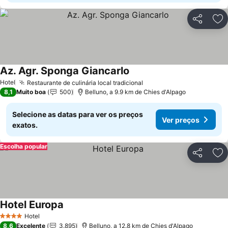
Partilhar
Ad
Az. Agr. Sponga Giancarlo
Hotel
Restaurante de culinária local tradicional
8,1
Muito boa
500
Belluno, a 9.9 km de Chies d'Alpago
Selecione as datas para ver os preços
Ver preços
exatos.
Escolha popular
Partilhar
Ad
Hotel Europa
Hotel
4 Estrelas
8,6
Excelente
3.895
Belluno, a 12.8 km de Chies d'Alpago