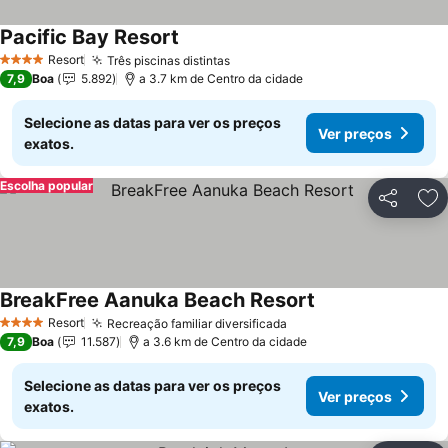
Pacific Bay Resort
Ver preços
Resort
Três piscinas distintas
Ver preços
4 Estrelas
7,9
Boa
5.892
a 3.7 km de Centro da cidade
Selecione as datas para ver os preços
Ver preços
exatos.
Escolha popular
Partilhar
Ad
BreakFree Aanuka Beach Resort
Ver preços
Resort
Recreação familiar diversificada
Ver preços
4 Estrelas
7,9
Boa
11.587
a 3.6 km de Centro da cidade
Selecione as datas para ver os preços
Ver preços
exatos.