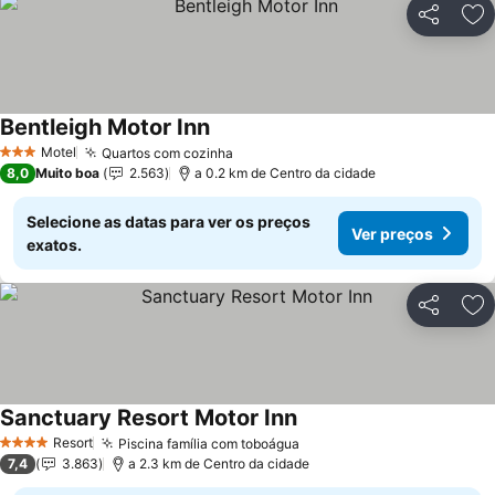
Partilhar
Ad
Bentleigh Motor Inn
Ver preços
Motel
Quartos com cozinha
Ver preços
3 Estrelas
8,0
Muito boa
2.563
a 0.2 km de Centro da cidade
Selecione as datas para ver os preços
Ver preços
exatos.
Partilhar
Ad
Sanctuary Resort Motor Inn
Ver preços
Resort
Piscina família com toboágua
Ver preços
4 Estrelas
7,4
3.863
a 2.3 km de Centro da cidade