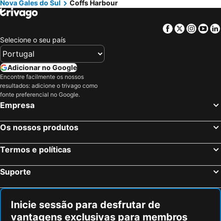
Nova Gales do Sul
Coffs Harbour
Facebook
Twitter
Insta
Yo
Selecione o seu país
Adicionar no Google
Encontre facilmente os nossos
resultados: adicione o trivago como
fonte preferencial no Google.
Empresa
Os nossos produtos
Termos e políticas
Suporte
Inicie sessão para desfrutar de
vantagens exclusivas para membros