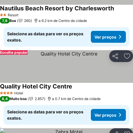
Nautilus Beach Resort by Charlesworth
Ver pre
Resort
2 Estrelas
7,8
Boa
260
a 6.2 km de Centro da cidade
Selecione as datas para ver os preços
Ver preços
exatos.
Escolha popular
Partilhar
Ad
Quality Hotel City Centre
Ver preços
Hotel
4 Estrelas
8,4
Muito boa
2.857
a 0.7 km de Centro da cidade
Selecione as datas para ver os preços
Ver preços
exatos.