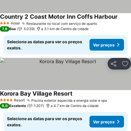
Country 2 Coast Motor Inn Coffs Harbour
Ver p
Hotel
Restaurante no local com serviço de quarto
Ver preços
3 Estrelas
7,6
Boa
5.039
a 3.1 km de Centro da cidade
Selecione as datas para ver os preços
Ver preços
exatos.
Partilhar
Ad
Korora Bay Village Resort
Ver preços
Resort
Piscina exterior aquecida a energia solar e spa
Ver preços
4 Estrelas
9,0
Excelente
1.207
a 4.7 km de Centro da cidade
Selecione as datas para ver os preços
Ver preços
exatos.