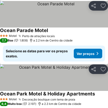
Partilhar
Ad
Ocean Parade Motel
Ver preços
Motel
Perto de atrações locais
Ver preços
3 Estrelas
7,7
Boa
1.808
a 2.2 km de Centro da cidade
Selecione as datas para ver os preços
Ver preços
exatos.
Partilhar
Ad
Ocean Park Motel & Holiday Apartments
Ver pr
Motel
Decoração boutique com tema de praia
Ver preços
3 Estrelas
8,4
Muito boa
2.197
a 2.3 km de Centro da cidade