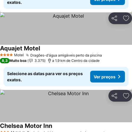
exatos.
Partilhar
Ad
Aquajet Motel
Ver preços
Motel
Dragões-d'água amigáveis perto da piscina
Ver preços
4 Estrelas
8,3
Muito boa
3.375
a 1.9 km de Centro da cidade
Selecione as datas para ver os preços
Ver preços
exatos.
Partilhar
Ad
Chelsea Motor Inn
Ver preços