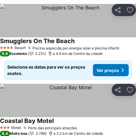
Partilhar
Ad
Smugglers On The Beach
Ver preços
Resort
Piscina aquecida por energia solar e piscina infantil
Ver pr
4 Estrelas
8,9
Excelente
2.231
a 4.6 km de Centro da cidade
Selecione as datas para ver os preços
Ver preços
exatos.
Partilhar
Ad
Coastal Bay Motel
Ver preços
Motel
Perto das principais atrações
Ver preços
3 Estrelas
8,4
Muito boa
3.786
a 2.2 km de Centro da cidade