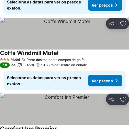
Selecione as datas para ver os preços
Ver preços
exatos.
Partilhar
Ad
Coffs Windmill Motel
Ver preços
Motel
Perto dos melhores campos de golfe
Ver preços
3 Estrelas
7,8
Boa
3.458
a 1.6 km de Centro da cidade
Selecione as datas para ver os preços
Ver preços
exatos.
Partilhar
Ad
Comfort Inn Premier