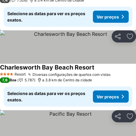
7,4
7.526
a 5.4 km de Centro da cidade
Selecione as datas para ver os preços
Ver preços
exatos.
Partilhar
Ad
Charlesworth Bay Beach Resort
Ver preços
Resort
Diversas configurações de quartos com vistas
Ver preços
4 Estrelas
7,6
Boa
5.787
a 3.8 km de Centro da cidade
Selecione as datas para ver os preços
Ver preços
exatos.
Partilhar
Ad