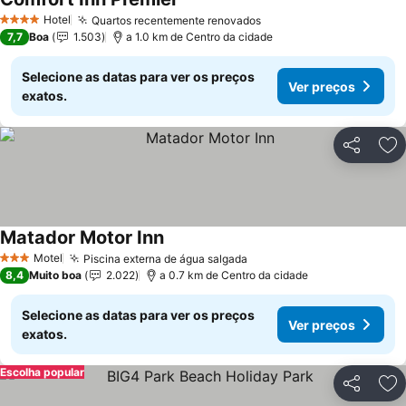
Ver preços
Hotel
Quartos recentemente renovados
Ver preços
4 Estrelas
7,7
Boa
1.503
a 1.0 km de Centro da cidade
Selecione as datas para ver os preços
Ver preços
exatos.
Partilhar
Ad
Matador Motor Inn
Ver preços
Motel
Piscina externa de água salgada
Ver preços
3 Estrelas
8,4
Muito boa
2.022
a 0.7 km de Centro da cidade
Selecione as datas para ver os preços
Ver preços
exatos.
Escolha popular
Partilhar
Ad