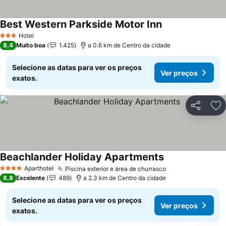
Best Western Parkside Motor Inn
Ver preços
Hotel
3 Estrelas
8,4
Muito boa
1.425
a 0.6 km de Centro da cidade
Selecione as datas para ver os preços
Ver preços
exatos.
Partilhar
Ad
Beachlander Holiday Apartments
Ver preços
Aparthotel
Piscina exterior e área de churrasco
Ver preços
4 Estrelas
8,8
Excelente
489
a 2.3 km de Centro da cidade
Selecione as datas para ver os preços
Ver preços
exatos.