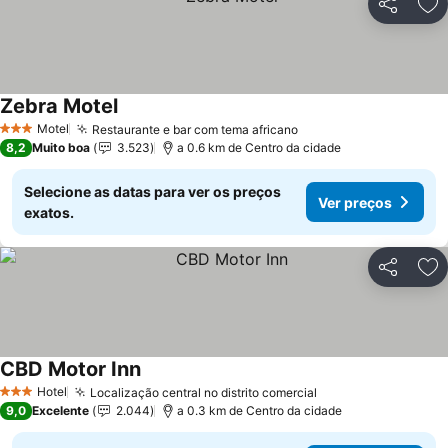
Partilhar
Ad
Zebra Motel
Ver preços
Motel
Restaurante e bar com tema africano
Ver preços
3 Estrelas
8,2
Muito boa
3.523
a 0.6 km de Centro da cidade
Selecione as datas para ver os preços
Ver preços
exatos.
Partilhar
Ad
CBD Motor Inn
Ver preços
Hotel
Localização central no distrito comercial
Ver preços
3 Estrelas
9,0
Excelente
2.044
a 0.3 km de Centro da cidade