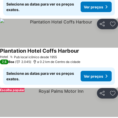
Selecione as datas para ver os preços
Ver preços
exatos.
Partilhar
Ad
Plantation Hotel Coffs Harbour
Ver preços
Hotel
Pub local icônico desde 1955
Ver preços
7,5
Boa
2.045
a 0.2 km de Centro da cidade
Selecione as datas para ver os preços
Ver preços
exatos.
Escolha popular
Partilhar
Ad