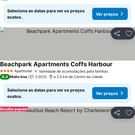
Selecione as datas para ver os preços
Ver preços
exatos.
Partilhar
Ad
Beachpark Apartments Coffs Harbour
Ver preço
Aparthotel
Variedade de acomodações para famílias
Ver preços
4 Estrelas
8,4
Muito boa
2.003
a 2.5 km de Centro da cidade
Selecione as datas para ver os preços
Ver preços
exatos.
Escolha popular
Partilhar
Ad