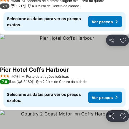
Motel
Banheira de hidromassagem exclusiva no quarto
Ver preços
3 Estrelas
7,1
1.217
a 0.2 km de Centro da cidade
Selecione as datas para ver os preços
Ver preços
exatos.
Partilhar
Ad
Pier Hotel Coffs Harbour
Ver preços
Hotel
Perto de atrações icônicas
Ver preços
3 Estrelas
7,9
Boa
2.180
a 2.2 km de Centro da cidade
Selecione as datas para ver os preços
Ver preços
exatos.
Partilhar
Ad