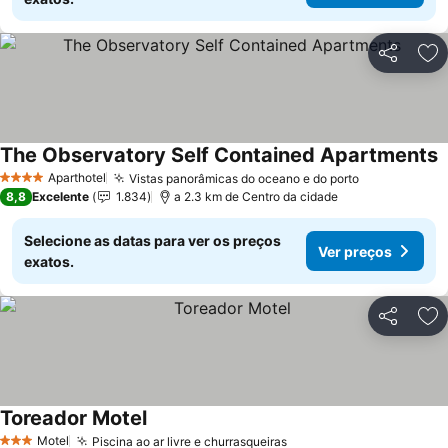
Partilhar
Ad
The Observatory Self Contained Apartments
V
Aparthotel
Vistas panorâmicas do oceano e do porto
Ver preços
4 Estrelas
8,8
Excelente
1.834
a 2.3 km de Centro da cidade
Selecione as datas para ver os preços
Ver preços
exatos.
Partilhar
Ad
Toreador Motel
Ver preços
Motel
Piscina ao ar livre e churrasqueiras
Ver preços
3 Estrelas