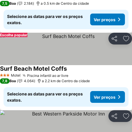
7,5
Boa
2.184
a 0.5 km de Centro da cidade
Selecione as datas para ver os preços
Ver preços
exatos.
Escolha popular
Partilhar
Ad
Surf Beach Motel Coffs
Ver preços
Motel
Piscina infantil ao ar livre
Ver preços
3 Estrelas
7,8
Boa
4.064
a 2.2 km de Centro da cidade
Selecione as datas para ver os preços
Ver preços
exatos.
Partilhar
Ad