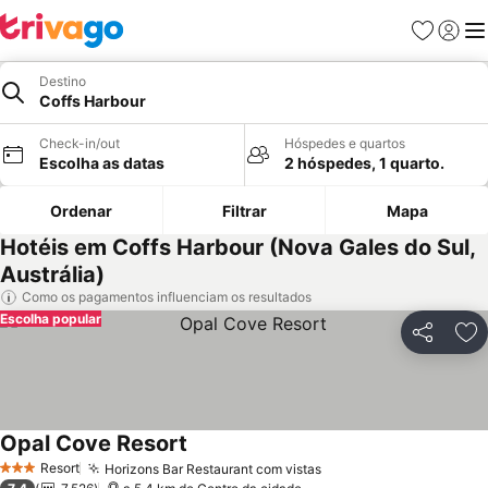
Favoritos
Iniciar
Me
Destino
Coffs Harbour
Check-in/out
Hóspedes e quartos
Escolha as datas
2 hóspedes, 1 quarto.
Ordenar
Filtrar
Mapa
Hotéis em Coffs Harbour (Nova Gales do Sul,
Austrália)
Como os pagamentos influenciam os resultados
Escolha popular
Partilhar
Ad
Opal Cove Resort
Ver preços
Resort
Horizons Bar Restaurant com vistas
Ver preços
3 Estrelas