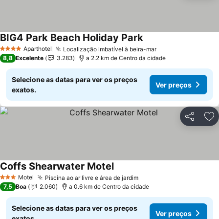
BIG4 Park Beach Holiday Park
Ver preços
Aparthotel
Localização imbatível à beira-mar
Ver preços
4 Estrelas
8,8
Excelente
3.283
a 2.2 km de Centro da cidade
Selecione as datas para ver os preços
Ver preços
exatos.
Partilhar
Ad
Coffs Shearwater Motel
Ver preços
Motel
Piscina ao ar livre e área de jardim
Ver preços
3 Estrelas
7,5
Boa
2.060
a 0.6 km de Centro da cidade
Selecione as datas para ver os preços
Ver preços
exatos.