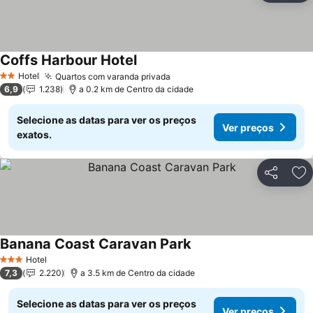
Coffs Harbour Hotel
Ver preços
Hotel
Quartos com varanda privada
Ver preços
2 Estrelas
6,9
1.238
a 0.2 km de Centro da cidade
Selecione as datas para ver os preços
Ver preços
exatos.
Partilhar
Ad
Banana Coast Caravan Park
Ver preços
Hotel
3 Estrelas
7,3
2.220
a 3.5 km de Centro da cidade
Selecione as datas para ver os preços
Ver preços