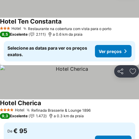
Hotel Ten Constanta
Ver preços
Hotel
Restaurante na cobertura com vista para o porto
Ver preços
3 Estrelas
8,5
Excelente
2.111
a 0.6 km da praia
Selecione as datas para ver os preços
Ver preços
exatos.
Partilhar
Ad
Hotel Cherica
Ver preços
Hotel
Refinada Brasserie & Lounge 1896
Ver preços
4 Estrelas
9,3
Excelente
1.472
a 0.3 km da praia
€ 95
De