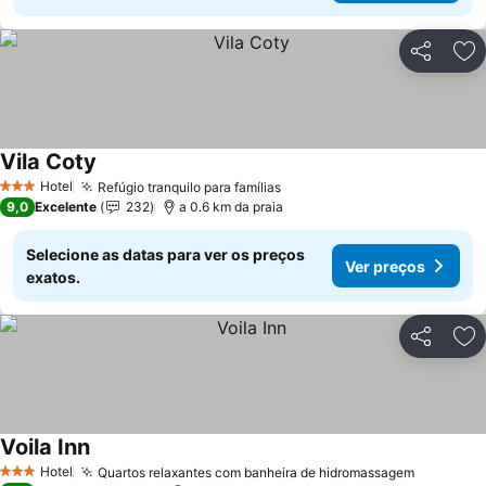
Partilhar
Ad
Vila Coty
Ver preços
Hotel
Refúgio tranquilo para famílias
Ver preços
3 Estrelas
9,0
Excelente
232
a 0.6 km da praia
Selecione as datas para ver os preços
Ver preços
exatos.
Partilhar
Ad
Voila Inn
Ver preços
Hotel
Quartos relaxantes com banheira de hidromassagem
Ver preç
3 Estrelas