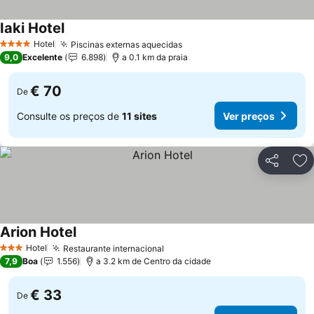
Iaki Hotel
Ver preços
Hotel
Piscinas externas aquecidas
Ver preços
4 Estrelas
9,0
Excelente
6.898
a 0.1 km da praia
€ 70
De
Consulte os preços de
11 sites
Ver preços
Partilhar
Ad
Arion Hotel
Ver preços
Hotel
Restaurante internacional
Ver preços
3 Estrelas
7,9
Boa
1.556
a 3.2 km de Centro da cidade
€ 33
De