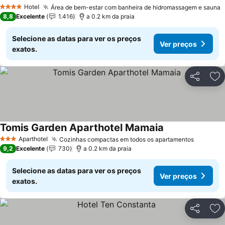
Ver preços
Hotel
Área de bem-estar com banheira de hidromassagem e sauna
V
4 Estrelas
8,8
Excelente
1.416
a 0.2 km da praia
Selecione as datas para ver os preços
Ver preços
exatos.
Partilhar
Ad
Tomis Garden Aparthotel Mamaia
Ver preços
Aparthotel
Cozinhas compactas em todos os apartamentos
Ver pre
3 Estrelas
9,2
Excelente
730
a 0.2 km da praia
Selecione as datas para ver os preços
Ver preços
exatos.
Partilhar
Ad