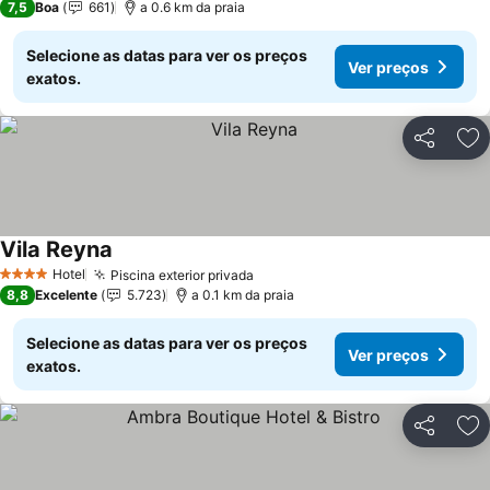
7,5
Boa
661
a 0.6 km da praia
Selecione as datas para ver os preços
Ver preços
exatos.
Partilhar
Ad
Vila Reyna
Ver preços
Hotel
Piscina exterior privada
Ver preços
4 Estrelas
8,8
Excelente
5.723
a 0.1 km da praia
Selecione as datas para ver os preços
Ver preços
exatos.
Partilhar
Ad