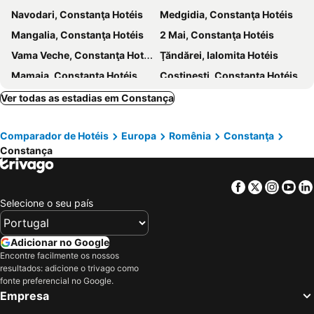
Navodari, Constanţa Hotéis
Medgidia, Constanţa Hotéis
Almar Luxury
Paradox
Mangalia, Constanţa Hotéis
2 Mai, Constanţa Hotéis
Vama Veche, Constanţa Hotéis
Ţăndărei, Ialomita Hotéis
Mamaia, Constanţa Hotéis
Costinesti, Constanţa Hotéis
Albena, Dobrich Hotéis
Eforie Nord, Constanţa Hotéis
Ver todas as estadias em Constança
Balchik, Dobrich Hotéis
Eforie Süd, Constanţa Hotéis
Comparador de Hotéis
Europa
Romênia
Constanţa
Venus, Constanţa Hotéis
Corbu, Constanţa Hotéis
Constança
Bucareste, Ilfov Hotéis
Brasov, Brasov Hotéis
Cluj-Napoca, Cluj Hotéis
Sibiu, Sibiu Hotéis
Facebook
Twitter
Insta
Yo
Sighisoara, Mures Hotéis
Otopeni, Ilfov Hotéis
Selecione o seu país
Timisoara, Timis Hotéis
Iaşi, Iasi Hotéis
Adicionar no Google
Encontre facilmente os nossos
resultados: adicione o trivago como
fonte preferencial no Google.
Empresa