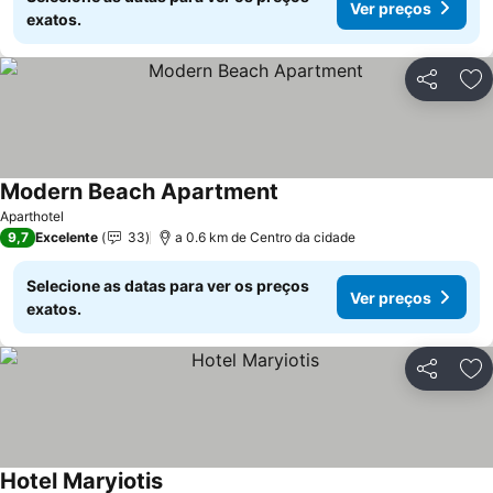
Ver preços
exatos.
Partilhar
Ad
Modern Beach Apartment
Ver preços
Aparthotel
9,7
Excelente
33
a 0.6 km de Centro da cidade
Selecione as datas para ver os preços
Ver preços
exatos.
Partilhar
Ad
Hotel Maryiotis