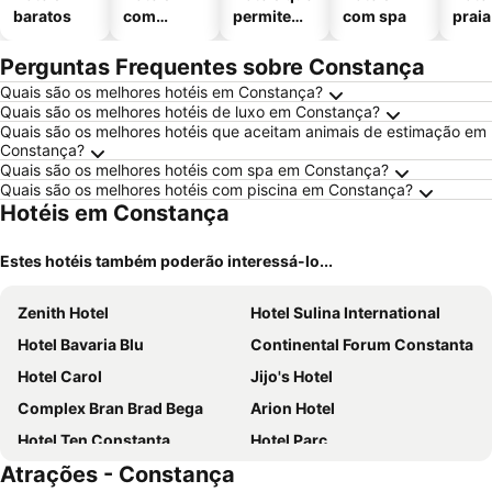
baratos
com
permitem
com spa
praia
piscinas
animais
Perguntas Frequentes sobre Constança
Quais são os melhores hotéis em Constança?
Quais são os melhores hotéis de luxo em Constança?
Quais são os melhores hotéis que aceitam animais de estimação em
Constança?
Quais são os melhores hotéis com spa em Constança?
Quais são os melhores hotéis com piscina em Constança?
Hotéis em Constança
Estes hotéis também poderão interessá-lo...
Zenith Hotel
Hotel Sulina International
Hotel Bavaria Blu
Continental Forum Constanta
Hotel Carol
Jijo's Hotel
Complex Bran Brad Bega
Arion Hotel
Hotel Ten Constanta
Hotel Parc
Atrações - Constança
Hotel Delfin
Splendid Conference & Spa Hotel – Adults Only