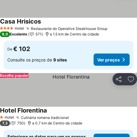
Casa Hrisicos
Ver preços
Hotel
Restaurante do Operative Steakhouse Group
Ver preços
4 Estrelas
9,0
Excelente
571
a 1.5 km de Centro da cidade
€ 102
De
Consulte os preços de
9 sites
Ver preços
Escolha popular
Partilhar
Ad
Hotel Florentina
Ver preços
Hotel
Culinária romena tradicional
Ver preços
1 Estrelas
7,3
750
a 0.7 km de Centro da cidade
Selecione as datas para ver os preços