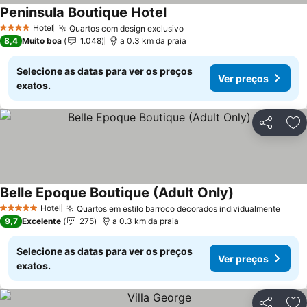
Peninsula Boutique Hotel
Ver preços
Hotel
Quartos com design exclusivo
Ver preços
4 Estrelas
8,4
Muito boa
1.048
a 0.3 km da praia
Selecione as datas para ver os preços
Ver preços
exatos.
Partilhar
Ad
Belle Epoque Boutique (Adult Only)
Ver preços
Hotel
Quartos em estilo barroco decorados individualmente
Ver 
5 Estrelas
9,7
Excelente
275
a 0.3 km da praia
Selecione as datas para ver os preços
Ver preços
exatos.