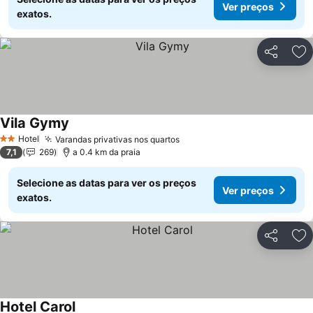
Ver preços
exatos.
Partilhar
Ad
Vila Gymy
Ver preços
Hotel
Varandas privativas nos quartos
Ver preços
2 Estrelas
7,1
269
a 0.4 km da praia
Selecione as datas para ver os preços
Ver preços
exatos.
Partilhar
Ad
Hotel Carol