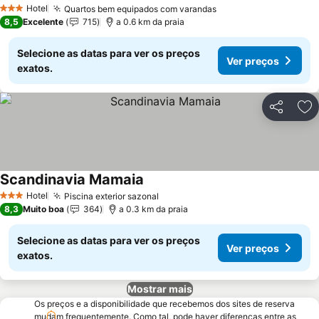
Ver preços
Hotel
Quartos bem equipados com varandas
Ver preços
3 Estrelas
8,5
Excelente
715
a 0.6 km da praia
Selecione as datas para ver os preços
Ver preços
exatos.
Partilhar
Ad
Scandinavia Mamaia
Ver preços
Hotel
Piscina exterior sazonal
Ver preços
3 Estrelas
8,3
Muito boa
364
a 0.3 km da praia
Selecione as datas para ver os preços
Ver preços
exatos.
Mostrar mais
Os preços e a disponibilidade que recebemos dos sites de reserva
mudam frequentemente. Como tal, pode haver diferenças entre as