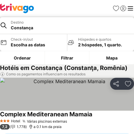
Favoritos
Iniciar
Me
Destino
Constança
Check-in/out
Hóspedes e quartos
Escolha as datas
2 hóspedes, 1 quarto.
Ordenar
Filtrar
Mapa
Hotéis em Constança (Constanţa, Romênia)
Como os pagamentos influenciam os resultados
Partilhar
Ad
Complex Mediteranean Mamaia
Ver preços
Hotel
Várias piscinas externas
Ver preços
3 Estrelas
7,2
1.778
a 0.1 km da praia