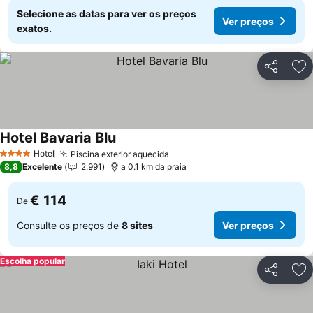
Selecione as datas para ver os preços
Ver preços
exatos.
Partilhar
Ad
Hotel Bavaria Blu
Ver preços
Hotel
Piscina exterior aquecida
Ver preços
4 Estrelas
8,8
Excelente
2.991
a 0.1 km da praia
€ 114
De
Consulte os preços de
8 sites
Ver preços
Escolha popular
Partilhar
Ad