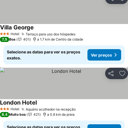
Partilhar
Ad
Villa George
Ver preços
Hotel
Terraço para uso dos hóspedes
Ver preços
3 Estrelas
7,5
Boa
401
a 1.7 km de Centro da cidade
Selecione as datas para ver os preços
Ver preços
exatos.
Partilhar
Ad
London Hotel
Ver preços
Hotel
Aquário acolhedor na recepção
Ver preços
3 Estrelas
8,4
Muito boa
421
a 0.6 km da praia
Selecione as datas para ver os preços