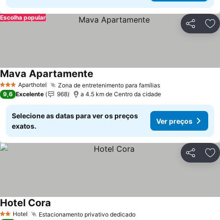
Escolha popular
Partilhar
Ad
Mava Apartamente
Ver preços
Aparthotel
Zona de entretenimento para famílias
Ver preços
3 Estrelas
9,6
Excelente
968
a 4.5 km de Centro da cidade
Selecione as datas para ver os preços
Ver preços
exatos.
Partilhar
Ad
Hotel Cora
Ver preços
Hotel
Estacionamento privativo dedicado
Ver preços
2 Estrelas