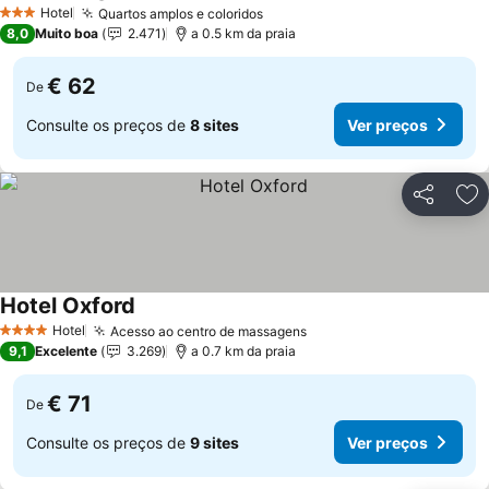
Ver preços
Hotel
Quartos amplos e coloridos
Ver preços
3 Estrelas
8,0
Muito boa
2.471
a 0.5 km da praia
€ 62
De
Consulte os preços de
8 sites
Ver preços
Partilhar
Ad
Hotel Oxford
Ver preços
Hotel
Acesso ao centro de massagens
Ver preços
4 Estrelas
9,1
Excelente
3.269
a 0.7 km da praia
€ 71
De
Consulte os preços de
9 sites
Ver preços