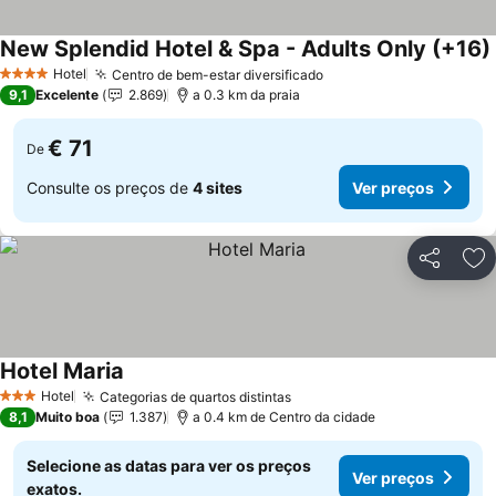
New Splendid Hotel & Spa - Adults Only (+16)
Hotel
Centro de bem-estar diversificado
Ver preços
4 Estrelas
9,1
Excelente
2.869
a 0.3 km da praia
€ 71
De
Consulte os preços de
4 sites
Ver preços
Partilhar
Ad
Hotel Maria
Ver preços
Hotel
Categorias de quartos distintas
Ver preços
3 Estrelas
8,1
Muito boa
1.387
a 0.4 km de Centro da cidade
Selecione as datas para ver os preços
Ver preços
exatos.