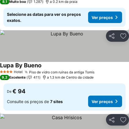
8,1
Muito boa
1.287
a 0.2 km da praia
Selecione as datas para ver os preços
Ver preços
exatos.
Partilhar
Ad
Lupa By Bueno
Ver preços
Hotel
Piso de vidro com ruínas da antiga Tomis
Ver preços
4 Estrelas
9,2
Excelente
411
a 1.3 km de Centro da cidade
€ 94
De
Consulte os preços de
7 sites
Ver preços
Partilhar
Ad