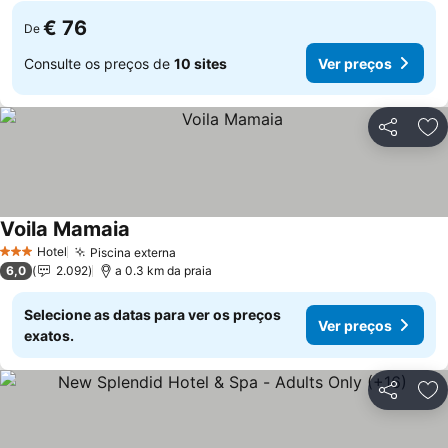
€ 76
De
Consulte os preços de
10 sites
Ver preços
Partilhar
Ad
Voila Mamaia
Ver preços
Hotel
Piscina externa
Ver preços
3 Estrelas
6,0
2.092
a 0.3 km da praia
Selecione as datas para ver os preços
Ver preços
exatos.
Partilhar
Ad