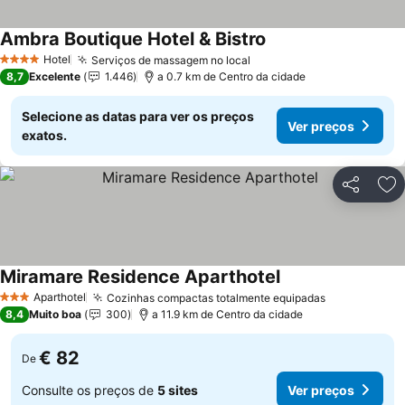
Ambra Boutique Hotel & Bistro
Ver preços
Hotel
Serviços de massagem no local
Ver preços
4 Estrelas
8,7
Excelente
1.446
a 0.7 km de Centro da cidade
Selecione as datas para ver os preços
Ver preços
exatos.
Partilhar
Ad
Miramare Residence Aparthotel
Ver preços
Aparthotel
Cozinhas compactas totalmente equipadas
Ver preços
3 Estrelas
8,4
Muito boa
300
a 11.9 km de Centro da cidade
€ 82
De
Consulte os preços de
5 sites
Ver preços