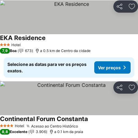
Partilhar
Ad
EKA Residence
Ver preços
Hotel
3 Estrelas
7,9
Boa
673
a 0.5 km de Centro da cidade
Selecione as datas para ver os preços
Ver preços
exatos.
Partilhar
Ad
Continental Forum Constanta
Ver preços
Hotel
Acesso ao Centro Histórico
Ver preços
4 Estrelas
8,8
Excelente
3.906
a 0.1 km da praia