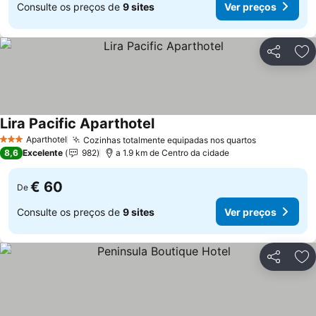
Consulte os preços de
9 sites
Ver preços
Partilhar
Ad
Lira Pacific Aparthotel
Ver preços
Aparthotel
Cozinhas totalmente equipadas nos quartos
Ver preços
3 Estrelas
8,6
Excelente
982
a 1.9 km de Centro da cidade
€ 60
De
Consulte os preços de
9 sites
Ver preços
Partilhar
Ad