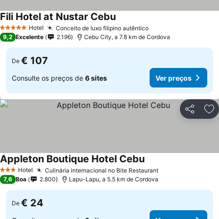
Fili Hotel at Nustar Cebu
Ver preços
Hotel
Conceito de luxo filipino autêntico
Ver preços
5 Estrelas
9,2
Excelente
2.196
Cebu City, a 7.8 km de Cordova
€ 107
De
Consulte os preços de
6 sites
Ver preços
Partilhar
Ad
Appleton Boutique Hotel Cebu
Ver preços
Hotel
Culinária internacional no Bite Restaurant
Ver preços
3 Estrelas
7,6
Boa
2.800
Lapu-Lapu, a 5.5 km de Cordova
€ 24
De