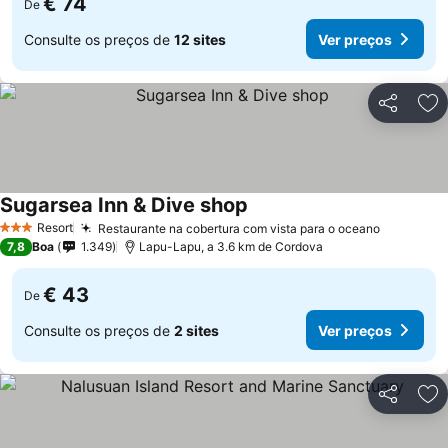
€ 74
De
Consulte os preços de
12 sites
Ver preços
Partilhar
Ad
Sugarsea Inn & Dive shop
Ver preços
Resort
Restaurante na cobertura com vista para o oceano
Ver preç
3 Estrelas
7,8
Boa
1.349
Lapu-Lapu, a 3.6 km de Cordova
€ 43
De
Consulte os preços de
2 sites
Ver preços
Partilhar
Ad