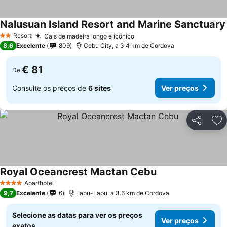
Nalusuan Island Resort and Marine Sanctuary
Resort
Cais de madeira longo e icônico
Ver preços
2 Estrelas
8,6
Excelente
809
Cebu City, a 3.4 km de Cordova
€ 81
De
Consulte os preços de
6 sites
Ver preços
Partilhar
Ad
Royal Oceancrest Mactan Cebu
Ver preços
Aparthotel
4 Estrelas
9,7
Excelente
6
Lapu-Lapu, a 3.6 km de Cordova
Selecione as datas para ver os preços
Ver preços
exatos.