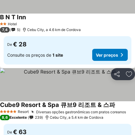
B N T Inn
Ver preços
Hotel
2 Estrelas
7,4
5
Cebu City, a 4.6 km de Cordova
€ 28
De
Consulte os preços de
1 site
Ver preços
Partilhar
Ad
Cube9 Resort & Spa 큐브9 리조트 & 스파
Ver preç
Resort
Diversas opções gastronômicas com pratos coreanos
Ver
5 Estrelas
8,6
Excelente
239
Cebu City, a 5.4 km de Cordova
€ 63
De