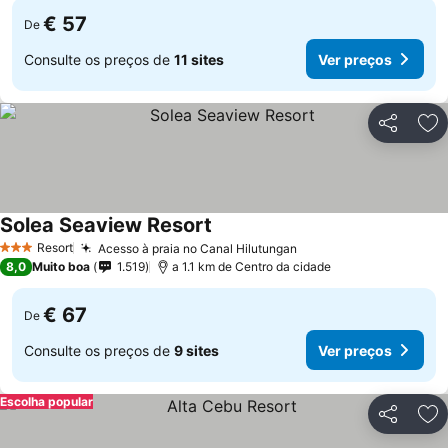
€ 57
De
Consulte os preços de
11 sites
Ver preços
Partilhar
Ad
Solea Seaview Resort
Ver preços
Resort
Acesso à praia no Canal Hilutungan
Ver preços
3 Estrelas
8,0
Muito boa
1.519
a 1.1 km de Centro da cidade
€ 67
De
Consulte os preços de
9 sites
Ver preços
Escolha popular
Partilhar
Ad