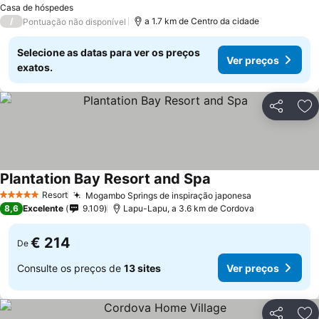
Casa de hóspedes
/
a 1.7 km de Centro da cidade
Pontuação não disponível
Selecione as datas para ver os preços
Ver preços
exatos.
Partilhar
Ad
Plantation Bay Resort and Spa
Ver preços
Resort
Mogambo Springs de inspiração japonesa
Ver preços
5 Estrelas
8,6
Excelente
9.109
Lapu-Lapu, a 3.6 km de Cordova
€ 214
De
Consulte os preços de
13 sites
Ver preços