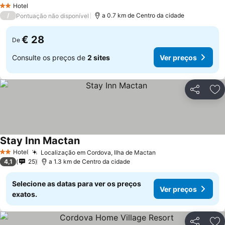
Ver preços
Hotel
2 Estrelas
/
a 0.7 km de Centro da cidade
Pontuação não disponível
€ 28
De
Consulte os preços de
2 sites
Ver preços
Partilhar
Ad
Stay Inn Mactan
Ver preços
Hotel
Localização em Cordova, Ilha de Mactan
Ver preços
2 Estrelas
4,1
25
a 1.3 km de Centro da cidade
Selecione as datas para ver os preços
Ver preços
exatos.