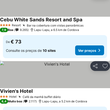
Cebu White Sands Resort and Spa
Ver preços
Resort
Bar na cobertura com vistas panorâmicas
Ver preços
4 Estrelas
7,9
Boa
9.265
Lapu-Lapu, a 6.5 km de Cordova
€ 73
De
Consulte os preços de
10 sites
Ver preços
Partilhar
Ad
Vivien's Hotel
Ver preços
Hotel
Café da manhã buffet diário
Ver preços
3 Estrelas
8,4
Muito boa
2.117
Lapu-Lapu, a 5.2 km de Cordova