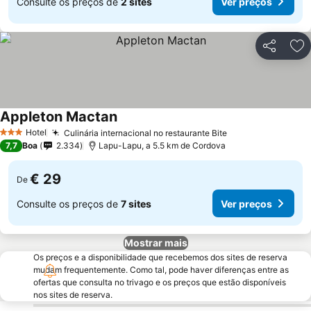
Consulte os preços de
2 sites
Ver preços
Partilhar
Ad
Appleton Mactan
Ver preços
Hotel
Culinária internacional no restaurante Bite
Ver preços
3 Estrelas
7,7
Boa
2.334
Lapu-Lapu, a 5.5 km de Cordova
€ 29
De
Consulte os preços de
7 sites
Ver preços
Mostrar mais
Os preços e a disponibilidade que recebemos dos sites de reserva
mudam frequentemente. Como tal, pode haver diferenças entre as
ofertas que consulta no trivago e os preços que estão disponíveis
nos sites de reserva.