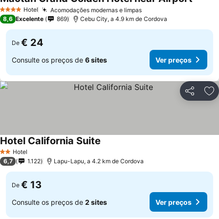
Ver pr
Hotel
Acomodações modernas e limpas
Ver preços
4 Estrelas
8,6
Excelente
869
Cebu City, a 4.9 km de Cordova
€ 24
De
Consulte os preços de
6 sites
Ver preços
Partilhar
Ad
Hotel California Suite
Ver preços
Hotel
2 Estrelas
6,7
1.122
Lapu-Lapu, a 4.2 km de Cordova
€ 13
De
Consulte os preços de
2 sites
Ver preços