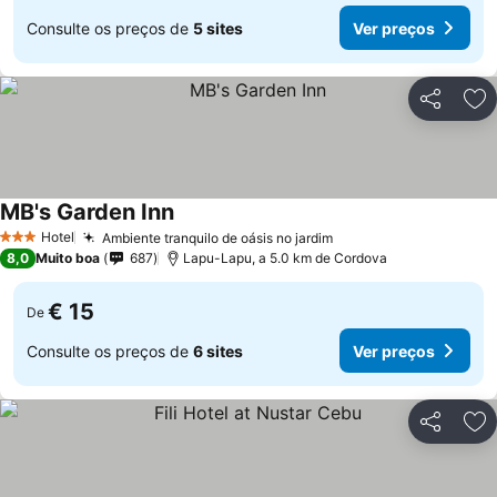
Consulte os preços de
5 sites
Ver preços
Partilhar
Ad
MB's Garden Inn
Ver preços
Hotel
Ambiente tranquilo de oásis no jardim
Ver preços
3 Estrelas
8,0
Muito boa
687
Lapu-Lapu, a 5.0 km de Cordova
€ 15
De
Consulte os preços de
6 sites
Ver preços
Partilhar
Ad