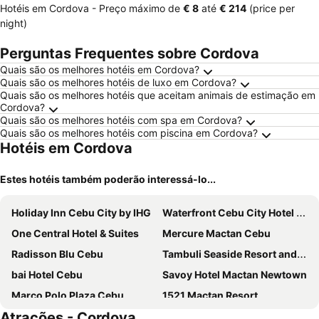
Hotéis em Cordova -
Preço máximo
de
‎€ 8
até
‎€ 214
(price per
night)
Perguntas Frequentes sobre Cordova
Quais são os melhores hotéis em Cordova?
Quais são os melhores hotéis de luxo em Cordova?
Quais são os melhores hotéis que aceitam animais de estimação em
Cordova?
Quais são os melhores hotéis com spa em Cordova?
Quais são os melhores hotéis com piscina em Cordova?
Hotéis em Cordova
Estes hotéis também poderão interessá-lo...
Holiday Inn Cebu City by IHG
Waterfront Cebu City Hotel & Casino
One Central Hotel & Suites
Mercure Mactan Cebu
Radisson Blu Cebu
Tambuli Seaside Resort and Spa
bai Hotel Cebu
Savoy Hotel Mactan Newtown
Marco Polo Plaza Cebu
1521 Mactan Resort
Atrações - Cordova
Quest Hotel and Conference Center - Cebu
Noble