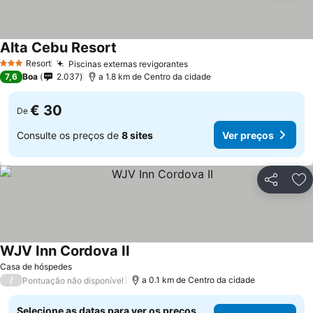
Alta Cebu Resort
Ver preços
Resort
Piscinas externas revigorantes
Ver preços
3 Estrelas
7,6
Boa
2.037
a 1.8 km de Centro da cidade
€ 30
De
Consulte os preços de
8 sites
Ver preços
Partilhar
Ad
WJV Inn Cordova II
Ver preços
Casa de hóspedes
/
a 0.1 km de Centro da cidade
Pontuação não disponível
Selecione as datas para ver os preços