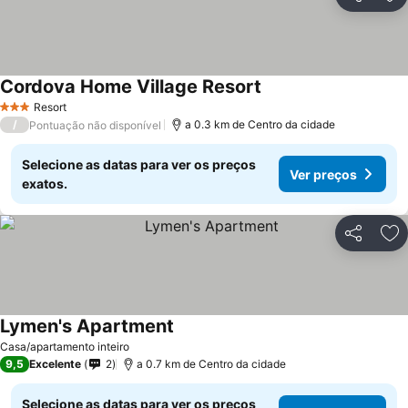
Partilhar
Ad
Cordova Home Village Resort
Ver preços
Resort
3 Estrelas
/
a 0.3 km de Centro da cidade
Pontuação não disponível
Selecione as datas para ver os preços
Ver preços
exatos.
Partilhar
Ad
Lymen's Apartment
Ver preços
Casa/apartamento inteiro
9,5
Excelente
2
a 0.7 km de Centro da cidade
Selecione as datas para ver os preços