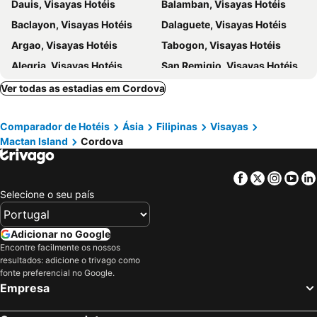
Dauis, Visayas Hotéis
Balamban, Visayas Hotéis
Dynasty Tourist Inn
Staycity Serviced Apartment
Baclayon, Visayas Hotéis
Dalaguete, Visayas Hotéis
Zerenity Hotel & Suites
Main Hotel & Suites
Argao, Visayas Hotéis
Tabogon, Visayas Hotéis
Aozora Seaside Mactan
Alegria, Visayas Hotéis
San Remigio, Visayas Hotéis
Iloilo City, Visayas Hotéis
Bacolod City, Visayas Hotéis
Ver todas as estadias em Cordova
Nueva Valencia, Visayas Hotéis
Roxas City, Visayas Hotéis
Comparador de Hotéis
Ásia
Filipinas
Visayas
El Nido, Visayas Hotéis
Manila, Luzon Hotéis
Mactan Island
Cordova
Coron, Visayas Hotéis
Balabag, Visayas Hotéis
Panglao, Visayas Hotéis
Cebu City, Visayas Hotéis
Facebook
Twitter
Insta
Yo
Lapu-Lapu, Visayas Hotéis
General Luna, Mindanau Hotéis
Selecione o seu país
Malay, Visayas Hotéis
Adicionar no Google
Encontre facilmente os nossos
resultados: adicione o trivago como
fonte preferencial no Google.
Empresa