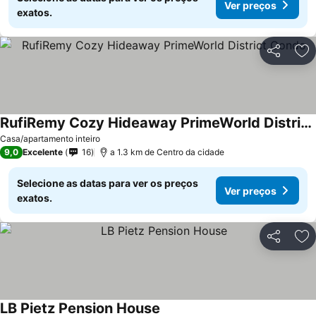
Ver preços
exatos.
Partilhar
Ad
RufiRemy Cozy Hideaway PrimeWorld District Condo
Ver preços
Casa/apartamento inteiro
9,0
Excelente
16
a 1.3 km de Centro da cidade
Selecione as datas para ver os preços
Ver preços
exatos.
Partilhar
Ad
LB Pietz Pension House