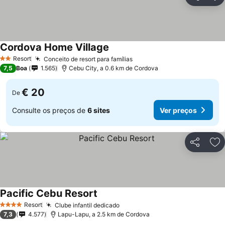
Partilhar
Ad
Cordova Home Village
Ver preços
Resort
Conceito de resort para famílias
Ver preços
2 Estrelas
7,5
Boa
1.565
Cebu City, a 0.6 km de Cordova
€ 20
De
Consulte os preços de
6 sites
Ver preços
Partilhar
Ad
Pacific Cebu Resort
Ver preços
Resort
Clube infantil dedicado
Ver preços
4 Estrelas
7,3
4.577
Lapu-Lapu, a 2.5 km de Cordova