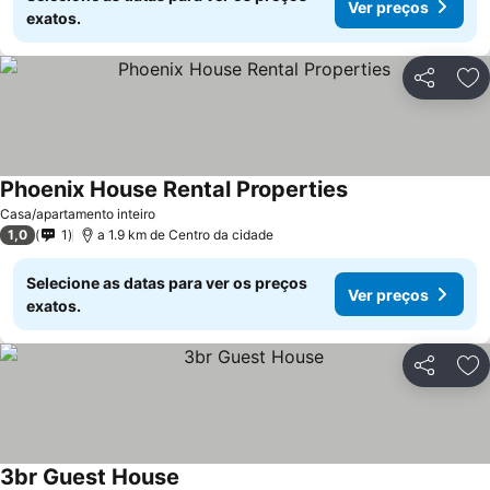
Ver preços
exatos.
Partilhar
Ad
Phoenix House Rental Properties
Ver preços
Casa/apartamento inteiro
1,0
1
a 1.9 km de Centro da cidade
Selecione as datas para ver os preços
Ver preços
exatos.
Partilhar
Ad
3br Guest House
Ver preços