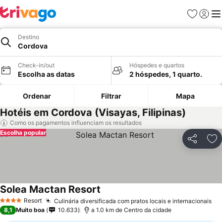
Favoritos
Iniciar
Me
Destino
Cordova
Check-in/out
Hóspedes e quartos
Escolha as datas
2 hóspedes, 1 quarto.
Ordenar
Filtrar
Mapa
Hotéis em Cordova (Visayas, Filipinas)
Como os pagamentos influenciam os resultados
Escolha popular
Partilhar
Ad
Solea Mactan Resort
Ver preços
Resort
Culinária diversificada com pratos locais e internacionais
Ve
4 Estrelas
8,1
Muito boa
10.633
a 1.0 km de Centro da cidade