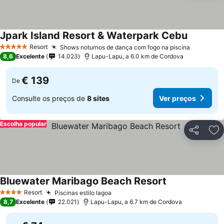
Jpark Island Resort & Waterpark Cebu
Ver preço
Resort
Shows noturnos de dança com fogo na piscina
Ver preç
5 Estrelas
8,6
Excelente
14.023
Lapu-Lapu, a 6.0 km de Cordova
€ 139
De
Consulte os preços de
8 sites
Ver preços
Escolha popular
Partilhar
Ad
Bluewater Maribago Beach Resort
Ver preços
Resort
Piscinas estilo lagoa
Ver preços
4 Estrelas
8,7
Excelente
22.021
Lapu-Lapu, a 6.7 km de Cordova