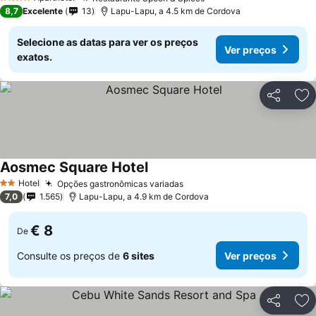
Ver preços
4 Estrelas
8,7
Excelente
13
Lapu-Lapu, a 4.5 km de Cordova
Selecione as datas para ver os preços
Ver preços
exatos.
Partilhar
Ad
Aosmec Square Hotel
Ver preços
Hotel
Opções gastronômicas variadas
Ver preços
2 Estrelas
7,0
1.565
Lapu-Lapu, a 4.9 km de Cordova
€ 8
De
Consulte os preços de
6 sites
Ver preços
Partilhar
Ad