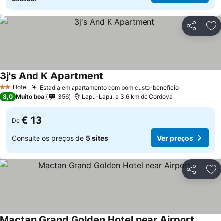
Partilhar
Ad
3j's And K Apartment
Ver preços
Hotel
Estadia em apartamento com bom custo-benefício
Ver preços
2 Estrelas
8,0
Muito boa
356
Lapu-Lapu, a 3.6 km de Cordova
€ 13
De
Consulte os preços de
5 sites
Ver preços
Partilhar
Ad
Mactan Grand Golden Hotel near Airport