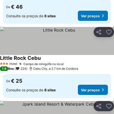
€ 46
De
Consulte os preços de
6 sites
Ver preços
Partilhar
Ad
Little Rock Cebu
Ver preços
Hotel
Campo de minigolfe no local
Ver preços
3 Estrelas
7,9
Boa
224
Cebu City, a 2.7 km de Cordova
€ 25
De
Consulte os preços de
8 sites
Ver preços
Partilhar
Ad