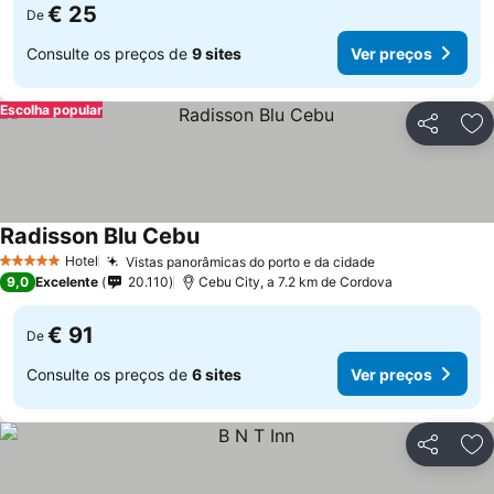
€ 25
De
Consulte os preços de
9 sites
Ver preços
Escolha popular
Partilhar
Ad
Radisson Blu Cebu
Ver preços
Hotel
Vistas panorâmicas do porto e da cidade
Ver preços
5 Estrelas
9,0
Excelente
20.110
Cebu City, a 7.2 km de Cordova
€ 91
De
Consulte os preços de
6 sites
Ver preços
Partilhar
Ad