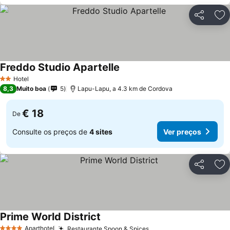
Partilhar
Ad
Freddo Studio Apartelle
Ver preços
Hotel
2 Estrelas
8,3
Muito boa
5
Lapu-Lapu, a 4.3 km de Cordova
€ 18
De
Consulte os preços de
4 sites
Ver preços
Partilhar
Ad
Prime World District
Ver preços
Aparthotel
Restaurante Spoon & Spices