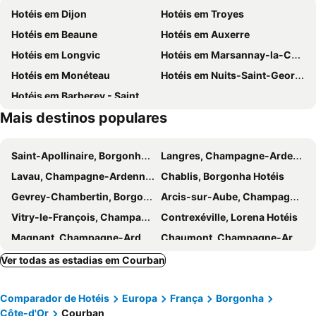
Hotéis em Dijon
Hotéis em Troyes
Hotéis em Beaune
Hotéis em Auxerre
Hotéis em Longvic
Hotéis em Marsannay-la-Côte
Hotéis em Monéteau
Hotéis em Nuits-Saint-Georges
Hotéis em Barberey - Saint Sulpice
Mais destinos populares
Saint-Apollinaire, Borgonha Hotéis
Langres, Champagne-Ardenne Hotéis
Lavau, Champagne-Ardenne Hotéis
Chablis, Borgonha Hotéis
Gevrey-Chambertin, Borgonha Hotéis
Arcis-sur-Aube, Champagne-Ardenne Hotéis
Vitry-le-François, Champagne-Ardenne Hotéis
Contrexéville, Lorena Hotéis
Magnant, Champagne-Ardenne Hotéis
Chaumont, Champagne-Ardenne Hotéis
Mesnil-Saint-Père, Champagne-Ardenne Hotéis
Rouilly-Sacey, Champagne-Ardenne Hotéis
Ver todas as estadias em Courban
Saint-Parres-aux-Tertres, Champagne-Ardenne Hotéis
Creney-près-Troyes, Champagne-Ardenne Hotéis
Comparador de Hotéis
Europa
França
Borgonha
Quetigny, Borgonha Hotéis
Couchey, Borgonha Hotéis
Côte-d'Or
Courban