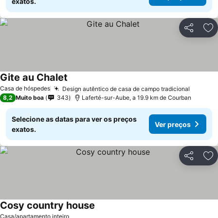
exatos.
Partilhar
Ad
Gite au Chalet
Ver preços
Casa de hóspedes
Design autêntico de casa de campo tradicional
Ver pre
8,2
Muito boa
343
Laferté-sur-Aube, a 19.9 km de Courban
Selecione as datas para ver os preços
Ver preços
exatos.
Partilhar
Ad
Cosy country house
Ver preços
Casa/apartamento inteiro