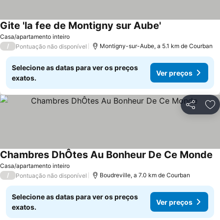
Gite 'la fee de Montigny sur Aube'
Ver preços
Casa/apartamento inteiro
/
Montigny-sur-Aube, a 5.1 km de Courban
Pontuação não disponível
Selecione as datas para ver os preços
Ver preços
exatos.
Partilhar
Ad
Chambres DhÔtes Au Bonheur De Ce Monde
V
Casa/apartamento inteiro
/
Boudreville, a 7.0 km de Courban
Pontuação não disponível
Selecione as datas para ver os preços
Ver preços
exatos.