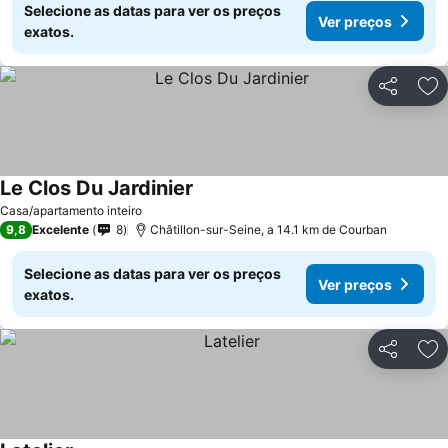
Selecione as datas para ver os preços
Ver preços
exatos.
Partilhar
Ad
Le Clos Du Jardinier
Ver preços
Casa/apartamento inteiro
9,8
Excelente
8
Châtillon-sur-Seine, a 14.1 km de Courban
Selecione as datas para ver os preços
Ver preços
exatos.
Partilhar
Ad