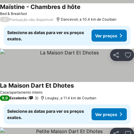
Maïstine - Chambres d hôte
Ver preços
Bed & Breakfast
/
Dancevoir, a 10.4 km de Courban
Pontuação não disponível
Selecione as datas para ver os preços
Ver preços
exatos.
Partilhar
Ad
La Maison Dart Et Dhotes
Ver preços
Casa/apartamento inteiro
9,0
Excelente
3
Leuglay, a 11.4 km de Courban
Selecione as datas para ver os preços
Ver preços
exatos.