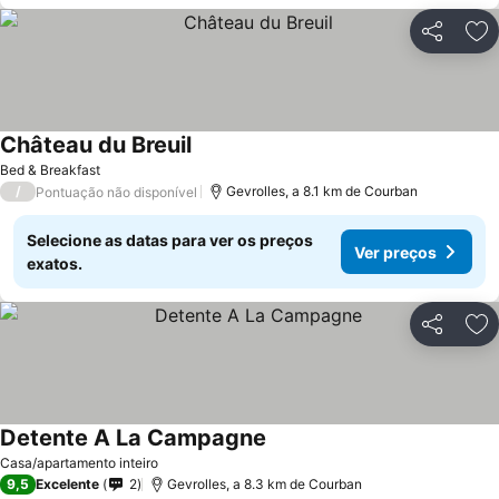
Partilhar
Ad
Château du Breuil
Ver preços
Bed & Breakfast
/
Gevrolles, a 8.1 km de Courban
Pontuação não disponível
Selecione as datas para ver os preços
Ver preços
exatos.
Partilhar
Ad
Detente A La Campagne
Ver preços
Casa/apartamento inteiro
9,5
Excelente
2
Gevrolles, a 8.3 km de Courban