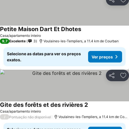
Partilhar
Ad
Petite Maison Dart Et Dhotes
Ver preços
Casa/apartamento inteiro
9,7
Excelente
3
Voulaines-les-Templiers, a 11.4 km de Courban
Selecione as datas para ver os preços
Ver preços
exatos.
Partilhar
Ad
Gite des forêts et des rivières 2
Ver preços
Casa/apartamento inteiro
/
Voulaines-les-Templiers, a 11.4 km de Cour
Pontuação não disponível