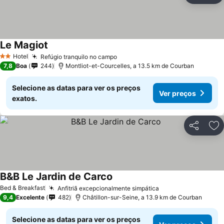
Le Magiot
Ver preços
Hotel
Refúgio tranquilo no campo
Ver preços
2 Estrelas
7,8
Boa
244
Montliot-et-Courcelles, a 13.5 km de Courban
Selecione as datas para ver os preços
Ver preços
exatos.
Partilhar
Ad
B&B Le Jardin de Carco
Ver preços
Bed & Breakfast
Anfitriã excepcionalmente simpática
Ver preços
9,4
Excelente
482
Châtillon-sur-Seine, a 13.9 km de Courban
Selecione as datas para ver os preços