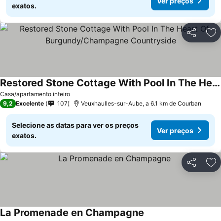
Ver preços
exatos.
Partilhar
Ad
Restored Stone Cottage With Pool In The Heart Of Burgundy/Champagne Countryside
Ver preços
Casa/apartamento inteiro
9,2
Excelente
107
Veuxhaulles-sur-Aube, a 6.1 km de Courban
Selecione as datas para ver os preços
Ver preços
exatos.
Partilhar
Ad
La Promenade en Champagne
Ver preços