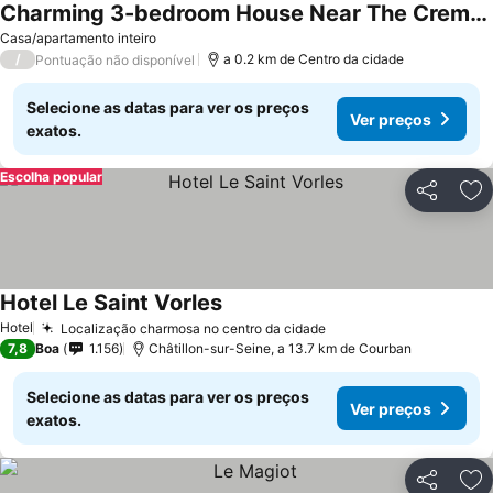
Charming 3-bedroom House Near The Crement And Champagne Vineyards.
Ver preços
Casa/apartamento inteiro
/
a 0.2 km de Centro da cidade
Pontuação não disponível
Selecione as datas para ver os preços
Ver preços
exatos.
Escolha popular
Partilhar
Ad
Hotel Le Saint Vorles
Ver preços
Hotel
Localização charmosa no centro da cidade
Ver preços
7,8
Boa
1.156
Châtillon-sur-Seine, a 13.7 km de Courban
Selecione as datas para ver os preços
Ver preços
exatos.
Partilhar
Ad