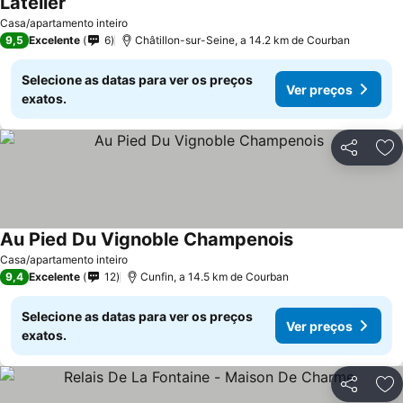
Latelier
Ver preços
Casa/apartamento inteiro
9,5
Excelente
6
Châtillon-sur-Seine, a 14.2 km de Courban
Selecione as datas para ver os preços
Ver preços
exatos.
Partilhar
Ad
Au Pied Du Vignoble Champenois
Ver preços
Casa/apartamento inteiro
9,4
Excelente
12
Cunfin, a 14.5 km de Courban
Selecione as datas para ver os preços
Ver preços
exatos.
Partilhar
Ad