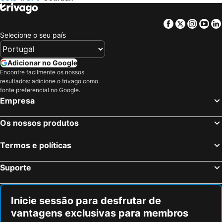
Avallon, Borgonha Hotéis
Saint-Dizier, Champagne-Ardenne Hotéis
Semoutiers-Montsaon, Champagne-Ardenne Hotéis
Bar-sur-Aube, Champagne-Ardenne Hotéis
Facebook
Twitter
Insta
Yo
Dijon, Borgonha Hotéis
Malafretaz, Ródano-Alpes Hotéis
Selecione o seu país
Chalon-sur-Saône, Borgonha Hotéis
Beaune, Borgonha Hotéis
Dole, Franche-Comté Hotéis
Mâcon, Borgonha Hotéis
Adicionar no Google
Encontre facilmente os nossos
Avermes, Auvergne Hotéis
Nevers, Borgonha Hotéis
resultados: adicione o trivago como
Montchanin, Borgonha Hotéis
Paris, França Hotéis
fonte preferencial no Google.
Empresa
Nice, Provença-Alpes-Costa Azul Hotéis
Coupvray, França Hotéis
Estrasburgo, Alsácia Hotéis
Bordéus, Aquitânia Hotéis
Os nossos produtos
Montévrain, França Hotéis
Serris, França Hotéis
Termos e políticas
Colmar, Alsácia Hotéis
Magny le Hongre, França Hotéis
Suporte
Inicie sessão para desfrutar de
vantagens exclusivas para membros