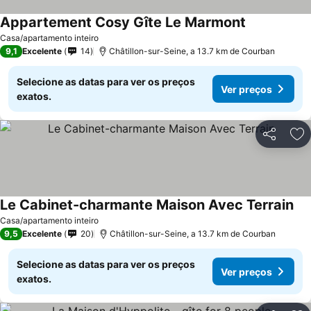
Appartement Cosy Gîte Le Marmont
Ver preços
Casa/apartamento inteiro
9,1
Excelente
14
Châtillon-sur-Seine, a 13.7 km de Courban
Selecione as datas para ver os preços
Ver preços
exatos.
Partilhar
Ad
Le Cabinet-charmante Maison Avec Terrain
Ver
Casa/apartamento inteiro
9,5
Excelente
20
Châtillon-sur-Seine, a 13.7 km de Courban
Selecione as datas para ver os preços
Ver preços
exatos.