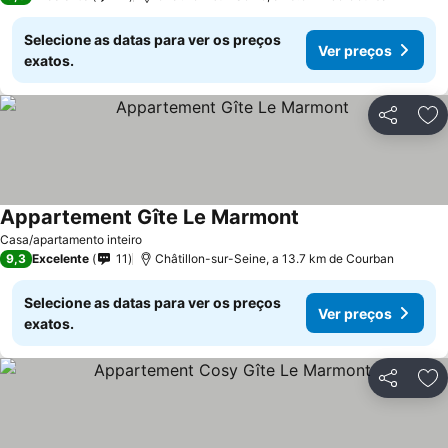
Selecione as datas para ver os preços
Ver preços
exatos.
Partilhar
Ad
Appartement Gîte Le Marmont
Ver preços
Casa/apartamento inteiro
9,3
Excelente
11
Châtillon-sur-Seine, a 13.7 km de Courban
Selecione as datas para ver os preços
Ver preços
exatos.
Partilhar
Ad