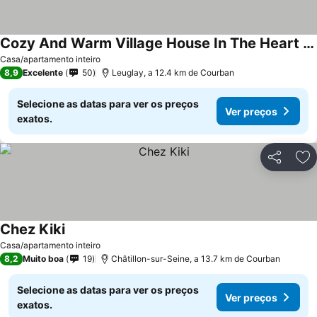
Cozy And Warm Village House In The Heart Of The National Forest Park
Ver preços
Casa/apartamento inteiro
8,9
Excelente
50
Leuglay, a 12.4 km de Courban
Selecione as datas para ver os preços
Ver preços
exatos.
Partilhar
Ad
Chez Kiki
Ver preços
Casa/apartamento inteiro
8,2
Muito boa
19
Châtillon-sur-Seine, a 13.7 km de Courban
Selecione as datas para ver os preços
Ver preços
exatos.