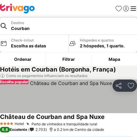
Favoritos
Iniciar
Me
Destino
Courban
Check-in/out
Hóspedes e quartos
Escolha as datas
2 hóspedes, 1 quarto.
Ordenar
Filtrar
Mapa
Hotéis em Courban (Borgonha, França)
Como os pagamentos influenciam os resultados
Escolha popular
Partilhar
Ad
Château de Courban and Spa Nuxe
Ver preços
Hotel
Perto de vinhedos e tranquilidade rural
Ver preços
4 Estrelas
8,8
Excelente
2.703
a 0.2 km de Centro da cidade