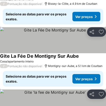
/
Bissey-la-Côte, a 4.9 km de Courban
Pontuação não disponível
Selecione as datas para ver os preços
Ver preços
exatos.
Partilhar
Ad
Gite La Fée De Montigny Sur Aube
Ver preços
Casa/apartamento inteiro
/
Montigny-sur-Aube, a 5.1 km de Courban
Pontuação não disponível
Selecione as datas para ver os preços
Ver preços
exatos.
Partilhar
Ad