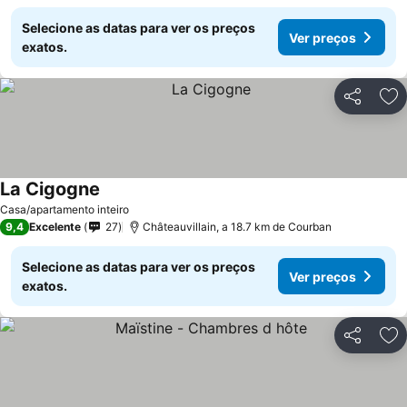
Selecione as datas para ver os preços
Ver preços
exatos.
Partilhar
Ad
La Cigogne
Ver preços
Casa/apartamento inteiro
9,4
Excelente
27
Châteauvillain, a 18.7 km de Courban
Selecione as datas para ver os preços
Ver preços
exatos.
Partilhar
Ad