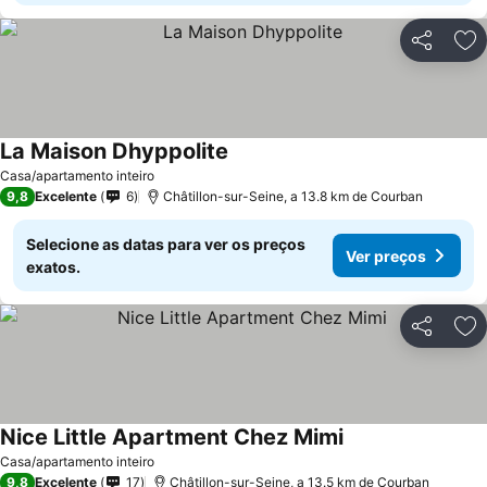
Partilhar
Ad
La Maison Dhyppolite
Ver preços
Casa/apartamento inteiro
9,8
Excelente
6
Châtillon-sur-Seine, a 13.8 km de Courban
Selecione as datas para ver os preços
Ver preços
exatos.
Partilhar
Ad
Nice Little Apartment Chez Mimi
Ver preços
Casa/apartamento inteiro
9,8
Excelente
17
Châtillon-sur-Seine, a 13.5 km de Courban