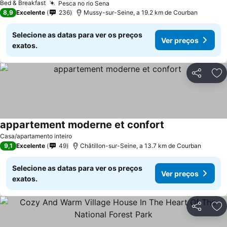
Bed & Breakfast
Pesca no rio Sena
Ver preços
8,9
Excelente
236
Mussy-sur-Seine, a 19.2 km de Courban
Selecione as datas para ver os preços
Ver preços
exatos.
Partilhar
Ad
appartement moderne et confort
Ver preços
Casa/apartamento inteiro
9,1
Excelente
49
Châtillon-sur-Seine, a 13.7 km de Courban
Selecione as datas para ver os preços
Ver preços
exatos.
Partilhar
Ad