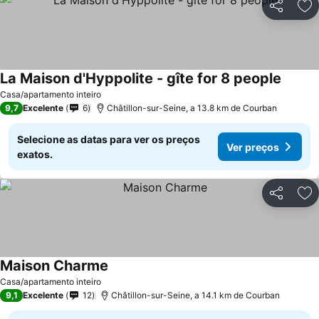
Partilhar
Ad
La Maison d'Hyppolite - gîte for 8 people
Ver pr
Casa/apartamento inteiro
9,7
Excelente
6
Châtillon-sur-Seine, a 13.8 km de Courban
Selecione as datas para ver os preços
Ver preços
exatos.
Partilhar
Ad
Maison Charme
Ver preços
Casa/apartamento inteiro
9,1
Excelente
12
Châtillon-sur-Seine, a 14.1 km de Courban