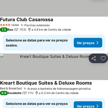
Futura Club Casarossa
Hotel
Piscinas exteriores
4 Estrelas
7,5
Boa
703
a 4.8 km de Centro da cidade
Selecione as datas para ver os preços
Ver preços
exatos.
Partilhar
Ad
Kreart Boutique Suites & Deluxe Rooms
Bed & Breakfast
Acesso a banheira de hidromassagem privativa
9,9
Excelente
111
a 0.3 km de Centro da cidade
Selecione as datas para ver os preços
Ver preços