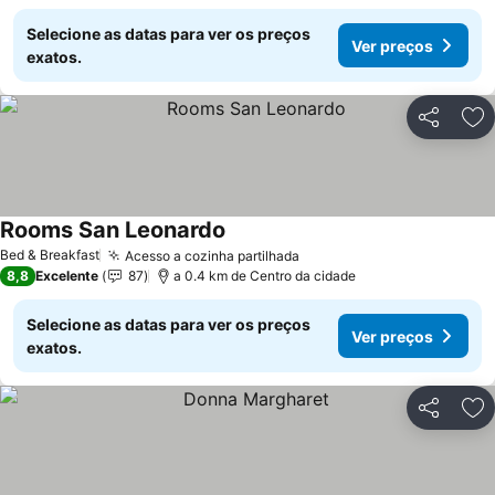
Selecione as datas para ver os preços
Ver preços
exatos.
Partilhar
Ad
Rooms San Leonardo
Bed & Breakfast
Acesso a cozinha partilhada
8,8
Excelente
87
a 0.4 km de Centro da cidade
Selecione as datas para ver os preços
Ver preços
exatos.
Partilhar
Ad