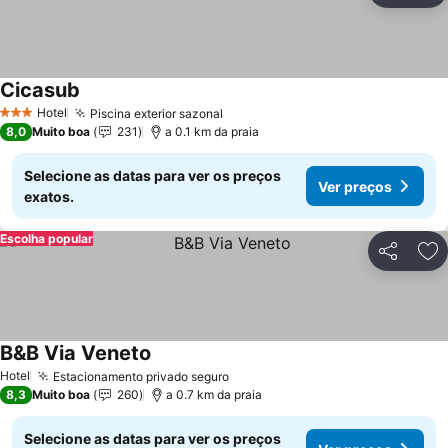
Cicasub
Hotel
Piscina exterior sazonal
3 Estrelas
8,0
Muito boa
231
a 0.1 km da praia
Selecione as datas para ver os preços
Ver preços
exatos.
Escolha popular
Partilhar
Ad
B&B Via Veneto
Hotel
Estacionamento privado seguro
8,3
Muito boa
260
a 0.7 km da praia
Selecione as datas para ver os preços