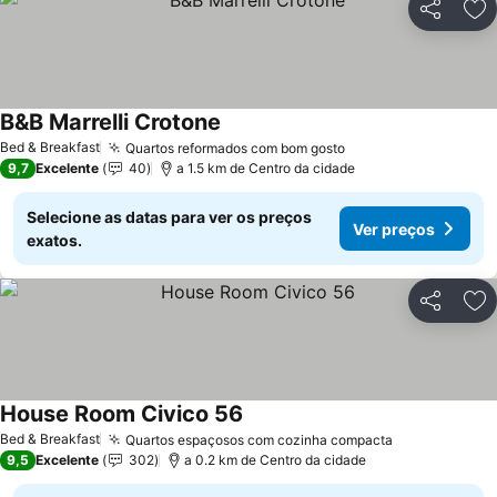
Partilhar
Ad
B&B Marrelli Crotone
Bed & Breakfast
Quartos reformados com bom gosto
9,7
Excelente
40
a 1.5 km de Centro da cidade
Selecione as datas para ver os preços
Ver preços
exatos.
Partilhar
Ad
House Room Civico 56
Bed & Breakfast
Quartos espaçosos com cozinha compacta
9,5
Excelente
302
a 0.2 km de Centro da cidade