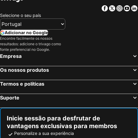
Marcellinara, Calábria Hotéis
Gizzeria, Calábria Hotéis
Facebook
Twitter
Insta
Yo
Maierato, Calábria Hotéis
Fiumefreddo Bruzio, Calábria Hotéis
Selecione o seu país
Catania, Sicília Hotéis
Taormina, Sicília Hotéis
Giardini-Naxos, Sicília Hotéis
Aci Castello, Sicília Hotéis
Adicionar no Google
Tropea, Calábria Hotéis
Letojanni, Sicília Hotéis
Encontre facilmente os nossos
resultados: adicione o trivago como
Capo Vaticano, Calábria Hotéis
Messina, Sicília Hotéis
fonte preferencial no Google.
Ricadi, Calábria Hotéis
Roma, Lazio Hotéis
Empresa
Milão, Lombardia Hotéis
Veneza, Veneto Hotéis
Os nossos produtos
Florença, Toscana Hotéis
Nápoles, Campanha Hotéis
Bolonha, Emília-Romanha Hotéis
Palermo, Sicília Hotéis
Termos e políticas
Verona, Veneto Hotéis
Cagliari, Sardenha Hotéis
Suporte
Inicie sessão para desfrutar de
vantagens exclusivas para membros
Personalize a sua experiência