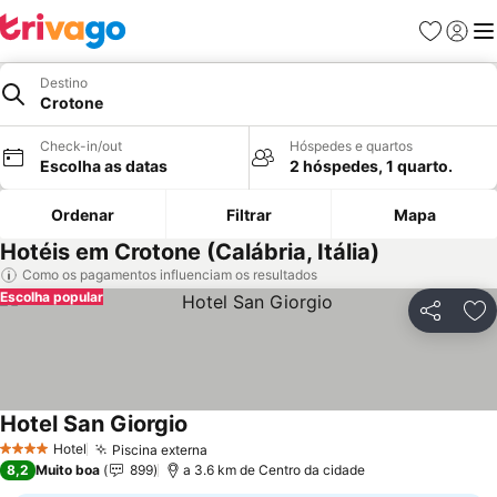
Favoritos
Iniciar
Me
Destino
Crotone
Check-in/out
Hóspedes e quartos
Escolha as datas
2 hóspedes, 1 quarto.
Ordenar
Filtrar
Mapa
Hotéis em Crotone (Calábria, Itália)
Como os pagamentos influenciam os resultados
Escolha popular
Partilhar
Ad
Hotel San Giorgio
Hotel
Piscina externa
4 Estrelas
8,2
Muito boa
899
a 3.6 km de Centro da cidade