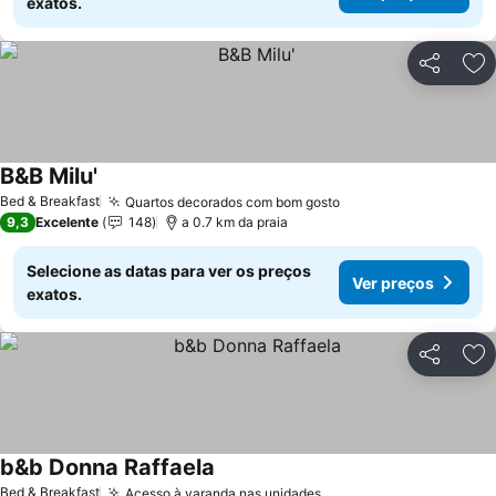
exatos.
Partilhar
Ad
B&B Milu'
Bed & Breakfast
Quartos decorados com bom gosto
9,3
Excelente
148
a 0.7 km da praia
Selecione as datas para ver os preços
Ver preços
exatos.
Partilhar
Ad
b&b Donna Raffaela
Bed & Breakfast
Acesso à varanda nas unidades