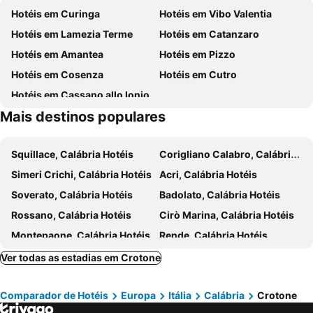
Hotéis em Curinga
Hotéis em Vibo Valentia
Hotéis em Lamezia Terme
Hotéis em Catanzaro
Hotéis em Amantea
Hotéis em Pizzo
Hotéis em Cosenza
Hotéis em Cutro
Hotéis em Cassano allo Ionio
Mais destinos populares
Squillace, Calábria Hotéis
Corigliano Calabro, Calábria Hotéis
Simeri Crichi, Calábria Hotéis
Acri, Calábria Hotéis
Soverato, Calábria Hotéis
Badolato, Calábria Hotéis
Rossano, Calábria Hotéis
Cirò Marina, Calábria Hotéis
Montepaone, Calábria Hotéis
Rende, Calábria Hotéis
Terranova da Sibari, Calábria Hotéis
Villapiana, Calábria Hotéis
Ver todas as estadias em Crotone
Sellia Marina, Calábria Hotéis
Falerna, Calábria Hotéis
Comparador de Hotéis
Europa
Itália
Calábria
Crotone
Melissa, Calábria Hotéis
Sersale, Calábria Hotéis