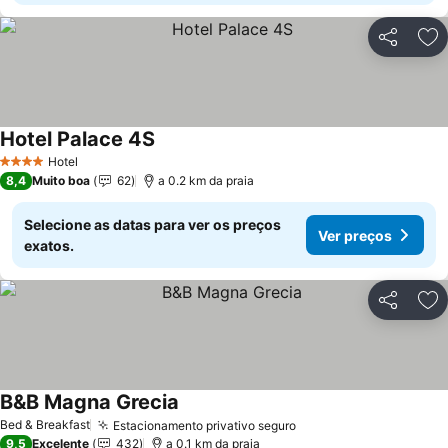
Partilhar
Ad
Hotel Palace 4S
Hotel
4 Estrelas
8,4
Muito boa
62
a 0.2 km da praia
Selecione as datas para ver os preços
Ver preços
exatos.
Partilhar
Ad
B&B Magna Grecia
Bed & Breakfast
Estacionamento privativo seguro
9,5
Excelente
432
a 0.1 km da praia