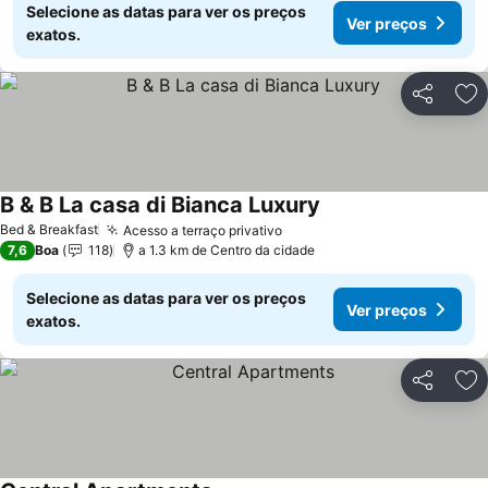
Selecione as datas para ver os preços
Ver preços
exatos.
Partilhar
Ad
B & B La casa di Bianca Luxury
Bed & Breakfast
Acesso a terraço privativo
7,6
Boa
118
a 1.3 km de Centro da cidade
Selecione as datas para ver os preços
Ver preços
exatos.
Partilhar
Ad