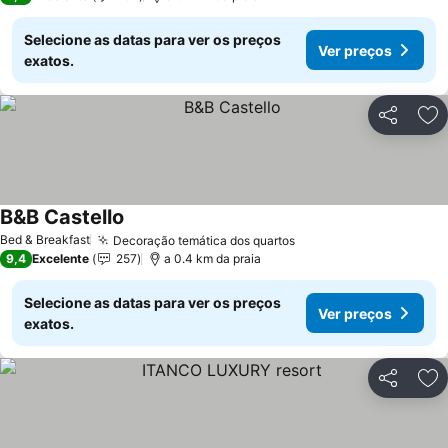
Selecione as datas para ver os preços
Ver preços
exatos.
Partilhar
Ad
B&B Castello
Bed & Breakfast
Decoração temática dos quartos
9,4
Excelente
257
a 0.4 km da praia
Selecione as datas para ver os preços
Ver preços
exatos.
Partilhar
Ad