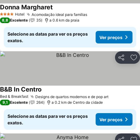
Donna Margharet
Hotel
Acomodação ideal para famílias
4 Estrelas
8,8
Excelente
35
a 0.6 km da praia
Selecione as datas para ver os preços
Ver preços
exatos.
Partilhar
Ad
B&B In Centro
Bed & Breakfast
Designs de quartos modernos e de pop art
9,1
Excelente
264
a 0.2 km de Centro da cidade
Selecione as datas para ver os preços
Ver preços
exatos.