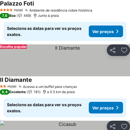
Palazzo Foti
Hotel
Ambiente de residência nobre histórica
4 Estrelas
7,8
Boa
469
Junto à praia
Selecione as datas para ver os preços
Ver preços
exatos.
Escolha popular
Partilhar
Ad
Il Diamante
Hotel
Acesso a um buffet para crianças
2 Estrelas
9,4
Excelente
181
a 0.5 km da praia
Selecione as datas para ver os preços
Ver preços
exatos.
Partilhar
Ad