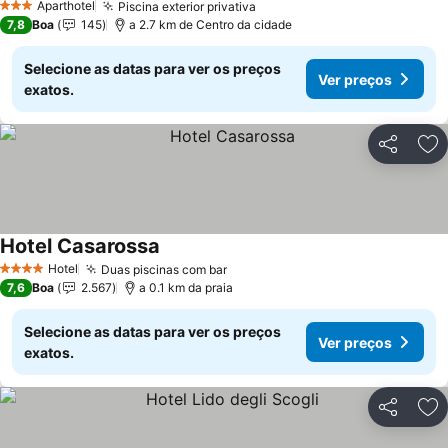
Aparthotel
Piscina exterior privativa
3 Estrelas
7,8
Boa
145
a 2.7 km de Centro da cidade
Selecione as datas para ver os preços
Ver preços
exatos.
Partilhar
Ad
Hotel Casarossa
Hotel
Duas piscinas com bar
4 Estrelas
7,6
Boa
2.567
a 0.1 km da praia
Selecione as datas para ver os preços
Ver preços
exatos.
Partilhar
Ad