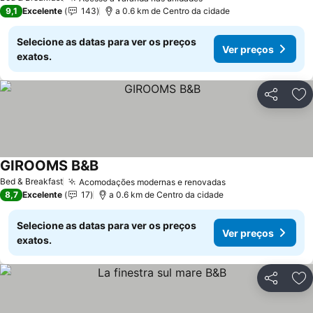
9,1
Excelente
143
a 0.6 km de Centro da cidade
Selecione as datas para ver os preços
Ver preços
exatos.
Partilhar
Ad
GIROOMS B&B
Bed & Breakfast
Acomodações modernas e renovadas
8,7
Excelente
17
a 0.6 km de Centro da cidade
Selecione as datas para ver os preços
Ver preços
exatos.
Partilhar
Ad