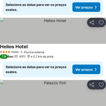
Selecione as datas para ver os preços
Ver preços
exatos.
Partilhar
Ad
Helios Hotel
Hotel
Piscina externa
4 Estrelas
7,9
Boa
497
a 0.2 km da praia
Selecione as datas para ver os preços
Ver preços
exatos.
Partilhar
Ad