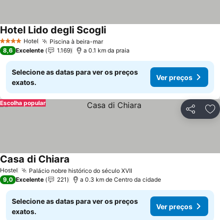
Hotel Lido degli Scogli
Hotel
Piscina à beira-mar
4 Estrelas
8,6
Excelente
1.169
a 0.1 km da praia
Selecione as datas para ver os preços
Ver preços
exatos.
Escolha popular
Partilhar
Ad
Casa di Chiara
Hostel
Palácio nobre histórico do século XVII
9,0
Excelente
221
a 0.3 km de Centro da cidade
Selecione as datas para ver os preços
Ver preços
exatos.