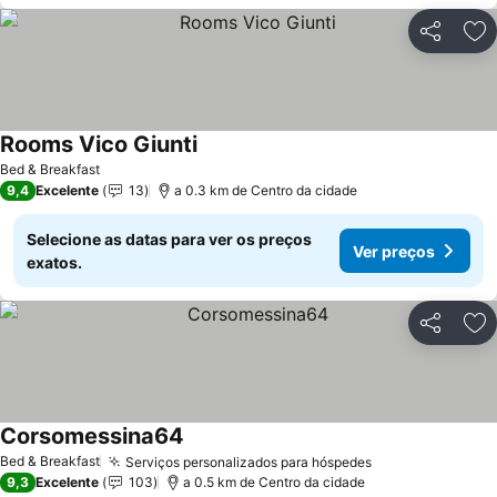
Partilhar
Ad
Rooms Vico Giunti
Bed & Breakfast
9,4
Excelente
13
a 0.3 km de Centro da cidade
Selecione as datas para ver os preços
Ver preços
exatos.
Partilhar
Ad
Corsomessina64
Bed & Breakfast
Serviços personalizados para hóspedes
9,3
Excelente
103
a 0.5 km de Centro da cidade