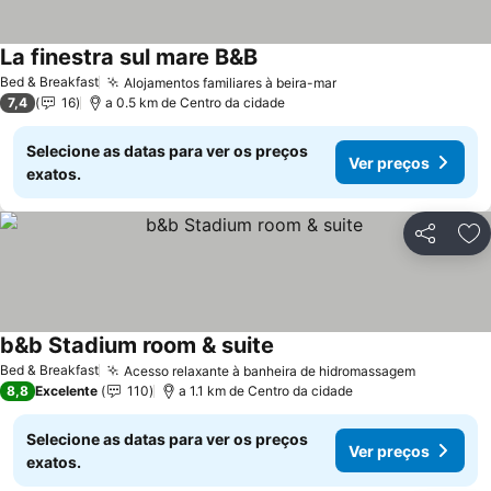
La finestra sul mare B&B
Bed & Breakfast
Alojamentos familiares à beira-mar
7,4
16
a 0.5 km de Centro da cidade
Selecione as datas para ver os preços
Ver preços
exatos.
Partilhar
Ad
b&b Stadium room & suite
Bed & Breakfast
Acesso relaxante à banheira de hidromassagem
8,8
Excelente
110
a 1.1 km de Centro da cidade
Selecione as datas para ver os preços
Ver preços
exatos.