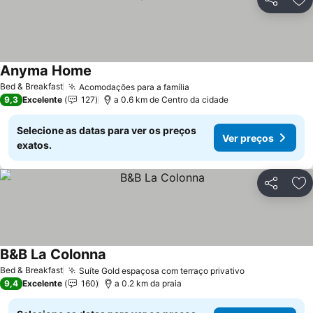
Partilhar
Ad
Anyma Home
Bed & Breakfast
Acomodações para a família
9,3
Excelente
127
a 0.6 km de Centro da cidade
Selecione as datas para ver os preços
Ver preços
exatos.
Partilhar
Ad
B&B La Colonna
Bed & Breakfast
Suíte Gold espaçosa com terraço privativo
9,4
Excelente
160
a 0.2 km da praia