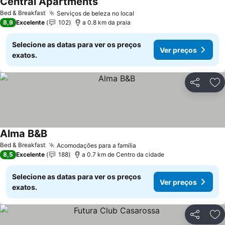
Central Apartments
Bed & Breakfast
Serviços de beleza no local
8,9
Excelente
102
a 0.8 km da praia
Selecione as datas para ver os preços
Ver preços
exatos.
Partilhar
Ad
Alma B&B
Bed & Breakfast
Acomodações para a família
8,5
Excelente
188
a 0.7 km de Centro da cidade
Selecione as datas para ver os preços
Ver preços
exatos.
Partilhar
Ad