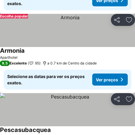
Ver preços
exatos.
Escolha popular
Partilhar
Ad
Armonia
Aparthotel
9,5
Excelente
95
a 0.7 km de Centro da cidade
Selecione as datas para ver os preços
Ver preços
exatos.
Partilhar
Ad
Pescasubacquea