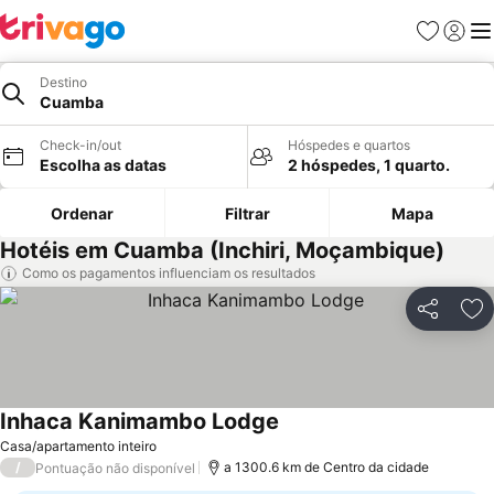
Favoritos
Iniciar
Me
Destino
Cuamba
Check-in/out
Hóspedes e quartos
Escolha as datas
2 hóspedes, 1 quarto.
Ordenar
Filtrar
Mapa
Hotéis em Cuamba (Inchiri, Moçambique)
Como os pagamentos influenciam os resultados
Partilhar
Ad
Inhaca Kanimambo Lodge
Casa/apartamento inteiro
/
a 1300.6 km de Centro da cidade
Pontuação não disponível