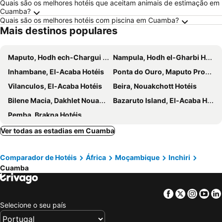
Quais são os melhores hotéis que aceitam animais de estimação em
Cuamba?
Quais são os melhores hotéis com piscina em Cuamba?
Mais destinos populares
Maputo, Hodh ech-Chargui Hotéis
Nampula, Hodh el-Gharbi Hotéis
Inhambane, El-Acaba Hotéis
Ponta do Ouro, Maputo Province Hotéis
Vilanculos, El-Acaba Hotéis
Beira, Nouakchott Hotéis
Bilene Macia, Dakhlet Nouadhibou Hotéis
Bazaruto Island, El-Acaba Hotéis
Pemba, Brakna Hotéis
Ver todas as estadias em Cuamba
Comparador de Hotéis
África
Moçambique
Inchiri
Cuamba
Facebook
Twitter
Insta
Yo
Selecione o seu país