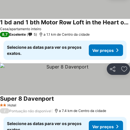
1 bd and 1 bth Motor Row Loft in the Heart of Downtown
Casa/apartamento inteiro
8,7
Excelente
5
a 1.1 km de Centro da cidade
Selecione as datas para ver os preços
Ver preços
exatos.
Partilhar
Ad
Super 8 Davenport
Hotel
2 Estrelas
/
a 7.4 km de Centro da cidade
Pontuação não disponível
Selecione as datas para ver os preços
Ver preços
exatos.