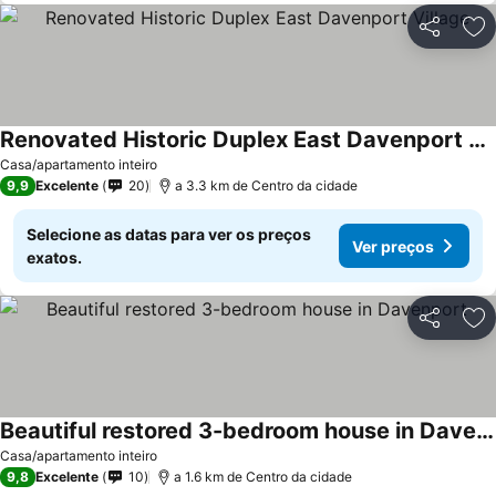
Partilhar
Ad
Renovated Historic Duplex East Davenport Village
Casa/apartamento inteiro
9,9
Excelente
20
a 3.3 km de Centro da cidade
Selecione as datas para ver os preços
Ver preços
exatos.
Partilhar
Ad
Beautiful restored 3-bedroom house in Davenport
Casa/apartamento inteiro
9,8
Excelente
10
a 1.6 km de Centro da cidade