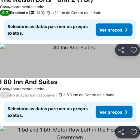
Casa/apartamento inteiro
9,7
Excelente
140
a 1.1 km de Centro da cidade
Selecione as datas para ver os preços
Ver preços
exatos.
Partilhar
Ad
I 80 Inn And Suites
Casa/apartamento inteiro
/
a 8.6 km de Centro da cidade
Pontuação não disponível
Selecione as datas para ver os preços
Ver preços
exatos.
Partilhar
Ad