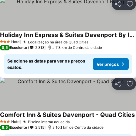
Partilhar
Ad
Holiday Inn Express & Suites Davenport By Ihg
Hotel
Localização na área de Quad Cities
3 Estrelas
8,5
Excelente
2.818
a 7.3 km de Centro da cidade
Selecione as datas para ver os preços
Ver preços
exatos.
Partilhar
Ad
Comfort Inn & Suites Davenport - Quad Cities
Hotel
Piscina interna aquecida
3 Estrelas
8,5
Excelente
2.515
a 10.1 km de Centro da cidade