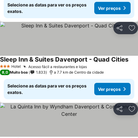
Selecione as datas para ver os preços
Ver preços
exatos.
Partilhar
Ad
Sleep Inn & Suites Davenport - Quad Cities
Hotel
Acesso fácil a restaurantes e lojas
3 Estrelas
8,0
Muito boa
1.833
a 7.7 km de Centro da cidade
Selecione as datas para ver os preços
Ver preços
exatos.
Partilhar
Ad