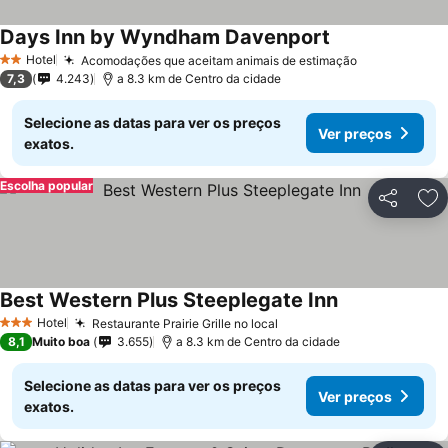
Days Inn by Wyndham Davenport
Hotel
Acomodações que aceitam animais de estimação
2 Estrelas
7,3
4.243
a 8.3 km de Centro da cidade
Selecione as datas para ver os preços
Ver preços
exatos.
Escolha popular
Partilhar
Ad
Best Western Plus Steeplegate Inn
Hotel
Restaurante Prairie Grille no local
3 Estrelas
8,1
Muito boa
3.655
a 8.3 km de Centro da cidade
Selecione as datas para ver os preços
Ver preços
exatos.