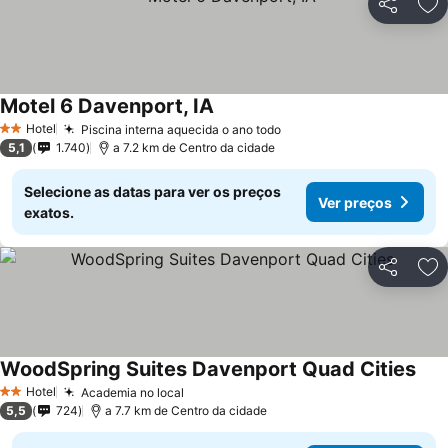
Partilhar
Ad
Motel 6 Davenport, IA
Hotel
Piscina interna aquecida o ano todo
2 Estrelas
5,1
1.740
a 7.2 km de Centro da cidade
Selecione as datas para ver os preços
Ver preços
exatos.
Partilhar
Ad
WoodSpring Suites Davenport Quad Cities
Hotel
Academia no local
2 Estrelas
5,5
724
a 7.7 km de Centro da cidade