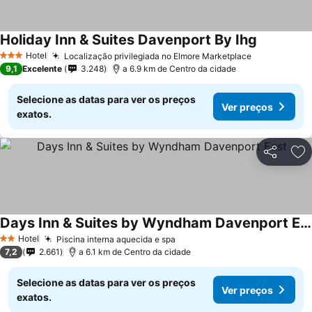
Holiday Inn & Suites Davenport By Ihg
Hotel
Localização privilegiada no Elmore Marketplace
3 Estrelas
9,1
Excelente
3.248
a 6.9 km de Centro da cidade
Selecione as datas para ver os preços
Ver preços
exatos.
Partilhar
Ad
Days Inn & Suites by Wyndham Davenport East
Hotel
Piscina interna aquecida e spa
2 Estrelas
7,2
2.661
a 6.1 km de Centro da cidade
Selecione as datas para ver os preços
Ver preços
exatos.