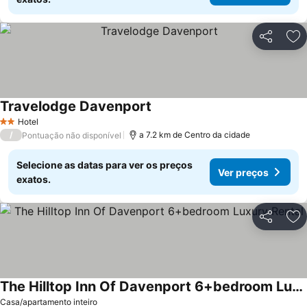
Partilhar
Ad
Travelodge Davenport
Hotel
2 Estrelas
/
a 7.2 km de Centro da cidade
Pontuação não disponível
Selecione as datas para ver os preços
Ver preços
exatos.
Partilhar
Ad
The Hilltop Inn Of Davenport 6+bedroom Luxury Rental
Casa/apartamento inteiro