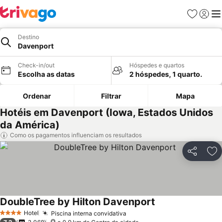
Favoritos
Iniciar
Me
Destino
Davenport
Check-in/out
Hóspedes e quartos
Escolha as datas
2 hóspedes, 1 quarto.
Ordenar
Filtrar
Mapa
Hotéis em Davenport (Iowa, Estados Unidos
da América)
Como os pagamentos influenciam os resultados
Partilhar
Ad
DoubleTree by Hilton Davenport
Hotel
Piscina interna convidativa
4 Estrelas