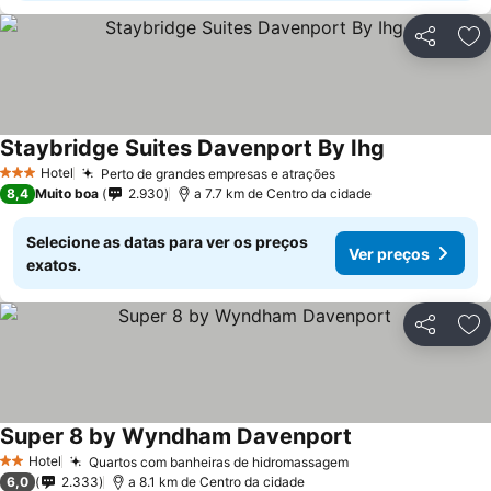
Partilhar
Ad
Staybridge Suites Davenport By Ihg
Hotel
Perto de grandes empresas e atrações
3 Estrelas
8,4
Muito boa
2.930
a 7.7 km de Centro da cidade
Selecione as datas para ver os preços
Ver preços
exatos.
Partilhar
Ad
Super 8 by Wyndham Davenport
Hotel
Quartos com banheiras de hidromassagem
2 Estrelas
6,0
2.333
a 8.1 km de Centro da cidade