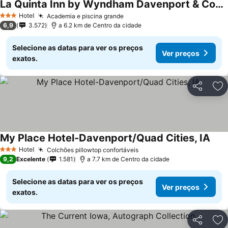
La Quinta Inn by Wyndham Davenport & Conference Center
Hotel
Academia e piscina grande
3 Estrelas
6,9
3.572
a 6.2 km de Centro da cidade
Selecione as datas para ver os preços
Ver preços
exatos.
Partilhar
Ad
My Place Hotel-Davenport/Quad Cities, IA
Hotel
Colchões pillowtop confortáveis
3 Estrelas
9,2
Excelente
1.581
a 7.7 km de Centro da cidade
Selecione as datas para ver os preços
Ver preços
exatos.
Partilhar
Ad