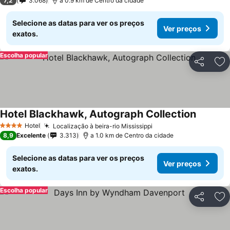
7,2
3.068
a 0.9 km de Centro da cidade
Selecione as datas para ver os preços
Ver preços
exatos.
Escolha popular
Partilhar
Ad
Hotel Blackhawk, Autograph Collection
Hotel
Localização à beira-rio Mississippi
4 Estrelas
8,9
Excelente
3.313
a 1.0 km de Centro da cidade
Selecione as datas para ver os preços
Ver preços
exatos.
Escolha popular
Partilhar
Ad