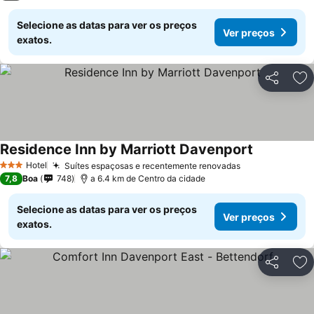
Selecione as datas para ver os preços
Ver preços
exatos.
Partilhar
Ad
Residence Inn by Marriott Davenport
Hotel
Suítes espaçosas e recentemente renovadas
3 Estrelas
7,8
Boa
748
a 6.4 km de Centro da cidade
Selecione as datas para ver os preços
Ver preços
exatos.
Partilhar
Ad