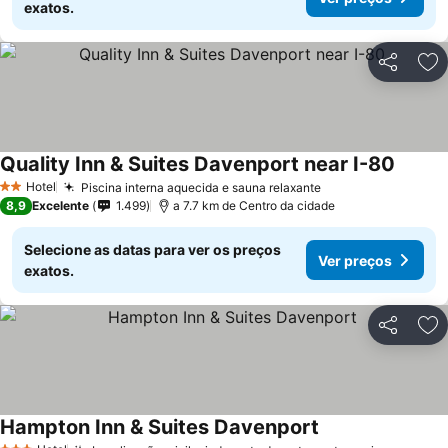
exatos.
Partilhar
Ad
Quality Inn & Suites Davenport near I-80
Hotel
Piscina interna aquecida e sauna relaxante
2 Estrelas
8,9
Excelente
1.499
a 7.7 km de Centro da cidade
Selecione as datas para ver os preços
Ver preços
exatos.
Partilhar
Ad
Hampton Inn & Suites Davenport