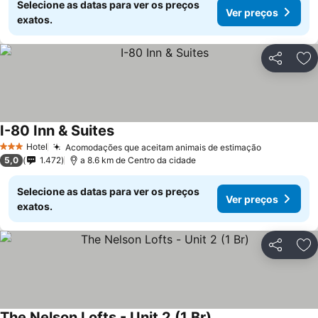
Selecione as datas para ver os preços
Ver preços
exatos.
Partilhar
Ad
I-80 Inn & Suites
Hotel
Acomodações que aceitam animais de estimação
3 Estrelas
5,0
1.472
a 8.6 km de Centro da cidade
Selecione as datas para ver os preços
Ver preços
exatos.
Partilhar
Ad
The Nelson Lofts - Unit 2 (1 Br)