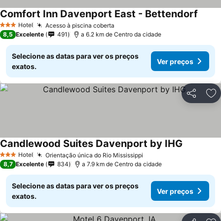
Comfort Inn Davenport East - Bettendorf
Hotel
Acesso à piscina coberta
3 Estrelas
8,5
Excelente
491
a 6.2 km de Centro da cidade
Selecione as datas para ver os preços
Ver preços
exatos.
Partilhar
Ad
Candlewood Suites Davenport by IHG
Hotel
Orientação única do Rio Mississippi
3 Estrelas
8,7
Excelente
834
a 7.9 km de Centro da cidade
Selecione as datas para ver os preços
Ver preços
exatos.