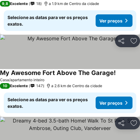
9,8
Excelente
18
a 1.9 km de Centro da cidade
Selecione as datas para ver os preços
Ver preços
exatos.
Partilhar
Ad
My Awesome Fort Above The Garage!
Casa/apartamento inteiro
10
Excelente
147
a 2.6 km de Centro da cidade
Selecione as datas para ver os preços
Ver preços
exatos.
Partilhar
Ad