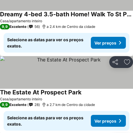
Dreamy 4-bed 3.5-bath Home! Walk To St Paul, St Ambrose, Outing Club, Vanderveer
Casa/apartamento inteiro
9,9
Excelente
56
a 2.4 km de Centro da cidade
Selecione as datas para ver os preços
Ver preços
exatos.
Partilhar
Ad
The Estate At Prospect Park
Casa/apartamento inteiro
9,9
Excelente
28
a 2.7 km de Centro da cidade
Selecione as datas para ver os preços
Ver preços
exatos.