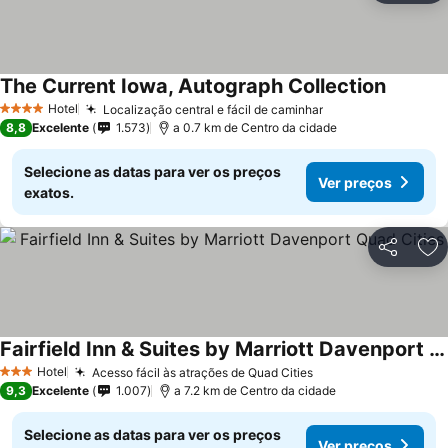
The Current Iowa, Autograph Collection
Hotel
Localização central e fácil de caminhar
4 Estrelas
8,8
Excelente
1.573
a 0.7 km de Centro da cidade
Selecione as datas para ver os preços
Ver preços
exatos.
Partilhar
Ad
Fairfield Inn & Suites by Marriott Davenport Quad Cities
Hotel
Acesso fácil às atrações de Quad Cities
3 Estrelas
9,3
Excelente
1.007
a 7.2 km de Centro da cidade
Selecione as datas para ver os preços
Ver preços