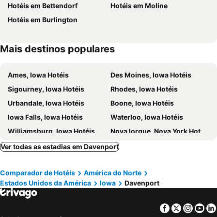
Hotéis em Bettendorf
Hotéis em Moline
Hotéis em Burlington
Mais destinos populares
Ames, Iowa Hotéis
Des Moines, Iowa Hotéis
Sigourney, Iowa Hotéis
Rhodes, Iowa Hotéis
Urbandale, Iowa Hotéis
Boone, Iowa Hotéis
Iowa Falls, Iowa Hotéis
Waterloo, Iowa Hotéis
Williamsburg, Iowa Hotéis
Nova Iorque, Nova York Hotéis
Miami Beach, Flórida Hotéis
Orlando, Flórida Hotéis
Ver todas as estadias em Davenport
Miami, Flórida Hotéis
Las Vegas, Nevada Hotéis
Comparador de Hotéis
América do Norte
Los Angeles, Califórnia Hotéis
Chicago, Ilinóis Hotéis
Estados Unidos da América
Iowa
Davenport
Lake Buena Vista, Flórida Hotéis
Boston, Massachusetts Hotéis
Facebook
Twitter
Insta
Yo