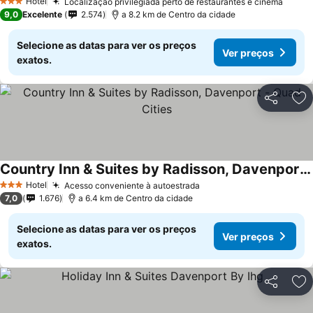
Hotel
Localização privilegiada perto de restaurantes e cinema
3 Estrelas
9,0
Excelente
2.574
a 8.2 km de Centro da cidade
Selecione as datas para ver os preços
Ver preços
exatos.
Partilhar
Ad
Country Inn & Suites by Radisson, Davenport - Quad Cities
Hotel
Acesso conveniente à autoestrada
3 Estrelas
7,0
1.676
a 6.4 km de Centro da cidade
Selecione as datas para ver os preços
Ver preços
exatos.
Partilhar
Ad