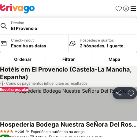
Favoritos
Iniciar
Me
Destino
El Provencio
Check-in/out
Hóspedes e quartos
Escolha as datas
2 hóspedes, 1 quarto.
Ordenar
Filtrar
Mapa
Hotéis em El Provencio (Castela-La Mancha,
Espanha)
Como os pagamentos influenciam os resultados
Escolha popular
Partilhar
Ad
Hospederia Bodega Nuestra SeÑora Del Rosario
Ver preços
Hotel
Experiência autêntica na adega
Ver preços
4 Estrelas