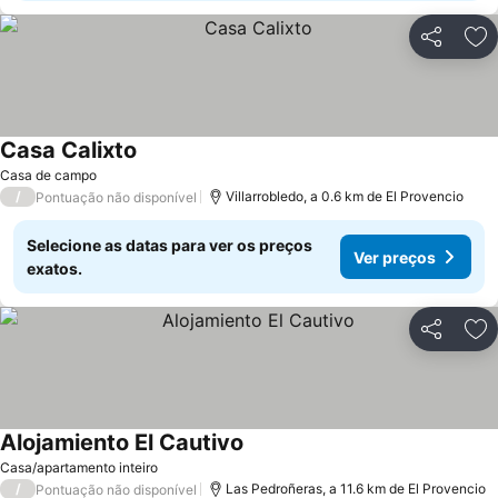
Partilhar
Ad
Casa Calixto
Ver preços
Casa de campo
/
Villarrobledo, a 0.6 km de El Provencio
Pontuação não disponível
Selecione as datas para ver os preços
Ver preços
exatos.
Partilhar
Ad
Alojamiento El Cautivo
Ver preços
Casa/apartamento inteiro
/
Las Pedroñeras, a 11.6 km de El Provencio
Pontuação não disponível