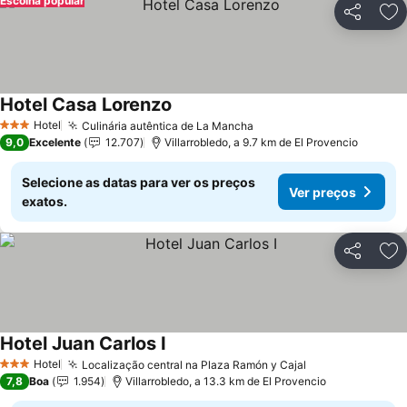
Escolha popular
Partilhar
Ad
Hotel Casa Lorenzo
Ver preços
Hotel
Culinária autêntica de La Mancha
Ver preços
3 Estrelas
9,0
Excelente
12.707
Villarrobledo, a 9.7 km de El Provencio
Selecione as datas para ver os preços
Ver preços
exatos.
Partilhar
Ad
Hotel Juan Carlos I
Ver preços
Hotel
Localização central na Plaza Ramón y Cajal
Ver preços
3 Estrelas
7,8
Boa
1.954
Villarrobledo, a 13.3 km de El Provencio