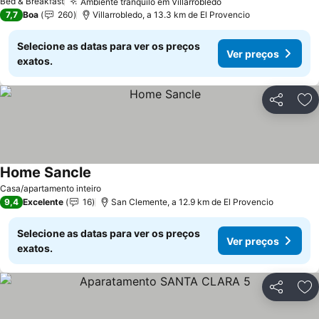
Bed & Breakfast
Ambiente tranquilo em Villarrobledo
Ver preços
7,7
Boa
260
Villarrobledo, a 13.3 km de El Provencio
Selecione as datas para ver os preços
Ver preços
exatos.
Partilhar
Ad
Home Sancle
Ver preços
Casa/apartamento inteiro
9,4
Excelente
16
San Clemente, a 12.9 km de El Provencio
Selecione as datas para ver os preços
Ver preços
exatos.
Partilhar
Ad