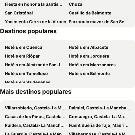
Fiesta en honor a la Santísima Virgen de Loreto
Choza
San Cristóbal
Castillo de Belmonte
Yacimiento Cerro de la Virgen
Parroquia mayor de San Sebastián
Destinos populares
Jornadas Cervantinas
Plaza de Toros
Campo de Criptana
Torre del Campo
Hotéis em Cuenca
Hotéis em Albacete
Hotéis em Riópar
Hotéis em Jorquera
Hotéis em Alcázar de San Juan
Hotéis em Manzanares
Hotéis em Tomelloso
Hotéis em Belmonte
Hotéis em Valdepeñas
Mais destinos populares
Villarrobledo, Castela-La Mancha Hotéis
Daimiel, Castela-La Mancha Hotéis
Casas de los Pinos, Castela-La Mancha Hotéis
Consuegra, Castela-La Mancha Hotéis
Ruidera, Castela-La Mancha Hotéis
Fuentidueña de Tajo, Madrid Hotéis
La Guardia, Castela-La Mancha Hotéis
Villahermosa, Castela-La Mancha Hotéis