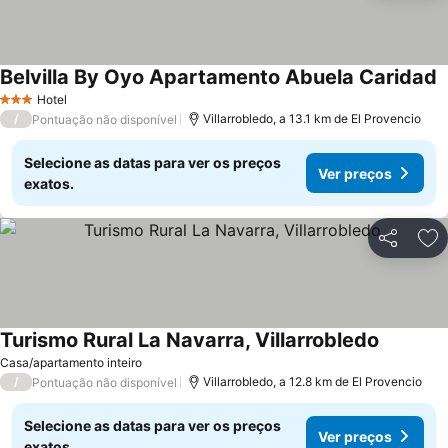
Belvilla By Oyo Apartamento Abuela Caridad
V
Hotel
3 Estrelas
/
Villarrobledo, a 13.1 km de El Provencio
Pontuação não disponível
Selecione as datas para ver os preços
Ver preços
exatos.
Partilhar
Ad
Turismo Rural La Navarra, Villarrobledo
Ver preç
Casa/apartamento inteiro
/
Villarrobledo, a 12.8 km de El Provencio
Pontuação não disponível
Selecione as datas para ver os preços
Ver preços
exatos.