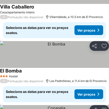
Villa Caballero
Ver preços
Casa/apartamento inteiro
/
Villarrobledo, a 10.5 km de El Provencio
Pontuação não disponível
Selecione as datas para ver os preços
Ver preços
exatos.
Partilhar
Ad
El Bomba
Ver preços
Hostel
3 Estrelas
/
Las Pedroñeras, a 11.4 km de El Provencio
Pontuação não disponível
Selecione as datas para ver os preços
Ver preços
exatos.