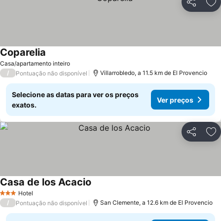
Partilhar
Ad
Coparelia
Ver preços
Casa/apartamento inteiro
/
Villarrobledo, a 11.5 km de El Provencio
Pontuação não disponível
Selecione as datas para ver os preços
Ver preços
exatos.
Partilhar
Ad
Casa de los Acacio
Ver preços
Hotel
3 Estrelas
/
San Clemente, a 12.6 km de El Provencio
Pontuação não disponível