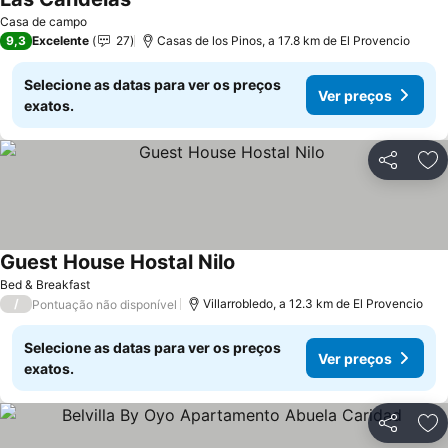
Ver preços
Casa de campo
9,3
Excelente
27
Casas de los Pinos, a 17.8 km de El Provencio
Selecione as datas para ver os preços
Ver preços
exatos.
Partilhar
Ad
Guest House Hostal Nilo
Ver preços
Bed & Breakfast
/
Villarrobledo, a 12.3 km de El Provencio
Pontuação não disponível
Selecione as datas para ver os preços
Ver preços
exatos.
Partilhar
Ad