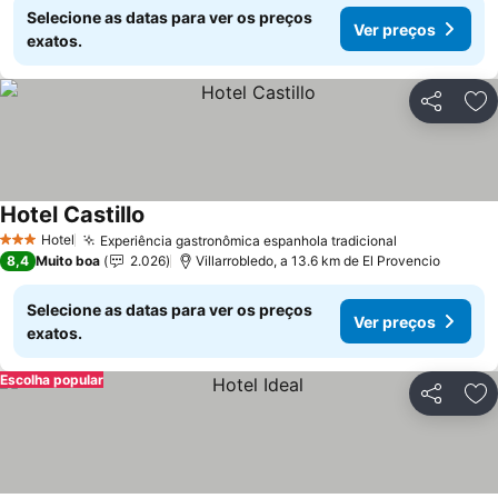
Selecione as datas para ver os preços
Ver preços
exatos.
Partilhar
Ad
Hotel Castillo
Ver preços
Hotel
Experiência gastronômica espanhola tradicional
Ver preços
3 Estrelas
8,4
Muito boa
2.026
Villarrobledo, a 13.6 km de El Provencio
Selecione as datas para ver os preços
Ver preços
exatos.
Escolha popular
Partilhar
Ad