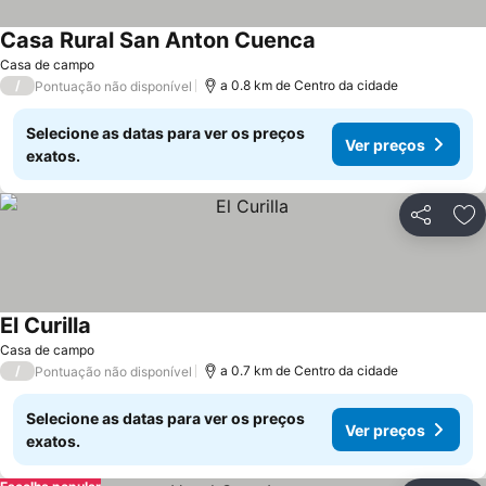
Casa Rural San Anton Cuenca
Ver preços
Casa de campo
/
a 0.8 km de Centro da cidade
Pontuação não disponível
Selecione as datas para ver os preços
Ver preços
exatos.
Partilhar
Ad
El Curilla
Ver preços
Casa de campo
/
a 0.7 km de Centro da cidade
Pontuação não disponível
Selecione as datas para ver os preços
Ver preços
exatos.