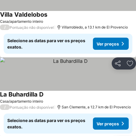
Villa Valdelobos
Ver preços
Casa/apartamento inteiro
/
Villarrobledo, a 13.1 km de El Provencio
Pontuação não disponível
Selecione as datas para ver os preços
Ver preços
exatos.
Partilhar
Ad
La Buhardilla D
Ver preços
Casa/apartamento inteiro
/
San Clemente, a 12.7 km de El Provencio
Pontuação não disponível
Selecione as datas para ver os preços
Ver preços
exatos.