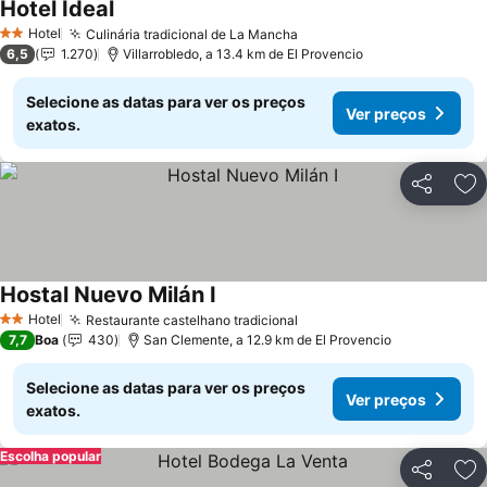
Hotel Ideal
Ver preços
Hotel
Culinária tradicional de La Mancha
Ver preços
2 Estrelas
6,5
1.270
Villarrobledo, a 13.4 km de El Provencio
Selecione as datas para ver os preços
Ver preços
exatos.
Partilhar
Ad
Hostal Nuevo Milán I
Ver preços
Hotel
Restaurante castelhano tradicional
Ver preços
2 Estrelas
7,7
Boa
430
San Clemente, a 12.9 km de El Provencio
Selecione as datas para ver os preços
Ver preços
exatos.
Escolha popular
Partilhar
Ad