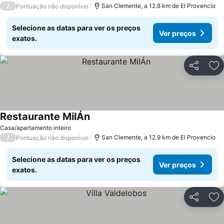
/
San Clemente, a 12.8 km de El Provencio
Pontuação não disponível
Selecione as datas para ver os preços
Ver preços
exatos.
Partilhar
Ad
Restaurante MilÁn
Ver preços
Casa/apartamento inteiro
/
San Clemente, a 12.9 km de El Provencio
Pontuação não disponível
Selecione as datas para ver os preços
Ver preços
exatos.
Partilhar
Ad