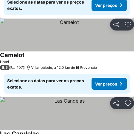
Selecione as datas para ver os preços
Ver preços
exatos.
Partilhar
Ad
Camelot
Ver preços
Hotel
6,5
107
Villarrobledo, a 12.0 km de El Provencio
Selecione as datas para ver os preços
Ver preços
exatos.
Partilhar
Ad
Las Candelas