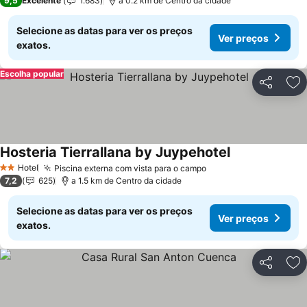
9,5
Excelente
1.683
a 0.2 km de Centro da cidade
Selecione as datas para ver os preços
Ver preços
exatos.
Escolha popular
Partilhar
Ad
Hosteria Tierrallana by Juypehotel
Ver preços
Hotel
Piscina externa com vista para o campo
Ver preços
2 Estrelas
7,2
625
a 1.5 km de Centro da cidade
Selecione as datas para ver os preços
Ver preços
exatos.
Partilhar
Ad