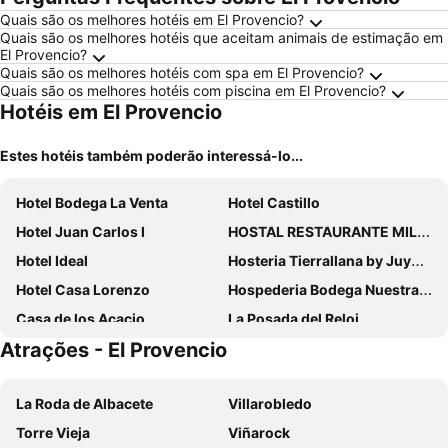
Quais são os melhores hotéis em El Provencio?
Quais são os melhores hotéis que aceitam animais de estimação em
El Provencio?
Quais são os melhores hotéis com spa em El Provencio?
Quais são os melhores hotéis com piscina em El Provencio?
Hotéis em El Provencio
Estes hotéis também poderão interessá-lo...
Hotel Bodega La Venta
Hotel Castillo
Hotel Juan Carlos I
HOSTAL RESTAURANTE MILAN II
Hotel Ideal
Hosteria Tierrallana by Juypehotel
Hotel Casa Lorenzo
Hospederia Bodega Nuestra SeÑora Del Rosario
Casa de los Acacio
La Posada del Reloj
Atrações - El Provencio
El Castillo
La Roda de Albacete
Villarobledo
Torre Vieja
Viñarock