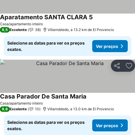
Aparatamento SANTA CLARA 5
Ver preços
Casa/apartamento inteiro
9,5
Excelente
38
Villarrobledo, a 13.2 km de El Provencio
Selecione as datas para ver os preços
Ver preços
exatos.
Partilhar
Ad
Casa Parador De Santa Maria
Ver preços
Casa/apartamento inteiro
9,6
Excelente
10
Villarrobledo, a 13.0 km de El Provencio
Selecione as datas para ver os preços
Ver preços
exatos.