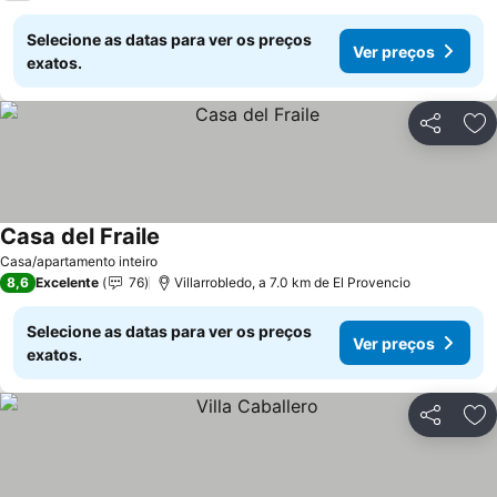
Selecione as datas para ver os preços
Ver preços
exatos.
Partilhar
Ad
Casa del Fraile
Ver preços
Casa/apartamento inteiro
8,6
Excelente
76
Villarrobledo, a 7.0 km de El Provencio
Selecione as datas para ver os preços
Ver preços
exatos.
Partilhar
Ad