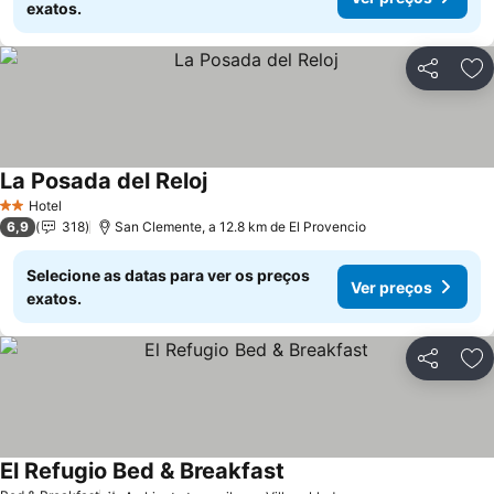
exatos.
Partilhar
Ad
La Posada del Reloj
Ver preços
Hotel
2 Estrelas
6,9
318
San Clemente, a 12.8 km de El Provencio
Selecione as datas para ver os preços
Ver preços
exatos.
Partilhar
Ad
El Refugio Bed & Breakfast
Ver preços