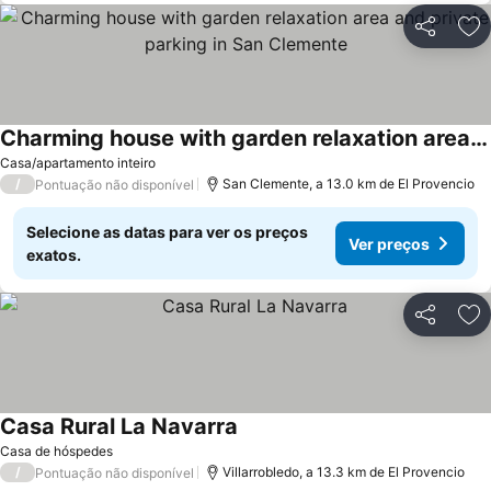
Partilhar
Ad
Charming house with garden relaxation area and private parking in San Clemente
Ver preços
Casa/apartamento inteiro
/
San Clemente, a 13.0 km de El Provencio
Pontuação não disponível
Selecione as datas para ver os preços
Ver preços
exatos.
Partilhar
Ad
Casa Rural La Navarra
Ver preços
Casa de hóspedes
/
Villarrobledo, a 13.3 km de El Provencio
Pontuação não disponível