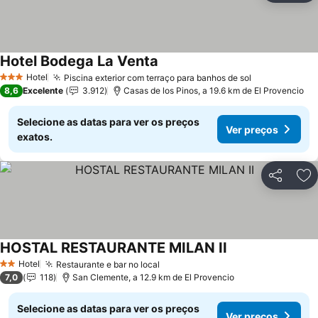
Hotel Bodega La Venta
Ver preços
Hotel
Piscina exterior com terraço para banhos de sol
Ver preços
3 Estrelas
8,6
Excelente
3.912
Casas de los Pinos, a 19.6 km de El Provencio
Selecione as datas para ver os preços
Ver preços
exatos.
Partilhar
Ad
HOSTAL RESTAURANTE MILAN II
Ver preços
Hotel
Restaurante e bar no local
Ver preços
2 Estrelas
7,0
118
San Clemente, a 12.9 km de El Provencio
Selecione as datas para ver os preços
Ver preços