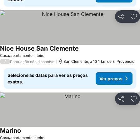
Partilhar
Ad
Nice House San Clemente
Ver preços
Casa/apartamento inteiro
/
San Clemente, a 13.1 km de El Provencio
Pontuação não disponível
Selecione as datas para ver os preços
Ver preços
exatos.
Partilhar
Ad
Marino
Ver preços
Casa/apartamento inteiro