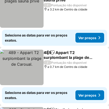
sauna privé
/
Pontuação não disponível
a 3.2 km de Centro da cidade
Selecione as datas para ver os preços
Ver preços
exatos.
489 - Appart T2
Partilhar
Adicionar aos favoritos
surplombant la plage de
Caroual.
/
Pontuação não disponível
a 0.7 km de Centro da cidade
Selecione as datas para ver os preços
Ver preços
exatos.