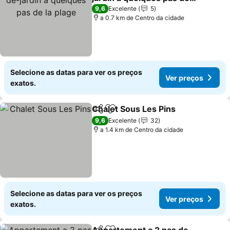
la plage
9,6
Excelente
5
a 0.7 km de Centro da cidade
Selecione as datas para ver os preços
Ver preços
exatos.
Chalet Sous Les Pins
Partilhar
Adicionar aos favoritos
9,6
Excelente
32
a 1.4 km de Centro da cidade
Selecione as datas para ver os preços
Ver preços
exatos.