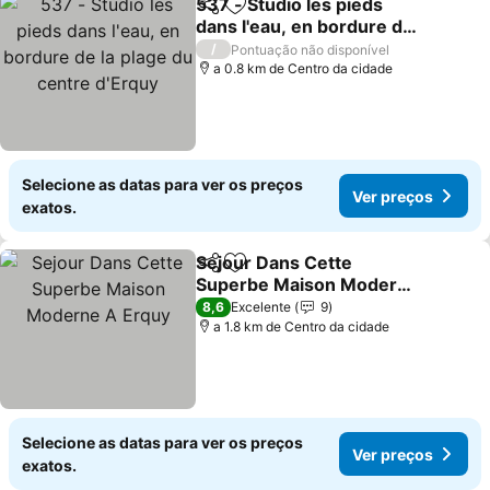
537 - Studio les pieds
Partilhar
Adicionar aos favoritos
dans l'eau, en bordure de
la plage du centre d'Erquy
/
Pontuação não disponível
a 0.8 km de Centro da cidade
Selecione as datas para ver os preços
Ver preços
exatos.
Sejour Dans Cette
Partilhar
Adicionar aos favoritos
Superbe Maison Moderne
A Erquy
8,6
Excelente
9
a 1.8 km de Centro da cidade
Selecione as datas para ver os preços
Ver preços
exatos.