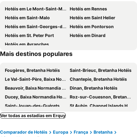
Fort du Petit Bé
Catedral de Saint-Vincent
Hotéis em Le Mont-Saint-Michel
Hotéis em Rennes
Plage des Chevrets
Le Moulin à Marée du Birlot
Hotéis em Saint-Malo
Hotéis em Saint Helier
Temple de Lanleff
Hotéis em Saint-Georges-de-Gréhaigne
Hotéis em Pontorson
Hotéis em St. Peter Port
Hotéis em Dinard
Hotéis em Avranches
Mais destinos populares
Fougères, Bretanha Hotéis
Saint-Brieuc, Bretanha Hotéis
Le Val-Saint-Père, Baixa Normandia Hotéis
Chantepie, Bretanha Hotéis
Beauvoir, Baixa Normandia Hotéis
Dinan, Bretanha Hotéis
Ducey, Baixa Normandia Hotéis
Roz-sur-Couesnon, Bretanha Hotéis
Saint-Jouan-des-Guérets, Bretanha Hotéis
St Aubin, Channel Islands Hotéis
Loudéac, Bretanha Hotéis
Saint Brelade, Channel Islands Hotéis
Ver todas as estadias em Erquy
St Saviour, Channel Islands Hotéis
Villedieu-les-Poêles, Baixa Normandia Hotéis
Comparador de Hotéis
Europa
França
Bretanha
Granville, Baixa Normandia Hotéis
Lanvallay, Bretanha Hotéis