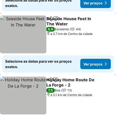
Selecione as datas para ver os preços
Ver preços
exatos.
Seaside House Feet In
Partilhar
Adicionar aos favoritos
The Water
8,9
Excelente
44
a 2.7 km de Centro da cidade
Selecione as datas para ver os preços
Ver preços
exatos.
Holiday Home Route De
Partilhar
Adicionar aos favoritos
La Forge - 2
7,5
Boa
13
a 5.1 km de Centro da cidade