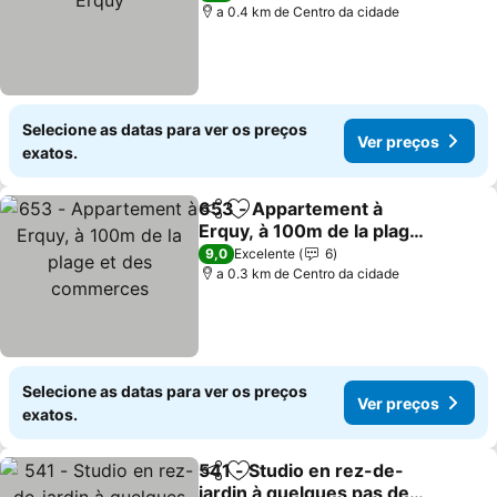
a 0.4 km de Centro da cidade
Selecione as datas para ver os preços
Ver preços
exatos.
653 - Appartement à
Partilhar
Adicionar aos favoritos
Erquy, à 100m de la plage
et des commerces
9,0
Excelente
6
a 0.3 km de Centro da cidade
Selecione as datas para ver os preços
Ver preços
exatos.
541 - Studio en rez-de-
Partilhar
Adicionar aos favoritos
jardin à quelques pas de