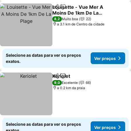
Louisette - Vue Mer A
Partilhar
Adicionar aos favoritos
Moins De 1km De La
Plage
8,2
Muito boa
22
a 3.1 km de Centro da cidade
Selecione as datas para ver os preços
Ver preços
exatos.
Keriolet
Partilhar
Adicionar aos favoritos
9,0
Excelente
66
a 0.2 km da praia
Selecione as datas para ver os preços
Ver preços
exatos.