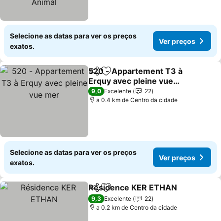
Selecione as datas para ver os preços
Ver preços
exatos.
520 - Appartement T3 à
Partilhar
Adicionar aos favoritos
Erquy avec pleine vue
mer
9,0
Excelente
22
a 0.4 km de Centro da cidade
Selecione as datas para ver os preços
Ver preços
exatos.
Résidence KER ETHAN
Partilhar
Adicionar aos favoritos
9,3
Excelente
22
a 0.2 km de Centro da cidade