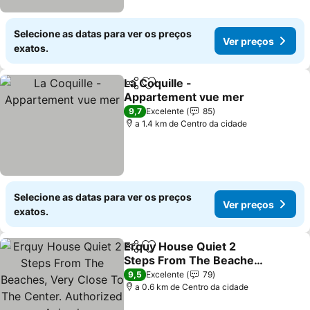
Selecione as datas para ver os preços
Ver preços
exatos.
La Coquille -
Partilhar
Adicionar aos favoritos
Appartement vue mer
9,7
Excelente
85
a 1.4 km de Centro da cidade
Selecione as datas para ver os preços
Ver preços
exatos.
Erquy House Quiet 2
Partilhar
Adicionar aos favoritos
Steps From The Beaches,
Very Close To The
9,5
Excelente
79
Center. Authorized
a 0.6 km de Centro da cidade
Animal