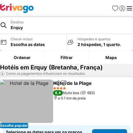
Favoritos
Iniciar
Me
Destino
Erquy
Check-in/out
Hóspedes e quartos
Escolha as datas
2 hóspedes, 1 quarto.
Ordenar
Filtrar
Mapa
Hotéis em Erquy (Bretanha, França)
Como os pagamentos influenciam os resultados
Hotel de la Plage
Partilhar
Adicionar aos favoritos
4 Estrelas
8,4
Muito boa
683
a 0.1 km da praia
Escolha popular
Selecione as datas para ver os preços