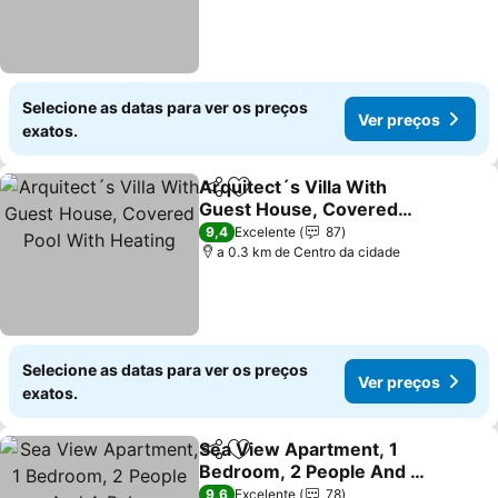
Selecione as datas para ver os preços
Ver preços
exatos.
Arquitect´s Villa With
Partilhar
Adicionar aos favoritos
Guest House, Covered
Pool With Heating
9,4
Excelente
87
a 0.3 km de Centro da cidade
Selecione as datas para ver os preços
Ver preços
exatos.
Sea View Apartment, 1
Partilhar
Adicionar aos favoritos
Bedroom, 2 People And A
Baby
9,6
Excelente
78