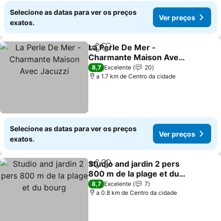
Selecione as datas para ver os preços
Ver preços
exatos.
La Perle De Mer -
Partilhar
Adicionar aos favoritos
Charmante Maison Avec
Jacuzzi
8,7
Excelente
20
a 1.7 km de Centro da cidade
Selecione as datas para ver os preços
Ver preços
exatos.
Studio and jardin 2 pers
Partilhar
Adicionar aos favoritos
800 m de la plage et du
bourg
8,7
Excelente
7
a 0.8 km de Centro da cidade