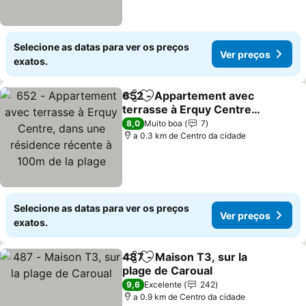
Selecione as datas para ver os preços
Ver preços
exatos.
652 - Appartement avec
Partilhar
Adicionar aos favoritos
terrasse à Erquy Centre,
dans une résidence
8,0
Muito boa
7
récente à 100m de la
a 0.3 km de Centro da cidade
plage
Selecione as datas para ver os preços
Ver preços
exatos.
487 - Maison T3, sur la
Partilhar
Adicionar aos favoritos
plage de Caroual
9,6
Excelente
242
a 0.9 km de Centro da cidade