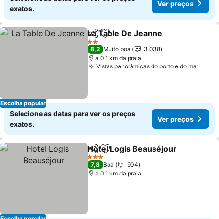
Ver preços
exatos.
La Table De Jeanne
Partilhar
Adicionar aos favoritos
2 Estrelas
8,2
Muito boa
3.038
a 0.1 km da praia
Vistas panorâmicas do porto e do mar
Escolha popular
Selecione as datas para ver os preços
Ver preços
exatos.
Hotel Logis Beauséjour
Partilhar
Adicionar aos favoritos
3 Estrelas
7,8
Boa
904
a 0.1 km da praia
Escolha popular