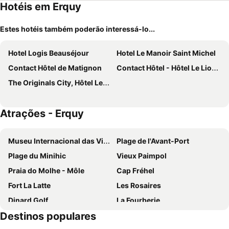
Hotéis em Erquy
Estes hotéis também poderão interessá-lo...
Hotel Logis Beauséjour
Hotel Le Manoir Saint Michel
Contact Hôtel de Matignon
Contact Hôtel - Hôtel Le Lion d'Or Lamballe
The Originals City, Hôtel Les Caps, Saint-Brieuc Est
Atrações - Erquy
Museu Internacional das Viagens de Longo Curso pelo Cabo Horn
Plage de l'Avant-Port
Plage du Minihic
Vieux Paimpol
Praia do Molhe - Môle
Cap Fréhel
Fort La Latte
Les Rosaires
Dinard Golf
La Fourberie
Destinos populares
Aeroporto de Dinard Pleurtuit Saint-Malo
Saint-Brieuc - Armor Airport