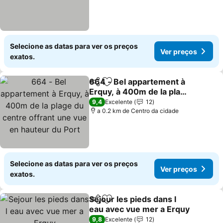
Selecione as datas para ver os preços
Ver preços
exatos.
664 - Bel appartement à
Partilhar
Adicionar aos favoritos
Erquy, à 400m de la plage
du centre offrant une vue
9,4
Excelente
12
en hauteur du Port
a 0.2 km de Centro da cidade
Selecione as datas para ver os preços
Ver preços
exatos.
Sejour les pieds dans l
Partilhar
Adicionar aos favoritos
eau avec vue mer a Erquy
9,8
Excelente
12