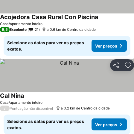
Acojedora Casa Rural Con Piscina
Casa/apartamento inteiro
9,5
Excelente
21
a 0.6 km de Centro da cidade
Selecione as datas para ver os preços
Ver preços
exatos.
Partilhar
Ad
Cal Nina
Casa/apartamento inteiro
/
a 0.2 km de Centro da cidade
Pontuação não disponível
Selecione as datas para ver os preços
Ver preços
exatos.