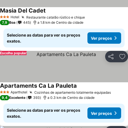
Masia Del Cadet
Hotel
Restaurante catalão rústico e chique
3 Estrelas
7,9
Boa
445
a 1.8 km de Centro da cidade
Selecione as datas para ver os preços
Ver preços
exatos.
Escolha popular
Partilhar
Ad
Apartaments Ca La Pauleta
Aparthotel
Cozinhas de apartamento totalmente equipadas
3 Estrelas
9,4
Excelente
393
a 0.3 km de Centro da cidade
Selecione as datas para ver os preços
Ver preços
exatos.