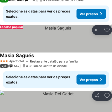
8,2
Muito boa
1.785
a 1.9 km de Centro da cidade
Selecione as datas para ver os preços
Ver preços
exatos.
Escolha popular
Partilhar
Ad
Masia Sagués
Aparthotel
Restaurante catalão para a família
3 Estrelas
7,3
547
a 3.1 km de Centro da cidade
Selecione as datas para ver os preços
Ver preços
exatos.
Partilhar
Ad