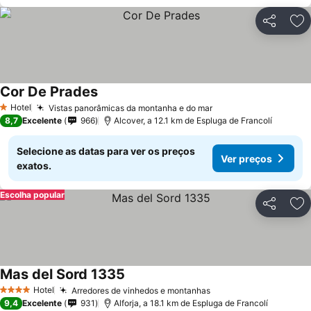
Partilhar
Ad
Cor De Prades
Hotel
Vistas panorâmicas da montanha e do mar
1 Estrelas
8,7
Excelente
966
Alcover, a 12.1 km de Espluga de Francolí
Selecione as datas para ver os preços
Ver preços
exatos.
Escolha popular
Partilhar
Ad
Mas del Sord 1335
Hotel
Arredores de vinhedos e montanhas
4 Estrelas
9,4
Excelente
931
Alforja, a 18.1 km de Espluga de Francolí