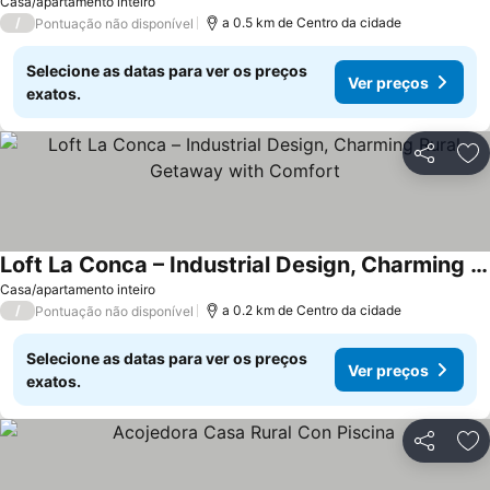
Casa/apartamento inteiro
/
a 0.5 km de Centro da cidade
Pontuação não disponível
Selecione as datas para ver os preços
Ver preços
exatos.
Partilhar
Ad
Loft La Conca – Industrial Design, Charming Rural Getaway with Comfort
Casa/apartamento inteiro
/
a 0.2 km de Centro da cidade
Pontuação não disponível
Selecione as datas para ver os preços
Ver preços
exatos.
Partilhar
Ad