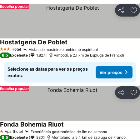
Escolha popular
Partilhar
Ad
Hostatgeria De Poblet
Hotel
Vistas do mosteiro e ambiente espiritual
3 Estrelas
8,5
Excelente
1.827
Vimbodí, a 2.1 km de Espluga de Francolí
Selecione as datas para ver os preços
Ver preços
exatos.
Escolha popular
Partilhar
Ad
Fonda Bohemia Riuot
Aparthotel
Experiência gastronômica de fim de semana
1 Estrelas
8,5
Excelente
880
Montblanc, a 5.4 km de Espluga de Francolí