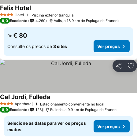
Felix Hotel
Hotel
Piscina exterior tranquila
4 Estrelas
9,0
Excelente
4.260
Valls, a 18.9 km de Espluga de Francolí
€ 80
De
Consulte os preços de
3 sites
Ver preços
Partilhar
Ad
Cal Jordi, Fulleda
Aparthotel
Estacionamento conveniente no local
4 Estrelas
8,9
Excelente
123
Fulleda, a 9.9 km de Espluga de Francolí
Selecione as datas para ver os preços
Ver preços
exatos.