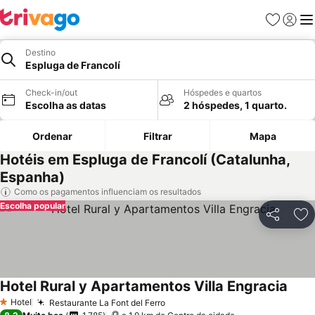
Favoritos
Iniciar
Me
Destino
Espluga de Francolí
Check-in/out
Hóspedes e quartos
Escolha as datas
2 hóspedes, 1 quarto.
Ordenar
Filtrar
Mapa
Hotéis em Espluga de Francolí (Catalunha,
Espanha)
Como os pagamentos influenciam os resultados
Escolha popular
Partilhar
Ad
Hotel Rural y Apartamentos Villa Engracia
Hotel
Restaurante La Font del Ferro
1 Estrelas