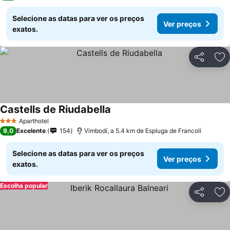
Selecione as datas para ver os preços
Ver preços
exatos.
Partilhar
Ad
Castells de Riudabella
Aparthotel
3 Estrelas
9,0
Excelente
154
Vimbodí, a 5.4 km de Espluga de Francolí
Selecione as datas para ver os preços
Ver preços
exatos.
Escolha popular
Partilhar
Ad