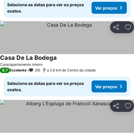
Selecione as datas para ver os preços
Ver preços
exatos.
Partilhar
Ad
Casa De La Bodega
Casa/apartamento inteiro
8,7
Excelente
29
a 2.6 km de Centro da cidade
Selecione as datas para ver os preços
Ver preços
exatos.
Partilhar
Ad