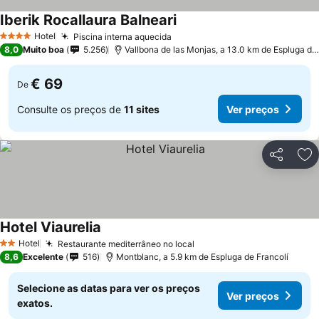
Iberik Rocallaura Balneari
Hotel
Piscina interna aquecida
4 Estrelas
8,0
Muito boa
5.256
Vallbona de las Monjas, a 13.0 km de Espluga de Francolí
€ 69
De
Consulte os preços de
11 sites
Ver preços
Partilhar
Ad
Hotel Viaurelia
Hotel
Restaurante mediterrâneo no local
2 Estrelas
8,6
Excelente
516
Montblanc, a 5.9 km de Espluga de Francolí
Selecione as datas para ver os preços
Ver preços
exatos.