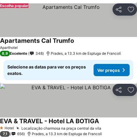
Escolha popular
Partilhar
Ad
Apartaments Cal Trumfo
Aparthotel
8,9
Excelente
348
Prades, a 13.3 km de Espluga de Francolí
Selecione as datas para ver os preços
Ver preços
exatos.
Partilhar
Ad
EVA & TRAVEL - Hotel LA BOTIGA
Hotel
Localização charmosa na praça central da vila
1 Estrelas
7,1
656
Prades, a 13.3 km de Espluga de Francolí