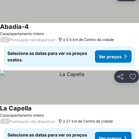
Abadia-4
Casa/apartamento inteiro
/
a 0.5 km de Centro da cidade
Pontuação não disponível
Selecione as datas para ver os preços
Ver preços
exatos.
Partilhar
Ad
La Capella
Casa/apartamento inteiro
/
a 2.1 km de Centro da cidade
Pontuação não disponível
Selecione as datas para ver os preços
Ver preços