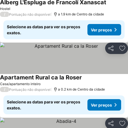
Alberg L'Espluga de Francolí Xanascat
Hostel
/
a 1.9 km de Centro da cidade
Pontuação não disponível
Selecione as datas para ver os preços
Ver preços
exatos.
Partilhar
Ad
Apartament Rural ca la Roser
Casa/apartamento inteiro
/
a 0.2 km de Centro da cidade
Pontuação não disponível
Selecione as datas para ver os preços
Ver preços
exatos.
Partilhar
Ad