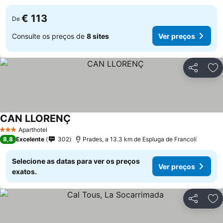
€ 113
De
Consulte os preços de
8 sites
Ver preços
Partilhar
Ad
CAN LLORENÇ
Aparthotel
3 Estrelas
8,8
Excelente
302
Prades, a 13.3 km de Espluga de Francolí
Selecione as datas para ver os preços
Ver preços
exatos.
Partilhar
Ad