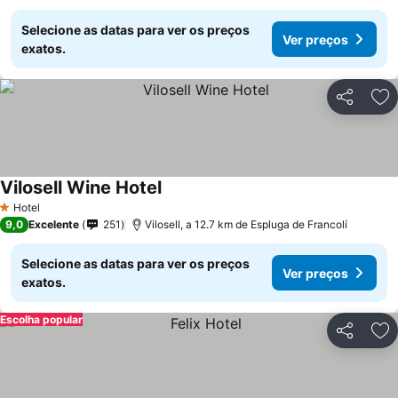
Selecione as datas para ver os preços
Ver preços
exatos.
Partilhar
Ad
Vilosell Wine Hotel
Hotel
1 Estrelas
9,0
Excelente
251
Vilosell, a 12.7 km de Espluga de Francolí
Selecione as datas para ver os preços
Ver preços
exatos.
Escolha popular
Partilhar
Ad