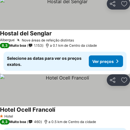
Partilhar
Ad
Hostal del Senglar
Albergue
Nove áreas de refeição distintas
8,3
Muito boa
1.153
a 0.1 km de Centro da cidade
Selecione as datas para ver os preços
Ver preços
exatos.
Partilhar
Ad
Hotel Ocell Francolí
Hotel
1 Estrelas
8,3
Muito boa
460
a 0.5 km de Centro da cidade