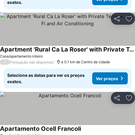
exatos.
Partilhar
Ad
Apartment 'Rural Ca La Roser' with Private Terrace, Wi-Fi and Air Conditioning
Casa/apartamento inteiro
/
a 0.1 km de Centro da cidade
Pontuação não disponível
Selecione as datas para ver os preços
Ver preços
exatos.
Partilhar
Ad
Apartamento Ocell Francoli