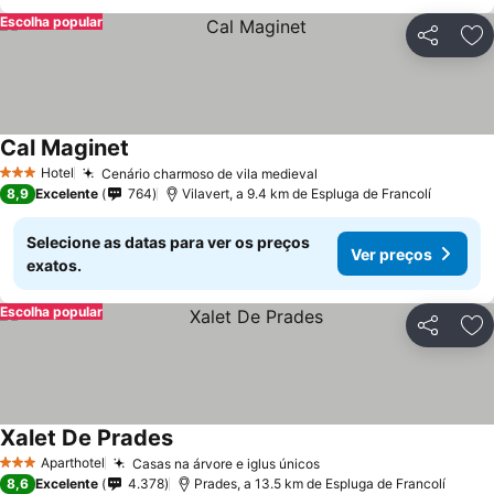
Escolha popular
Partilhar
Ad
Cal Maginet
Hotel
Cenário charmoso de vila medieval
3 Estrelas
8,9
Excelente
764
Vilavert, a 9.4 km de Espluga de Francolí
Selecione as datas para ver os preços
Ver preços
exatos.
Escolha popular
Partilhar
Ad
Xalet De Prades
Aparthotel
Casas na árvore e iglus únicos
3 Estrelas
8,6
Excelente
4.378
Prades, a 13.5 km de Espluga de Francolí