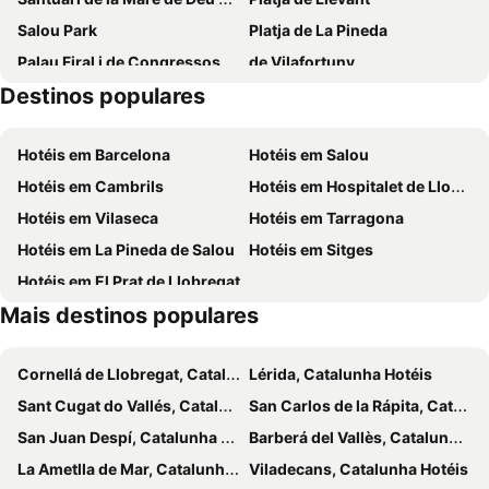
Salou Park
Platja de La Pineda
Palau Firal i de Congressos
de Vilafortuny
Destinos populares
Costa Daurada
Antic Hospital de Santa Maria
Mirador de Salou
Sol i Mar
Hotéis em Barcelona
Hotéis em Salou
Ponent
Cala Font
Hotéis em Cambrils
Hotéis em Hospitalet de Llobregat
Carrer Major
Tamarit
Hotéis em Vilaseca
Hotéis em Tarragona
Zona Estival
Segur de Calafell
Hotéis em La Pineda de Salou
Hotéis em Sitges
Festa Comarcal de l'Oli de la DOP Siurana
Monestir de Poblet
Hotéis em El Prat de Llobregat
Setmana Medieval de la llegenda de Sant Jordi
Niu de l'Àliga
Mais destinos populares
Gran Festa de la Calçotada
Castell de Siurana
Catalunya
Monestir de Santes Creus
Cornellá de Llobregat, Catalunha Hotéis
Lérida, Catalunha Hotéis
La Mano como Herramienta
Carnaval de Salou
Sant Cugat do Vallés, Catalunha Hotéis
San Carlos de la Rápita, Catalunha Hotéis
La Rambla Nova
Paseo Jaume I
San Juan Despí, Catalunha Hotéis
Barberá del Vallès, Catalunha Hotéis
La Calle Mayor
Anfiteatro Romano
La Ametlla de Mar, Catalunha Hotéis
Viladecans, Catalunha Hotéis