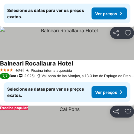
Selecione as datas para ver os preços
Ver preços
exatos.
Partilhar
Ad
Balneari Rocallaura Hotel
Hotel
Piscina interna aquecida
4 Estrelas
7,7
Boa
2.925
Vallbona de las Monjas, a 13.0 km de Espluga de Francolí
Selecione as datas para ver os preços
Ver preços
exatos.
Escolha popular
Partilhar
Ad