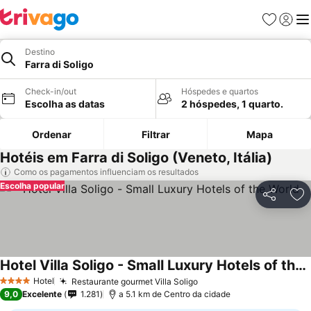
Favoritos
Iniciar
Me
Destino
Farra di Soligo
Check-in/out
Hóspedes e quartos
Escolha as datas
2 hóspedes, 1 quarto.
Ordenar
Filtrar
Mapa
Hotéis em Farra di Soligo (Veneto, Itália)
Como os pagamentos influenciam os resultados
Escolha popular
Partilhar
Ad
Hotel Villa Soligo - Small Luxury Hotels of the World
Hotel
Restaurante gourmet Villa Soligo
4 Estrelas
9,0
Excelente
1.281
a 5.1 km de Centro da cidade