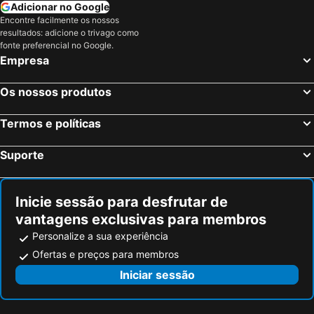
Sirmione, Lombardia Hotéis
Pádua, Veneto Hotéis
Adicionar no Google
Encontre facilmente os nossos
Dolo, Veneto Hotéis
Abano Terme, Veneto Hotéis
resultados: adicione o trivago como
Cortina d'Ampezzo, Veneto Hotéis
Roma, Lazio Hotéis
fonte preferencial no Google.
Empresa
Milão, Lombardia Hotéis
Florença, Toscana Hotéis
Nápoles, Campanha Hotéis
Bolonha, Emília-Romanha Hotéis
Os nossos produtos
Palermo, Sicília Hotéis
Cagliari, Sardenha Hotéis
Termos e políticas
Suporte
Inicie sessão para desfrutar de
vantagens exclusivas para membros
Personalize a sua experiência
Ofertas e preços para membros
Iniciar sessão