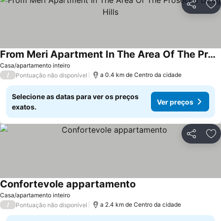
Partilhar
Ad
From Meri Apartment In The Area Of The Prosecco Docg Hills
Casa/apartamento inteiro
/
a 0.4 km de Centro da cidade
Pontuação não disponível
Selecione as datas para ver os preços
Ver preços
exatos.
Partilhar
Ad
Confortevole appartamento
Casa/apartamento inteiro
/
a 2.4 km de Centro da cidade
Pontuação não disponível