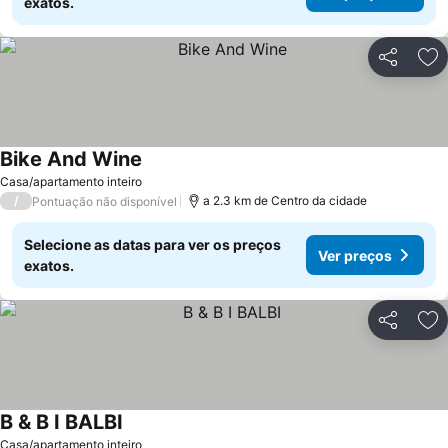
exatos.
Partilhar
Ad
Bike And Wine
Casa/apartamento inteiro
/
a 2.3 km de Centro da cidade
Pontuação não disponível
Selecione as datas para ver os preços
Ver preços
exatos.
Partilhar
Ad
B & B I BALBI
Casa/apartamento inteiro