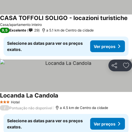
CASA TOFFOLI SOLIGO - locazioni turistiche
Casa/apartamento inteiro
9,5
Excelente
29
a 5.1 km de Centro da cidade
Selecione as datas para ver os preços
Ver preços
exatos.
Partilhar
Ad
Locanda La Candola
Hotel
3 Estrelas
/
a 4.5 km de Centro da cidade
Pontuação não disponível
Selecione as datas para ver os preços
Ver preços
exatos.