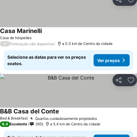
Partilhar
Ad
Casa Marinelli
Casa de hóspedes
/
a 0.3 km de Centro da cidade
Pontuação não disponível
Selecione as datas para ver os preços
Ver preços
exatos.
Partilhar
Ad
B&B Casa del Conte
Bed & Breakfast
Quartos cuidadosamente projetados
9,4
Excelente
265
a 5.4 km de Centro da cidade