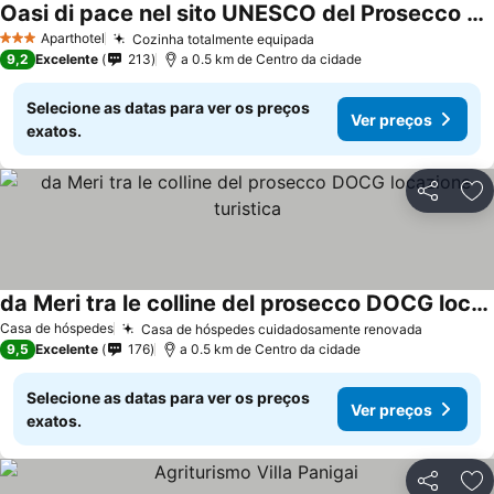
Oasi di pace nel sito UNESCO del Prosecco DOCG
Aparthotel
Cozinha totalmente equipada
3 Estrelas
9,2
Excelente
213
a 0.5 km de Centro da cidade
Selecione as datas para ver os preços
Ver preços
exatos.
Partilhar
Ad
da Meri tra le colline del prosecco DOCG locazione turistica
Casa de hóspedes
Casa de hóspedes cuidadosamente renovada
9,5
Excelente
176
a 0.5 km de Centro da cidade
Selecione as datas para ver os preços
Ver preços
exatos.
Partilhar
Ad