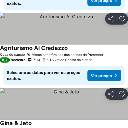
Ver preços
exatos.
Partilhar
Ad
Agriturismo Al Credazzo
Casa de campo
Vistas panorâmicas das colinas de Prosecco
8,7
Excelente
716
a 1.6 km de Centro da cidade
Selecione as datas para ver os preços
Ver preços
exatos.
Partilhar
Ad
Gina & Jeto