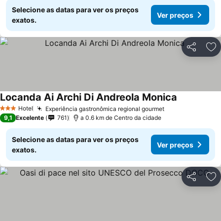
Selecione as datas para ver os preços
Ver preços
exatos.
Partilhar
Ad
Locanda Ai Archi Di Andreola Monica
Hotel
Experiência gastronômica regional gourmet
3 Estrelas
9,1
Excelente
761
a 0.6 km de Centro da cidade
Selecione as datas para ver os preços
Ver preços
exatos.
Partilhar
Ad