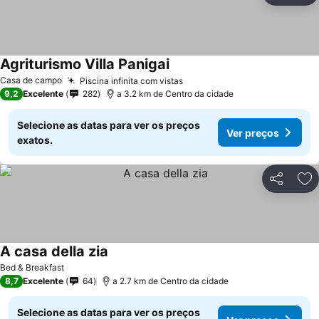
Agriturismo Villa Panigai
Casa de campo
Piscina infinita com vistas
9,2
Excelente
282
a 3.2 km de Centro da cidade
Selecione as datas para ver os preços
Ver preços
exatos.
Partilhar
Ad
A casa della zia
Bed & Breakfast
8,7
Excelente
64
a 2.7 km de Centro da cidade
Selecione as datas para ver os preços