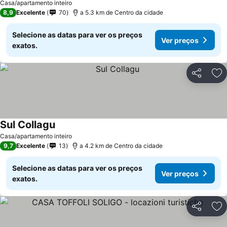
Casa/apartamento inteiro
8,9
Excelente
70
a 5.3 km de Centro da cidade
Selecione as datas para ver os preços
Ver preços
exatos.
Partilhar
Ad
Sul Collagu
Casa/apartamento inteiro
9,7
Excelente
13
a 4.2 km de Centro da cidade
Selecione as datas para ver os preços
Ver preços
exatos.
Partilhar
Ad