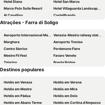
Hotel Diana
Hotel San Marco
Marco Polo Suite Resort
Hotel Villaguarda Landscape Experience
Al Cavallino
CastelBrando
Atrações - Farra di Soligo
Albergo Alla Pineta
Prealpi Hotel
Hotel Spresiano
Charme Hotel Calvi-Ristorante Mainor
Aeroporto Internacional Marco Polo
Venezia-Mestre railway station
Marghera
Aeroporto Treviso
Centro Storico
Pordenone Fiere
Mestre Fil Fest
Favaro Veneto
Zelarino
Brenta Bridge
Destinos populares
Saint Peter's Cathedral
Veneto Designer Outlet
Antica Fiera di Santa Lucia
Santuario della Madonna del Ramoncello
Hotéis em Veneza
Hotéis em Verona
Centro storico
Valmorel
Hotéis em Mestre
Hotéis em Mira
San Fior di Sopra
Grotte del Caglieron
Hotéis em Pádua
Hotéis em Dolo
San Floriano
Nevegal
Hotéis em Abano Terme
Hotéis em Cortina d'Ampezzo
Concorso Pirotecnico Città di Bassano del Grappa
Piancavallo