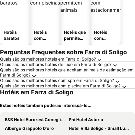
Hotéis
Hotéis
Hotéis que
Hotéis
baratos
com
permitem
com
piscinas
animais
estaciona
mento
Perguntas Frequentes sobre Farra di Soligo
Quais são os melhores hotéis em Farra di Soligo?
Quais são os melhores hotéis de luxo em Farra di Soligo?
Quais são os melhores hotéis que aceitam animais de estimação em
Farra di Soligo?
Quais são os melhores hotéis com spa em Farra di Soligo?
Quais são os melhores hotéis com piscina em Farra di Soligo?
Hotéis em Farra di Soligo
Estes hotéis também poderão interessá-lo...
B&B Hotel Eurorest Conegliano
Phi Hotel Astoria
Albergo Grappolo D'oro
Hotel Villa Soligo - Small Luxury Hotels of the World