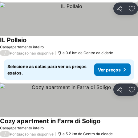
Partilhar
Ad
IL Pollaio
Casa/apartamento inteiro
/
a 0.6 km de Centro da cidade
Pontuação não disponível
Selecione as datas para ver os preços
Ver preços
exatos.
Partilhar
Ad
Cozy apartment in Farra di Soligo
Casa/apartamento inteiro
/
a 5.2 km de Centro da cidade
Pontuação não disponível