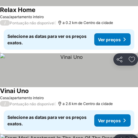
Relax Home
Casa/apartamento inteiro
/
a 0.2 km de Centro da cidade
Pontuação não disponível
Selecione as datas para ver os preços
Ver preços
exatos.
Partilhar
Ad
Vinai Uno
Casa/apartamento inteiro
/
a 2.6 km de Centro da cidade
Pontuação não disponível
Selecione as datas para ver os preços
Ver preços
exatos.