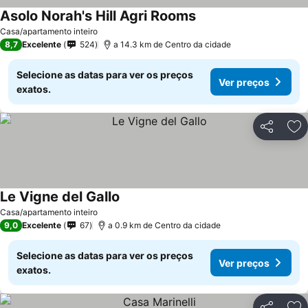
Asolo Norah's Hill Agri Rooms
Casa/apartamento inteiro
8,7
Excelente
524
a 14.3 km de Centro da cidade
Selecione as datas para ver os preços
Ver preços
exatos.
Partilhar
Ad
Le Vigne del Gallo
Casa/apartamento inteiro
9,0
Excelente
67
a 0.9 km de Centro da cidade
Selecione as datas para ver os preços
Ver preços
exatos.