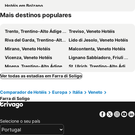
Hotéis em Bolzano
I Cadini del Brenton
Parco di San Giuliano
Mais destinos populares
Tessera
Palio di Castelfranco Veneto
Trento, Trentino-Alto Ádige Hotéis
Treviso, Veneto Hotéis
Riva del Garda, Trentino-Alto Ádige Hotéis
Lido di Jesolo, Veneto Hotéis
Mirano, Veneto Hotéis
Malcontenta, Veneto Hotéis
Vicenza, Veneto Hotéis
Lignano Sabbiadoro, Friuli Venecia Júlia Hotéis
Moena, Trentino-Alto Ádige Hotéis
St. Ulrich, Trentino-Alto Ádige Hotéis
Bibione, Veneto Hotéis
Nago Torbole, Trentino-Alto Ádige Hotéis
Ver todas as estadias em Farra di Soligo
Wolkenstein, Trentino-Alto Ádige Hotéis
Tessera, Veneto Hotéis
Comparador de Hotéis
Europa
Itália
Veneto
Canazei, Trentino-Alto Ádige Hotéis
Jesolo, Veneto Hotéis
Farra di Soligo
Cavallino-Treporti, Veneto Hotéis
Chioggia, Veneto Hotéis
Misurina, Veneto Hotéis
Levico Terme, Trentino-Alto Ádige Hotéis
Facebook
Twitter
Insta
Yo
Veneza, Veneto Hotéis
Verona, Veneto Hotéis
Selecione o seu país
Mestre, Veneto Hotéis
Mira, Veneto Hotéis