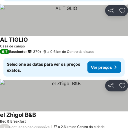
Partilhar
Ad
AL TIGLIO
Casa de campo
9,7
Excelente
370
a 0.6 km de Centro da cidade
Selecione as datas para ver os preços
Ver preços
exatos.
Partilhar
Ad
el Zhìgol B&B
Bed & Breakfast
/
a 2.6 km de Centro da cidade
Pontuação não disponível