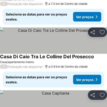
/
a 7.3 km de Centro da cidade
Pontuação não disponível
Selecione as datas para ver os preços
Ver preços
exatos.
Partilhar
Ad
Casa Di Caio Tra Le Colline Del Prosecco
Casa/apartamento inteiro
/
a 0.9 km de Centro da cidade
Pontuação não disponível
Selecione as datas para ver os preços
Ver preços
exatos.
Partilhar
Ad