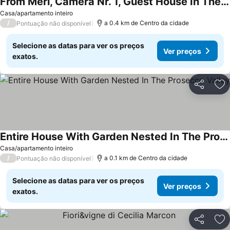
From Meri, Camera Nr. 1, Guest House In The Prosecco Docg Hills
Casa/apartamento inteiro
/
a 0.4 km de Centro da cidade
Pontuação não disponível
Selecione as datas para ver os preços
Ver preços
exatos.
Partilhar
Ad
Entire House With Garden Nested In The Prosecco Valley
Casa/apartamento inteiro
/
a 0.1 km de Centro da cidade
Pontuação não disponível
Selecione as datas para ver os preços
Ver preços
exatos.
Partilhar
Ad