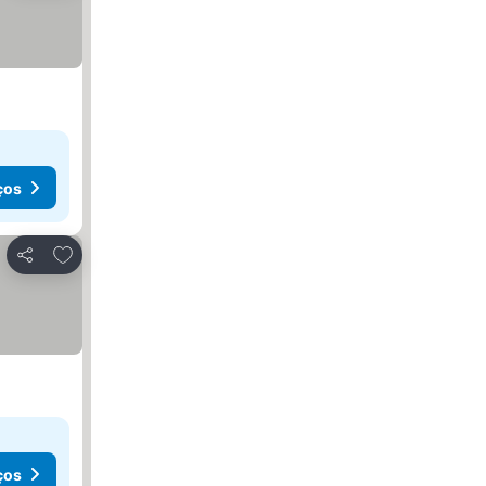
ços
Adicionar aos favoritos
Partilhar
ços