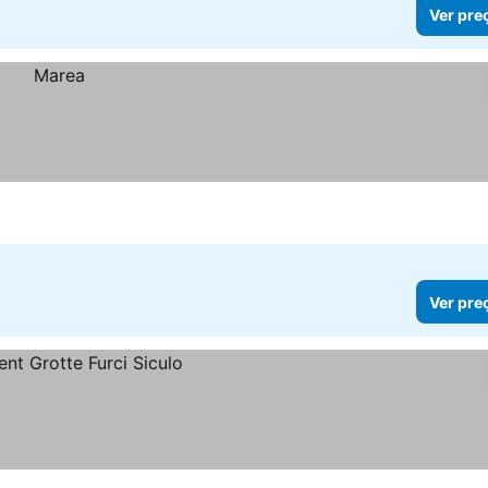
Ver pre
Ver pre