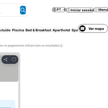
PT · €
Menu
Iniciar sessão
.
Ver mapa
cluído
Piscina
Bed & Breakfast
Aparthotel
Spa
Casa de hóspede
o os pagamentos influenciam os resultados
Adicionar aos favoritos
Partilhar