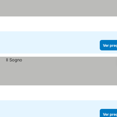
Ver pre
Ver pre