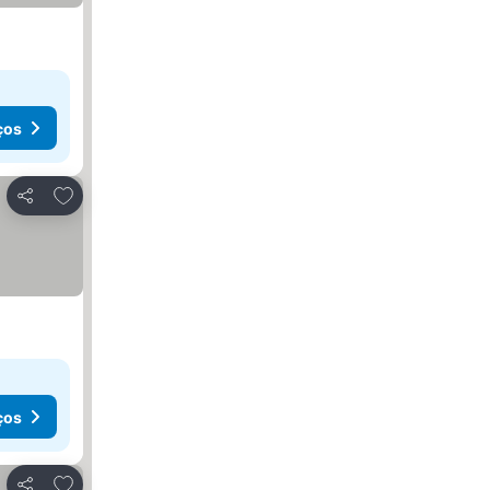
ços
Adicionar aos favoritos
Partilhar
ços
Adicionar aos favoritos