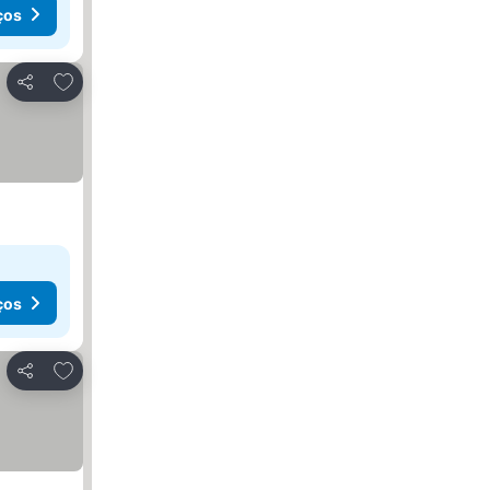
ços
Adicionar aos favoritos
Partilhar
ços
Adicionar aos favoritos
Partilhar