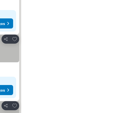
ços
Adicionar aos favoritos
Partilhar
ços
Adicionar aos favoritos
Partilhar