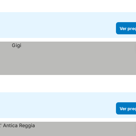
Ver pre
Ver pre