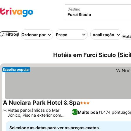
Destino
Filtros
Ordenar por
Preço
Localização
Hot
Hotéis em Furci Siculo (Sicíli
Escolha popular
'A Nuciara Park Hotel & Spa
3 Estrelas
Ver preços
Vistas panorâmicas do Mar
Muito boa
(1.474 pontuaçõ
8,3
Jônico, Piscina exterior com
Ver preços
snack-bar
Selecione as datas para ver os preços exatos.