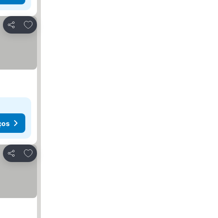
Adicionar aos favoritos
Partilhar
ços
Adicionar aos favoritos
Partilhar