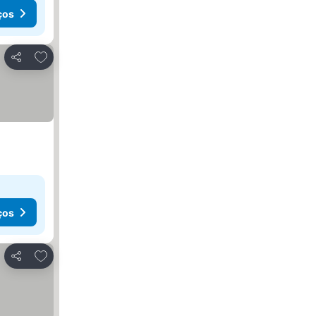
ços
Adicionar aos favoritos
Partilhar
ços
Adicionar aos favoritos
Partilhar