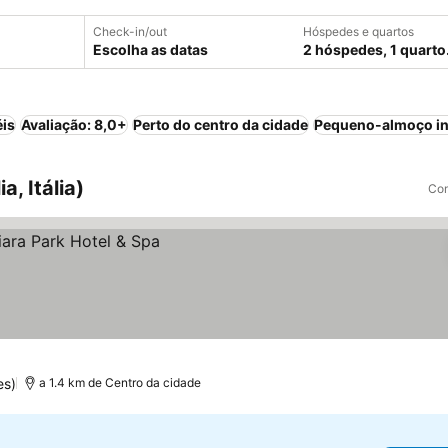
Check-in/out
Hóspedes e quartos
Escolha as datas
2 hóspedes, 1 quarto
éis
Avaliação: 8,0+
Perto do centro da cidade
Pequeno-almoço in
a, Itália)
Com
es)
a 1.4 km de Centro da cidade