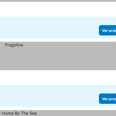
Ver pre
Ver pre