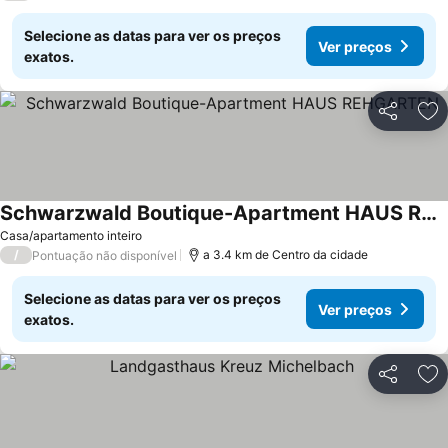
Selecione as datas para ver os preços
Ver preços
exatos.
Partilhar
Ad
Schwarzwald Boutique-Apartment HAUS REHGARTEN
Casa/apartamento inteiro
/
a 3.4 km de Centro da cidade
Pontuação não disponível
Selecione as datas para ver os preços
Ver preços
exatos.
Partilhar
Ad