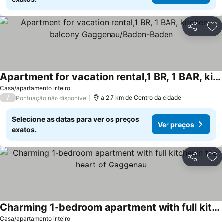
Partilhar
Ad
Apartment for vacation rental,1 BR, 1 BAR, kitchen, balcony Gaggenau/Baden-Baden
Casa/apartamento inteiro
/
a 2.7 km de Centro da cidade
Pontuação não disponível
Selecione as datas para ver os preços
Ver preços
exatos.
Partilhar
Ad
Charming 1-bedroom apartment with full kitchenin the heart of Gaggenau
Casa/apartamento inteiro