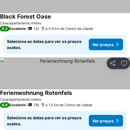
Black Forest Oase
Casa/apartamento inteiro
9,3
Excelente
13
a 0.9 km de Centro da cidade
Selecione as datas para ver os preços
Ver preços
exatos.
Partilhar
Ad
Ferienwohnung Rotenfels
Casa/apartamento inteiro
8,8
Excelente
78
a 1.5 km de Centro da cidade
Selecione as datas para ver os preços
Ver preços
exatos.