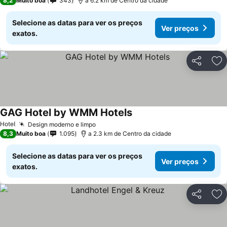
8,2
Muito boa
343
a 6.2 km de Centro da cidade
Selecione as datas para ver os preços
Ver preços
exatos.
Partilhar
Ad
GAG Hotel by WMM Hotels
Hotel
Design moderno e limpo
8,3
Muito boa
1.095
a 2.3 km de Centro da cidade
Selecione as datas para ver os preços
Ver preços
exatos.
Partilhar
Ad