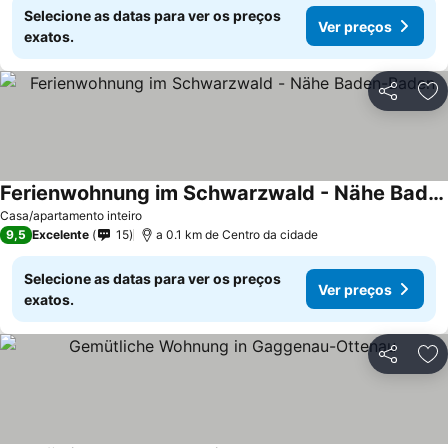
Selecione as datas para ver os preços
Ver preços
exatos.
Partilhar
Ad
Ferienwohnung im Schwarzwald - Nähe Baden-Baden
Casa/apartamento inteiro
9,5
Excelente
15
a 0.1 km de Centro da cidade
Selecione as datas para ver os preços
Ver preços
exatos.
Partilhar
Ad