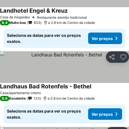
Landhotel Engel & Kreuz
Casa de hóspedes
Restaurante alemão tradicional
8,4
Muito boa
833
a 2.8 km de Centro da cidade
Selecione as datas para ver os preços
Ver preços
exatos.
Partilhar
Ad
Landhaus Bad Rotenfels - Bethel
Casa/apartamento inteiro
8,6
Excelente
133
a 0.8 km de Centro da cidade
Selecione as datas para ver os preços
Ver preços
exatos.