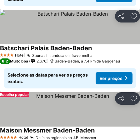
Partilhar
Ad
Batschari Palais Baden-Baden
Hotel
Saunas finlandesa e infravermelha
4 Estrelas
8,2
Muito boa
2.676
Baden-Baden, a 7.4 km de Gaggenau
Selecione as datas para ver os preços
Ver preços
exatos.
Escolha popular
Partilhar
Ad
Maison Messmer Baden-Baden
Hotel
Delícias regionais no J.B. Messmer
5 Estrelas