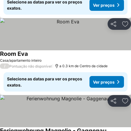
Selecione as datas para ver os preços
Ver preços
exatos.
Partilhar
Ad
Room Eva
Casa/apartamento inteiro
/
a 0.3 km de Centro da cidade
Pontuação não disponível
Selecione as datas para ver os preços
Ver preços
exatos.
Partilhar
Ad
Ferienwohnung Magnolie - Gaggenau