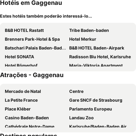
Hotéis em Gaggenau
Estes hotéis também poderão interessá-lo...
B&B HOTEL Rastatt
Tribe Baden-baden
Brenners Park-Hotel & Spa
Hotel Merkur
Batschari Palais Baden-Baden
B&B HOTEL Baden-Airpark
Hotel SONATA
Radisson Blu Hotel, Karlsruhe
Hotel Römerhof
Maria-Viktoria Apartment
Atrações - Gaggenau
Bildungshaus St. Bernhard - Wohnen und Tagen
Hotel Rebenhof
Holiday Inn Express Baden - Baden By Ihg
Hotel Bischoff
Mercado de Natal
Centre
THE FLORIS - former Hotel am Sophienpark
Hotel Löhr
La Petite France
Gare SNCF de Strasbourg
Hotel Quellenhof
Hotel Rathausglöckel
Place Kléber
Parlamento Europeu
HELIOPARK Bad Hotel zum Hirsch
Steigenberger Icon Europäischer Hof Baden-Baden
Casino Baden-Baden
Landau Zoo
Leonardo Royal Hotel Baden-Baden
Hotel Neuer Karlshof
Cathédrale Notre-Dame
Karlsruhe/Baden-Baden Airport
ibis Styles Rastatt Baden-Baden
Hotel Baden-Baden
Oststadt
Station - Kléber
Schwarzwaldhotel Sonne
Landgasthof Waldhorn