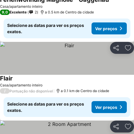
Casa/apartamento inteiro
9,0
Excelente
2
a 0.5 km de Centro da cidade
Selecione as datas para ver os preços
Ver preços
exatos.
Partilhar
Ad
Flair
Casa/apartamento inteiro
/
a 0.1 km de Centro da cidade
Pontuação não disponível
Selecione as datas para ver os preços
Ver preços
exatos.
Partilhar
Ad