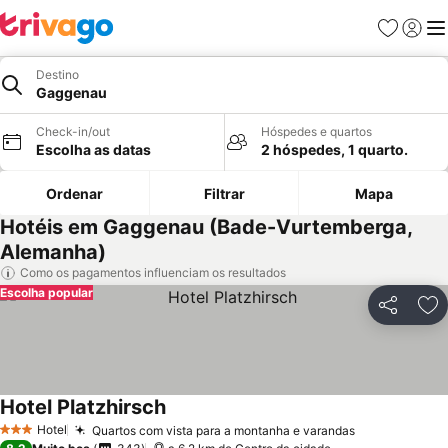
Favoritos
Iniciar
Me
Destino
Gaggenau
Check-in/out
Hóspedes e quartos
Escolha as datas
2 hóspedes, 1 quarto.
Ordenar
Filtrar
Mapa
Hotéis em Gaggenau (Bade-Vurtemberga,
Alemanha)
Como os pagamentos influenciam os resultados
Escolha popular
Partilhar
Ad
Hotel Platzhirsch
Hotel
Quartos com vista para a montanha e varandas
3 Estrelas