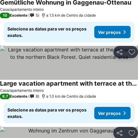
Gemütliche Wohnung in Gaggenau-Ottenau
Casa/apartamento inteiro
10
Excelente
5
a 1.5 km de Centro da cidade
Selecione as datas para ver os preços
Ver preços
exatos.
Partilhar
Ad
Large vacation apartment with terrace at the entrance to the northern Black Forest. Quiet residential area
Casa/apartamento inteiro
9,7
Excelente
8
a 1.0 km de Centro da cidade
Selecione as datas para ver os preços
Ver preços
exatos.
Partilhar
Ad