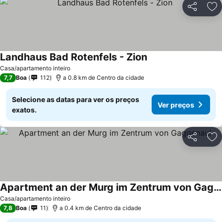
Partilhar
Ad
Landhaus Bad Rotenfels - Zion
Casa/apartamento inteiro
7,7
Boa
112
a 0.8 km de Centro da cidade
Selecione as datas para ver os preços
Ver preços
exatos.
Partilhar
Ad
Apartment an der Murg im Zentrum von Gaggenau!
Casa/apartamento inteiro
7,8
Boa
11
a 0.4 km de Centro da cidade