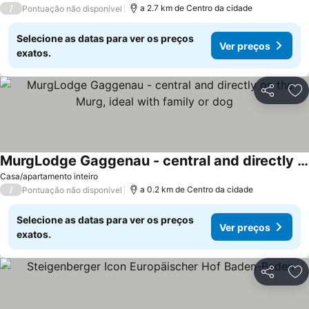
/
a 2.7 km de Centro da cidade
Pontuação não disponível
Selecione as datas para ver os preços
Ver preços
exatos.
Partilhar
Ad
MurgLodge Gaggenau - central and directly on the Murg, ideal with family or dog
Casa/apartamento inteiro
/
a 0.2 km de Centro da cidade
Pontuação não disponível
Selecione as datas para ver os preços
Ver preços
exatos.
Partilhar
Ad