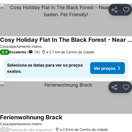
Partilhar
Ad
Cosy Holiday Flat In The Black Forest - Near Baden-baden. Pet Friendly!
Casa/apartamento inteiro
8,5
Excelente
14
a 2.7 km de Centro da cidade
Selecione as datas para ver os preços
Ver preços
exatos.
Partilhar
Ad
Ferienwohnung Brack
Casa/apartamento inteiro
/
a 2.6 km de Centro da cidade
Pontuação não disponível