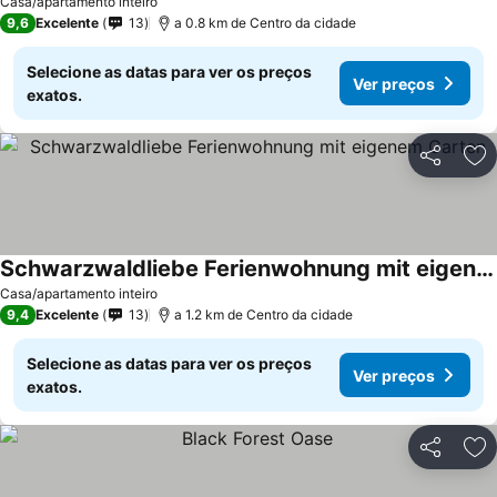
Casa/apartamento inteiro
9,6
Excelente
13
a 0.8 km de Centro da cidade
Selecione as datas para ver os preços
Ver preços
exatos.
Partilhar
Ad
Schwarzwaldliebe Ferienwohnung mit eigenem Garten
Casa/apartamento inteiro
9,4
Excelente
13
a 1.2 km de Centro da cidade
Selecione as datas para ver os preços
Ver preços
exatos.
Partilhar
Ad