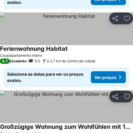
exatos.
Partilhar
Ad
Ferienwohnung Habitat
Casa/apartamento inteiro
9,7
Excelente
37
a 2.7 km de Centro da cidade
Selecione as datas para ver os preços
Ver preços
exatos.
Partilhar
Ad
Großzügige Wohnung zum Wohlfühlen mit 116qm