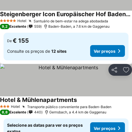
Steigenberger Icon Europäischer Hof Baden-Baden
Hotel
Santuário de bem-estar na adega abobadada
5 Estrelas
9,2
Excelente
559
Baden-Baden, a 7.6 km de Gaggenau
€ 155
De
Consulte os preços de
12 sites
Ver preços
Partilhar
Ad
Hotel & Mühlenapartments
Hotel
Transporte público conveniente para Baden-Baden
3 Estrelas
8,8
Excelente
440
Gernsbach, a 4.4 km de Gaggenau
Selecione as datas para ver os preços
Ver preços
exatos.