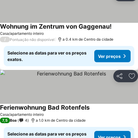
Wohnung im Zentrum von Gaggenau!
Casa/apartamento inteiro
/
a 0.4 km de Centro da cidade
Pontuação não disponível
Selecione as datas para ver os preços
Ver preços
exatos.
Partilhar
Ad
Ferienwohnung Bad Rotenfels
Casa/apartamento inteiro
7,5
Boa
4
a 1.0 km de Centro da cidade
Selecione as datas para ver os preços
Ver preços