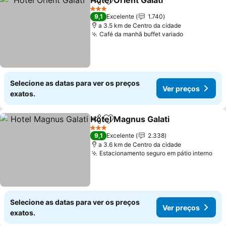
Hotel Orient Galati
Partilhar
Adicionar aos favoritos
Ver pre
3 Estrelas
9,1
Excelente
1.740
a 3.5 km de Centro da cidade
Café da manhã buffet variado
Ver preços
Selecione as datas para ver os preços
Ver preços
exatos.
Hotel Magnus Galati
Partilhar
Adicionar aos favoritos
Ver p
3 Estrelas
9,1
Excelente
2.338
a 3.6 km de Centro da cidade
Estacionamento seguro em pátio interno
Ver
Selecione as datas para ver os preços
Ver preços
exatos.