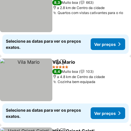
3 Estrelas
8,3
Muito boa
663
a 2.8 km de Centro da cidade
Quartos com vistas cativantes para o rio
Ver
Selecione as datas para ver os preços
Ver preços
exatos.
Vila Mario
Partilhar
Adicionar aos favoritos
Ver preços
5 Estrelas
8,4
Muito boa
103
a 4.8 km de Centro da cidade
Cozinha bem equipada
Ver preços
Selecione as datas para ver os preços
Ver preços
exatos.