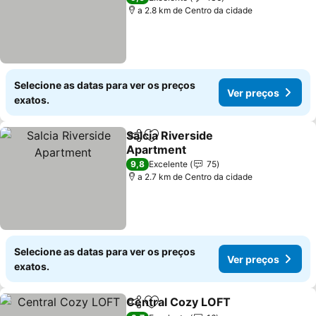
a 2.8 km de Centro da cidade
Selecione as datas para ver os preços
Ver preços
exatos.
Salcia Riverside
Partilhar
Adicionar aos favoritos
Apartment
Ver preços
9,8
Excelente
75
a 2.7 km de Centro da cidade
Selecione as datas para ver os preços
Ver preços
exatos.
Central Cozy LOFT
Partilhar
Adicionar aos favoritos
Ver pre