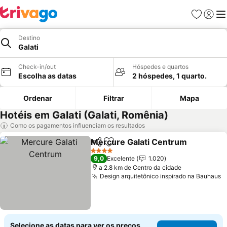
Favoritos
Iniciar
Me
Destino
Galati
Check-in/out
Hóspedes e quartos
Escolha as datas
2 hóspedes, 1 quarto.
Ordenar
Filtrar
Mapa
Hotéis em Galati (Galati, Romênia)
Como os pagamentos influenciam os resultados
Mercure Galati Centrum
Partilhar
Adicionar aos favoritos
V
4 Estrelas
9,0
Excelente
1.020
a 2.8 km de Centro da cidade
Design arquitetônico inspirado na Bauhaus
V
Selecione as datas para ver os preços