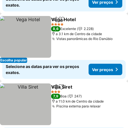
Ver preços
exatos.
Vega Hotel
Partilhar
Adicionar aos favoritos
Ver preços
4 Estrelas
8,6
Excelente
2.228
a 3.1 km de Centro da cidade
Vistas panorâmicas do Rio Danúbio
Ver pr
Escolha popular
Selecione as datas para ver os preços
Ver preços
exatos.
Villa Siret
Partilhar
Adicionar aos favoritos
Ver preços
3 Estrelas
7,9
Boa
247
a 11.0 km de Centro da cidade
Piscina externa para relaxar
Ver preços