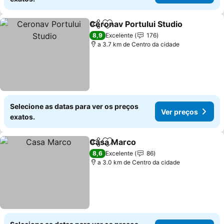
Ceronav Portului Studio
Partilhar
Adicionar aos favoritos
Ve
8,9
Excelente
176
a 3.7 km de Centro da cidade
Selecione as datas para ver os preços
Ver preços
exatos.
Casa Marco
Partilhar
Adicionar aos favoritos
Ver preços
8,6
Excelente
86
a 3.0 km de Centro da cidade