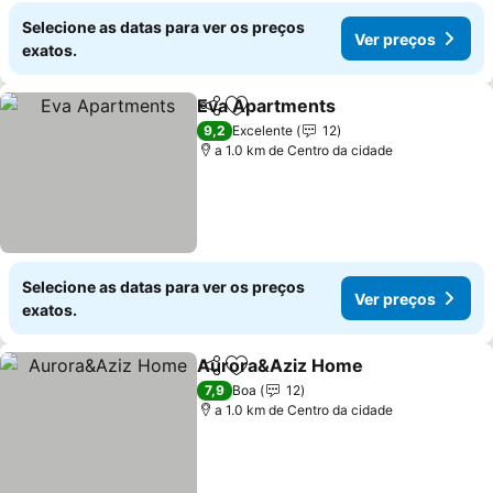
Selecione as datas para ver os preços
Ver preços
exatos.
Eva Apartments
Partilhar
Adicionar aos favoritos
Ver preço
9,2
Excelente
12
a 1.0 km de Centro da cidade
Selecione as datas para ver os preços
Ver preços
exatos.
Aurora&Aziz Home
Partilhar
Adicionar aos favoritos
Ver pr
7,9
Boa
12
a 1.0 km de Centro da cidade