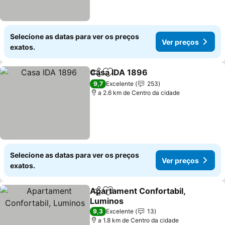
Selecione as datas para ver os preços
Ver preços
exatos.
Casa IDA 1896
Partilhar
Adicionar aos favoritos
Ver preços
9,7
Excelente
253
a 2.6 km de Centro da cidade
Selecione as datas para ver os preços
Ver preços
exatos.
Apartament Confortabil,
Partilhar
Adicionar aos favoritos
Luminos
Ver preços
9,3
Excelente
13
a 1.8 km de Centro da cidade