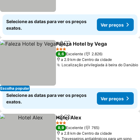
Selecione as datas para ver os preços
Ver preços
exatos.
Faleza Hotel by Vega
Partilhar
Adicionar aos favoritos
Ver p
3 Estrelas
8,6
Excelente
2.826
a 2.9 km de Centro da cidade
Localização privilegiada à beira do Danúbio
Escolha popular
Selecione as datas para ver os preços
Ver preços
exatos.
Hotel Alex
Partilhar
Adicionar aos favoritos
Ver preços
3 Estrelas
8,9
Excelente
765
a 2.8 km de Centro da cidade
Travesseiros antialérgicos para um sono