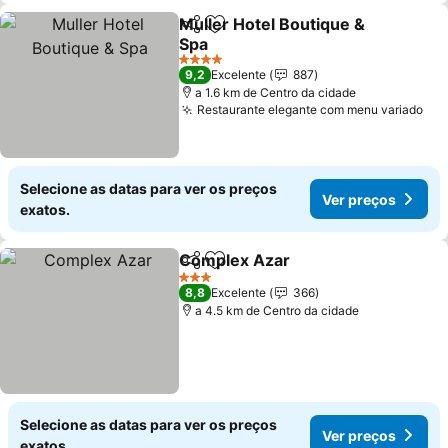
Muller Hotel Boutique &
Partilhar
Adicionar aos favoritos
Spa
Ver preços
4 Estrelas
9,2
Excelente
887
a 1.6 km de Centro da cidade
Restaurante elegante com menu variado
Ver
Selecione as datas para ver os preços
Ver preços
exatos.
Complex Azar
Partilhar
Adicionar aos favoritos
Ver preços
3 Estrelas
8,8
Excelente
366
a 4.5 km de Centro da cidade
Selecione as datas para ver os preços
Ver preços
exatos.