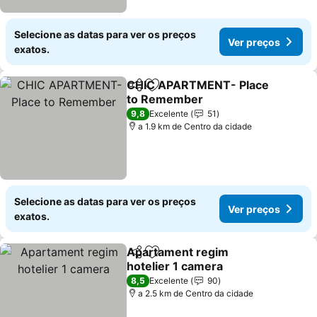
Selecione as datas para ver os preços
Ver preços
exatos.
CHIC APARTMENT- Place
Partilhar
Adicionar aos favoritos
to Remember
Ver preços
9,8
Excelente
51
a 1.9 km de Centro da cidade
Selecione as datas para ver os preços
Ver preços
exatos.
Apartament regim
Partilhar
Adicionar aos favoritos
hotelier 1 camera
Ver preços
8,5
Excelente
90
a 2.5 km de Centro da cidade