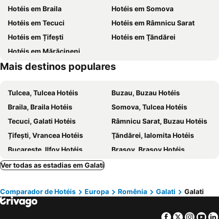
Hotéis em Braila
Hotéis em Somova
Hotéis em Tecuci
Hotéis em Râmnicu Sarat
Hotéis em Țifești
Hotéis em Ţăndărei
Hotéis em Mărăcineni
Mais destinos populares
Tulcea, Tulcea Hotéis
Buzau, Buzau Hotéis
Braila, Braila Hotéis
Somova, Tulcea Hotéis
Tecuci, Galati Hotéis
Râmnicu Sarat, Buzau Hotéis
Țifești, Vrancea Hotéis
Ţăndărei, Ialomita Hotéis
Bucareste, Ilfov Hotéis
Brasov, Brasov Hotéis
Cluj-Napoca, Cluj Hotéis
Sibiu, Sibiu Hotéis
Ver todas as estadias em Galati
Sighisoara, Mures Hotéis
Otopeni, Ilfov Hotéis
Comparador de Hotéis
Europa
Romênia
Galati
Galati
Timisoara, Timis Hotéis
Mamaia, Constanţa Hotéis
Iaşi, Iasi Hotéis
Facebook
Twitter
Insta
Yo