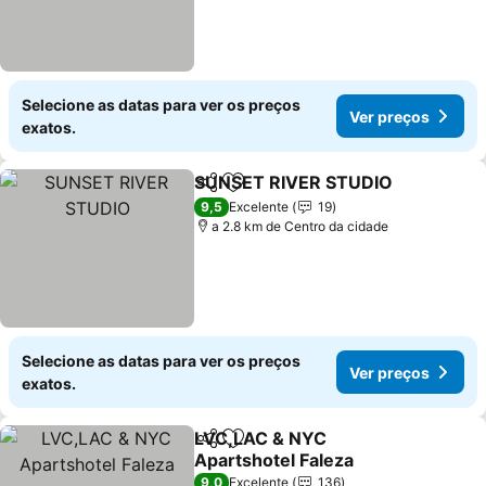
Selecione as datas para ver os preços
Ver preços
exatos.
SUNSET RIVER STUDIO
Partilhar
Adicionar aos favoritos
Ve
9,5
Excelente
19
a 2.8 km de Centro da cidade
Selecione as datas para ver os preços
Ver preços
exatos.
LVC,LAC & NYC
Partilhar
Adicionar aos favoritos
Apartshotel Faleza
Ver preços
9,0
Excelente
136