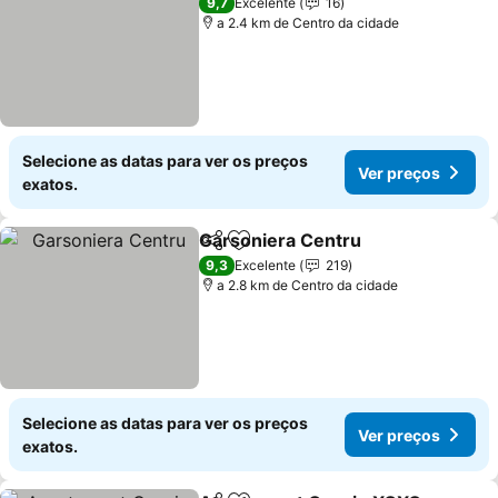
9,7
Excelente
16
a 2.4 km de Centro da cidade
Selecione as datas para ver os preços
Ver preços
exatos.
Garsoniera Centru
Partilhar
Adicionar aos favoritos
Ver pre
9,3
Excelente
219
a 2.8 km de Centro da cidade
Selecione as datas para ver os preços
Ver preços
exatos.