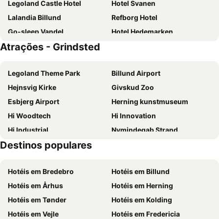
Legoland Castle Hotel
Hotel Svanen
Lalandia Billund
Refborg Hotel
Go-sleep Vandel
Hotel Hedemarken
Atrações - Grindsted
Agerbæk Hotel
Filskov Kro
Gregersminde
Skjoldbjerg Garnihotel
Legoland Theme Park
Billund Airport
Hejnsvig Kirke
Givskud Zoo
Esbjerg Airport
Herning kunstmuseum
Hi Woodtech
Hi Innovation
Hi Industrial
Nymindegab Strand
Destinos populares
Ferie For Alle
Henne Strand
Vognsbøl Park
Danish Golf Show
Hotéis em Bredebro
Hotéis em Billund
Hjerting Strand
Stauning Vestjylland Airport
Hotéis em Århus
Hotéis em Herning
Hotéis em Tønder
Hotéis em Kolding
Hotéis em Vejle
Hotéis em Fredericia