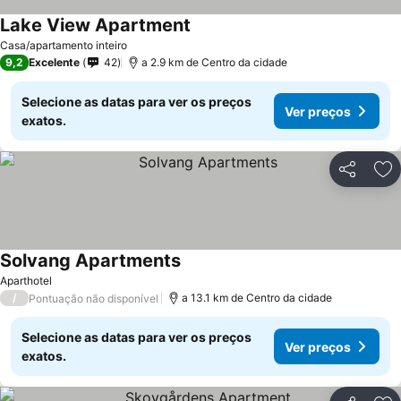
Lake View Apartment
Ver preços
Casa/apartamento inteiro
9,2
Excelente
42
a 2.9 km de Centro da cidade
Selecione as datas para ver os preços
Ver preços
exatos.
Partilhar
Ad
Solvang Apartments
Ver preços
Aparthotel
/
a 13.1 km de Centro da cidade
Pontuação não disponível
Selecione as datas para ver os preços
Ver preços
exatos.