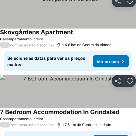
Partilhar
Ad
Skovgårdens Apartment
Ver preços
Casa/apartamento inteiro
/
a 4.6 km de Centro da cidade
Pontuação não disponível
Selecione as datas para ver os preços
Ver preços
exatos.
Partilhar
Ad
7 Bedroom Accommodation In Grindsted
Ver pr
Casa/apartamento inteiro
/
a 7.3 km de Centro da cidade
Pontuação não disponível