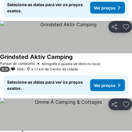
Selecione as datas para ver os preços
Ver preços
exatos.
Partilhar
Ad
Grindsted Aktiv Camping
Ver preços
Parque de campismo
Minigolfe e quadra de tênis no local
Ver preços
6,0
384
a 1.1 km de Centro da cidade
Selecione as datas para ver os preços
Ver preços
exatos.
Partilhar
Ad