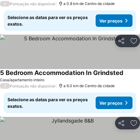
/
a 0.8 km de Centro da cidade
Pontuação não disponível
Selecione as datas para ver os preços
Ver preços
exatos.
Partilhar
Ad
5 Bedroom Accommodation In Grindsted
Ver pr
Casa/apartamento inteiro
/
a 6.0 km de Centro da cidade
Pontuação não disponível
Selecione as datas para ver os preços
Ver preços
exatos.
Partilhar
Ad