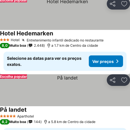
Escolha popular
Partilhar
Ad
Hotel Hedemarken
Ver preços
Hotel
Entretenimento infantil dedicado no restaurante
Ver preços
3 Estrelas
8,0
Muito boa
2.448
a 1.7 km de Centro da cidade
Selecione as datas para ver os preços
Ver preços
exatos.
Escolha popular
Partilhar
Ad
På landet
Ver preços
Aparthotel
5 Estrelas
8,2
Muito boa
144
a 5.8 km de Centro da cidade