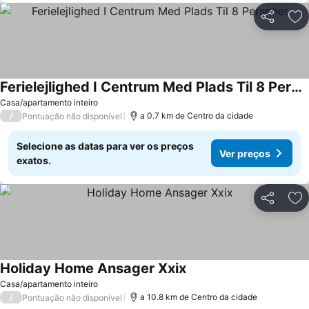
Partilhar
Ad
Ferielejlighed I Centrum Med Plads Til 8 Personer
Ver preços
Casa/apartamento inteiro
/
a 0.7 km de Centro da cidade
Pontuação não disponível
Selecione as datas para ver os preços
Ver preços
exatos.
Partilhar
Ad
Holiday Home Ansager Xxix
Ver preços
Casa/apartamento inteiro
/
a 10.8 km de Centro da cidade
Pontuação não disponível