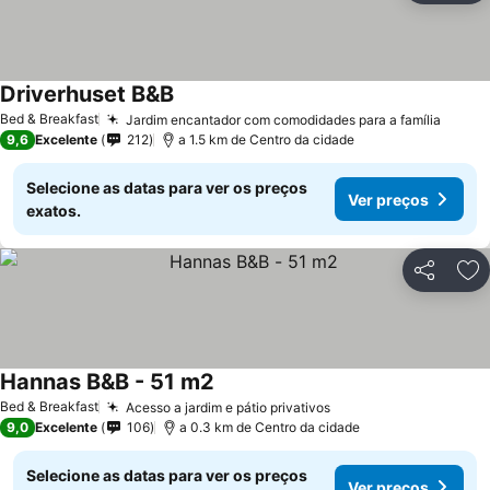
Driverhuset B&B
Ver preços
Bed & Breakfast
Jardim encantador com comodidades para a família
Ver p
9,6
Excelente
212
a 1.5 km de Centro da cidade
Selecione as datas para ver os preços
Ver preços
exatos.
Partilhar
Ad
Hannas B&B - 51 m2
Ver preços
Bed & Breakfast
Acesso a jardim e pátio privativos
Ver preços
9,0
Excelente
106
a 0.3 km de Centro da cidade
Selecione as datas para ver os preços
Ver preços