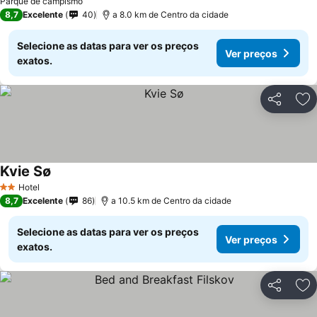
Parque de campismo
8,7
Excelente
40
a 8.0 km de Centro da cidade
Selecione as datas para ver os preços
Ver preços
exatos.
Partilhar
Ad
Kvie Sø
Ver preços
Hotel
2 Estrelas
8,7
Excelente
86
a 10.5 km de Centro da cidade
Selecione as datas para ver os preços
Ver preços
exatos.
Partilhar
Ad