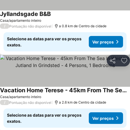
Jyllandsgade B&B
Ver preços
Casa/apartamento inteiro
/
a 0.8 km de Centro da cidade
Pontuação não disponível
Selecione as datas para ver os preços
Ver preços
exatos.
Partilhar
Ad
Vacation Home Terese - 45km From The Sea In Western Jutland In Grindsted - 4 Persons, 1 Bedrooms
Ver preços
Casa/apartamento inteiro
/
a 2.6 km de Centro da cidade
Pontuação não disponível
Selecione as datas para ver os preços
Ver preços
exatos.