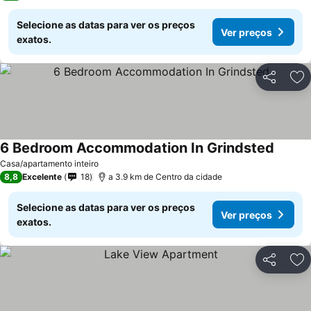
Selecione as datas para ver os preços
Ver preços
exatos.
Partilhar
Ad
6 Bedroom Accommodation In Grindsted
Ver pr
Casa/apartamento inteiro
8,8
Excelente
18
a 3.9 km de Centro da cidade
Selecione as datas para ver os preços
Ver preços
exatos.
Partilhar
Ad