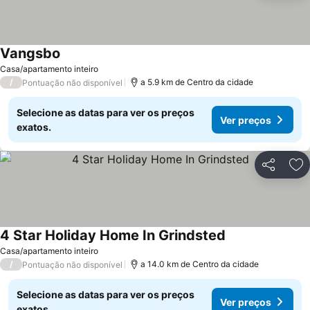
Vangsbo
Ver preços
Casa/apartamento inteiro
/
a 5.9 km de Centro da cidade
Pontuação não disponível
Selecione as datas para ver os preços
Ver preços
exatos.
Partilhar
Ad
4 Star Holiday Home In Grindsted
Ver preços
Casa/apartamento inteiro
/
a 14.0 km de Centro da cidade
Pontuação não disponível
Selecione as datas para ver os preços
Ver preços
exatos.