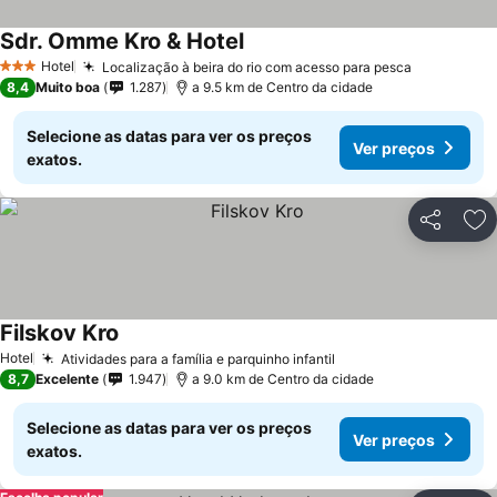
Sdr. Omme Kro & Hotel
Ver preços
Hotel
Localização à beira do rio com acesso para pesca
Ver preço
3 Estrelas
8,4
Muito boa
1.287
a 9.5 km de Centro da cidade
Selecione as datas para ver os preços
Ver preços
exatos.
Partilhar
Ad
Filskov Kro
Ver preços
Hotel
Atividades para a família e parquinho infantil
Ver preços
8,7
Excelente
1.947
a 9.0 km de Centro da cidade
Selecione as datas para ver os preços
Ver preços
exatos.