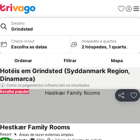
Favoritos
Iniciar
Me
Destino
Grindsted
Check-in/out
Hóspedes e quartos
Escolha as datas
2 hóspedes, 1 quarto.
Ordenar
Filtrar
Mapa
Hotéis em Grindsted (Syddanmark Region,
Dinamarca)
Como os pagamentos influenciam os resultados
Escolha popular
Partilhar
Ad
Hestkær Family Rooms
Ver preços
Resort
Áreas de lazer externas amplas
Ver preços