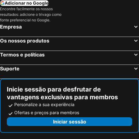
Tønder, Syddanmark Region Hotéis
Kolding, Syddanmark Region Hotéis
Adicionar no Google
Encontre facilmente os nossos
Vejle, Syddanmark Region Hotéis
Fredericia, Syddanmark Region Hotéis
resultados: adicione o trivago como
Copenhaga, Hotéis
Århus, Midtjylland Region Hotéis
fonte preferencial no Google.
Empresa
Kastrup, Hovedstaden Region Hotéis
Aalborg, Nordjylland Region Hotéis
Os nossos produtos
Termos e políticas
Suporte
Inicie sessão para desfrutar de
vantagens exclusivas para membros
Personalize a sua experiência
Ofertas e preços para membros
Iniciar sessão