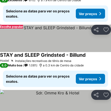
9,1
Excelente
670
a 7.9 km de Centro da cidade
Selecione as datas para ver os preços
Ver preços
exatos.
Escolha popular
Partilhar
Ad
STAY and SLEEP Grindsted - Billund
Ver preços
Hostel
Instalações recreativas de tênis de mesa
Ver preços
8,0
Muito boa
1.081
a 0.3 km de Centro da cidade
Selecione as datas para ver os preços
Ver preços
exatos.
Partilhar
Ad