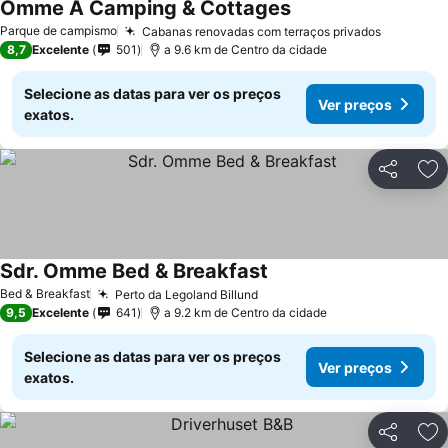
Omme Å Camping & Cottages
Ver preços
Parque de campismo
Cabanas renovadas com terraços privados
Ver preç
8,7
Excelente
501
a 9.6 km de Centro da cidade
Selecione as datas para ver os preços
Ver preços
exatos.
Partilhar
Ad
Sdr. Omme Bed & Breakfast
Ver preços
Bed & Breakfast
Perto da Legoland Billund
Ver preços
9,5
Excelente
641
a 9.2 km de Centro da cidade
Selecione as datas para ver os preços
Ver preços
exatos.
Partilhar
Ad