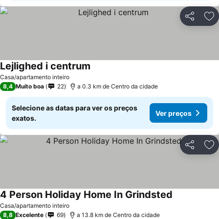
Partilhar
Ad
Lejlighed i centrum
Ver preços
Casa/apartamento inteiro
8,4
Muito boa
22
a 0.3 km de Centro da cidade
Selecione as datas para ver os preços
Ver preços
exatos.
Partilhar
Ad
4 Person Holiday Home In Grindsted
Ver preços
Casa/apartamento inteiro
8,8
Excelente
69
a 13.8 km de Centro da cidade