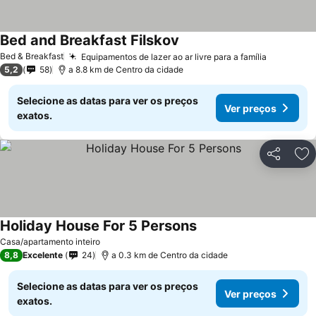
Bed and Breakfast Filskov
Ver preços
Bed & Breakfast
Equipamentos de lazer ao ar livre para a família
Ver preç
5,2
58
a 8.8 km de Centro da cidade
Selecione as datas para ver os preços
Ver preços
exatos.
Partilhar
Ad
Holiday House For 5 Persons
Ver preços
Casa/apartamento inteiro
8,8
Excelente
24
a 0.3 km de Centro da cidade
Selecione as datas para ver os preços
Ver preços
exatos.