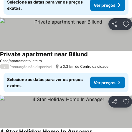
Selecione as datas para ver os preços
Ver preços
exatos.
Partilhar
Ad
Private apartment near Billund
Ver preços
Casa/apartamento inteiro
/
a 0.3 km de Centro da cidade
Pontuação não disponível
Selecione as datas para ver os preços
Ver preços
exatos.
Partilhar
Ad
4 Star Holiday Home In Ansager