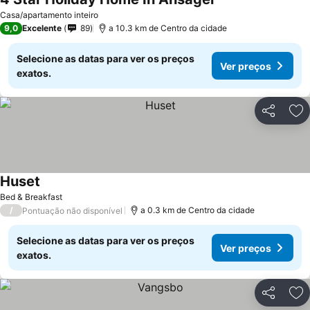
Ver preços
Casa/apartamento inteiro
9,0
Excelente
89
a 10.3 km de Centro da cidade
Selecione as datas para ver os preços
Ver preços
exatos.
Partilhar
Ad
Huset
Ver preços
Bed & Breakfast
/
a 0.3 km de Centro da cidade
Pontuação não disponível
Selecione as datas para ver os preços
Ver preços
exatos.
Partilhar
Ad