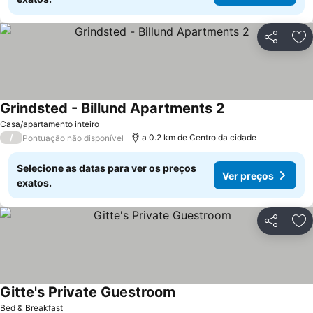
Partilhar
Ad
Grindsted - Billund Apartments 2
Ver preços
Casa/apartamento inteiro
/
a 0.2 km de Centro da cidade
Pontuação não disponível
Selecione as datas para ver os preços
Ver preços
exatos.
Partilhar
Ad
Gitte's Private Guestroom
Ver preços
Bed & Breakfast