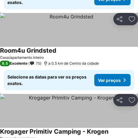
exatos.
Partilhar
Ad
Room4u Grindsted
Ver preços
Casa/apartamento inteiro
8,5
Excelente
75
a 0.5 km de Centro da cidade
Selecione as datas para ver os preços
Ver preços
exatos.
Partilhar
Ad
Krogager Primitiv Camping - Krogen
Ver preços