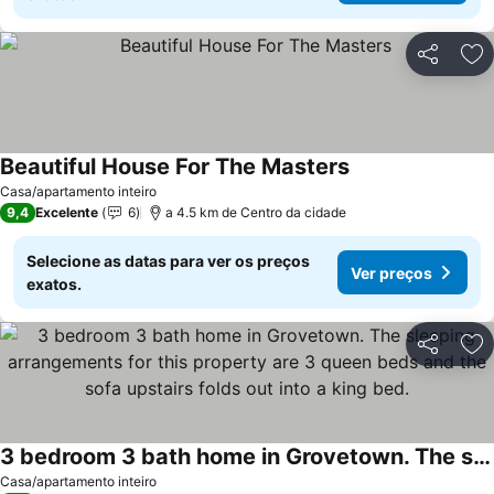
Partilhar
Ad
Beautiful House For The Masters
Casa/apartamento inteiro
9,4
Excelente
6
a 4.5 km de Centro da cidade
Selecione as datas para ver os preços
Ver preços
exatos.
Partilhar
Ad
3 bedroom 3 bath home in Grovetown. The sleeping arrangements for this property are 3 queen beds and the sofa upstairs folds out into a king bed.
Casa/apartamento inteiro