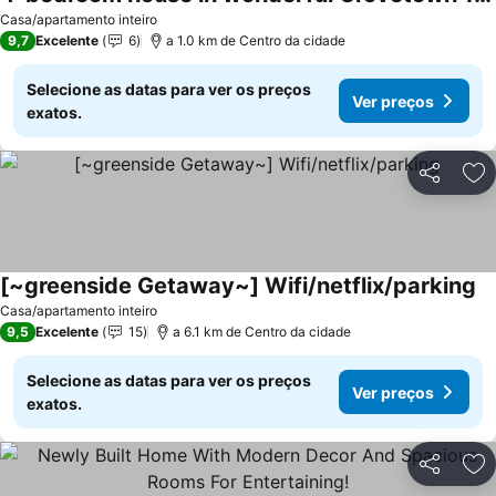
Casa/apartamento inteiro
9,7
Excelente
6
a 1.0 km de Centro da cidade
Selecione as datas para ver os preços
Ver preços
exatos.
Partilhar
Ad
[~greenside Getaway~] Wifi/netflix/parking
Casa/apartamento inteiro
9,5
Excelente
15
a 6.1 km de Centro da cidade
Selecione as datas para ver os preços
Ver preços
exatos.
Partilhar
Ad