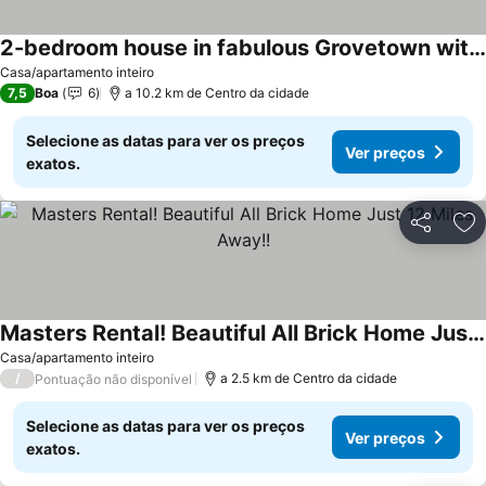
2-bedroom house in fabulous Grovetown with cool AC breeze,and heat.Cozy cottage
Casa/apartamento inteiro
7,5
Boa
6
a 10.2 km de Centro da cidade
Selecione as datas para ver os preços
Ver preços
exatos.
Partilhar
Ad
Masters Rental! Beautiful All Brick Home Just 12 Miles Away!!
Casa/apartamento inteiro
/
a 2.5 km de Centro da cidade
Pontuação não disponível
Selecione as datas para ver os preços
Ver preços
exatos.