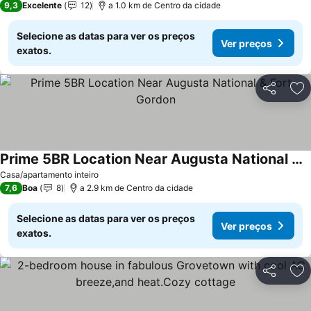
9,3
Excelente
12
a 1.0 km de Centro da cidade
Selecione as datas para ver os preços
Ver preços
exatos.
Partilhar
Ad
Prime 5BR Location Near Augusta National & Fort Gordon
Casa/apartamento inteiro
7,6
Boa
8
a 2.9 km de Centro da cidade
Selecione as datas para ver os preços
Ver preços
exatos.
Partilhar
Ad