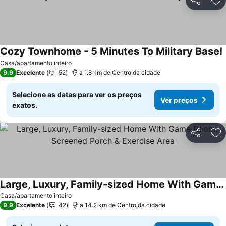
Partilhar
Ad
Cozy Townhome - 5 Minutes To Military Base!
Casa/apartamento inteiro
9,9
Excelente
52
a 1.8 km de Centro da cidade
Selecione as datas para ver os preços
Ver preços
exatos.
Partilhar
Ad
Large, Luxury, Family-sized Home With Game Room, Screened Porch & Exercise Area
Casa/apartamento inteiro
9,9
Excelente
42
a 14.2 km de Centro da cidade