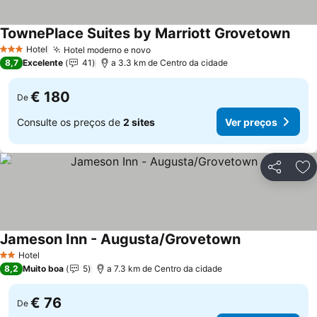
TownePlace Suites by Marriott Grovetown
Hotel
Hotel moderno e novo
3 Estrelas
8,7
Excelente
41
a 3.3 km de Centro da cidade
€ 180
De
Consulte os preços de
2 sites
Ver preços
Partilhar
Ad
Jameson Inn - Augusta/Grovetown
Hotel
2 Estrelas
8,2
Muito boa
5
a 7.3 km de Centro da cidade
€ 76
De