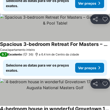
Selecione as datas para ver os preços
Ver preços
exatos.
Partilhar
Ad
Spacious 3-bedroom Retreat For Masters – Game Room & Pool Table!
Casa/apartamento inteiro
9,7
Excelente
36
a 6.4 km de Centro da cidade
Selecione as datas para ver os preços
Ver preços
exatos.
Partilhar
Ad
4-bedroom house in wonderful Grovetown 17 min from Augusta National Masters Golf