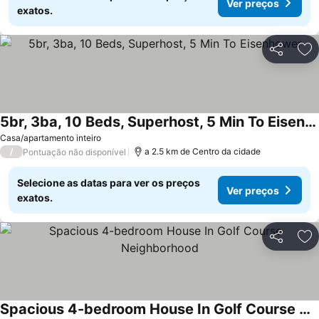
Ver preços
exatos.
Partilhar
Ad
5br, 3ba, 10 Beds, Superhost, 5 Min To Eisenhower
Casa/apartamento inteiro
/
a 2.5 km de Centro da cidade
Pontuação não disponível
Selecione as datas para ver os preços
Ver preços
exatos.
Partilhar
Ad
Spacious 4-bedroom House In Golf Course Neighborhood