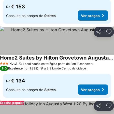
€ 153
De
Consulte os preços de
9 sites
Ver preços
Partilhar
Ad
Home2 Suites by Hilton Grovetown Augusta Area
Hotel
Localização estratégica perto de Fort Eisenhower
3 Estrelas
9,0
Excelente
1.832
a 3.3 km de Centro da cidade
€ 134
De
Consulte os preços de
8 sites
Ver preços
Escolha popular
Partilhar
Ad