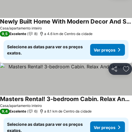
Newly Built Home With Modern Decor And Spacious Rooms For Entertaining!
Casa/apartamento inteiro
9,5
Excelente
8
a 4.6 km de Centro da cidade
Selecione as datas para ver os preços
Ver preços
exatos.
Partilhar
Ad
Masters Rental! 3-bedroom Cabin. Relax And Unwind.
Casa/apartamento inteiro
9,4
Excelente
6
a 8.1 km de Centro da cidade
Selecione as datas para ver os preços
Ver preços
exatos.