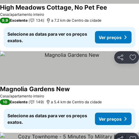
High Meadows Cottage, No Pet Fee
Casa/apartamento inteiro
9,9
Excelente
134
a 7.2 km de Centro da cidade
Selecione as datas para ver os preços
Ver preços
exatos.
Partilhar
Ad
Magnolia Gardens New
Casa/apartamento inteiro
10
Excelente
149
a 5.4 km de Centro da cidade
Selecione as datas para ver os preços
Ver preços
exatos.