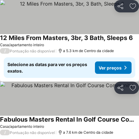
Partilhar
Ad
12 Miles From Masters, 3br, 3 Bath, Sleeps 6
Casa/apartamento inteiro
/
a 5.3 km de Centro da cidade
Pontuação não disponível
Selecione as datas para ver os preços
Ver preços
exatos.
Partilhar
Ad
Fabulous Masters Rental In Golf Course Community
Casa/apartamento inteiro
/
a 7.6 km de Centro da cidade
Pontuação não disponível