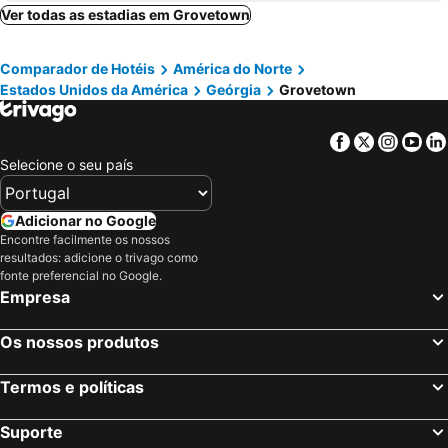
Boston, Massachusetts Hotéis
Ver todas as estadias em Grovetown
Comparador de Hotéis
América do Norte
Estados Unidos da América
Geórgia
Grovetown
Facebook
Twitter
Insta
Yo
Selecione o seu país
Adicionar no Google
Encontre facilmente os nossos
resultados: adicione o trivago como
fonte preferencial no Google.
Empresa
Os nossos produtos
Termos e políticas
Suporte