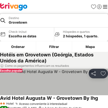
Favoritos
Iniciar
Me
Destino
Grovetown
Check-in/out
Hóspedes e quartos
Escolha as datas
2 hóspedes, 1 quarto.
Ordenar
Filtrar
Mapa
Hotéis em Grovetown (Geórgia, Estados
Unidos da América)
Como os pagamentos influenciam os resultados
Escolha popular
Partilhar
Ad
Avid Hotel Augusta W - Grovetown By Ihg
Hotel
Acesso conveniente à interestadual
2 Estrelas