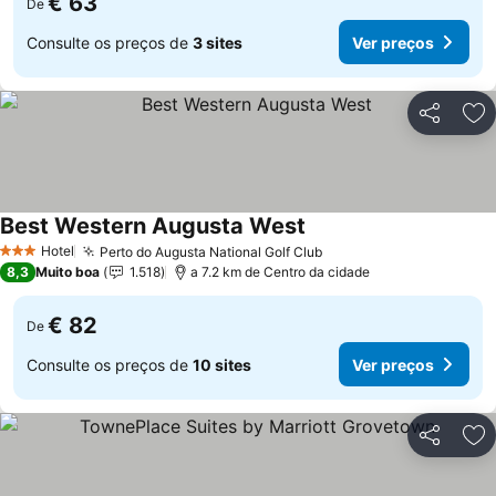
€ 63
De
Consulte os preços de
3 sites
Ver preços
Partilhar
Ad
Best Western Augusta West
Hotel
Perto do Augusta National Golf Club
3 Estrelas
8,3
Muito boa
1.518
a 7.2 km de Centro da cidade
€ 82
De
Consulte os preços de
10 sites
Ver preços
Partilhar
Ad