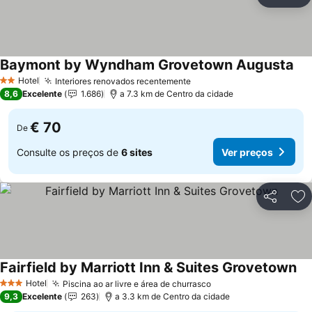
Partilhar
Ad
Baymont by Wyndham Grovetown Augusta
Hotel
Interiores renovados recentemente
2 Estrelas
8,6
Excelente
1.686
a 7.3 km de Centro da cidade
€ 70
De
Consulte os preços de
6 sites
Ver preços
Partilhar
Ad
Fairfield by Marriott Inn & Suites Grovetown
Hotel
Piscina ao ar livre e área de churrasco
3 Estrelas
9,3
Excelente
263
a 3.3 km de Centro da cidade