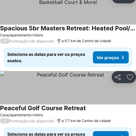
Partilhar
Ad
Spacious 5br Masters Retreat: Heated Pool/spa, Theater, Basketball Court & More!
Casa/apartamento inteiro
/
a 6.7 km de Centro da cidade
Pontuação não disponível
Selecione as datas para ver os preços
Ver preços
exatos.
Partilhar
Ad
Peaceful Golf Course Retreat
Casa/apartamento inteiro
/
a 7.7 km de Centro da cidade
Pontuação não disponível
Selecione as datas para ver os preços