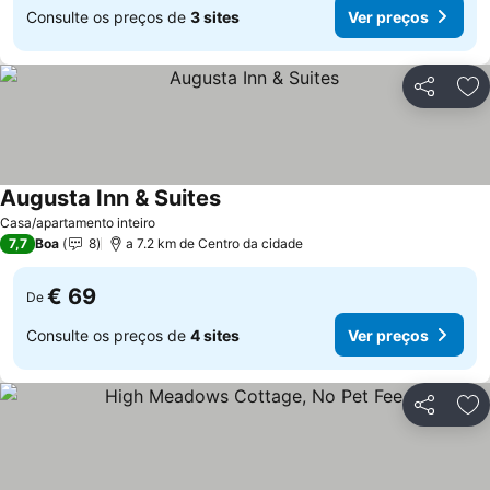
Consulte os preços de
3 sites
Ver preços
Partilhar
Ad
Augusta Inn & Suites
Casa/apartamento inteiro
7,7
Boa
8
a 7.2 km de Centro da cidade
€ 69
De
Consulte os preços de
4 sites
Ver preços
Partilhar
Ad