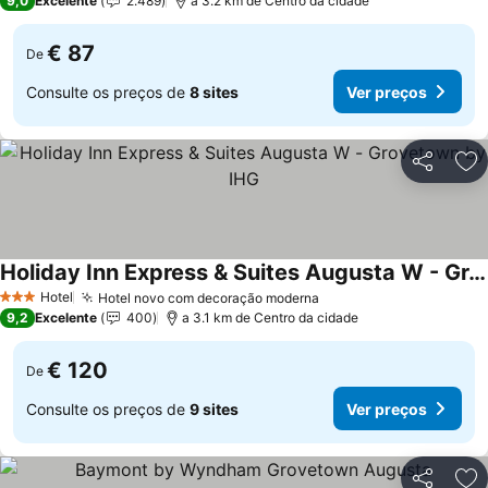
9,0
Excelente
2.489
a 3.2 km de Centro da cidade
€ 87
De
Consulte os preços de
8 sites
Ver preços
Partilhar
Ad
Holiday Inn Express & Suites Augusta W - Grovetown by IHG
Hotel
Hotel novo com decoração moderna
3 Estrelas
9,2
Excelente
400
a 3.1 km de Centro da cidade
€ 120
De
Consulte os preços de
9 sites
Ver preços