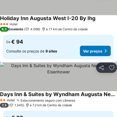
Holiday Inn Augusta West I-20 By Ihg
Hotel
3 Estrelas
8,5
Excelente
4.066
a 7.1 km de Centro da cidade
€ 94
De
Consulte os preços de
9 sites
Ver preços
Partilhar
Ad
Days Inn & Suites by Wyndham Augusta Near Fort Eisenhower
Hotel
Estacionamento seguro com câmeras
2 Estrelas
7,3
1.345
a 7.2 km de Centro da cidade