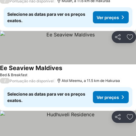
/
Mulah, a 11.6 km de Hakuraa
Pontuação não disponível
Selecione as datas para ver os preços
Ver preços
exatos.
Partilhar
Ad
Ee Seaview Maldives
Bed & Breakfast
/
Atol Meemu, a 11.5 km de Hakuraa
Pontuação não disponível
Selecione as datas para ver os preços
Ver preços
exatos.
Partilhar
Ad