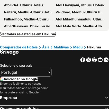
Atol RAA, Uthuru Hotéis
Atol Lhaviyani, Uthuru Hotéis
Naifaru, Medhu-Uthuru Hotéis
Velidhoo, Medhu-Uthuru Hotéis
Fulhadhoo, Medhu-Uthuru Hotéis
Atol Miladhunmadulu, Uthuru Hotéis
Atol Ghaviyani, Dhekunu Hotéis
Atol Male Norte, Medhu-Uthuru Hotéis
South Male Atoll, Medhu-Uthuru Hotéis
Atol Ari Sul, Medhu-Uthuru Hotéis
Ver todas as estadias em Hakuraa
Kudahuvadhoo, Medu Hotéis
Atol Dhaalu, Medu Hotéis
Comparador de Hotéis
Ásia
Maldivas
Medu
Hakuraa
Atol Felidhoo, Medhu-Uthuru Hotéis
Facebook
Twitter
Insta
Yo
Selecione o seu país
Adicionar no Google
Encontre facilmente os nossos
resultados: adicione o trivago como
fonte preferencial no Google.
Empresa
Os nossos produtos