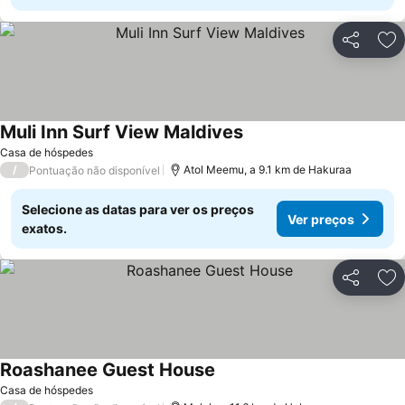
Partilhar
Ad
Muli Inn Surf View Maldives
Casa de hóspedes
/
Atol Meemu, a 9.1 km de Hakuraa
Pontuação não disponível
Selecione as datas para ver os preços
Ver preços
exatos.
Partilhar
Ad
Roashanee Guest House
Casa de hóspedes