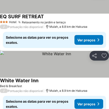
EQ SURF RETREAT
Hotel
Relaxamento no jardim e terraço
3 Estrelas
/
Mulah, a 8.8 km de Hakuraa
Pontuação não disponível
Selecione as datas para ver os preços
Ver preços
exatos.
Partilhar
Ad
White Water Inn
Bed & Breakfast
/
Mulah, a 8.9 km de Hakuraa
Pontuação não disponível
Selecione as datas para ver os preços
Ver preços
exatos.