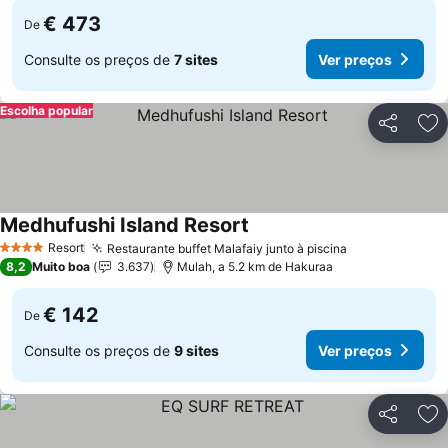
€ 473
De
Consulte os preços de
7 sites
Ver preços
Escolha popular
Partilhar
Ad
Medhufushi Island Resort
Resort
Restaurante buffet Malafaiy junto à piscina
4 Estrelas
8,2
Muito boa
3.637
Mulah, a 5.2 km de Hakuraa
€ 142
De
Consulte os preços de
9 sites
Ver preços
Partilhar
Ad