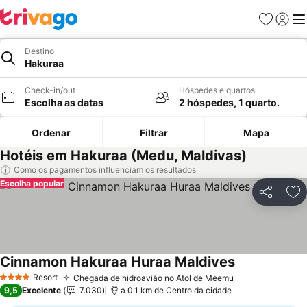
Favoritos
Iniciar
Me
Destino
Hakuraa
Check-in/out
Hóspedes e quartos
Escolha as datas
2 hóspedes, 1 quarto.
Ordenar
Filtrar
Mapa
Hotéis em Hakuraa (Medu, Maldivas)
Como os pagamentos influenciam os resultados
Escolha popular
Partilhar
Ad
Cinnamon Hakuraa Huraa Maldives
Resort
Chegada de hidroavião no Atol de Meemu
4 Estrelas
9,5
Excelente
7.030
a 0.1 km de Centro da cidade