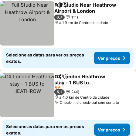
Full Studio Near Heathrow
Partilhar
Adicionar aos favoritos
Airport & London
Ver preços
6,7
111
a 1.9 km de Centro da cidade
Selecione as datas para ver os preços
Ver preços
exatos.
OX London Heathrow
Partilhar
Adicionar aos favoritos
stay - 1 BUS to
HEATHROW
Ver preços
2 Estrelas
5,1
246
a 4.0 km de Centro da cidade
Check-in e check-out sem contato
Ver pr
Selecione as datas para ver os preços
Ver preços
exatos.