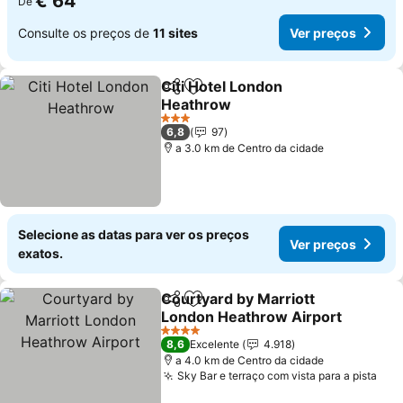
€ 64
De
Consulte os preços de
11 sites
Ver preços
Citi Hotel London
Partilhar
Adicionar aos favoritos
Heathrow
Ver preços
3 Estrelas
6,8
97
a 3.0 km de Centro da cidade
Selecione as datas para ver os preços
Ver preços
exatos.
Courtyard by Marriott
Partilhar
Adicionar aos favoritos
London Heathrow Airport
Ver preços
4 Estrelas
8,6
Excelente
4.918
a 4.0 km de Centro da cidade
Sky Bar e terraço com vista para a pista
Ver