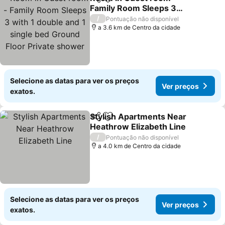
Partilhar
Adicionar aos favoritos
Family Room Sleeps 3
with 1 double and 1 single
Ver preços
/
Pontuação não disponível
bed Ground Floor Private
a 3.6 km de Centro da cidade
shower
Selecione as datas para ver os preços
Ver preços
exatos.
Stylish Apartments Near
Partilhar
Adicionar aos favoritos
Heathrow Elizabeth Line
Ver preços
/
Pontuação não disponível
a 4.0 km de Centro da cidade
Selecione as datas para ver os preços
Ver preços
exatos.