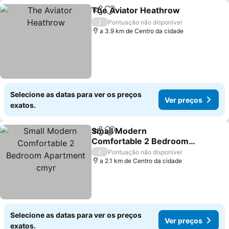
The Aviator Heathrow
Partilhar
Adicionar aos favoritos
Ver 
/
Pontuação não disponível
a 3.9 km de Centro da cidade
Selecione as datas para ver os preços
Ver preços
exatos.
Small Modern
Partilhar
Adicionar aos favoritos
Comfortable 2 Bedroom
Apartment cmyr
Ver preços
/
Pontuação não disponível
a 2.1 km de Centro da cidade
Selecione as datas para ver os preços
Ver preços
exatos.