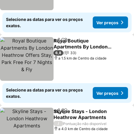
Selecione as datas para ver os preços
Ver preços
exatos.
Royal Boutique
Partilhar
Adicionar aos favoritos
Apartments By London
Heathrow Offers Stay,
Ver preços
6,8
33
Park Free For 7 Nights &
a 1.5 km de Centro da cidade
Fly
Selecione as datas para ver os preços
Ver preços
exatos.
Skyline Stays - London
Partilhar
Adicionar aos favoritos
Heathrow Apartments
Ver preços
/
Pontuação não disponível
a 4.0 km de Centro da cidade