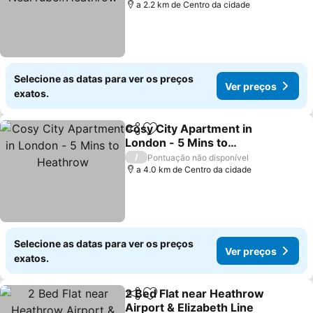
a 2.2 km de Centro da cidade
Selecione as datas para ver os preços
Ver preços
exatos.
Cosy City Apartment in
Partilhar
Adicionar aos favoritos
London - 5 Mins to
Heathrow
Ver preços
/
Pontuação não disponível
a 4.0 km de Centro da cidade
Selecione as datas para ver os preços
Ver preços
exatos.
2 Bed Flat near Heathrow
Partilhar
Adicionar aos favoritos
Airport & Elizabeth Line