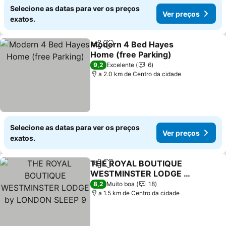
Selecione as datas para ver os preços
Ver preços
exatos.
Modern 4 Bed Hayes
Partilhar
Adicionar aos favoritos
Home (free Parking)
Ver preços
9,2
Excelente
6
a 2.0 km de Centro da cidade
Selecione as datas para ver os preços
Ver preços
exatos.
THE ROYAL BOUTIQUE
Partilhar
Adicionar aos favoritos
WESTMINSTER LODGE by
LONDON SLEEP 9
Ver preços
8,2
Muito boa
18
a 1.5 km de Centro da cidade