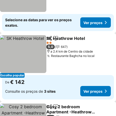
Selecione as datas para ver os preços
Ver preços
exatos.
SK Heathrow Hotel
Partilhar
Adicionar aos favoritos
Ver pr
2 Estrelas
5,0
647
a 2.4 km de Centro da cidade
Restaurante Baghcha no local
Ver preços
Escolha popular
€ 142
De
Consulte os preços de
3 sites
Ver preços
Cosy 2 bedroom
Partilhar
Adicionar aos favoritos
Apartment -Heathrow