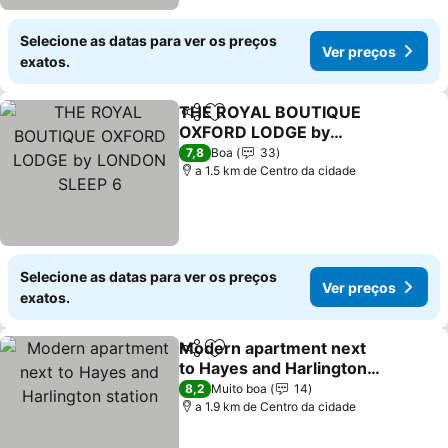
Selecione as datas para ver os preços
Ver preços
exatos.
THE ROYAL BOUTIQUE
Partilhar
Adicionar aos favoritos
OXFORD LODGE by
LONDON SLEEP 6
Ver preços
7,8
Boa
33
a 1.5 km de Centro da cidade
Selecione as datas para ver os preços
Ver preços
exatos.
Modern apartment next
Partilhar
Adicionar aos favoritos
to Hayes and Harlington
station
Ver preços
8,2
Muito boa
14
a 1.9 km de Centro da cidade