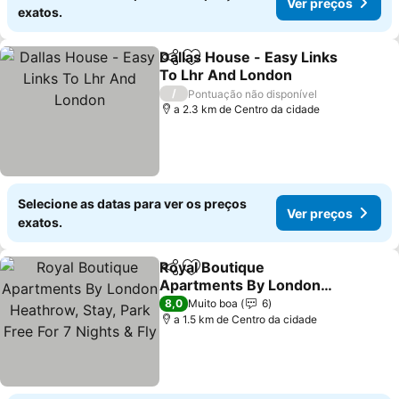
Ver preços
exatos.
Dallas House - Easy Links
Partilhar
Adicionar aos favoritos
To Lhr And London
Ver preços
/
Pontuação não disponível
a 2.3 km de Centro da cidade
Selecione as datas para ver os preços
Ver preços
exatos.
Royal Boutique
Partilhar
Adicionar aos favoritos
Apartments By London
Heathrow, Stay, Park Free
Ver preços
8,0
Muito boa
6
For 7 Nights & Fly
a 1.5 km de Centro da cidade