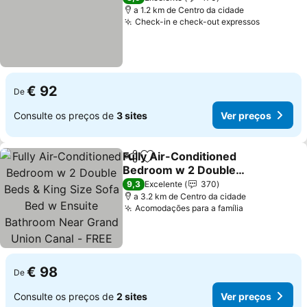
a 1.2 km de Centro da cidade
Check-in e check-out expressos
Ver preç
€ 92
De
Consulte os preços de
3 sites
Ver preços
Fully Air-Conditioned
Partilhar
Adicionar aos favoritos
Bedroom w 2 Double
Beds & King Size Sofa
Ver preços
9,3
Excelente
370
Bed w Ensuite Bathroom
a 3.2 km de Centro da cidade
Acomodações para a família
Ver preços
Near Grand Union Canal -
FREE Parking
€ 98
De
Consulte os preços de
2 sites
Ver preços