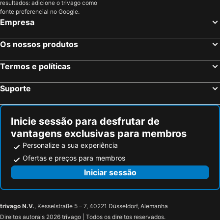
resultados: adicione o trivago como
Manchester, Inglaterra Hotéis
Liverpool, Inglaterra Hotéis
fonte preferencial no Google.
The Langley, a Luxury Collection Hotel, Buckinghamshire
Brit Hotels Earls Court
Empresa
Glasgow, Escócia Hotéis
Hounslow, Inglaterra Hotéis
Kensington Stay
Holiday Inn London - Watford Junction By Ihg
Bristol, Inglaterra Hotéis
Inverness, Escócia Hotéis
Os nossos produtos
Termos e políticas
Suporte
Inicie sessão para desfrutar de
vantagens exclusivas para membros
Personalize a sua experiência
Ofertas e preços para membros
Iniciar sessão
trivago N.V.
, Kesselstraße 5 – 7, 40221 Düsseldorf, Alemanha
Direitos autorais 2026 trivago | Todos os direitos reservados.