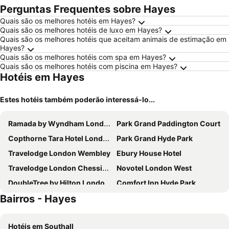
Perguntas Frequentes sobre Hayes
Quais são os melhores hotéis em Hayes?
Quais são os melhores hotéis de luxo em Hayes?
Quais são os melhores hotéis que aceitam animais de estimação em
Hayes?
Quais são os melhores hotéis com spa em Hayes?
Quais são os melhores hotéis com piscina em Hayes?
Hotéis em Hayes
Estes hotéis também poderão interessá-lo...
Ramada by Wyndham London North M1
Park Grand Paddington Court
Copthorne Tara Hotel London Kensington
Park Grand Hyde Park
Travelodge London Wembley
Ebury House Hotel
Travelodge London Chessington Tolworth
Novotel London West
DoubleTree by Hilton London - Chelsea
Comfort Inn Hyde Park
Bairros - Hayes
The Kings Head Hotel
Hilton London Metropole
Grand Royale Hyde Park
Park Avenue Bayswater Inn Hyde Park
Hotéis em Southall
Holiday Inn London - Brentford Lock By Ihg
Holiday Inn Express London - Ealing By Ihg