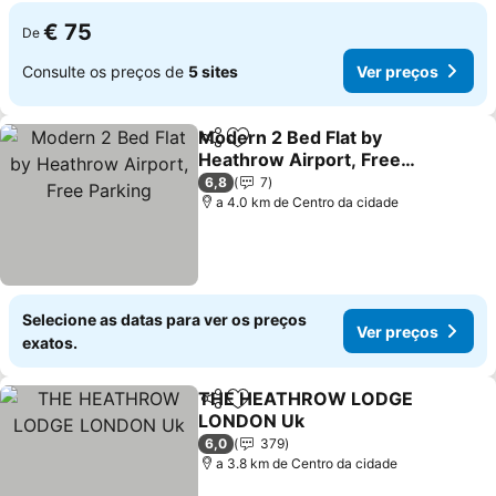
€ 75
De
Consulte os preços de
5 sites
Ver preços
Modern 2 Bed Flat by
Partilhar
Adicionar aos favoritos
Heathrow Airport, Free
Parking
Ver preços
6,8
7
a 4.0 km de Centro da cidade
Selecione as datas para ver os preços
Ver preços
exatos.
THE HEATHROW LODGE
Partilhar
Adicionar aos favoritos
LONDON Uk
Ver preços
6,0
379
a 3.8 km de Centro da cidade