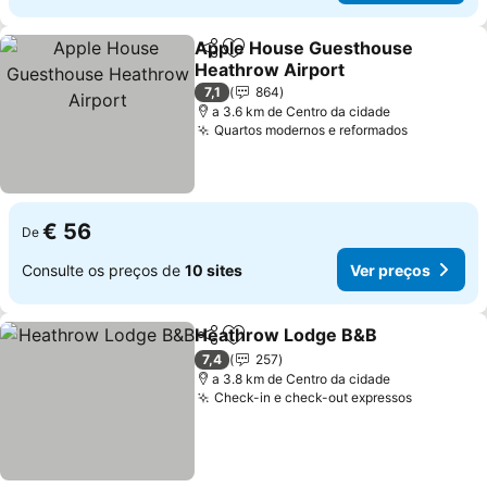
Apple House Guesthouse
Partilhar
Adicionar aos favoritos
Heathrow Airport
Ver preços
7,1
864
a 3.6 km de Centro da cidade
Quartos modernos e reformados
Ver preço
€ 56
De
Consulte os preços de
10 sites
Ver preços
Heathrow Lodge B&B
Partilhar
Adicionar aos favoritos
Ver 
7,4
257
a 3.8 km de Centro da cidade
Check-in e check-out expressos
Ver preç