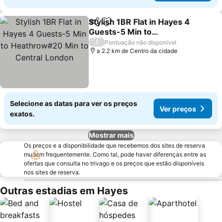
Stylish 1BR Flat in Hayes 4
Partilhar
Adicionar aos favoritos
Guests-5 Min to
Heathrow#20 Min to
Ver preços
/
Pontuação não disponível
Central London
a 2.2 km de Centro da cidade
Selecione as datas para ver os preços
Ver preços
exatos.
Mostrar mais
Os preços e a disponibilidade que recebemos dos sites de reserva
mudam frequentemente. Como tal, pode haver diferenças entre as
ofertas que consulta no trivago e os preços que estão disponíveis
nos sites de reserva.
Outras estadias em Hayes