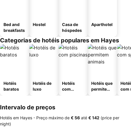
Bed and
Hostel
Casa de
Aparthotel
breakfasts
hóspedes
Categorias de hotéis populares em Hayes
Hotéis
Hotéis de
Hotéis
Hotéis que
Hoté
baratos
luxo
com
permitem
com 
piscinas
animais
Intervalo de preços
Hotéis em Hayes -
Preço máximo
de
‎€ 56
até
‎€ 142
(price per
night)