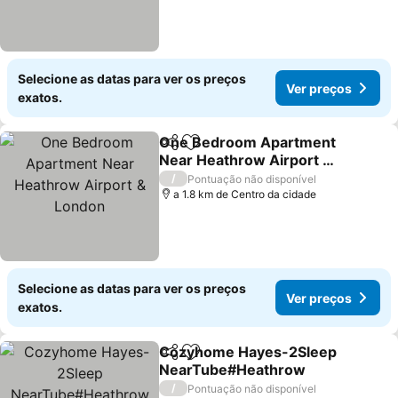
Selecione as datas para ver os preços
Ver preços
exatos.
One Bedroom Apartment
Partilhar
Adicionar aos favoritos
Near Heathrow Airport &
London
Ver preços
/
Pontuação não disponível
a 1.8 km de Centro da cidade
Selecione as datas para ver os preços
Ver preços
exatos.
Cozyhome Hayes-2Sleep
Partilhar
Adicionar aos favoritos
NearTube#Heathrow
Ver preços
/
Pontuação não disponível