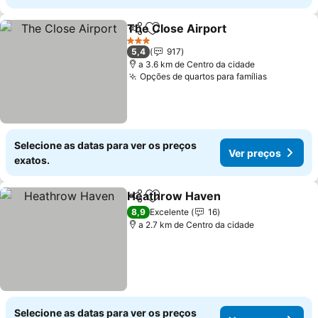
The Close Airport
Partilhar
Adicionar aos favoritos
Ver preç
3 Estrelas
5,4
917
a 3.6 km de Centro da cidade
Opções de quartos para famílias
Ver preç
Selecione as datas para ver os preços
Ver preços
exatos.
Heathrow Haven
Partilhar
Adicionar aos favoritos
Ver preço
8,9
Excelente
16
a 2.7 km de Centro da cidade
Selecione as datas para ver os preços