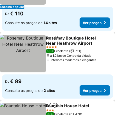
Escolha popular
€ 110
De
Consulte os preços de
14 sites
Ver preços
Rosemay Boutique Hotel
Partilhar
Adicionar aos favoritos
Near Heathrow Airport
Ver preços
4 Estrelas
9,0
Excelente
711
a 1.2 km de Centro da cidade
Interiores modernos e elegantes
Ver preço
€ 89
De
Consulte os preços de
2 sites
Ver preços
Fountain House Hotel
Partilhar
Adicionar aos favoritos
Ver 
3 Estrelas
8,9
Excelente
470