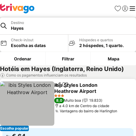
Favoritos
Iniciar
Me
Destino
Hayes
Check-in/out
Hóspedes e quartos
Escolha as datas
2 hóspedes, 1 quarto.
Ordenar
Filtrar
Mapa
Hotéis em Hayes (Inglaterra, Reino Unido)
Como os pagamentos influenciam os resultados
ibis Styles London
Partilhar
Adicionar aos favoritos
Heathrow Airport
Ver preços
3 Estrelas
8,0
Muito boa
19.833
a 4.0 km de Centro da cidade
Vantagens do bairro de Harlington
Ver pre
Escolha popular