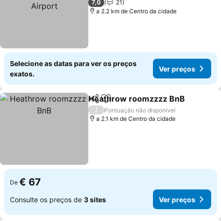
Airport
Ver preços
7,0
21
a 2.2 km de Centro da cidade
Selecione as datas para ver os preços
Ver preços
exatos.
Heathrow roomzzzz BnB
Partilhar
Adicionar aos favoritos
V
/
Pontuação não disponível
a 2.1 km de Centro da cidade
€ 67
De
Consulte os preços de
3 sites
Ver preços