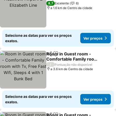
Ver preços
8,7
Excelente
6
a 1.6 km de Centro da cidade
Selecione as datas para ver os preços
Ver preços
exatos.
Room in Guest room -
Partilhar
Adicionar aos favoritos
Comfortable Family room
with Tv, Free Fast Wifi,
Ver preços
/
Pontuação não disponível
Sleeps 4 with 1 Bunk Bed
a 3.6 km de Centro da cidade
Selecione as datas para ver os preços
Ver preços
exatos.
Room in Guest room -