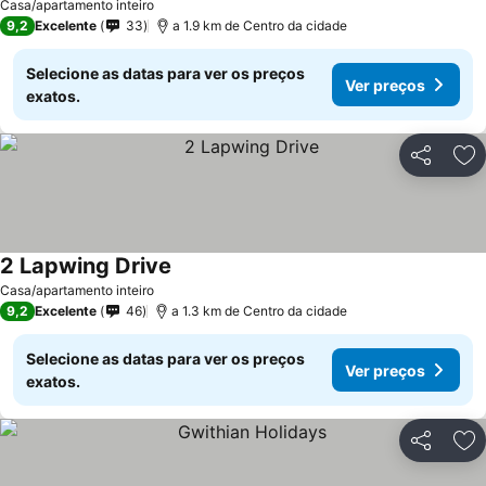
Casa/apartamento inteiro
9,2
Excelente
33
a 1.9 km de Centro da cidade
Selecione as datas para ver os preços
Ver preços
exatos.
Partilhar
Ad
2 Lapwing Drive
Casa/apartamento inteiro
9,2
Excelente
46
a 1.3 km de Centro da cidade
Selecione as datas para ver os preços
Ver preços
exatos.
Partilhar
Ad