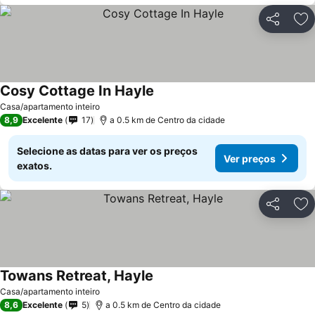
Partilhar
Ad
Cosy Cottage In Hayle
Casa/apartamento inteiro
8,9
Excelente
17
a 0.5 km de Centro da cidade
Selecione as datas para ver os preços
Ver preços
exatos.
Partilhar
Ad
Towans Retreat, Hayle
Casa/apartamento inteiro
8,6
Excelente
5
a 0.5 km de Centro da cidade