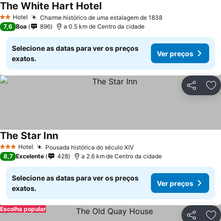
The White Hart Hotel
Hotel
Charme histórico de uma estalagem de 1838
2 Estrelas
7,6
Boa
896
a 0.5 km de Centro da cidade
Selecione as datas para ver os preços
Ver preços
exatos.
Partilhar
Ad
The Star Inn
Hotel
Pousada histórica do século XIV
3 Estrelas
8,7
Excelente
428
a 2.6 km de Centro da cidade
Selecione as datas para ver os preços
Ver preços
exatos.
Escolha popular
Partilhar
Ad