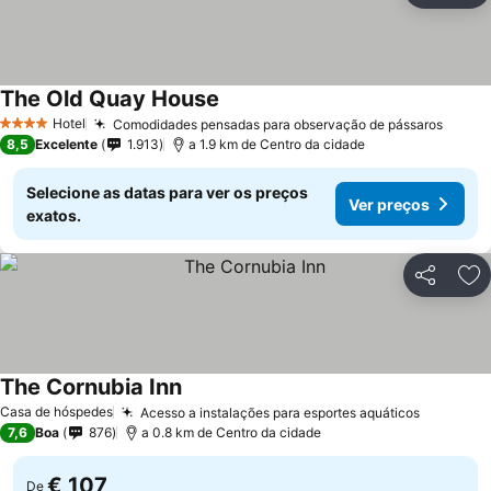
The Old Quay House
Hotel
Comodidades pensadas para observação de pássaros
4 Estrelas
8,5
Excelente
1.913
a 1.9 km de Centro da cidade
Selecione as datas para ver os preços
Ver preços
exatos.
Partilhar
Ad
The Cornubia Inn
Casa de hóspedes
Acesso a instalações para esportes aquáticos
7,6
Boa
876
a 0.8 km de Centro da cidade
€ 107
De