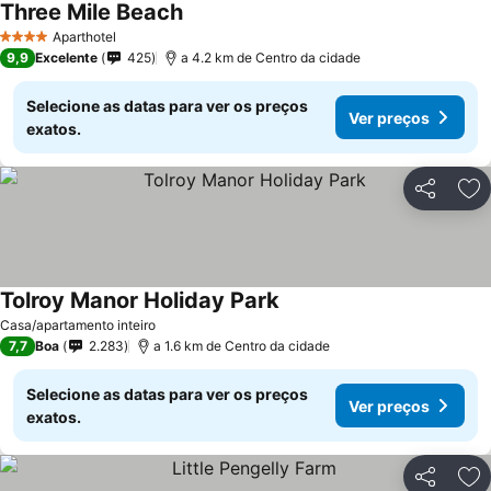
Three Mile Beach
Aparthotel
4 Estrelas
9,9
Excelente
425
a 4.2 km de Centro da cidade
Selecione as datas para ver os preços
Ver preços
exatos.
Partilhar
Ad
Tolroy Manor Holiday Park
Casa/apartamento inteiro
7,7
Boa
2.283
a 1.6 km de Centro da cidade
Selecione as datas para ver os preços
Ver preços
exatos.
Partilhar
Ad