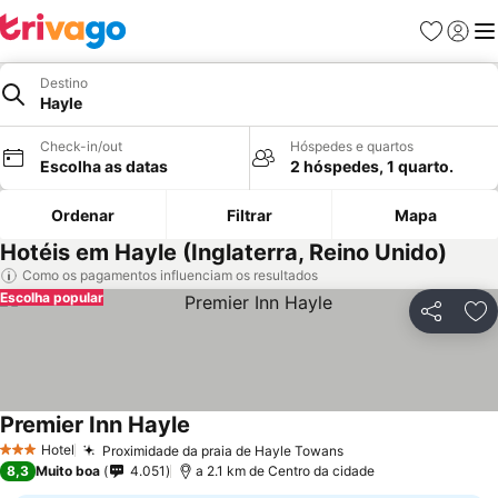
Favoritos
Iniciar
Me
Destino
Hayle
Check-in/out
Hóspedes e quartos
Escolha as datas
2 hóspedes, 1 quarto.
Ordenar
Filtrar
Mapa
Hotéis em Hayle (Inglaterra, Reino Unido)
Como os pagamentos influenciam os resultados
Escolha popular
Partilhar
Ad
Premier Inn Hayle
Hotel
Proximidade da praia de Hayle Towans
3 Estrelas
8,3
Muito boa
4.051
a 2.1 km de Centro da cidade