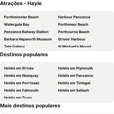
Atrações - Hayle
Hotel Chy an Albany
Hotel The Garrack
The Dolphin Tavern
The Lugger Inn
Porthminster Beach
Harbour Penzance
Dunedin Guest House
The Pirate Inn
Watergate Bay
Porthmeor Beach
Penzance Railway Station
Porthcurno Beach
Barbara Hepworth Museum
St Ives' Harbour
Tate Gallery
St Michael's Mount
Destinos populares
Flambards
Boardmasters Festival
Oasis Fun Pools
Lusty Glaze
Hotéis em St Ives
Hotéis em Plymouth
Lizard Point
The Lost Gardens of Heligan
Hotéis em Newquay
Hotéis em Penzance
Cornwall Segway - Newquay
Hotéis em Port Isaac
Hotéis em Tintagel
Hotéis em Falmouth
Hotéis em Saltash
Hotéis em Truro
Mais destinos populares