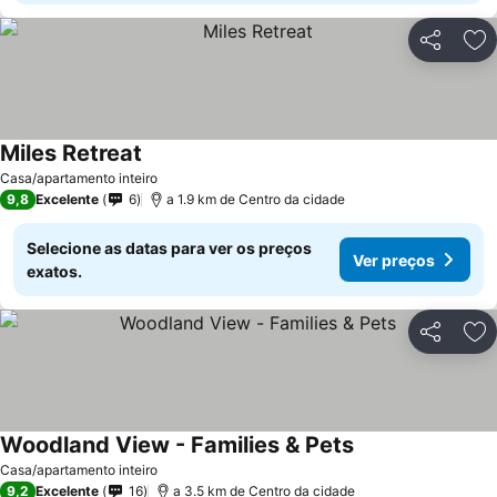
Partilhar
Ad
Miles Retreat
Casa/apartamento inteiro
9,8
Excelente
6
a 1.9 km de Centro da cidade
Selecione as datas para ver os preços
Ver preços
exatos.
Partilhar
Ad
Woodland View - Families & Pets
Casa/apartamento inteiro
9,2
Excelente
16
a 3.5 km de Centro da cidade