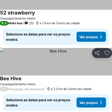
52 strawberry
Casa/apartamento inteiro
8,3
Muito boa
25
a 1.9 km de Centro da cidade
Selecione as datas para ver os preços
Ver preços
exatos.
Partilhar
Ad
Bee Hive
Casa/apartamento inteiro
/
a 2.2 km de Centro da cidade
Pontuação não disponível
Selecione as datas para ver os preços
Ver preços
exatos.