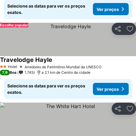
Selecione as datas para ver os preços
Ver preços
exatos.
Escolha popular
Partilhar
Ad
Travelodge Hayle
Hotel
Arredores de Patrimônio Mundial da UNESCO
2 Estrelas
7,9
Boa
1.745
a 2.1 km de Centro da cidade
Selecione as datas para ver os preços
Ver preços
exatos.
Partilhar
Ad