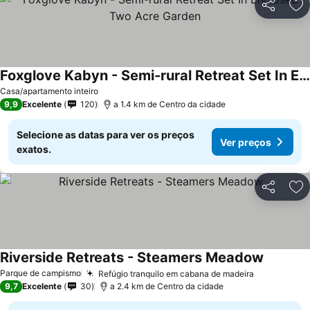
Partilhar
Ad
Foxglove Kabyn - Semi-rural Retreat Set In Enclosed Two Acre Garden
Casa/apartamento inteiro
9,9
Excelente
120
a 1.4 km de Centro da cidade
Selecione as datas para ver os preços
Ver preços
exatos.
Partilhar
Ad
Riverside Retreats - Steamers Meadow
Parque de campismo
Refúgio tranquilo em cabana de madeira
9,7
Excelente
30
a 2.4 km de Centro da cidade