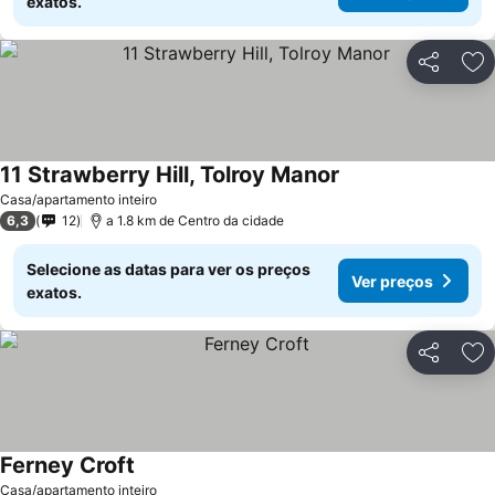
exatos.
Partilhar
Ad
11 Strawberry Hill, Tolroy Manor
Casa/apartamento inteiro
6,3
12
a 1.8 km de Centro da cidade
Selecione as datas para ver os preços
Ver preços
exatos.
Partilhar
Ad
Ferney Croft
Casa/apartamento inteiro