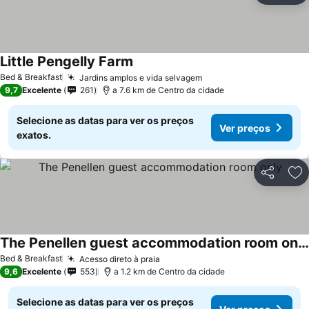
Little Pengelly Farm
Bed & Breakfast
Jardins amplos e vida selvagem
9,7
Excelente
261
a 7.6 km de Centro da cidade
Selecione as datas para ver os preços
Ver preços
exatos.
Partilhar
Ad
The Penellen guest accommodation room only
Bed & Breakfast
Acesso direto à praia
9,6
Excelente
553
a 1.2 km de Centro da cidade
Selecione as datas para ver os preços