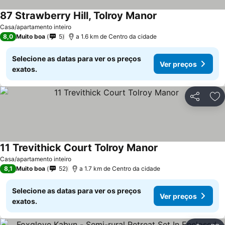
87 Strawberry Hill, Tolroy Manor
Casa/apartamento inteiro
8,0
Muito boa
5
a 1.6 km de Centro da cidade
Selecione as datas para ver os preços
Ver preços
exatos.
Partilhar
Ad
11 Trevithick Court Tolroy Manor
Casa/apartamento inteiro
8,1
Muito boa
52
a 1.7 km de Centro da cidade
Selecione as datas para ver os preços
Ver preços
exatos.