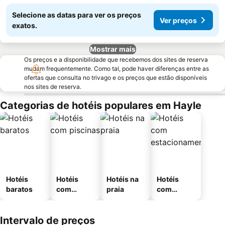
Selecione as datas para ver os preços
Ver preços
exatos.
Mostrar mais
Os preços e a disponibilidade que recebemos dos sites de reserva
mudam frequentemente. Como tal, pode haver diferenças entre as
ofertas que consulta no trivago e os preços que estão disponíveis
nos sites de reserva.
Categorias de hotéis populares em Hayle
Hotéis
Hotéis
Hotéis na
Hotéis
baratos
com
praia
com
piscinas
estaciona
mento
Intervalo de preços