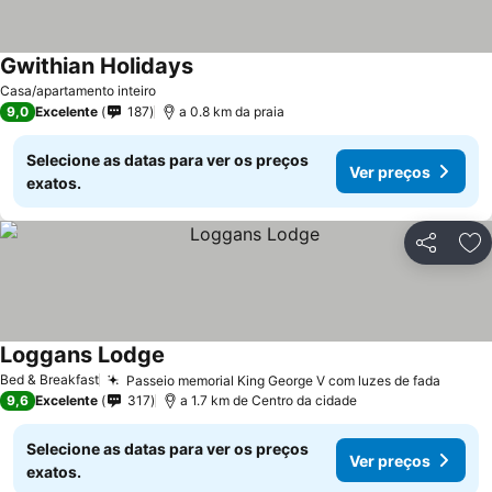
Gwithian Holidays
Casa/apartamento inteiro
9,0
Excelente
187
a 0.8 km da praia
Selecione as datas para ver os preços
Ver preços
exatos.
Partilhar
Ad
Loggans Lodge
Bed & Breakfast
Passeio memorial King George V com luzes de fada
9,6
Excelente
317
a 1.7 km de Centro da cidade
Selecione as datas para ver os preços
Ver preços
exatos.