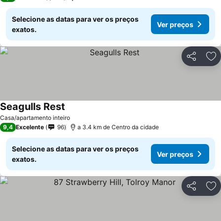
Selecione as datas para ver os preços
Ver preços
exatos.
Partilhar
Ad
Seagulls Rest
Casa/apartamento inteiro
9,4
Excelente
96
a 3.4 km de Centro da cidade
Selecione as datas para ver os preços
Ver preços
exatos.
Partilhar
Ad