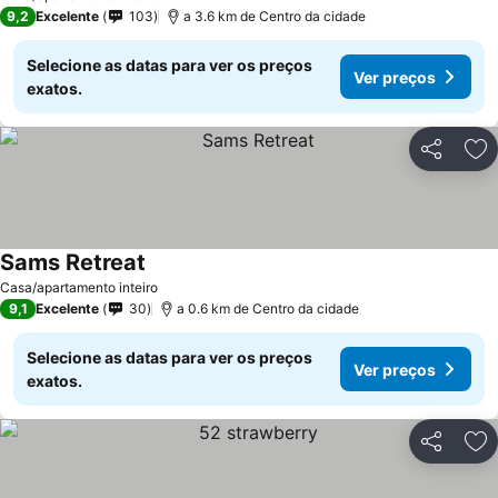
9,2
Excelente
103
a 3.6 km de Centro da cidade
Selecione as datas para ver os preços
Ver preços
exatos.
Partilhar
Ad
Sams Retreat
Casa/apartamento inteiro
9,1
Excelente
30
a 0.6 km de Centro da cidade
Selecione as datas para ver os preços
Ver preços
exatos.
Partilhar
Ad