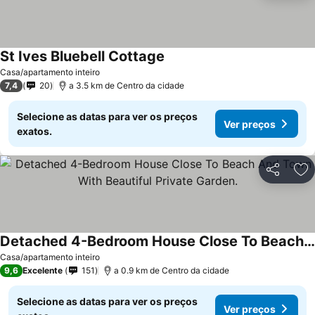
St Ives Bluebell Cottage
Casa/apartamento inteiro
7,4
20
a 3.5 km de Centro da cidade
Selecione as datas para ver os preços
Ver preços
exatos.
Partilhar
Ad
Detached 4-Bedroom House Close To Beach And Town With Beautiful Private Garden.
Casa/apartamento inteiro
9,6
Excelente
151
a 0.9 km de Centro da cidade
Selecione as datas para ver os preços
Ver preços