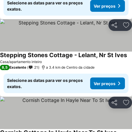
Selecione as datas para ver os preços
Ver preços
exatos.
Partilhar
Ad
Stepping Stones Cottage - Lelant, Nr St Ives
Casa/apartamento inteiro
8,5
Excelente
21
a 3.4 km de Centro da cidade
Selecione as datas para ver os preços
Ver preços
exatos.
Partilhar
Ad