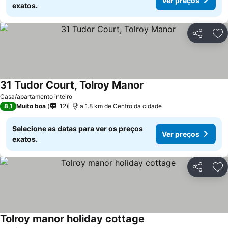
Ver preços
exatos.
Partilhar
Ad
31 Tudor Court, Tolroy Manor
Casa/apartamento inteiro
8,1
Muito boa
12
a 1.8 km de Centro da cidade
Selecione as datas para ver os preços
Ver preços
exatos.
Partilhar
Ad
Tolroy manor holiday cottage