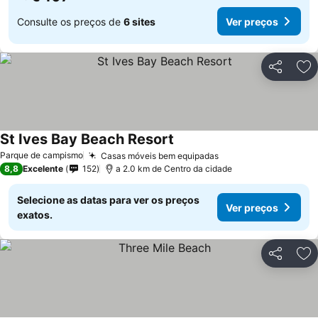
Consulte os preços de
6 sites
Ver preços
Partilhar
Ad
St Ives Bay Beach Resort
Parque de campismo
Casas móveis bem equipadas
8,8
Excelente
152
a 2.0 km de Centro da cidade
Selecione as datas para ver os preços
Ver preços
exatos.
Partilhar
Ad