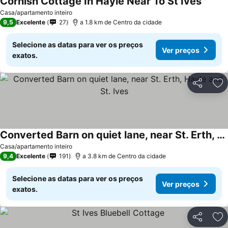
Cornish Cottage In Hayle Near To St Ives
Casa/apartamento inteiro
9,5
Excelente
27
a 1.8 km de Centro da cidade
Selecione as datas para ver os preços
Ver preços
exatos.
Partilhar
Ad
Converted Barn on quiet lane, near St. Erth, Hayle and St. Ives
Casa/apartamento inteiro
9,4
Excelente
191
a 3.8 km de Centro da cidade
Selecione as datas para ver os preços
Ver preços
exatos.
Partilhar
Ad