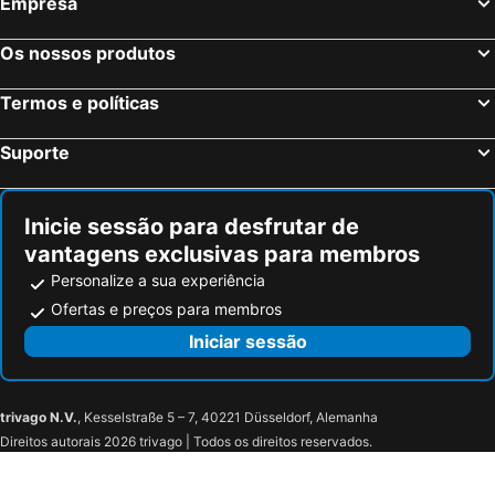
Empresa
Edimburgo, Escócia Hotéis
Manchester, Inglaterra Hotéis
Liverpool, Inglaterra Hotéis
Glasgow, Escócia Hotéis
Os nossos produtos
Hounslow, Inglaterra Hotéis
Bristol, Inglaterra Hotéis
Termos e políticas
Inverness, Escócia Hotéis
Suporte
Inicie sessão para desfrutar de
vantagens exclusivas para membros
Personalize a sua experiência
Ofertas e preços para membros
Iniciar sessão
trivago N.V.
, Kesselstraße 5 – 7, 40221 Düsseldorf, Alemanha
Direitos autorais 2026 trivago | Todos os direitos reservados.