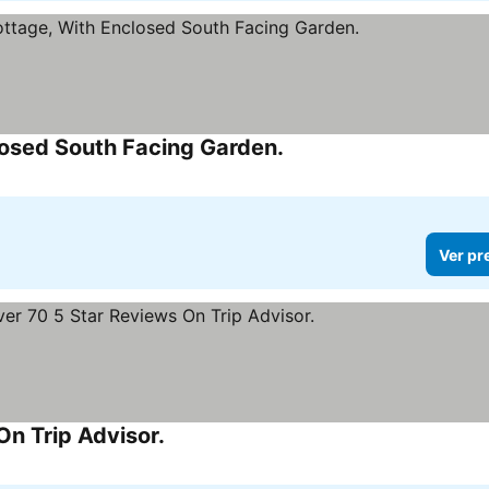
closed South Facing Garden.
Ver preços
Ver pr
n Trip Advisor.
Ver preços