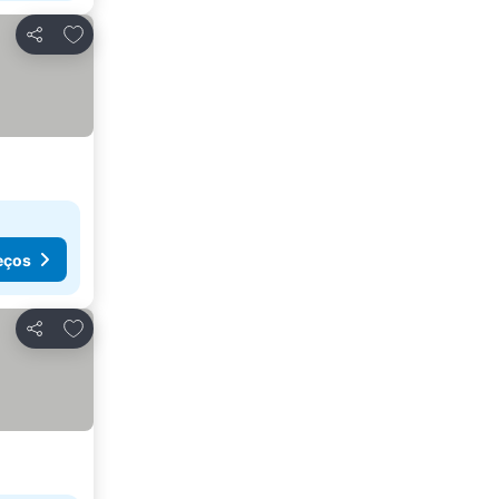
Adicionar aos favoritos
Partilhar
eços
Adicionar aos favoritos
Partilhar