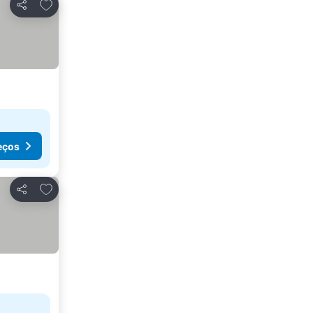
Adicionar aos favoritos
Partilhar
eços
Adicionar aos favoritos
Partilhar