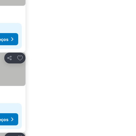
eços
Adicionar aos favoritos
Partilhar
eços