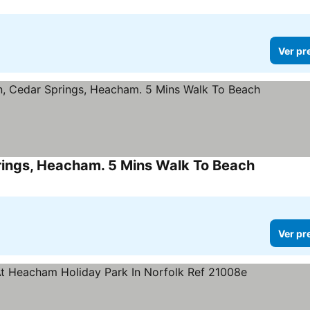
Ver pr
prings, Heacham. 5 Mins Walk To Beach
Ver preço
Ver pr