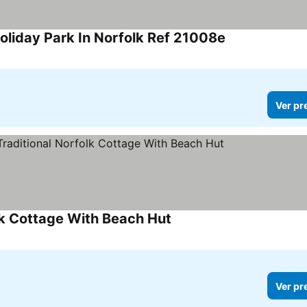
oliday Park In Norfolk Ref 21008e
Ver preços
Ver pr
lk Cottage With Beach Hut
Ver preços
Ver pr