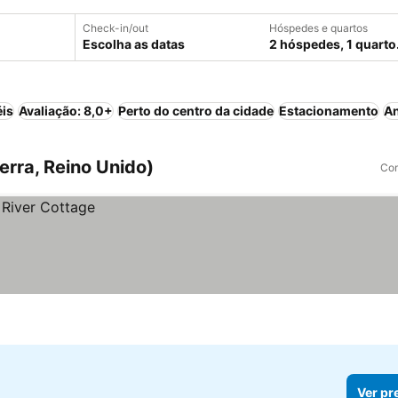
Check-in/out
Hóspedes e quartos
Escolha as datas
2 hóspedes, 1 quarto
éis
Avaliação: 8,0+
Perto do centro da cidade
Estacionamento
An
rra, Reino Unido)
Com
Ver pr