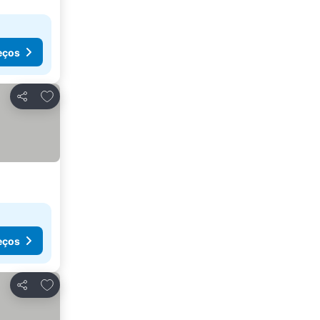
eços
Adicionar aos favoritos
Partilhar
s
eços
Adicionar aos favoritos
Partilhar