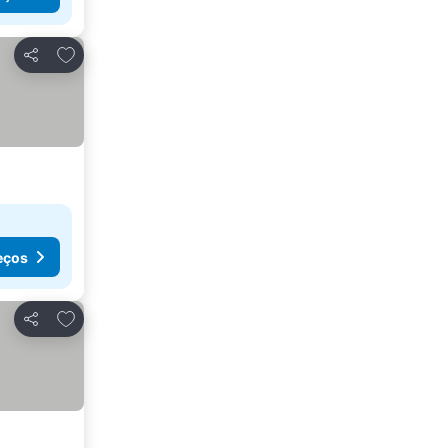
Adicionar aos favoritos
Partilhar
eços
Adicionar aos favoritos
Partilhar