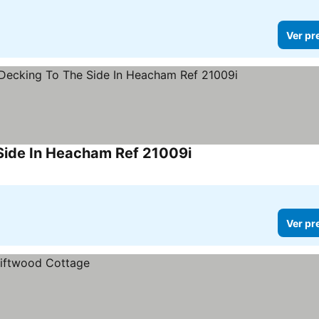
Ver pr
Side In Heacham Ref 21009i
Ver preços
Ver pr