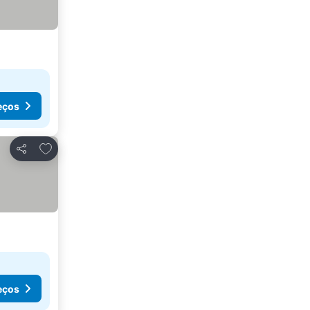
eços
Adicionar aos favoritos
Partilhar
eços