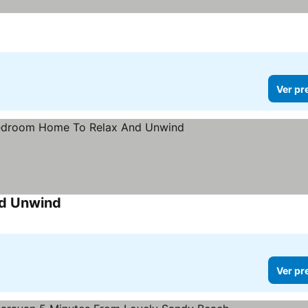
Ver pr
nd Unwind
Ver preços
Ver pr