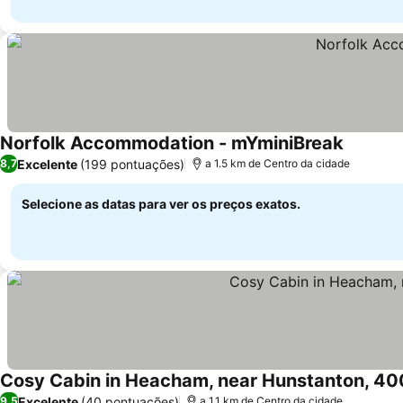
Norfolk Accommodation - mYminiBreak
Ver preç
Excelente
(199 pontuações)
8,7
a 1.5 km de Centro da cidade
Selecione as datas para ver os preços exatos.
Cosy Cabin in Heacham, near Hunstanton, 40
Excelente
(40 pontuações)
9,5
a 1.1 km de Centro da cidade