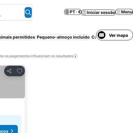
PT · €
Menu
Iniciar sessão
.
Ver mapa
imais permitidos
Pequeno-almoço incluído
Casa/apartamento in
o os pagamentos influenciam os resultados
Adicionar aos favoritos
Partilhar
eços