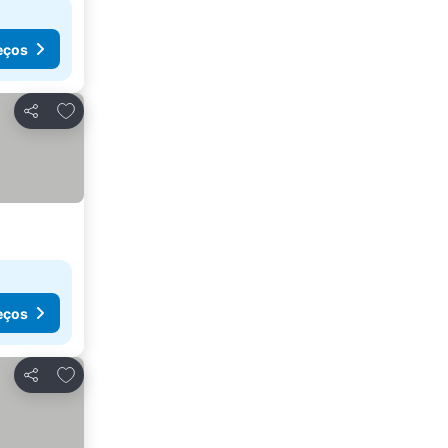
eços
Adicionar aos favoritos
Partilhar
eços
Adicionar aos favoritos
Partilhar