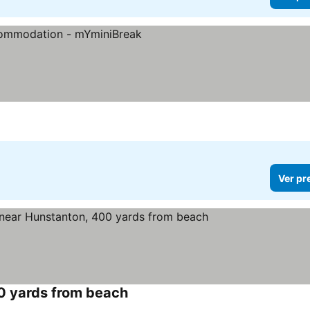
os
Ver pr
0 yards from beach
Ver preços