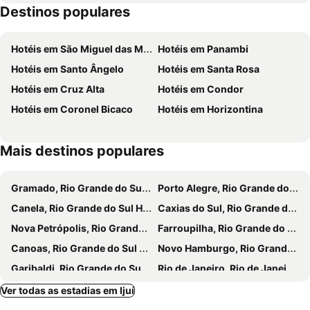
Destinos populares
Hotéis em São Miguel das Missões
Hotéis em Panambi
Hotéis em Santo Ângelo
Hotéis em Santa Rosa
Hotéis em Cruz Alta
Hotéis em Condor
Hotéis em Coronel Bicaco
Hotéis em Horizontina
Mais destinos populares
Gramado, Rio Grande do Sul Hotéis
Porto Alegre, Rio Grande do Sul Hotéis
Canela, Rio Grande do Sul Hotéis
Caxias do Sul, Rio Grande do Sul Hotéis
Nova Petrópolis, Rio Grande do Sul Hotéis
Farroupilha, Rio Grande do Sul Hotéis
Canoas, Rio Grande do Sul Hotéis
Novo Hamburgo, Rio Grande do Sul Hotéis
Garibaldi, Rio Grande do Sul Hotéis
Rio de Janeiro, Rio de Janeiro Hotéis
São Paulo, São Paulo Hotéis
Fortaleza, Ceará Hotéis
Ver todas as estadias em Ijuí
Natal, Rio Grande do Norte Hotéis
Foz do Iguaçu, Paraná Hotéis