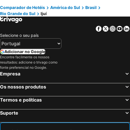
Comparador de Hotéis
América do Sul
Brasil
Porto de Galinhas, Pernambuco Hotéis
Salvador, Bahia Hotéis
Rio Grande do Sul
Ijuí
Maceió, Alagoas Hotéis
Porto Seguro, Bahia Hotéis
Facebook
Twitter
Insta
Yo
Selecione o seu país
Adicionar no Google
Encontre facilmente os nossos
resultados: adicione o trivago como
fonte preferencial no Google.
Empresa
Os nossos produtos
Termos e políticas
Suporte