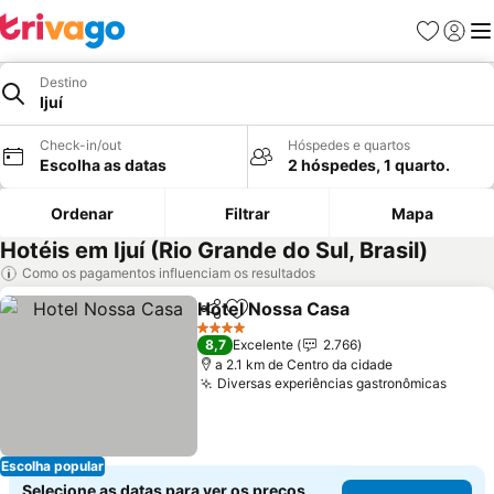
Favoritos
Iniciar
Me
Destino
Ijuí
Check-in/out
Hóspedes e quartos
Escolha as datas
2 hóspedes, 1 quarto.
Ordenar
Filtrar
Mapa
Hotéis em Ijuí (Rio Grande do Sul, Brasil)
Como os pagamentos influenciam os resultados
Hotel Nossa Casa
Partilhar
Adicionar aos favoritos
4 Estrelas
8,7
Excelente
2.766
a 2.1 km de Centro da cidade
Diversas experiências gastronômicas
Escolha popular
Selecione as datas para ver os preços