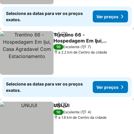
Selecione as datas para ver os preços
Ver preços
exatos.
Trentino 66 -
Partilhar
Adicionar aos favoritos
Hospedagem Em Ijui,
Casa Agradavel Com
10
Excelente
7
Estacionamento
a 2.2 km de Centro da cidade
Selecione as datas para ver os preços
Ver preços
exatos.
UNIJUI
Partilhar
Adicionar aos favoritos
10
Excelente
4
a 1.6 km de Centro da cidade