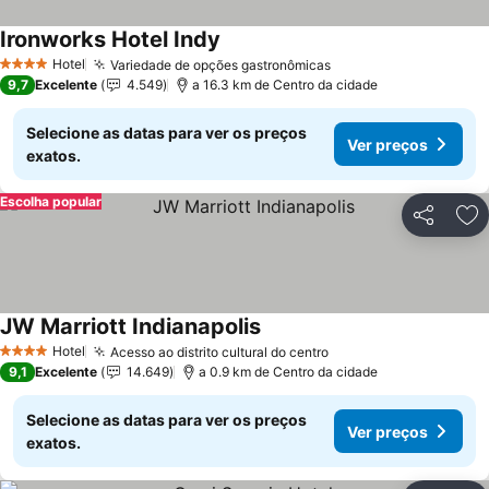
Ironworks Hotel Indy
Hotel
Variedade de opções gastronômicas
4 Estrelas
9,7
Excelente
4.549
a 16.3 km de Centro da cidade
Selecione as datas para ver os preços
Ver preços
exatos.
Escolha popular
Partilhar
Ad
JW Marriott Indianapolis
Hotel
Acesso ao distrito cultural do centro
4 Estrelas
9,1
Excelente
14.649
a 0.9 km de Centro da cidade
Selecione as datas para ver os preços
Ver preços
exatos.