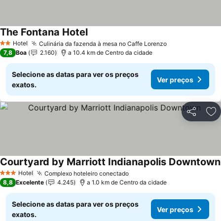
The Fontana Hotel
Hotel
Culinária da fazenda à mesa no Caffe Lorenzo
2 Estrelas
7,8
Boa
2.160
a 10.4 km de Centro da cidade
Selecione as datas para ver os preços
Ver preços
exatos.
Partilhar
Ad
Courtyard by Marriott Indianapolis Downtown
Hotel
Complexo hoteleiro conectado
3 Estrelas
8,8
Excelente
4.245
a 1.0 km de Centro da cidade
Selecione as datas para ver os preços
Ver preços
exatos.