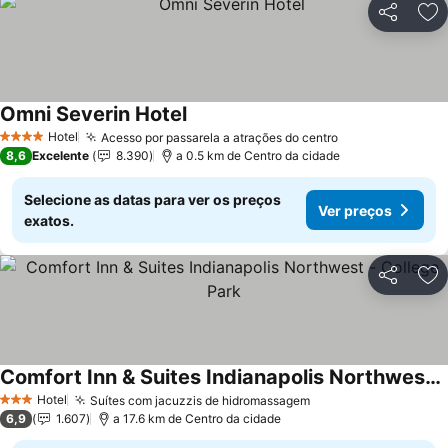
Partilhar
Ad
Omni Severin Hotel
Hotel
Acesso por passarela a atrações do centro
4 Estrelas
8,6
Excelente
8.390
a 0.5 km de Centro da cidade
Selecione as datas para ver os preços
Ver preços
exatos.
Partilhar
Ad
Comfort Inn & Suites Indianapolis Northwest - College Park
Hotel
Suítes com jacuzzis de hidromassagem
3 Estrelas
6,9
1.607
a 17.6 km de Centro da cidade