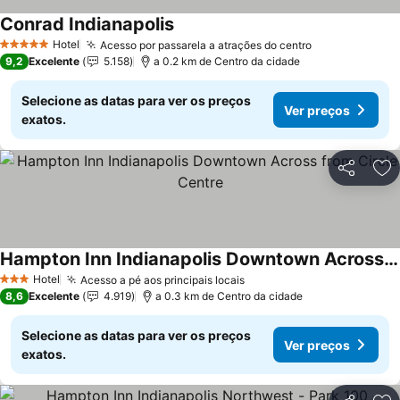
Conrad Indianapolis
Hotel
Acesso por passarela a atrações do centro
5 Estrelas
9,2
Excelente
5.158
a 0.2 km de Centro da cidade
Selecione as datas para ver os preços
Ver preços
exatos.
Partilhar
Ad
Hampton Inn Indianapolis Downtown Across from Circle Centre
Hotel
Acesso a pé aos principais locais
3 Estrelas
8,6
Excelente
4.919
a 0.3 km de Centro da cidade
Selecione as datas para ver os preços
Ver preços
exatos.