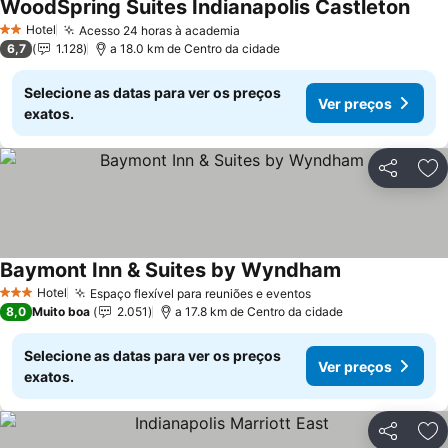
WoodSpring Suites Indianapolis Castleton
Hotel
Acesso 24 horas à academia
2 Estrelas
6,7
1.128
a 18.0 km de Centro da cidade
Selecione as datas para ver os preços
Ver preços
exatos.
Partilhar
Ad
Baymont Inn & Suites by Wyndham
Hotel
Espaço flexível para reuniões e eventos
3 Estrelas
8,0
Muito boa
2.051
a 17.8 km de Centro da cidade
Selecione as datas para ver os preços
Ver preços
exatos.
Partilhar
Ad