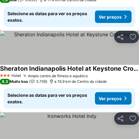
Selecione as datas para ver os preços
Ver preços
exatos.
Partilhar
Ad
Sheraton Indianapolis Hotel at Keystone Crossing
Hotel
Amplo centro de fitness e aquático
3 Estrelas
8,3
Muito boa
5.759
a 16.9 km de Centro da cidade
Selecione as datas para ver os preços
Ver preços
exatos.
Partilhar
Ad