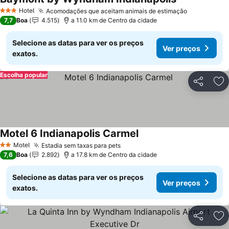
Hotel
Acomodações que aceitam animais de estimação
3 Estrelas
7,7
Boa
4.515
a 11.0 km de Centro da cidade
Selecione as datas para ver os preços
Ver preços
exatos.
Escolha popular
Partilhar
Ad
Motel 6 Indianapolis Carmel
Motel
Estadia sem taxas para pets
2 Estrelas
7,6
Boa
2.892
a 17.8 km de Centro da cidade
Selecione as datas para ver os preços
Ver preços
exatos.
Partilhar
Ad