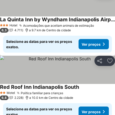
La Quinta Inn by Wyndham Indianapolis Airport Executive Dr
Hotel
Acomodações que aceitam animais de estimação
3 Estrelas
6,3
4.711
a 9.7 km de Centro da cidade
Selecione as datas para ver os preços
Ver preços
exatos.
Partilhar
Ad
Red Roof Inn Indianapolis South
Motel
Política familiar para crianças
2 Estrelas
6,8
2.228
a 10.0 km de Centro da cidade
Selecione as datas para ver os preços
Ver preços
exatos.