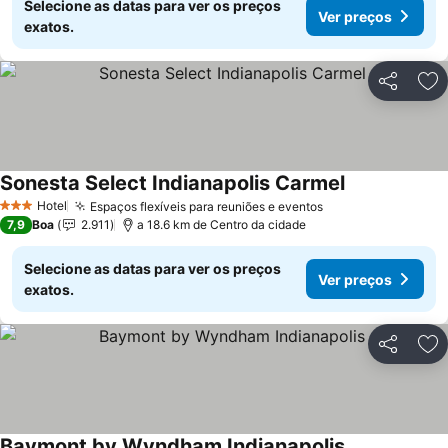
Selecione as datas para ver os preços
Ver preços
exatos.
Partilhar
Ad
Sonesta Select Indianapolis Carmel
Hotel
Espaços flexíveis para reuniões e eventos
3 Estrelas
7,9
Boa
2.911
a 18.6 km de Centro da cidade
Selecione as datas para ver os preços
Ver preços
exatos.
Partilhar
Ad
Baymont by Wyndham Indianapolis