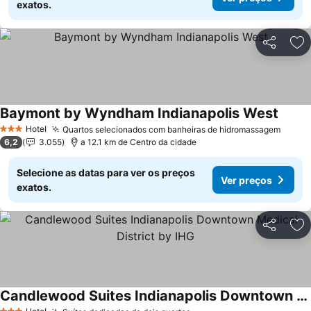
exatos.
Partilhar
Ad
Baymont by Wyndham Indianapolis West
Hotel
Quartos selecionados com banheiras de hidromassagem
3 Estrelas
6,2
3.055
a 12.1 km de Centro da cidade
Selecione as datas para ver os preços
Ver preços
exatos.
Partilhar
Ad
Candlewood Suites Indianapolis Downtown Medical District by IHG