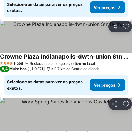
Selecione as datas para ver os preços
Ver preços
exatos.
Partilhar
Ad
Crowne Plaza Indianapolis-dwtn-union Stn By Ihg
Hotel
Restaurante e lounge esportivo no local
4 Estrelas
8,4
Muito boa
9.971
a 0.7 km de Centro da cidade
Selecione as datas para ver os preços
Ver preços
exatos.
Partilhar
Ad