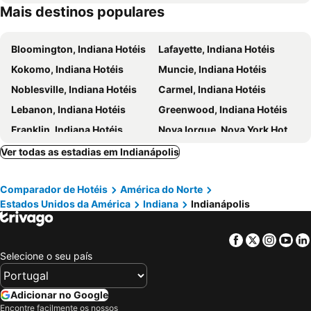
Mais destinos populares
Bloomington, Indiana Hotéis
Lafayette, Indiana Hotéis
Kokomo, Indiana Hotéis
Muncie, Indiana Hotéis
Noblesville, Indiana Hotéis
Carmel, Indiana Hotéis
Lebanon, Indiana Hotéis
Greenwood, Indiana Hotéis
Franklin, Indiana Hotéis
Nova Iorque, Nova York Hotéis
Miami Beach, Flórida Hotéis
Orlando, Flórida Hotéis
Ver todas as estadias em Indianápolis
Miami, Flórida Hotéis
Las Vegas, Nevada Hotéis
Comparador de Hotéis
América do Norte
Los Angeles, Califórnia Hotéis
Chicago, Ilinóis Hotéis
Estados Unidos da América
Indiana
Indianápolis
Lake Buena Vista, Flórida Hotéis
Boston, Massachusetts Hotéis
Facebook
Twitter
Insta
Yo
Selecione o seu país
Adicionar no Google
Encontre facilmente os nossos