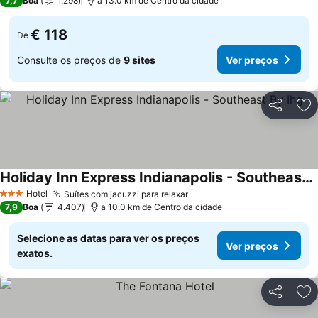
7,7
Boa
1.298
a 13.0 km de Centro da cidade
€ 118
De
Consulte os preços de
9 sites
Ver preços
Partilhar
Ad
Holiday Inn Express Indianapolis - Southeast By Ihg
Hotel
Suítes com jacuzzi para relaxar
3 Estrelas
7,9
Boa
4.407
a 10.0 km de Centro da cidade
Selecione as datas para ver os preços
Ver preços
exatos.
Partilhar
Ad