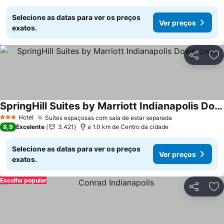
Selecione as datas para ver os preços
Ver preços
exatos.
Partilhar
Ad
SpringHill Suites by Marriott Indianapolis Downtown
Hotel
Suítes espaçosas com sala de estar separada
3 Estrelas
8,9
Excelente
3.421
a 1.0 km de Centro da cidade
Selecione as datas para ver os preços
Ver preços
exatos.
Escolha popular
Partilhar
Ad