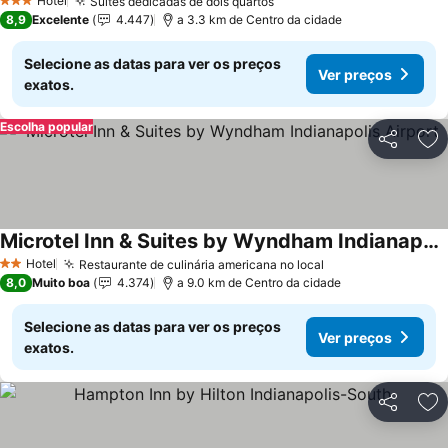
Hotel
Suítes dedicadas de dois quartos
3 Estrelas
8,9
Excelente
4.447
a 3.3 km de Centro da cidade
Selecione as datas para ver os preços
Ver preços
exatos.
Escolha popular
Partilhar
Ad
Microtel Inn & Suites by Wyndham Indianapolis Airport
Hotel
Restaurante de culinária americana no local
2 Estrelas
8,0
Muito boa
4.374
a 9.0 km de Centro da cidade
Selecione as datas para ver os preços
Ver preços
exatos.
Partilhar
Ad