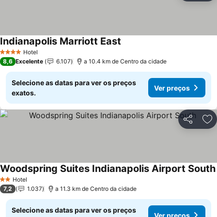
Indianapolis Marriott East
Hotel
4 Estrelas
8,6
Excelente
6.107
a 10.4 km de Centro da cidade
Selecione as datas para ver os preços
Ver preços
exatos.
Partilhar
Ad
Woodspring Suites Indianapolis Airport South
Hotel
2 Estrelas
7,2
1.037
a 11.3 km de Centro da cidade
Selecione as datas para ver os preços
Ver preços