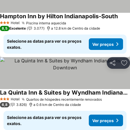
Hampton Inn by Hilton Indianapolis-South
Hotel
Piscina interna aquecida
3 Estrelas
8,5
Excelente
3.077
a 12.8 km de Centro da cidade
Selecione as datas para ver os preços
Ver preços
exatos.
Partilhar
Ad
La Quinta Inn & Suites by Wyndham Indianapolis Downtown
Hotel
Quartos de hóspedes recentemente renovados
3 Estrelas
6,8
3.826
a 0.6 km de Centro da cidade
Selecione as datas para ver os preços
Ver preços
exatos.