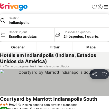
Favoritos
Iniciar
Me
Destino
Indianápolis
Check-in/out
Hóspedes e quartos
Escolha as datas
2 hóspedes, 1 quarto.
Ordenar
Filtrar
Mapa
Hotéis em Indianápolis (Indiana, Estados
Unidos da América)
Como os pagamentos influenciam os resultados
Partilhar
Ad
Courtyard by Marriott Indianapolis South
Hotel
Piscina coberta para diversão o ano todo
3 Estrelas