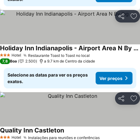
Partilhar
Ad
Holiday Inn Indianapolis - Airport Area N By Ihg
Hotel
Restaurante Toast to Toast no local
3 Estrelas
7,8
Boa
2.500
a 9.7 km de Centro da cidade
Selecione as datas para ver os preços
Ver preços
exatos.
Partilhar
Ad
Quality Inn Castleton
Hotel
Instalações para reuniões e conferências
3 Estrelas