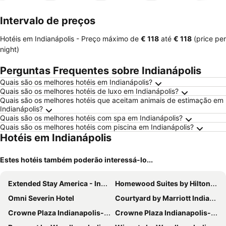
mento
Intervalo de preços
Hotéis em Indianápolis -
Preço máximo
de
‎€ 118
até
‎€ 118
(price per
night)
Perguntas Frequentes sobre Indianápolis
Quais são os melhores hotéis em Indianápolis?
Quais são os melhores hotéis de luxo em Indianápolis?
Quais são os melhores hotéis que aceitam animais de estimação em
Indianápolis?
Quais são os melhores hotéis com spa em Indianápolis?
Quais são os melhores hotéis com piscina em Indianápolis?
Hotéis em Indianápolis
Estes hotéis também poderão interessá-lo...
Extended Stay America - Indianapolis - Castleton
Homewood Suites by Hilton Indianapolis Downtown IUPUI
Omni Severin Hotel
Courtyard by Marriott Indianapolis Downtown
Crowne Plaza Indianapolis-dwtn-union Stn By Ihg
Crowne Plaza Indianapolis-airport By Ihg