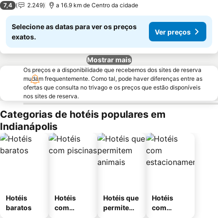
7,4
2.249
a 16.9 km de Centro da cidade
Selecione as datas para ver os preços
Ver preços
exatos.
Mostrar mais
Os preços e a disponibilidade que recebemos dos sites de reserva
mudam frequentemente. Como tal, pode haver diferenças entre as
ofertas que consulta no trivago e os preços que estão disponíveis
nos sites de reserva.
Categorias de hotéis populares em
Indianápolis
Hotéis
Hotéis
Hotéis que
Hotéis
baratos
com
permitem
com
piscinas
animais
estaciona