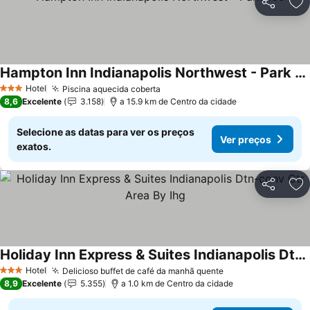
Partilhar
Ad
Hampton Inn Indianapolis Northwest - Park 100
Hotel
Piscina aquecida coberta
3 Estrelas
8,6
Excelente
3.158
a 15.9 km de Centro da cidade
Selecione as datas para ver os preços
Ver preços
exatos.
Partilhar
Ad
Holiday Inn Express & Suites Indianapolis Dtn-conv Ctr Area By Ihg
Hotel
Delicioso buffet de café da manhã quente
3 Estrelas
8,9
Excelente
5.355
a 1.0 km de Centro da cidade