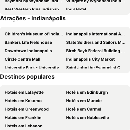
Baymont by Wyndham Indianapolis West
Wingate by Wyndham Indianapolis Airport-Rockville Rd.
Best Western Plus Indianapolis North at Pyramids
Indy Hotel
Atrações - Indianápolis
Holiday Inn Indianapolis Downtown By Ihg
The Westin Indianapolis
Studio 6 Indianapolis, IN
Intercontinental Hotels Indianapolis By Ihg
Children's Museum of Indianapolis
Indianapolis International Airport
Baymont by Wyndham Indianapolis Airport Lynhurst
Holiday Inn Express Hotel & Suites Greenwood by IHG
Bankers Life Fieldhouse
State Soldiers and Sailors Monument
Drury Plaza Hotel Indianapolis Carmel
Downtown Indianapolis
Birch Bayh Federal Building and United States Courthouse
Circle Centre Mall
Indianapolis City Market
University Park - University Square
Saint John the Evangelist Catholic Church
Destinos populares
Indiana World War Memorial Plaza Historic District
Holy Trinity Catholic Church
Broad Ripple Park
Eagle Creek Park
Hotéis em Lafayette
Hotéis em Edinburgh
White River State Park
Indianapolis Zoo
Hotéis em Kokomo
Hotéis em Muncie
Indiana State Museum
Hotéis em Greenwood
Hotéis em Carmel
Hotéis em Franklin
Hotéis em Noblesville
Hotéis em Lebanon