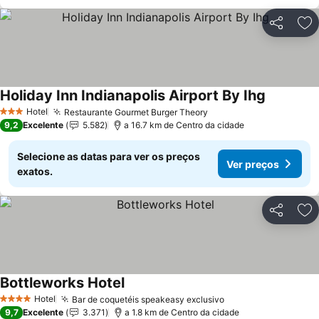
Partilhar
Ad
Holiday Inn Indianapolis Airport By Ihg
Hotel
Restaurante Gourmet Burger Theory
3 Estrelas
9,2
Excelente
5.582
a 16.7 km de Centro da cidade
Selecione as datas para ver os preços
Ver preços
exatos.
Partilhar
Ad
Bottleworks Hotel
Hotel
Bar de coquetéis speakeasy exclusivo
4 Estrelas
9,7
Excelente
3.371
a 1.8 km de Centro da cidade