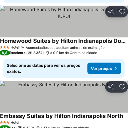
Partilhar
Ad
Homewood Suites by Hilton Indianapolis Downtown IUPUI
Hotel
Acomodações que aceitam animais de estimação
3 Estrelas
8,8
Excelente
2.364
a 0.9 km de Centro da cidade
Selecione as datas para ver os preços
Ver preços
exatos.
Partilhar
Ad
Embassy Suites by Hilton Indianapolis North
Hotel
3 Estrelas
7,9
Boa
6.430
a 17.4 km de Centro da cidade