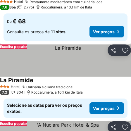
Hotel
Restaurante mediterrâneo com culinária local
4 Estrelas
7,6
Boa
2.775
Roccalumera, a 10.1 km de Itala
€ 68
De
Consulte os preços de
11 sites
Ver preços
Escolha popular
Partilhar
Ad
La Piramide
Hotel
Culinária siciliana tradicional
3 Estrelas
7,2
304
Roccalumera, a 10.1 km de Itala
Selecione as datas para ver os preços
Ver preços
exatos.
Escolha popular
Partilhar
Ad