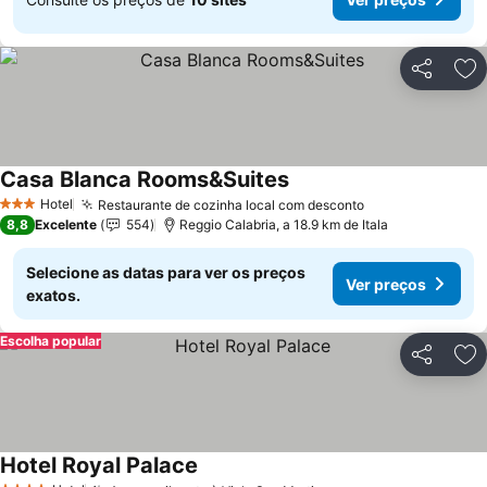
Partilhar
Ad
Casa Blanca Rooms&Suites
Hotel
Restaurante de cozinha local com desconto
3 Estrelas
8,8
Excelente
554
Reggio Calabria, a 18.9 km de Itala
Selecione as datas para ver os preços
Ver preços
exatos.
Escolha popular
Partilhar
Ad
Hotel Royal Palace