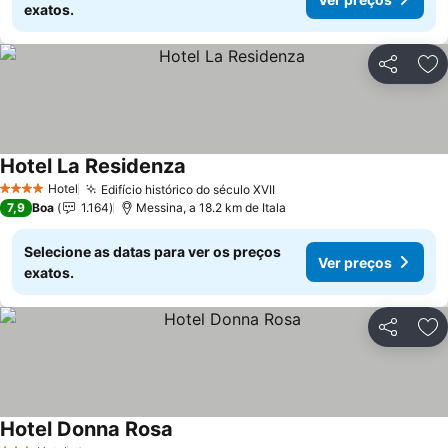
exatos.
Partilhar
Ad
Hotel La Residenza
Hotel
Edifício histórico do século XVII
4 Estrelas
7,9
Boa
1.164
Messina, a 18.2 km de Itala
Selecione as datas para ver os preços
Ver preços
exatos.
Partilhar
Ad
Hotel Donna Rosa