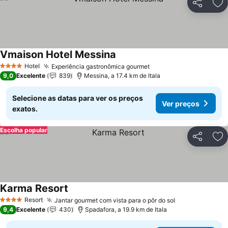
Partilhar
Ad
Vmaison Hotel Messina
Hotel
Experiência gastronômica gourmet
4 Estrelas
9,0
Excelente
839
Messina, a 17.4 km de Itala
Selecione as datas para ver os preços
Ver preços
exatos.
Escolha popular
Partilhar
Ad
Karma Resort
Resort
Jantar gourmet com vista para o pôr do sol
4 Estrelas
9,4
Excelente
430
Spadafora, a 19.9 km de Itala