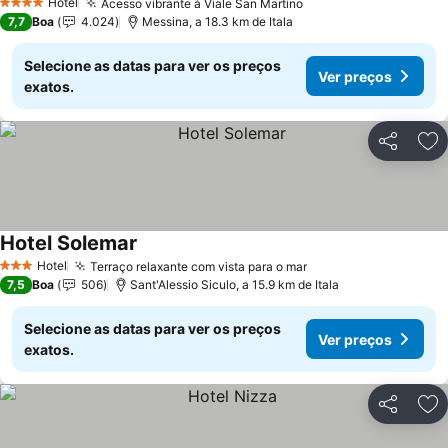
Hotel
Acesso vibrante à Viale San Martino
4 Estrelas
7,7
Boa
4.024
Messina, a 18.3 km de Itala
Selecione as datas para ver os preços
Ver preços
exatos.
Partilhar
Ad
Hotel Solemar
Hotel
Terraço relaxante com vista para o mar
3 Estrelas
7,5
Boa
506
Sant'Alessio Siculo, a 15.9 km de Itala
Selecione as datas para ver os preços
Ver preços
exatos.
Partilhar
Ad