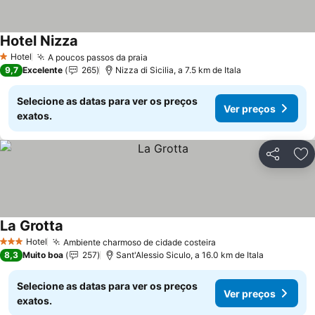
Hotel Nizza
Hotel
A poucos passos da praia
1 Estrelas
9,7
Excelente
265
Nizza di Sicilia, a 7.5 km de Itala
Selecione as datas para ver os preços
Ver preços
exatos.
Partilhar
Ad
La Grotta
Hotel
Ambiente charmoso de cidade costeira
3 Estrelas
8,3
Muito boa
257
Sant'Alessio Siculo, a 16.0 km de Itala
Selecione as datas para ver os preços
Ver preços
exatos.