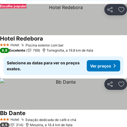
Escolha popular
Partilhar
Ad
Hotel Redebora
Hotel
Piscina exterior com bar
3 Estrelas
8,9
Excelente
769
Torregrotta, a 19.8 km de Itala
Selecione as datas para ver os preços
Ver preços
exatos.
Partilhar
Ad
Bb Dante
Hotel
Estação dedicada de café e chá
3 Estrelas
6,5
314
Messina, a 16.4 km de Itala