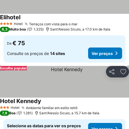
Elihotel
Hotel
Terraços com vista para o mar
4 Estrelas
8,3
Muito boa
1.325
Sant'Alessio Siculo, a 17.0 km de Itala
€ 75
De
Consulte os preços de
14 sites
Ver preços
Escolha popular
Partilhar
Ad
Hotel Kennedy
Hotel
Ambiente familiar em estilo retrô
3 Estrelas
7,9
Boa
1.281
Sant'Alessio Siculo, a 15.7 km de Itala
Selecione as datas para ver os preços
Ver preços