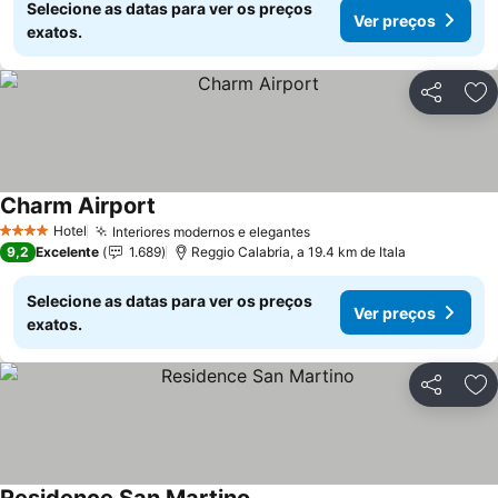
Selecione as datas para ver os preços
Ver preços
exatos.
Partilhar
Ad
Charm Airport
Hotel
Interiores modernos e elegantes
4 Estrelas
9,2
Excelente
1.689
Reggio Calabria, a 19.4 km de Itala
Selecione as datas para ver os preços
Ver preços
exatos.
Partilhar
Ad