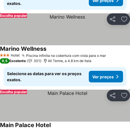
Ver preços
exatos.
Escolha popular
Partilhar
Ad
Marino Wellness
Hotel
Piscina infinita na cobertura com vista para o mar
3 Estrelas
9,5
Excelente
301
Alì Terme, a 4.8 km de Itala
Selecione as datas para ver os preços
Ver preços
exatos.
Escolha popular
Partilhar
Ad
Main Palace Hotel