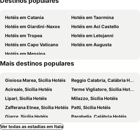
Destinos populares
Charm Airport
Al Teatro
Spiaggia Itala Marina
Castello di Scaletta Zanclea
Hotel Redebora
E' Hotel
Hotéis em Catania
Hotéis em Taormina
Festa della Madonna delle Nevi
Porto de Messina
Hotéis em Giardini-Naxos
Hotéis em Aci Castello
Basilica Cattedrale Maria SS Assunta in Cielo
Sacrario di Cristo Re
Hotéis em Tropea
Hotéis em Letojanni
Reggio Calabria Airport
Castello di Milazzo
Hotéis em Capo Vaticano
Hotéis em Augusta
Isola Bella
Pozzillo
Hotéis em Messina
Borgo di Chianalea
Spiaggia Marinello
Mais destinos populares
Carnevale
Parco Nazionale dell Aspromonte
Impianto Sciistico Gambarie
Gioiosa Marea, Sicília Hotéis
Reggio Calabria, Calábria Hotéis
Acireale, Sicília Hotéis
Terme Vigliatore, Sicília Hotéis
Lipari, Sicília Hotéis
Milazzo, Sicília Hotéis
Zafferana Etnea, Sicília Hotéis
Patti, Sicília Hotéis
Giarre, Sicília Hotéis
Parghelia, Calábria Hotéis
Linguaglossa, Sicília Hotéis
Vibo Valentia, Calábria Hotéis
Ver todas as estadias em Itala
Vulcano Island, Sicília Hotéis
Roccalumera, Sicília Hotéis