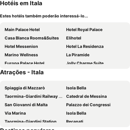
Hotéis em Itala
Estes hotéis também poderão interessá-lo...
Main Palace Hotel
Hotel Royal Palace
Casa Blanca Rooms&Suites
Elihotel
Hotel Messenion
Hotel La Residenza
Marino Wellness
La Piramide
Europa Palace Hotel
Jolly Charme Suite
Atrações - Itala
Nonna Germina
'A Nuciara Park Hotel & Spa
Bb Dante
Agostiniana Hotel
Spiaggia di Mazzarò
Isola Bella
Resort Borgo San Rocco
Hotel Kennedy
Taormina-Giardini Railway Station
Catedral de Messina
Hotel Solemar
Hotel Marabel
San Giovanni di Malta
Palazzo dei Congressi
Hotel Donna Rosa
Camere Santa Margherita
Via Marina
Isola Bella
Baia Taormina – CDSHotels
Domus Nova
Taormina-Giardini Station
Recanati
Hotel La Lampara
Nacional B&B
Tindari
Sant'Isidoro Agricola