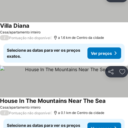
Villa Diana
Casa/apartamento inteiro
/
a 1.6 km de Centro da cidade
Pontuação não disponível
Selecione as datas para ver os preços
Ver preços
exatos.
Partilhar
Ad
House In The Mountains Near The Sea
Casa/apartamento inteiro
/
a 0.1 km de Centro da cidade
Pontuação não disponível
Selecione as datas para ver os preços