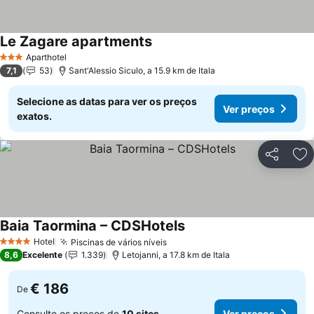
Le Zagare apartments
Aparthotel
3 Estrelas
7,1
53
Sant'Alessio Siculo, a 15.9 km de Itala
Selecione as datas para ver os preços
Ver preços
exatos.
Partilhar
Ad
Baia Taormina – CDSHotels
Hotel
Piscinas de vários níveis
4 Estrelas
8,6
Excelente
1.339
Letojanni, a 17.8 km de Itala
€ 186
De
Consulte os preços de
10 sites
Ver preços