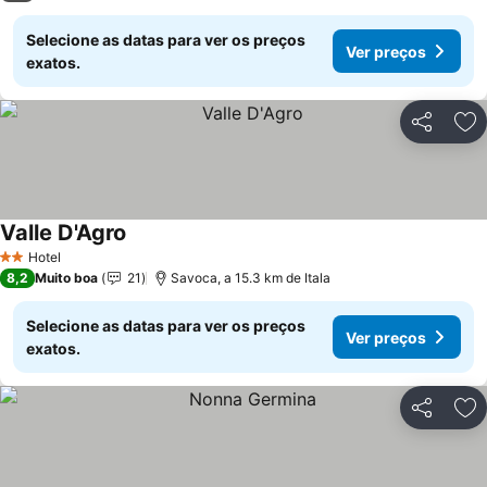
Selecione as datas para ver os preços
Ver preços
exatos.
Partilhar
Ad
Valle D'Agro
Hotel
2 Estrelas
8,2
Muito boa
21
Savoca, a 15.3 km de Itala
Selecione as datas para ver os preços
Ver preços
exatos.
Partilhar
Ad