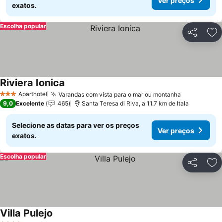
Ver preços
exatos.
Escolha popular
Partilhar
Ad
Riviera Ionica
Aparthotel
Varandas com vista para o mar ou montanha
3 Estrelas
9,0
Excelente
465
Santa Teresa di Riva, a 11.7 km de Itala
Selecione as datas para ver os preços
Ver preços
exatos.
Escolha popular
Partilhar
Ad
Villa Pulejo