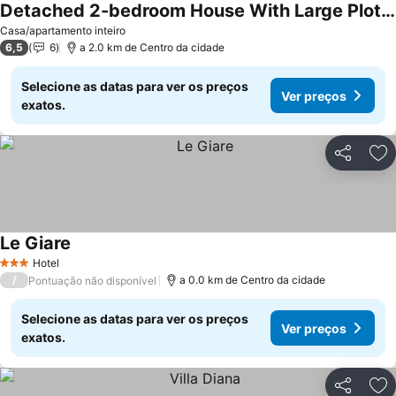
Detached 2-bedroom House With Large Plot, Lake View And Whirlpool
Casa/apartamento inteiro
6,5
6
a 2.0 km de Centro da cidade
Selecione as datas para ver os preços
Ver preços
exatos.
Partilhar
Ad
Le Giare
Hotel
3 Estrelas
/
a 0.0 km de Centro da cidade
Pontuação não disponível
Selecione as datas para ver os preços
Ver preços
exatos.
Partilhar
Ad