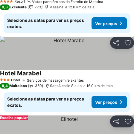
Resort
Vistas panorâmicas do Estreito de Messina
4 Estrelas
9,3
Excelente
773
Messina, a 12.0 km de Itala
Selecione as datas para ver os preços
Ver preços
exatos.
Partilhar
Ad
Hotel Marabel
Hotel
Serviços de massagem relaxantes
3 Estrelas
8,4
Muito boa
350
Sant'Alessio Siculo, a 16.0 km de Itala
Selecione as datas para ver os preços
Ver preços
exatos.
Escolha popular
Partilhar
Ad