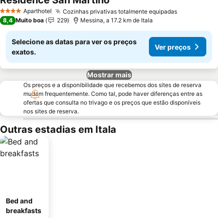
Residence San Martino
Aparthotel
Cozinhas privativas totalmente equipadas
4 Estrelas
8,4
Muito boa
229
Messina, a 17.2 km de Itala
Selecione as datas para ver os preços
Ver preços
exatos.
Mostrar mais
Os preços e a disponibilidade que recebemos dos sites de reserva
mudam frequentemente. Como tal, pode haver diferenças entre as
ofertas que consulta no trivago e os preços que estão disponíveis
nos sites de reserva.
Outras estadias em Itala
Bed and
breakfasts