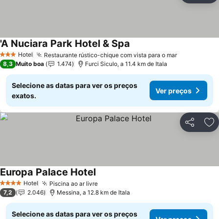
'A Nuciara Park Hotel & Spa
Hotel
Restaurante rústico-chique com vista para o mar
3 Estrelas
8,3
Muito boa
1.474
Furci Siculo, a 11.4 km de Itala
Selecione as datas para ver os preços
Ver preços
exatos.
Partilhar
Ad
Europa Palace Hotel
Hotel
Piscina ao ar livre
4 Estrelas
7,2
2.046
Messina, a 12.8 km de Itala
Selecione as datas para ver os preços