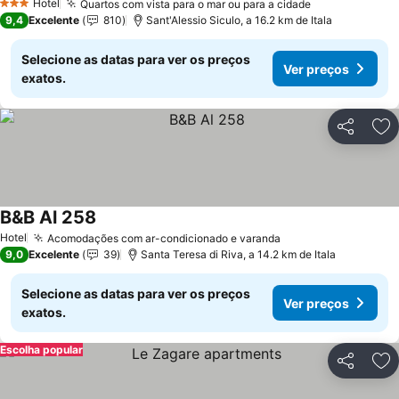
Hotel
Quartos com vista para o mar ou para a cidade
3 Estrelas
9,4
Excelente
810
Sant'Alessio Siculo, a 16.2 km de Itala
Selecione as datas para ver os preços
Ver preços
exatos.
Partilhar
Ad
B&B Al 258
Hotel
Acomodações com ar-condicionado e varanda
9,0
Excelente
39
Santa Teresa di Riva, a 14.2 km de Itala
Selecione as datas para ver os preços
Ver preços
exatos.
Escolha popular
Partilhar
Ad