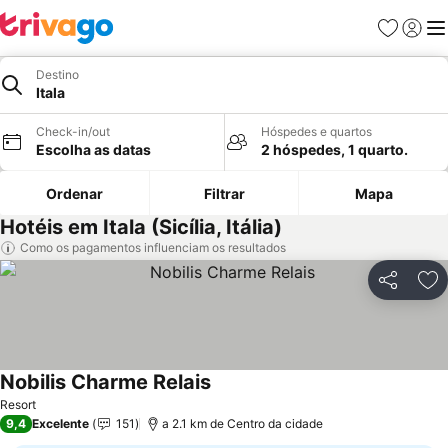
Favoritos
Iniciar
Me
Destino
Itala
Check-in/out
Hóspedes e quartos
Escolha as datas
2 hóspedes, 1 quarto.
Ordenar
Filtrar
Mapa
Hotéis em Itala (Sicília, Itália)
Como os pagamentos influenciam os resultados
Partilhar
Ad
Nobilis Charme Relais
Resort
9,4
Excelente
151
a 2.1 km de Centro da cidade