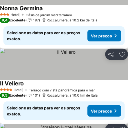
Nonna Germina
Hotel
Oásis de jardim mediterrâneo
3 Estrelas
9,4
Excelente
197
Roccalumera, a 10.2 km de Itala
Selecione as datas para ver os preços
Ver preços
exatos.
Partilhar
Ad
Il Veliero
Hotel
Terraço com vista panorâmica para o mar
4 Estrelas
9,5
Excelente
101
Roccalumera, a 10.0 km de Itala
Selecione as datas para ver os preços
Ver preços
exatos.