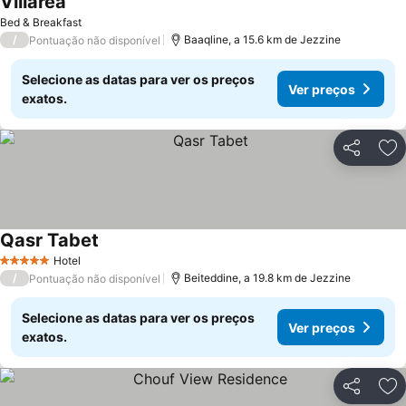
Villarea
Ver preços
Bed & Breakfast
/
Baaqline, a 15.6 km de Jezzine
Pontuação não disponível
Selecione as datas para ver os preços
Ver preços
exatos.
Partilhar
Ad
Qasr Tabet
Ver preços
Hotel
5 Estrelas
/
Beiteddine, a 19.8 km de Jezzine
Pontuação não disponível
Selecione as datas para ver os preços
Ver preços
exatos.
Partilhar
Ad