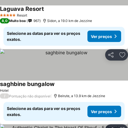
Laguava Resort
Ver preços
Resort
5 Estrelas
8,0
Muito boa
967
Sidon, a 19.0 km de Jezzine
Selecione as datas para ver os preços
Ver preços
exatos.
Partilhar
Ad
saghbine bungalow
Ver preços
Hotel
/
Beirute, a 13.9 km de Jezzine
Pontuação não disponível
Selecione as datas para ver os preços
Ver preços
exatos.