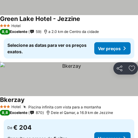
Green Lake Hotel - Jezzine
Ver preços
Hotel
3 Estrelas
8,6
Excelente
59
a 2.0 km de Centro da cidade
Selecione as datas para ver os preços
Ver preços
exatos.
Partilhar
Ad
Bkerzay
Ver preços
Hotel
Piscina infinita com vista para a montanha
Ver preços
3 Estrelas
8,8
Excelente
870
Deie el Qamar, a 16.9 km de Jezzine
€ 204
De