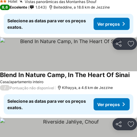
Hotel
Vistas panorâmicas das Montanhas Shouf
Ver preços
2 Estrelas
8,6
Excelente
1.043
Beiteddine, a 18.6 km de Jezzine
Selecione as datas para ver os preços
Ver preços
exatos.
Partilhar
Ad
Blend In Nature Camp, In The Heart Of Sinai
Ver
Casa/apartamento inteiro
/
Kifrayya, a 4.6 km de Jezzine
Pontuação não disponível
Selecione as datas para ver os preços
Ver preços
exatos.
Partilhar
Ad