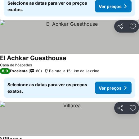
Selecione as datas para ver os preços
Ver preços
exatos.
Partilhar
Ad
El Achkar Guesthouse
Ver preços
Casa de hóspedes
8,9
Excelente
80
Beirute, a 15.1 km de Jezzine
Selecione as datas para ver os preços
Ver preços
exatos.
Partilhar
Ad