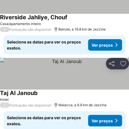
Riverside Jahliye, Chouf
Ver preços
Casa/apartamento inteiro
/
Beirute, a 16.8 km de Jezzine
Pontuação não disponível
Selecione as datas para ver os preços
Ver preços
exatos.
Partilhar
Ad
Taj Al Janoub
Ver preços
Hotel
/
Malacca, a 6.9 km de Jezzine
Pontuação não disponível
Selecione as datas para ver os preços
Ver preços
exatos.