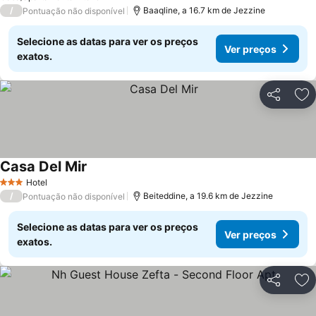
/
Baaqline, a 16.7 km de Jezzine
Pontuação não disponível
Selecione as datas para ver os preços
Ver preços
exatos.
Partilhar
Ad
Casa Del Mir
Ver preços
Hotel
3 Estrelas
/
Beiteddine, a 19.6 km de Jezzine
Pontuação não disponível
Selecione as datas para ver os preços
Ver preços
exatos.
Partilhar
Ad