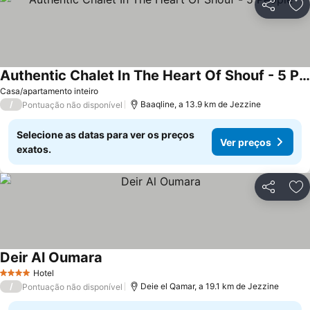
Partilhar
Ad
Authentic Chalet In The Heart Of Shouf - 5 People
Ver preços
Casa/apartamento inteiro
/
Baaqline, a 13.9 km de Jezzine
Pontuação não disponível
Selecione as datas para ver os preços
Ver preços
exatos.
Partilhar
Ad
Deir Al Oumara
Ver preços
Hotel
4 Estrelas
/
Deie el Qamar, a 19.1 km de Jezzine
Pontuação não disponível