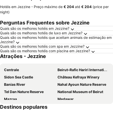
Hotéis em Jezzine -
Preço máximo
de
‎€ 204
até
‎€ 204
(price per
night)
Perguntas Frequentes sobre Jezzine
Quais são os melhores hotéis em Jezzine?
Quais são os melhores hotéis de luxo em Jezzine?
Quais são os melhores hotéis que aceitam animais de estimação em
Jezzine?
Quais são os melhores hotéis com spa em Jezzine?
Quais são os melhores hotéis com piscina em Jezzine?
Atrações - Jezzine
Centrale
Beirut–Rafic Hariri International Airport
Sidon Sea Castle
Château Kefraya Winery
Banias River
Nahal Ayoun Nature Reserve
Tel Dan Nature Reserve
National Museum of Beirut
Mazraa
Medawar
Destinos populares
Saint George Maronite Cathedral
Achrafieh