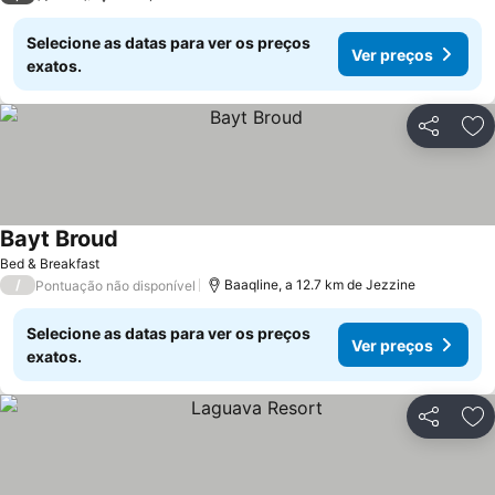
Selecione as datas para ver os preços
Ver preços
exatos.
Partilhar
Ad
Bayt Broud
Ver preços
Bed & Breakfast
/
Baaqline, a 12.7 km de Jezzine
Pontuação não disponível
Selecione as datas para ver os preços
Ver preços
exatos.
Partilhar
Ad