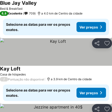
Blue Jay Valley
Ver preços
Bed & Breakfast
8,8
Excelente
709
a 4.0 km de Centro da cidade
Selecione as datas para ver os preços
Ver preços
exatos.
Partilhar
Ad
Kay Loft
Ver preços
Casa de hóspedes
/
a 3.9 km de Centro da cidade
Pontuação não disponível
Selecione as datas para ver os preços
Ver preços
exatos.
Partilhar
Ad