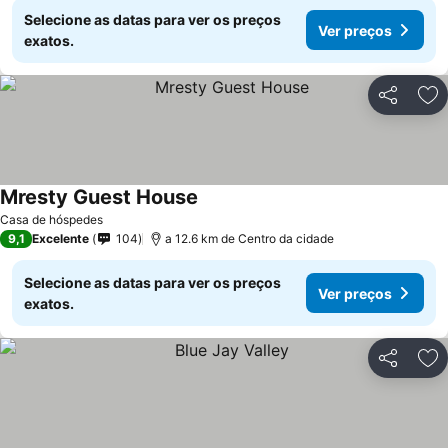
Selecione as datas para ver os preços
Ver preços
exatos.
Partilhar
Ad
Mresty Guest House
Ver preços
Casa de hóspedes
9,1
Excelente
104
a 12.6 km de Centro da cidade
Selecione as datas para ver os preços
Ver preços
exatos.
Partilhar
Ad