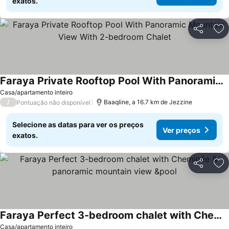
exatos.
Partilhar
Ad
Faraya Private Rooftop Pool With Panoramic Mountain View With 2-bedroom Chalet
Ver preços
Casa/apartamento inteiro
/
Baaqline, a 16.7 km de Jezzine
Pontuação não disponível
Selecione as datas para ver os preços
Ver preços
exatos.
Partilhar
Ad
Faraya Perfect 3-bedroom chalet with Cheminée & panoramic mountain view &pool
Ver preços
Casa/apartamento inteiro