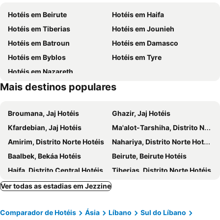
Bachoura
Zokak el-Blat
Hotéis em Beirute
Hotéis em Haifa
Dar El-Mreisseh Street
ABC Mall Achrafieh
Hotéis em Tiberias
Hotéis em Jounieh
Jeita Grotto
Hotéis em Batroun
Hotéis em Damasco
Hotéis em Byblos
Hotéis em Tyre
Hotéis em Nazareth
Mais destinos populares
Broumana, Jaj Hotéis
Ghazir, Jaj Hotéis
Kfardebian, Jaj Hotéis
Ma'alot-Tarshiha, Distrito Norte Hotéis
Amirim, Distrito Norte Hotéis
Nahariya, Distrito Norte Hotéis
Baalbek, Bekáa Hotéis
Beirute, Beirute Hotéis
Haifa, Distrito Central Hotéis
Tiberias, Distrito Norte Hotéis
Jounieh, Jaj Hotéis
Damasco, Damasco Hotéis
Ver todas as estadias em Jezzine
Byblos, Jaj Hotéis
Tyre, Sul do Líbano Hotéis
Comparador de Hotéis
Ásia
Líbano
Sul do Líbano
Nazareth, Distrito Norte Hotéis
Batroun, Norte do Líbano Hotéis