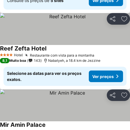
Consulte os preços de
5 sites
Ver preços
Partilhar
Ad
Reef Zefta Hotel
Ver preços
Hotel
Restaurante com vista para a montanha
Ver preços
4 Estrelas
8,1
Muito boa
143
Nabatyeh, a 18.4 km de Jezzine
Selecione as datas para ver os preços
Ver preços
exatos.
Partilhar
Ad
Mir Amin Palace
Ver preços