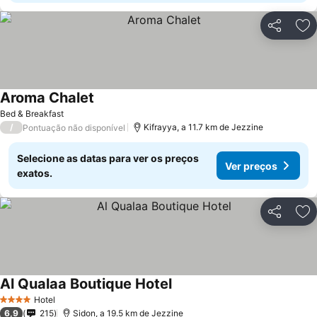
Partilhar
Ad
Aroma Chalet
Ver preços
Bed & Breakfast
/
Kifrayya, a 11.7 km de Jezzine
Pontuação não disponível
Selecione as datas para ver os preços
Ver preços
exatos.
Partilhar
Ad
Al Qualaa Boutique Hotel
Ver preços
Hotel
4 Estrelas
6,9
215
Sidon, a 19.5 km de Jezzine