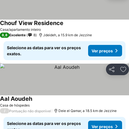
Chouf View Residence
Ver preços
Casa/apartamento inteiro
8,8
Excelente
8
Jdeideh, a 15.9 km de Jezzine
Selecione as datas para ver os preços
Ver preços
exatos.
Partilhar
Ad
Aal Aoudeh
Ver preços
Casa de hóspedes
/
Deie el Qamar, a 18.5 km de Jezzine
Pontuação não disponível
Selecione as datas para ver os preços
Ver preços