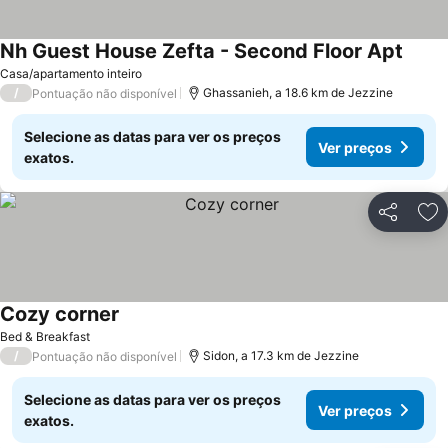
Nh Guest House Zefta - Second Floor Apt
Ver p
Casa/apartamento inteiro
/
Ghassanieh, a 18.6 km de Jezzine
Pontuação não disponível
Selecione as datas para ver os preços
Ver preços
exatos.
Partilhar
Ad
Cozy corner
Ver preços
Bed & Breakfast
/
Sidon, a 17.3 km de Jezzine
Pontuação não disponível
Selecione as datas para ver os preços
Ver preços
exatos.