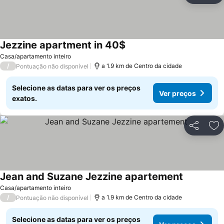
Jezzine apartment in 40$
Ver preços
Casa/apartamento inteiro
/
a 1.9 km de Centro da cidade
Pontuação não disponível
Selecione as datas para ver os preços
Ver preços
exatos.
Partilhar
Ad
Jean and Suzane Jezzine apartement
Ver preços
Casa/apartamento inteiro
/
a 1.9 km de Centro da cidade
Pontuação não disponível
Selecione as datas para ver os preços