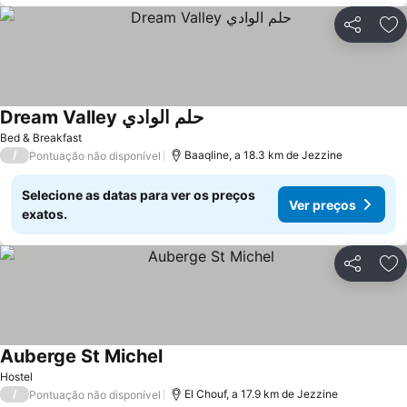
Partilhar
Ad
Dream Valley حلم الوادي
Ver preços
Bed & Breakfast
/
Baaqline, a 18.3 km de Jezzine
Pontuação não disponível
Selecione as datas para ver os preços
Ver preços
exatos.
Partilhar
Ad
Auberge St Michel
Ver preços
Hostel
/
El Chouf, a 17.9 km de Jezzine
Pontuação não disponível