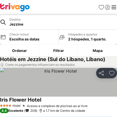
Favoritos
Iniciar
Me
Destino
Jezzine
Check-in/out
Hóspedes e quartos
Escolha as datas
2 hóspedes, 1 quarto.
Ordenar
Filtrar
Mapa
Hotéis em Jezzine (Sul do Líbano, Líbano)
Como os pagamentos influenciam os resultados
Partilhar
Ad
Iris Flower Hotel
Ver preços
Hotel
Acesso a complexo de piscinas ao ar livre
Ver preços
4 Estrelas
8,6
Excelente
208
a 1.7 km de Centro da cidade