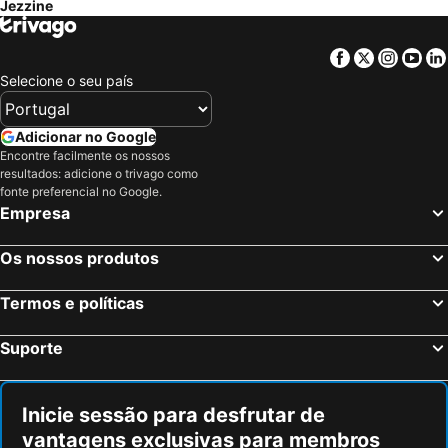
Jezzine
Hermel, Bekáa Hotéis
Tripoli, Norte do Líbano Hotéis
Facebook
Twitter
Insta
Yo
Selecione o seu país
Adicionar no Google
Encontre facilmente os nossos
resultados: adicione o trivago como
fonte preferencial no Google.
Empresa
Os nossos produtos
Termos e políticas
Suporte
Inicie sessão para desfrutar de
vantagens exclusivas para membros