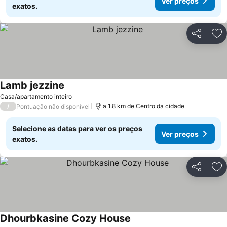
Ver preços
exatos.
Partilhar
Ad
Lamb jezzine
Ver preços
Casa/apartamento inteiro
/
a 1.8 km de Centro da cidade
Pontuação não disponível
Selecione as datas para ver os preços
Ver preços
exatos.
Partilhar
Ad
Dhourbkasine Cozy House
Ver preços