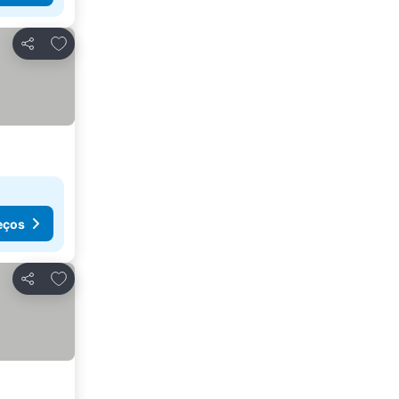
Adicionar aos favoritos
Partilhar
eços
Adicionar aos favoritos
Partilhar