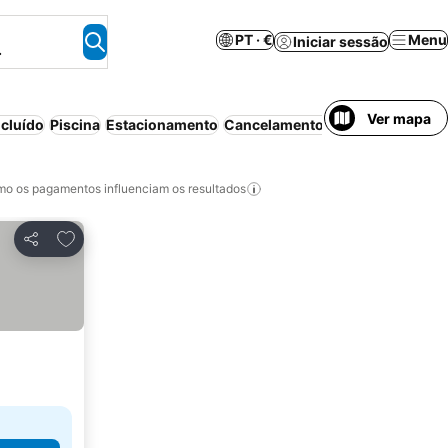
PT · €
Menu
Iniciar sessão
.
Ver mapa
cluído
Piscina
Estacionamento
Cancelamento gratuito
o os pagamentos influenciam os resultados
Adicionar aos favoritos
Partilhar