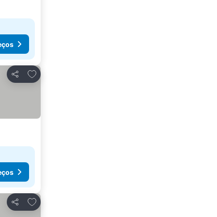
eços
Adicionar aos favoritos
Partilhar
eços
Adicionar aos favoritos
Partilhar