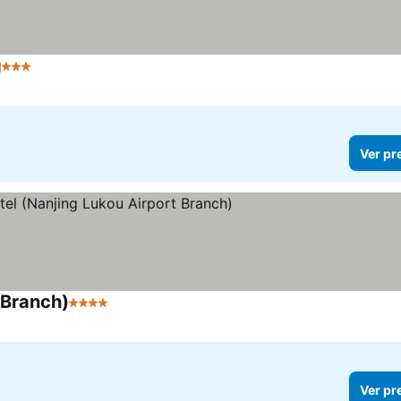
g
3 Estrelas
Ver pr
 Branch)
4 Estrelas
Ver pr