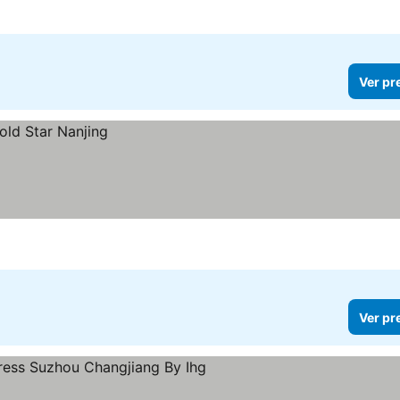
Ver pr
Ver pr