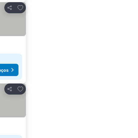
Adicionar aos favoritos
Partilhar
eços
Adicionar aos favoritos
Partilhar