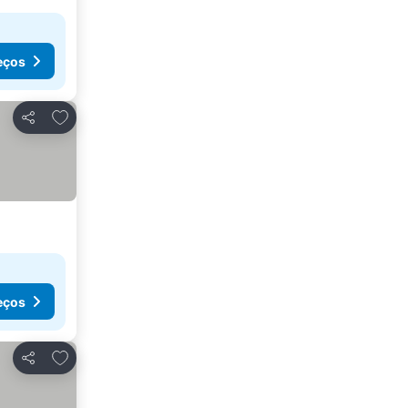
eços
Adicionar aos favoritos
Partilhar
eços
Adicionar aos favoritos
Partilhar