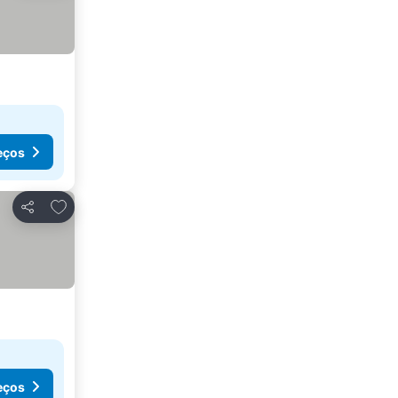
eços
Adicionar aos favoritos
Partilhar
eços