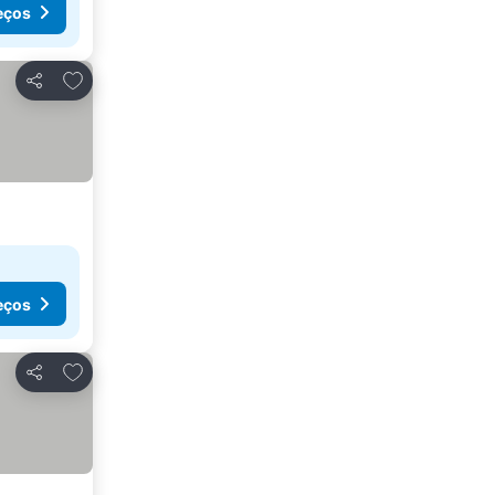
eços
Adicionar aos favoritos
Partilhar
eços
Adicionar aos favoritos
Partilhar