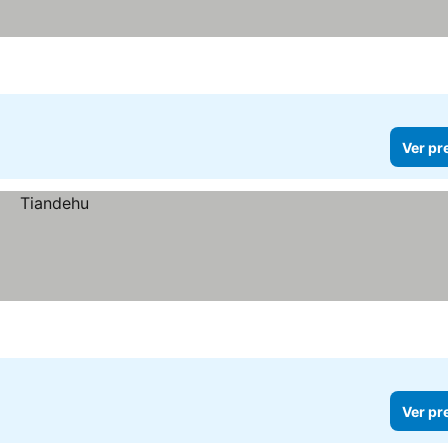
Ver pr
Ver pr