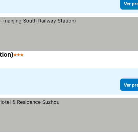
Ver pr
tion)
3 Estrelas
Ver pr