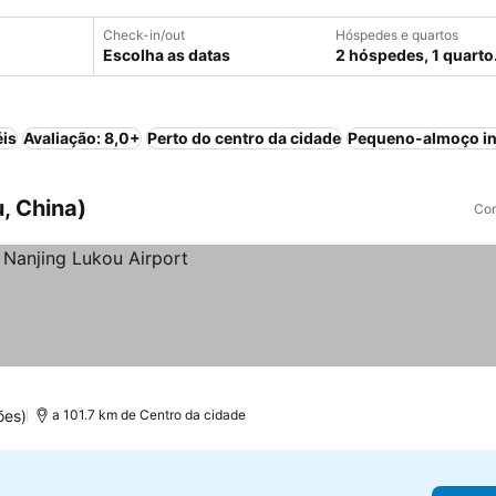
Check-in/out
Hóspedes e quartos
Escolha as datas
2 hóspedes, 1 quarto
éis
Avaliação: 8,0+
Perto do centro da cidade
Pequeno-almoço in
, China)
Com
ões)
a 101.7 km de Centro da cidade