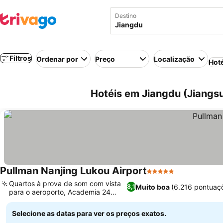
Destino
Filtros
Ordenar por
Preço
Localização
Hot
Hotéis em Jiangdu (Jiangsu
Pullman Nanjing Lukou Airport
5 Estrelas
Quartos à prova de som com vista
Muito boa
(6.216 pontuaç
8,1
para o aeroporto, Academia 24
horas
Selecione as datas para ver os preços exatos.