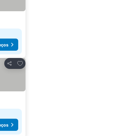
eços
Adicionar aos favoritos
Partilhar
eços