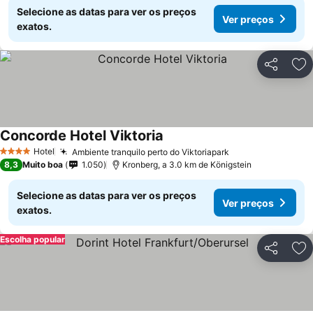
Selecione as datas para ver os preços
Ver preços
exatos.
Partilhar
Ad
Concorde Hotel Viktoria
Hotel
Ambiente tranquilo perto do Viktoriapark
4 Estrelas
8,3
Muito boa
1.050
Kronberg, a 3.0 km de Königstein
Selecione as datas para ver os preços
Ver preços
exatos.
Escolha popular
Partilhar
Ad