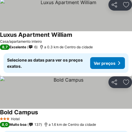
Partilhar
Ad
Luxus Apartment William
Casa/apartamento inteiro
8,7
Excelente
6
a 0.3 km de Centro da cidade
Selecione as datas para ver os preços
Ver preços
exatos.
Partilhar
Ad
Bold Campus
Hotel
3 Estrelas
8,0
Muito boa
137
a 1.6 km de Centro da cidade