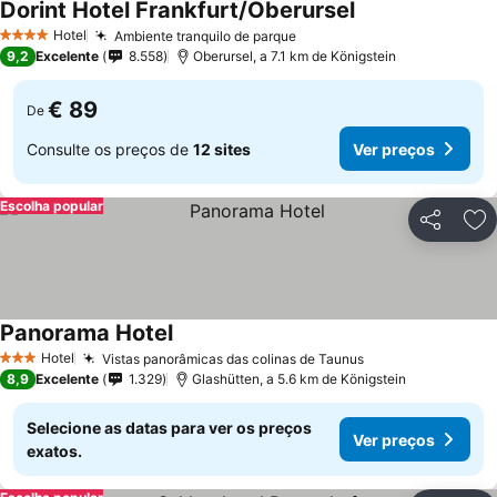
Dorint Hotel Frankfurt/Oberursel
Hotel
Ambiente tranquilo de parque
4 Estrelas
9,2
Excelente
8.558
Oberursel, a 7.1 km de Königstein
€ 89
De
Consulte os preços de
12 sites
Ver preços
Escolha popular
Partilhar
Ad
Panorama Hotel
Hotel
Vistas panorâmicas das colinas de Taunus
3 Estrelas
8,9
Excelente
1.329
Glashütten, a 5.6 km de Königstein
Selecione as datas para ver os preços
Ver preços
exatos.