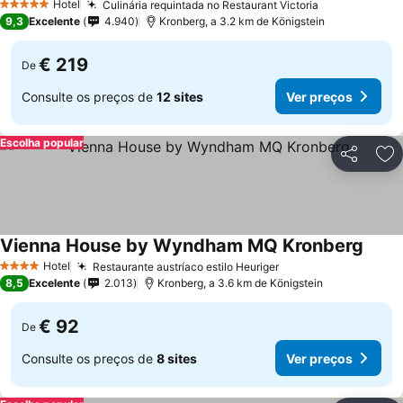
Hotel
Culinária requintada no Restaurant Victoria
5 Estrelas
9,3
Excelente
4.940
Kronberg, a 3.2 km de Königstein
€ 219
De
Consulte os preços de
12 sites
Ver preços
Escolha popular
Partilhar
Ad
Vienna House by Wyndham MQ Kronberg
Hotel
Restaurante austríaco estilo Heuriger
4 Estrelas
8,5
Excelente
2.013
Kronberg, a 3.6 km de Königstein
€ 92
De
Consulte os preços de
8 sites
Ver preços