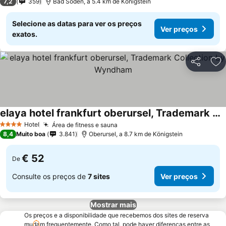
7,2
359
Bad Soden, a 5.4 km de Königstein
Selecione as datas para ver os preços
Ver preços
exatos.
Partilhar
Ad
elaya hotel frankfurt oberursel, Trademark Collection by Wyndham
Hotel
Área de fitness e sauna
4 Estrelas
8,4
Muito boa
3.841
Oberursel, a 8.7 km de Königstein
€ 52
De
Consulte os preços de
7 sites
Ver preços
Mostrar mais
Os preços e a disponibilidade que recebemos dos sites de reserva
mudam frequentemente. Como tal, pode haver diferenças entre as