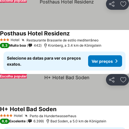
Escolha popular
Partilhar
Ad
Posthaus Hotel Residenz
Hotel
Restaurante Brasserie de estilo mediterrâneo
3 Estrelas
8,3
Muito boa
442
Kronberg, a 3.4 km de Königstein
Selecione as datas para ver os preços
Ver preços
exatos.
Escolha popular
Partilhar
Ad
H+ Hotel Bad Soden
Hotel
Perto da Hundertwasserhaus
4 Estrelas
8,6
Excelente
6.399
Bad Soden, a 5.0 km de Königstein