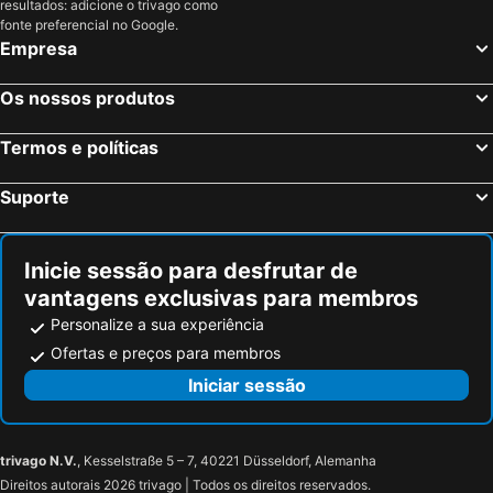
resultados: adicione o trivago como
Cassel, Hesse Hotéis
Berlim, Berlim Hotéis
fonte preferencial no Google.
relexa Hotel Frankfurt am Main (Superior)
Hotel Himalaya Frankfurt City Messe
Empresa
Munique, Baviera Hotéis
Colónia, Renânia do Norte-Vestfália Hotéis
Flörsheimer Hof
ibis Frankfurt Messe West
Dusseldorf, Renânia do Norte-Vestfália Hotéis
Hamburgo, Hamburgo Hotéis
Goethe -frankfurt
City Hotel Frankfurt Central
Os nossos produtos
Stuttgart, Bade-Vurtemberga Hotéis
Nuremberga, Baviera Hotéis
Grand Hotel Dream
Colour Hotel
Termos e políticas
Dresden, Saxónia Hotéis
Leonardo Hotel Frankfurt City Center
Radisson Blu Hotel, Frankfurt
Hotel Villa Kisseleff
Business Hotel Wiesbaden Prime
Suporte
Hotel VCH Spenerhaus
Inicie sessão para desfrutar de
vantagens exclusivas para membros
Personalize a sua experiência
Ofertas e preços para membros
Iniciar sessão
trivago N.V.
, Kesselstraße 5 – 7, 40221 Düsseldorf, Alemanha
Direitos autorais 2026 trivago | Todos os direitos reservados.