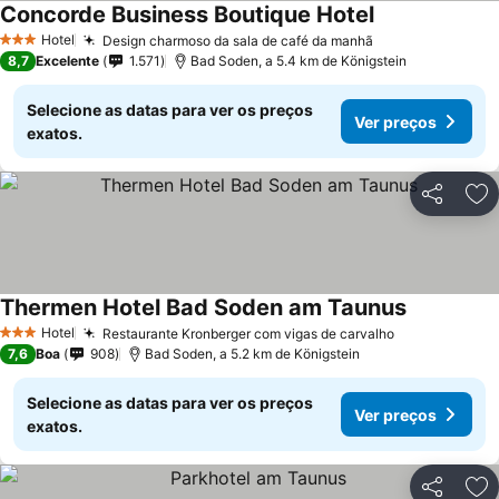
Concorde Business Boutique Hotel
Hotel
Design charmoso da sala de café da manhã
3 Estrelas
8,7
Excelente
1.571
Bad Soden, a 5.4 km de Königstein
Selecione as datas para ver os preços
Ver preços
exatos.
Partilhar
Ad
Thermen Hotel Bad Soden am Taunus
Hotel
Restaurante Kronberger com vigas de carvalho
3 Estrelas
7,6
Boa
908
Bad Soden, a 5.2 km de Königstein
Selecione as datas para ver os preços
Ver preços
exatos.
Partilhar
Ad