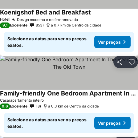
Koenigshof Bed and Breakfast
Hotel
Design moderno e recém-renovado
9,1
Excelente
853
a 0.7 km de Centro da cidade
Selecione as datas para ver os preços
Ver preços
exatos.
Partilhar
Ad
Family-friendly One Bedroom Apartment In The Heart Of The Old Town
Casa/apartamento inteiro
9,6
Excelente
18
a 0.3 km de Centro da cidade
Selecione as datas para ver os preços
Ver preços
exatos.