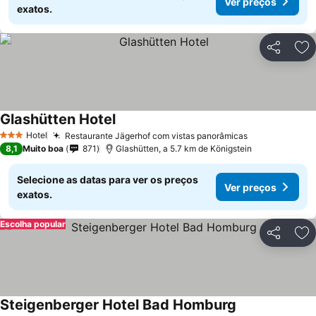
Ver preços
exatos.
Partilhar
Ad
Glashütten Hotel
Hotel
Restaurante Jägerhof com vistas panorâmicas
3 Estrelas
8,1
Muito boa
871
Glashütten, a 5.7 km de Königstein
Selecione as datas para ver os preços
Ver preços
exatos.
Escolha popular
Partilhar
Ad
Steigenberger Hotel Bad Homburg