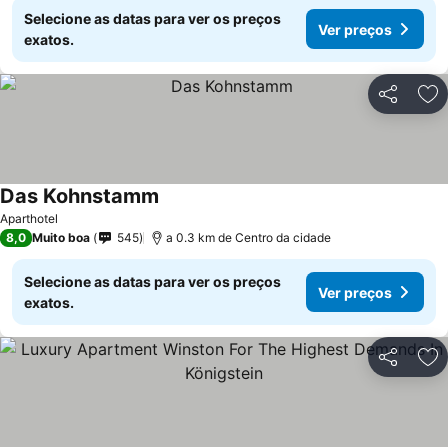
Selecione as datas para ver os preços
Ver preços
exatos.
Partilhar
Ad
Das Kohnstamm
Aparthotel
8,0
Muito boa
545
a 0.3 km de Centro da cidade
Selecione as datas para ver os preços
Ver preços
exatos.
Partilhar
Ad