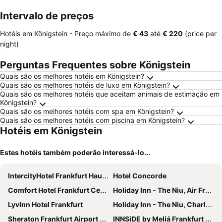
Intervalo de preços
Hotéis em Königstein -
Preço máximo
de
‎€ 43
até
‎€ 220
(price per
night)
Perguntas Frequentes sobre Königstein
Quais são os melhores hotéis em Königstein?
Quais são os melhores hotéis de luxo em Königstein?
Quais são os melhores hotéis que aceitam animais de estimação em
Königstein?
Quais são os melhores hotéis com spa em Königstein?
Quais são os melhores hotéis com piscina em Königstein?
Hotéis em Königstein
Estes hotéis também poderão interessá-lo...
IntercityHotel Frankfurt Hauptbahnhof Süd
Hotel Concorde
Comfort Hotel Frankfurt Central Station
Holiday Inn - The Niu, Air Frankfurt Messe By Ihg
LyvInn Hotel Frankfurt
Holiday Inn - The Niu, Charly Frankfurt City By Ihg
Sheraton Frankfurt Airport Hotel and Conference Center
INNSiDE by Meliá Frankfurt Ostend