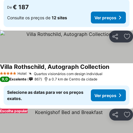
€ 187
De
Consulte os preços de
12 sites
Ver preços
Partilhar
Ad
Villa Rothschild, Autograph Collection
Hotel
Quartos visionários com design individual
5 Estrelas
9,0
Excelente
867
a 0.7 km de Centro da cidade
Selecione as datas para ver os preços
Ver preços
exatos.
Escolha popular
Partilhar
Ad