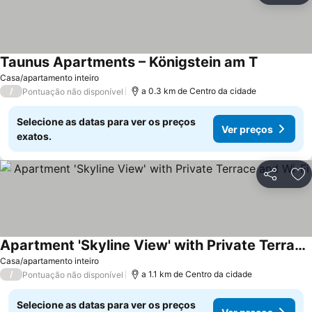
Taunus Apartments – Königstein am T
Casa/apartamento inteiro
/
a 0.3 km de Centro da cidade
Pontuação não disponível
Selecione as datas para ver os preços
Ver preços
exatos.
Partilhar
Ad
Apartment 'Skyline View' with Private Terrace and Wi-Fi
Casa/apartamento inteiro
/
a 1.1 km de Centro da cidade
Pontuação não disponível
Selecione as datas para ver os preços