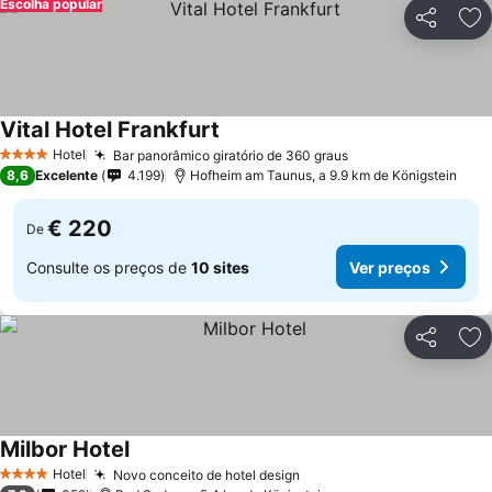
Escolha popular
Partilhar
Ad
Vital Hotel Frankfurt
Hotel
Bar panorâmico giratório de 360 graus
4 Estrelas
8,6
Excelente
4.199
Hofheim am Taunus, a 9.9 km de Königstein
€ 220
De
Consulte os preços de
10 sites
Ver preços
Partilhar
Ad
Milbor Hotel
Hotel
Novo conceito de hotel design
4 Estrelas