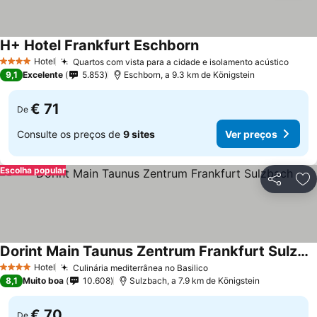
H+ Hotel Frankfurt Eschborn
Hotel
Quartos com vista para a cidade e isolamento acústico
4 Estrelas
9,1
Excelente
5.853
Eschborn, a 9.3 km de Königstein
€ 71
De
Consulte os preços de
9 sites
Ver preços
Escolha popular
Partilhar
Ad
Dorint Main Taunus Zentrum Frankfurt Sulzbach
Hotel
Culinária mediterrânea no Basilico
4 Estrelas
8,1
Muito boa
10.608
Sulzbach, a 7.9 km de Königstein
€ 70
De