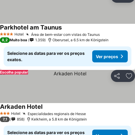
Parkhotel am Taunus
Hotel
Área de bem-estar com vistas do Taunus
4 Estrelas
8,2
Muito boa
1.359
Oberursel, a 6.5 km de Königstein
Selecione as datas para ver os preços
Ver preços
exatos.
Escolha popular
Partilhar
Ad
Arkaden Hotel
Hotel
Especialidades regionais de Hesse
3 Estrelas
7,1
858
Kelkheim, a 5.8 km de Königstein
Selecione as datas para ver os preços