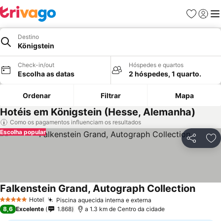
Favoritos
Iniciar
Me
Destino
Königstein
Check-in/out
Hóspedes e quartos
Escolha as datas
2 hóspedes, 1 quarto.
Ordenar
Filtrar
Mapa
Hotéis em Königstein (Hesse, Alemanha)
Como os pagamentos influenciam os resultados
Escolha popular
Partilhar
Ad
Falkenstein Grand, Autograph Collection
Hotel
Piscina aquecida interna e externa
5 Estrelas
8,6
Excelente
1.868
a 1.3 km de Centro da cidade