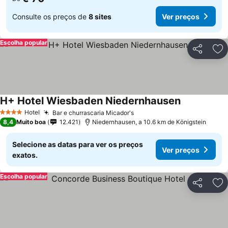
Consulte os preços de
8 sites
Ver preços
Escolha popular
Partilhar
Ad
H+ Hotel Wiesbaden Niedernhausen
Hotel
Bar e churrascaria Micador's
4 Estrelas
8,4
Muito boa
12.421
Niedernhausen, a 10.6 km de Königstein
Selecione as datas para ver os preços
Ver preços
exatos.
Escolha popular
Partilhar
Ad