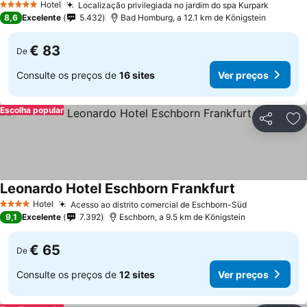
Hotel
Localização privilegiada no jardim do spa Kurpark
5 Estrelas
8,6
Excelente
5.432
Bad Homburg, a 12.1 km de Königstein
€ 83
De
Consulte os preços de
16 sites
Ver preços
Escolha popular
Partilhar
Ad
Leonardo Hotel Eschborn Frankfurt
Hotel
Acesso ao distrito comercial de Eschborn-Süd
4 Estrelas
9,1
Excelente
7.392
Eschborn, a 9.5 km de Königstein
€ 65
De
Consulte os preços de
12 sites
Ver preços