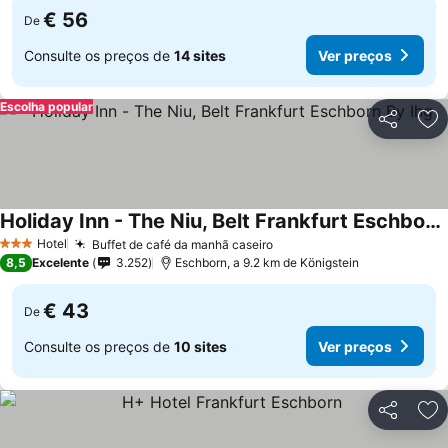
€ 56
De
Consulte os preços de
14 sites
Ver preços
Escolha popular
Partilhar
Ad
Holiday Inn - The Niu, Belt Frankfurt Eschborn By Ihg
Hotel
Buffet de café da manhã caseiro
3 Estrelas
8,5
Excelente
3.252
Eschborn, a 9.2 km de Königstein
€ 43
De
Consulte os preços de
10 sites
Ver preços
Partilhar
Ad