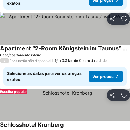
Ver preços
exatos.
Partilhar
Ad
Apartment “2-Room Königstein im Taunus” with Wi-Fi
Casa/apartamento inteiro
/
a 0.3 km de Centro da cidade
Pontuação não disponível
Selecione as datas para ver os preços
Ver preços
exatos.
Escolha popular
Partilhar
Ad
Schlosshotel Kronberg