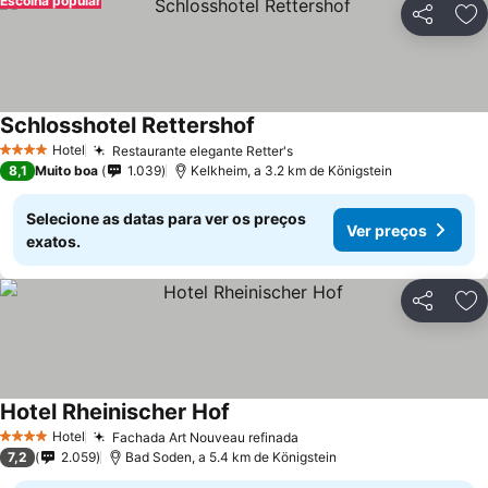
Escolha popular
Partilhar
Ad
Schlosshotel Rettershof
Hotel
Restaurante elegante Retter's
4 Estrelas
8,1
Muito boa
1.039
Kelkheim, a 3.2 km de Königstein
Selecione as datas para ver os preços
Ver preços
exatos.
Partilhar
Ad
Hotel Rheinischer Hof
Hotel
Fachada Art Nouveau refinada
4 Estrelas
7,2
2.059
Bad Soden, a 5.4 km de Königstein