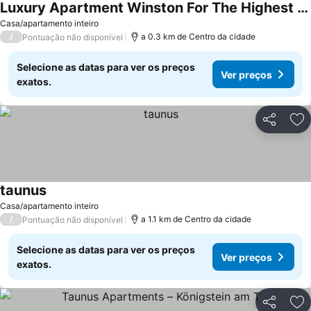
Luxury Apartment Winston For The Highest Demands In Königstein
Casa/apartamento inteiro
/
a 0.3 km de Centro da cidade
Pontuação não disponível
Selecione as datas para ver os preços
Ver preços
exatos.
Partilhar
Ad
taunus
Casa/apartamento inteiro
/
a 1.1 km de Centro da cidade
Pontuação não disponível
Selecione as datas para ver os preços
Ver preços
exatos.
Partilhar
Ad